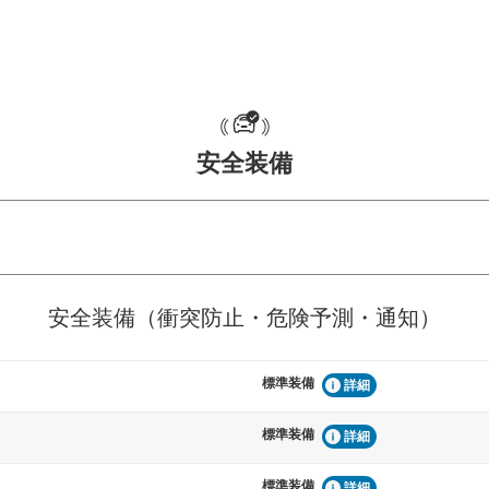
安全装備
危険予測・通知
衝突を回避するプリクラッシュブレ
見えにくい場所に潜む
安全装備（衝突防止・危険予測・通知）
などが装備されています。
テムなどが装備されて
標準装備
車間距離制御
詳細
らつきを防止するためにレーンキー
安全な車間距離を保ち
備されています
ブ・クルーズ・コント
標準装備
詳細
標準装備
衝撃軽減
詳細