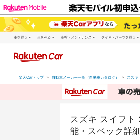
車を買う
車を売る
車検・メンテナンス
タイヤ・パーツを買う
試乗・商談
楽天Car車買取
車検予約
タイヤ・パー
キズ修理予約
新車
タイヤ交換サ
洗車・コーティング予約
メンテナンス管理
楽天Carトップ
自動車メーカー一覧（自動車カタログ）
スズキ（
スズキ スイフト 
能・スペック詳細（