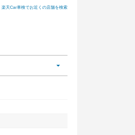
楽天Car車検でお近くの店舗を検索
危険を予測・通知するためのシス
います。
ながら前車を追従するアダプティ
ロールなどが装備されています。