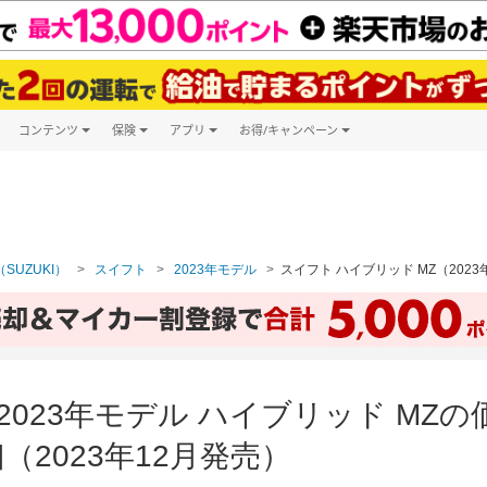
コンテンツ
保険
アプリ
お得/キャンペーン
楽天Carマガジン
キャンペーン一覧
ツ購入
自動車保険
楽天Carアプリ
自動車カタログ
ービス
楽天マイカー割
SUZUKI）
スイフト
2023年モデル
スイフト ハイブリッド MZ（2023
2023年モデル ハイブリッド MZ
2023年12月発売）