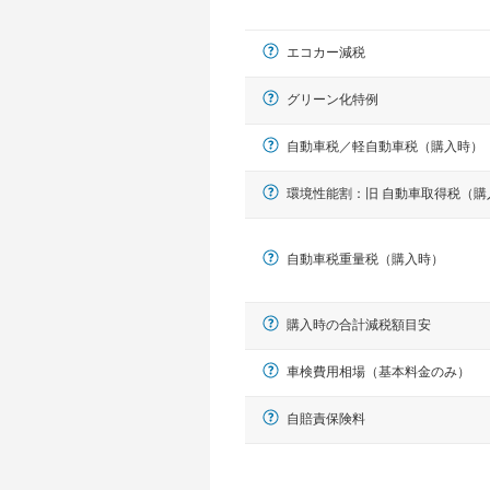
エコカー減税
グリーン化特例
自動車税／軽自動車税（購入時）
環境性能割：旧 自動車取得税（購
軽自動車
自動車税重量税（購入時）
N-BOX、ワゴンR、タント、アル
購入時の合計減税額目安
車検費用相場（基本料金のみ）
自賠責保険料