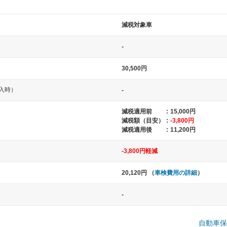
減税対象車
-
30,500円
入時）
-
中型車
大型車
減税適用前
:
15,000円
減税額（目安）
:
-3,800円
ト など
ノア、セレナ、プリウス、カローラ、ステ
クラウン、
減税適用後
:
11,200円
ップワゴン など
ハイエースワ
-3,800円軽減
20,120円 （
車検費用の詳細
）
一般的な荷物のサイズの目安
-
自動車保