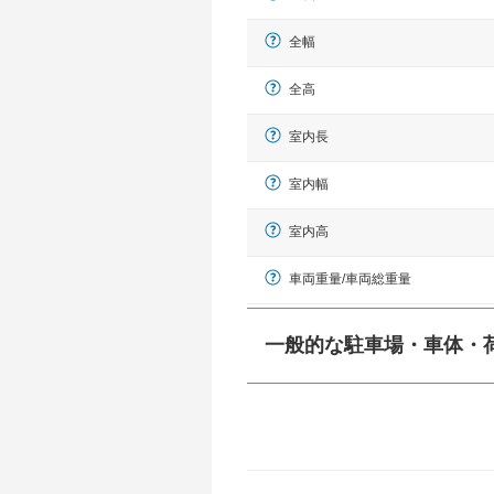
全幅
全高
室内長
室内幅
室内高
車両重量/車両総重量
一般的な駐車場・車体・
一般的に塗料などによる駐車場ライン
幅 5,000mmというサイズが