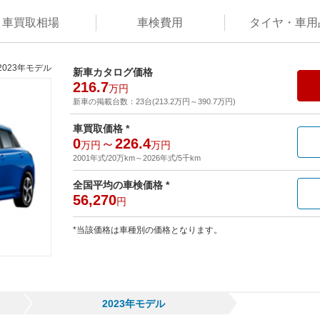
車買取
相場
車検
費用
タイヤ・
車用
2023年モデル
新車カタログ価格
216.7
万円
新車の掲載台数：
23
台(
213.2
万円
～
390.7
万円
)
車買取価格 *
0
～
226.4
万円
万円
2001年式/20万km
～
2026年式/5千km
全国平均の車検価格 *
56,270
円
*当該価格は車種別の価格となります。
2023年モデル