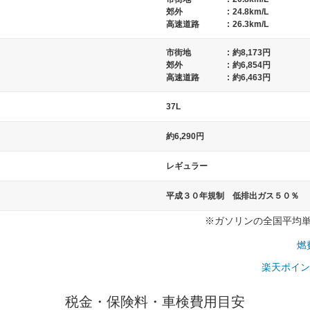
郊外
:
24.8km/L
高速道路
:
26.3km/L
市街地
:
約8,173円
）
郊外
:
約6,854円
高速道路
:
約6,463円
37L
約6,290円
レギュラー
平成３０年規制 低排出ガス５０％
※ガソリンの全国平均単価：
燃
楽天ポイン
税金・保険料・車検費用目安
一般的な車体のサイズの目安