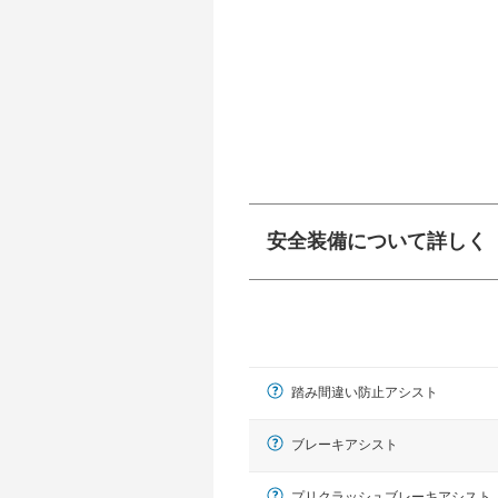
安全装備について詳しく
衝突防止
前走車や歩行者との
ーキアシスト、ABS
踏み間違い防止アシスト
車線逸脱防止
車線のはみだしやふ
プアシストなどが装
ブレーキアシスト
運転・駐車支援
プリクラッシュブレーキアシスト