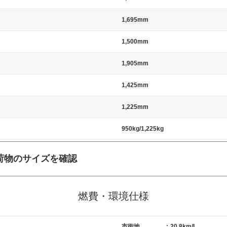
1,695mm
1,500mm
1,905mm
1,425mm
1,225mm
950kg/1,225kg
荷物のサイズを確認
施工の際には、1台当たりのスペースと駐車に必要な車路幅が、幅 2,500m
標準値（最低値）とされる事が多いようです。
燃費・環境仕様
市街地
:
20.8km/L