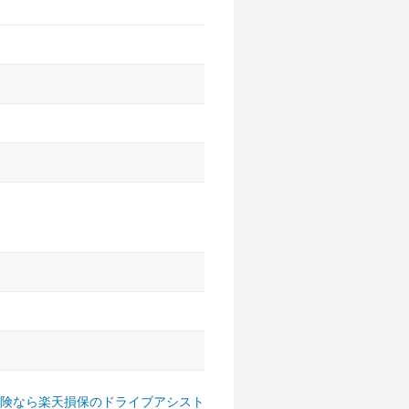
アルファード、フォレスター、
ゴン、デリカD:5 など
険なら楽天損保のドライブアシスト