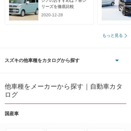
シアのおすすめは？各シ
リーズを徹底比較
2020-12-28
もっと見る
スズキの他車種をカタログから探す
e エブリイ
e ビターラ
他車種をメーカーから探す｜自動車カタ
ログ
KEI
MRワゴン
国産車
MRワゴン エコ