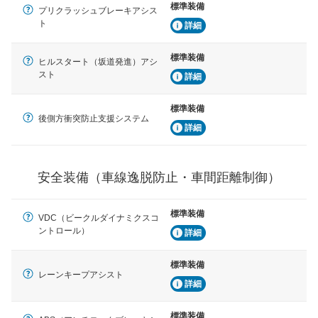
標準装備
車間距離制御
プリクラッシュブレーキアシス
安全な車間距離を保ちながら前車を追従するアダプティ
ト
詳細
ブ・クルーズ・コントロールなどが装備されています。
標準装備
ヒルスタート（坂道発進）アシ
運転・駐車支援
スト
詳細
駐車をスムーズに行うためにインテリジェンスパーキン
グ・アシストやサイドブラインドモニターなどが装備さ
れています。
標準装備
後側方衝突防止支援システム
衝撃軽減
詳細
万が一車体が衝撃を受けたときに、運転者・同乗者を守
るSRSエアバッグシステム、プリテンショナーシートベ
ルトなどが装備されています。
安全装備（車線逸脱防止・車間距離制御）
標準装備
VDC（ビークルダイナミクスコ
ントロール）
詳細
標準装備
レーンキープアシスト
詳細
標準装備