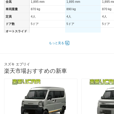
全高
1,895 mm
1,895 mm
1,895 
車両重量
870 kg
890 kg
870 kg
定員
4人
4人
4人
ドア数
5ドア
5ドア
5ドア
オートスライド
-
-
-
ドア
エンジン
もっと見る
最高出力
36.00 [49]/ 6,000
36.00 [49]/ 6,000
36.00 [4
最高トルク
60 [6.1]/ 4,400
60 [6.1]/ 4,400
60 [6.1]/
スズキ エブリイ
過給機
-
-
-
楽天市場おすすめの新車
タイヤ
前輪サイズ
145/80R12 80/78N LT
145/80R12 80/78N LT
145/80R
後輪サイズ
145/80R12 80/78N LT
145/80R12 80/78N LT
145/80R
燃費
WLTC
17.2km/L
14.6km/L
17.2km/
WLTC/市街地
15.1km/L
12.8km/L
15.1km/