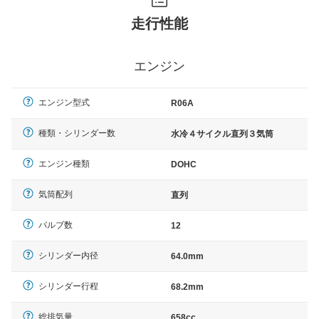
走行性能
エンジン
エンジン型式
R06A
種類・シリンダー数
水冷４サイクル直列３気筒
エンジン種類
DOHC
気筒配列
直列
バルブ数
12
シリンダー内径
64.0mm
シリンダー行程
68.2mm
総排気量
658cc