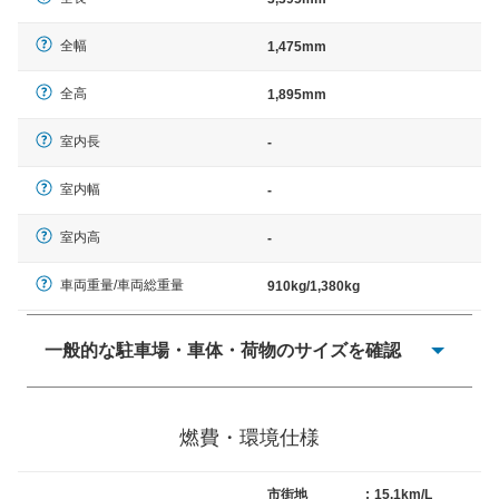
全幅
1,475mm
全高
1,895mm
室内長
-
室内幅
-
室内高
-
車両重量/車両総重量
910kg/1,380kg
一般的な駐車場・車体・荷物のサイズを確認
一般的に塗料などによる駐車場ライン施工の際には、1台
当たりのスペースと駐車に必要な車路幅が、幅 2,500mm
燃費・環境仕様
× 長さ 5,000mm 車路幅 5,000mmというサイズが標準値
（最低値）とされる事が多いようです。
市街地
:
15.1km/L