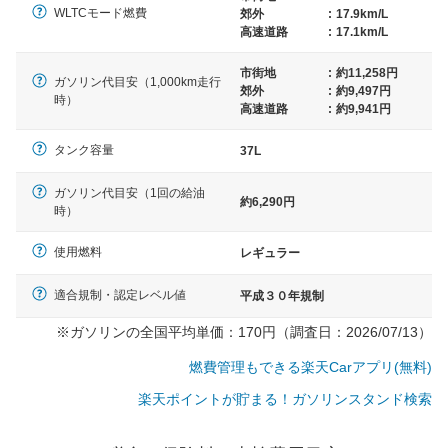
WLTCモード燃費
郊外
:
17.9km/L
高速道路
:
17.1km/L
市街地
:
約11,258円
ガソリン代目安（1,000km走行
郊外
:
約9,497円
時）
高速道路
:
約9,941円
タンク容量
37L
ガソリン代目安（1回の給油
約6,290円
時）
使用燃料
レギュラー
適合規制・認定レベル値
平成３０年規制
※ガソリンの全国平均単価：170円（調査日：2026/07/13）
燃費管理もできる楽天Carアプリ(無料)
楽天ポイントが貯まる！ガソリンスタンド検索
一般的な車体のサイズの目安