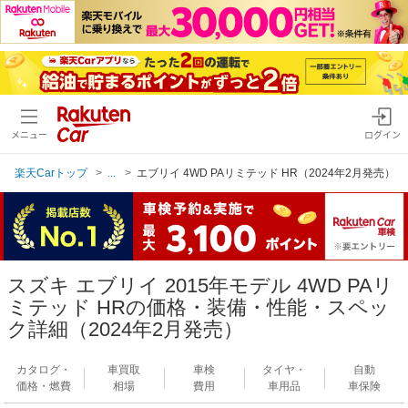
メニュー
ログイン
楽天Carトップ
...
エブリイ 4WD PAリミテッド HR（2024年2月発売）
スズキ エブリイ 2015年モデル 4WD PAリ
ミテッド HRの価格・装備・性能・スペッ
ク詳細（2024年2月発売）
カタログ・
車買取
車検
タイヤ・
自動
価格・燃費
相場
費用
車用品
車保険