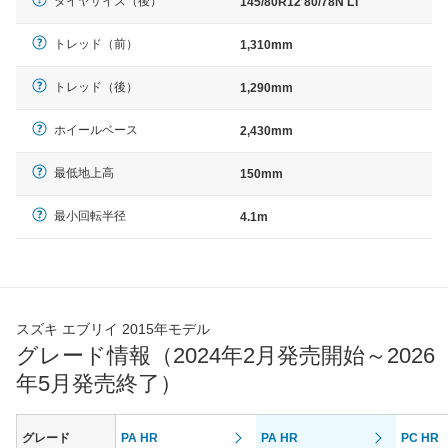
タイヤサイズ（後）
145/80R12 80/78N LT
トレッド（前）
1,310mm
トレッド（後）
1,290mm
ホイールベース
2,430mm
最低地上高
150mm
最小回転半径
4.1m
スズキ エブリイ 2015年モデル
グレード情報（2024年2月発売開始～2026
年5月発売終了）
グレード
PA HR
PA HR
PC HR