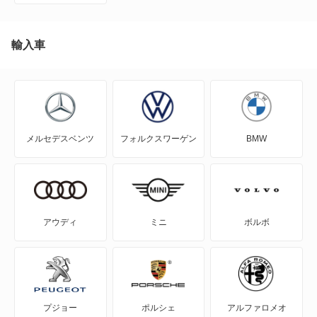
アルトラパン ショコラ
アルトワークス
輸入車
イグニス
エスクード
メルセデスベンツ
フォルクスワーゲン
BMW
エブリイプラス
エブリイランディ
エブリイワゴン
アウディ
ミニ
ボルボ
エリオ
エリオセダン
プジョー
ポルシェ
アルファロメオ
カプチーノ