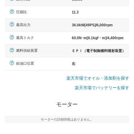
圧縮比
11.3
最高出力
36.0kW[49PS]/6,000rpm
最高トルク
60.0N･m[6.1kgf・m]/4,400rpm
燃料供給装置
ＥＰＩ（電子制御燃料噴射装置）
給油口位置
右
楽天市場でオイル・添加剤を探す
楽天市場でバッテリーを探す
モーター
モーターの詳細情報はありません。