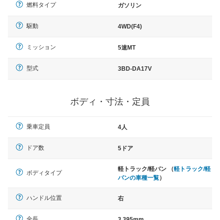
燃料タイプ
ガソリン
駆動
4WD(F4)
ミッション
5速MT
型式
3BD-DA17V
ボディ・寸法・定員
乗車定員
4人
ドア数
5ドア
軽トラック/軽バン （
軽トラック/軽
ボディタイプ
バンの車種一覧
）
ハンドル位置
右
全長
3,395mm