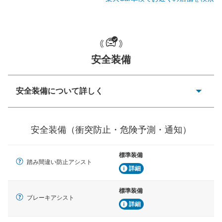
一般的な荷物のサイズの目安
安全装備
安全装備について詳しく
衝突防止
前走車や歩行者との衝突を回避するプリクラッシュブレ
安全装備（衝突防止・危険予測・通知）
ーキアシスト、ABSなどが装備されています。
危険予測・通知
標準装備
見えにくい場所に潜む危険を予測・通知するためのシス
踏み間違い防止アシスト
テムなどが装備されています。
詳細
車線逸脱防止
標準装備
ブレーキアシスト
車線のはみだしやふらつきを防止するためにレーンキー
詳細
プアシストなどが装備されています