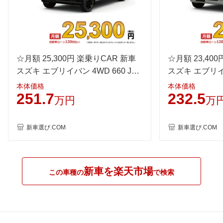
WLTC/郊外
18.1km/L
15km/L
18.1km/
WLTC/高速道路
17.7km/L
15.2km/L
17.7km/
JC08
20.5km/L
19.8km/L
20.5km/
1015
-
-
-
60km定地
☆月額 25,300円 楽乗りCAR 新車
-
-
☆月額 23,40
-
スズキ エブリイバン 4WD 660 Jリ
スズキ エブリイバ
装備詳細を見る
装備詳細を見る
装備
装備オプション
ミテッド CVT
JOINターボ CV
本体価格
本体価格
251.7
232.5
万円
万
新車選び.COM
新車選び.COM
新車を楽天市場
この車種の
で検索