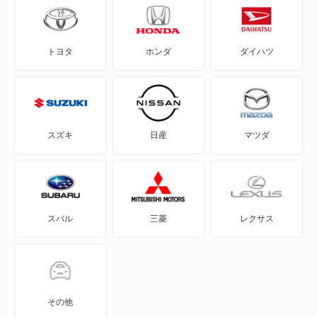
SX4
トヨタ
ホンダ
ダイハツ
SX4 Sクロス
SX4セダン
X-90
スズキ
日産
マツダ
アルト
アルト エコ
スバル
三菱
レクサス
アルトバン
アルトラパン
アルトラパン LC
その他