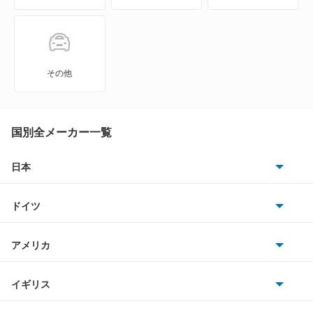
カルタス
カルタスクレセント
その他
カルタスクレセントワゴン
カルタスワゴン
国別全メーカー一覧
キザシ
日本
トヨタ
キャラ
ドイツ
日産
キャリイダンプ
AMG
アメリカ
ホンダ
キャリイトラック
BMW
キャデラック
イギリス
三菱
キャリイバン
BMWアルピナ
クライスラー