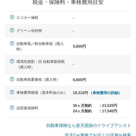
税金・保険料・車検費用目安
軽自動車
エコカー減税
-
N-BOX、ワゴンR、タント、アル
ト など
グリーン化特例
-
自動車税／軽自動車税（購入
5,000円
時）
中型車
環境性能割：旧 自動車取得税
ノア、セレナ、プリウス、カロー
-
（購入時）
ラ、ステップワゴン など
自動車税重量税（購入時）
6,600円
車検費用相場（基本料金のみ）
19,310円 （
車検費用の詳細
）
大型車
クラウン、アルファード、フォレ
36ヶ月契約
:
23,520円
自賠責保険料
スター、ハイエースワゴン、デリ
24ヶ月契約
:
17,540円
カD:5 など
自動車保険なら楽天損保のドライブアシスト
楽天Car車検でお近くの店舗を検索