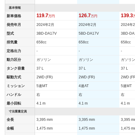
基本情報
119.7
126.7
139.3
新車価格
万円
万円
発売年月
2024年2月
2024年2月
2024年
型式
3BD-DA17V
5BD-DA17V
3BD-DA
排気量
658cc
658cc
658cc
定格出力
-
-
-
動力区分
ガソリン
ガソリン
ガソリ
タンク容量
37 L
37 L
37 L
駆動方式
2WD (FR)
2WD (FR)
2WD (F
ミッション
5速MT
4速AT
5速MT
ハンドル
右
右
右
最小回転
4.1 m
4.1 m
4.1 m
寸法重量定員
全長
3,395 mm
3,395 mm
3,395 
全幅
1,475 mm
1,475 mm
1,475 