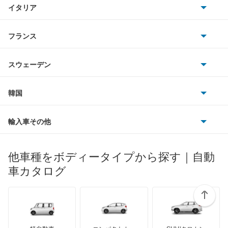
TVR
イタリア
マツダ
クルーズ
スマート
サターン
アストンマーティン
アルファロメオ
フランス
いすゞ
クロスビー
アウディ
シボレー
ジャガー
アウトビアンキ
シトロエン
スバル
グランドエスクード
スウェーデン
オペル
ビュイック
ダイムラー
フィアット
プジョー
スズキ
サーブ
シボレー MW
フォルクスワーゲン
韓国
フォード
ベントレー
フェラーリ
ルノー
ダイハツ
ボルボ
ジムニー
ポルシェ
ヒョンデ
ポンティアック
輸入車その他
ランドローバー
マセラティ
ブガッティ
光岡自動車
ジムニー ノマド
メルセデス・ベンツ
デーウ
もっと見る
マーキュリー
BYD
ロータス
ランチア
他車種をボディータイプから探す｜自動
日産ディーゼル
もっと見る
ジムニー1000
マイバッハ
キア
リンカーン
プロトン
車カタログ
ローバー
ランボルギーニ
日野自動車
ジムニー1300
ブラバス
サンヨン
デロリアン
TD
ロールスロイス
デトマソ
三菱ふそう
ジムニーシエラ
ミニ
ADモータース
サリーン
ドンカーブート
ジネッタ
アバルト