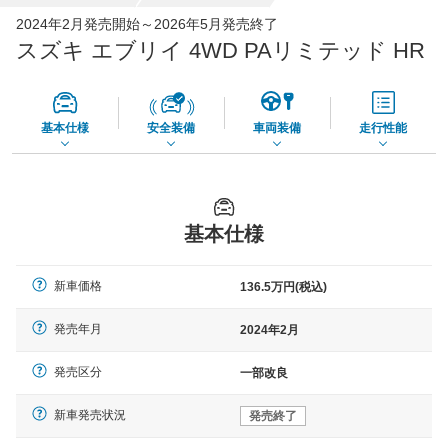
全国平均の車検価格 *
楽天Car車検で
2024年2月発売開始～2026年5月発売終了
45,550
店舗を検索
円
スズキ エブリイ 4WD PAリミテッド HR
*当該価格は車種別の価格となります。
基本仕様
安全装備
車両装備
走行性能
基本仕様
新車価格
136.5万円(税込)
発売年月
2024年2月
発売区分
一部改良
新車発売状況
発売終了