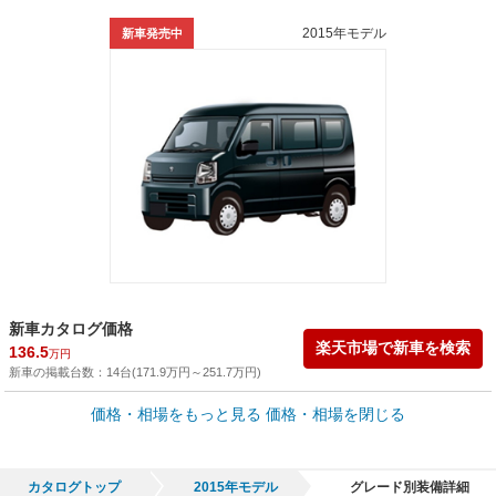
2015年モデル
新車発売中
新車カタログ価格
楽天市場で新車を検索
136.5
万円
新車の掲載台数：
14
台(
171.9
万円
～
251.7
万円
)
車買取価格 *
価格・相場をもっと見る
価格・相場を閉じる
車買取相場
0
～
149.2
万円
万円
シミュレーション
2007年式/20万km
～
2025年式/5千km
カタログトップ
2015年モデル
グレード別装備詳細