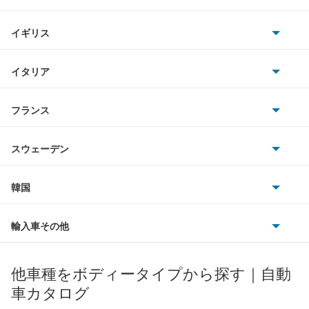
ホンダ
キャリイダンプ
BMW
キャデラック
イギリス
三菱
キャリイトラック
BMWアルピナ
クライスラー
TVR
イタリア
マツダ
キャリイバン
スマート
サターン
アストンマーティン
アルファロメオ
フランス
いすゞ
クロスビー
アウディ
シボレー
ジャガー
アウトビアンキ
シトロエン
スバル
グランドエスクード
スウェーデン
オペル
ビュイック
ダイムラー
フィアット
プジョー
スズキ
サーブ
シボレー MW
フォルクスワーゲン
韓国
フォード
ベントレー
フェラーリ
ルノー
ダイハツ
ボルボ
ジムニー
ポルシェ
ヒョンデ
ポンティアック
輸入車その他
ランドローバー
マセラティ
ブガッティ
光岡自動車
ジムニー ノマド
メルセデス・ベンツ
デーウ
もっと見る
マーキュリー
BYD
ロータス
ランチア
他車種をボディータイプから探す｜自動
日産ディーゼル
もっと見る
ジムニー1000
マイバッハ
キア
リンカーン
プロトン
車カタログ
ローバー
ランボルギーニ