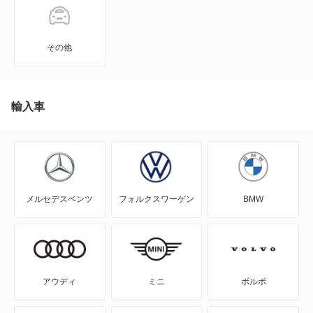
アルトラパン
アルトラパン LC
その他
アルトラパン ショコラ
アルトワークス
輸入車
イグニス
エスクード
メルセデスベンツ
フォルクスワーゲン
BMW
エブリイ
エブリイプラス
エブリイランディ
アウディ
ミニ
ボルボ
エブリイワゴン