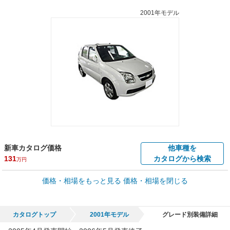
2001年モデル
新車カタログ価格
他車種を
131
カタログから検索
万円
車買取価格 *
価格・相場をもっと見る
価格・相場を閉じる
車買取相場
0.1
～
17.5
万円
万円
シミュレーション
2002年式/20万km
～
2005年式/5千km
カタログトップ
2001年モデル
グレード別装備詳細
全国平均の車検価格 *
楽天Car車検で