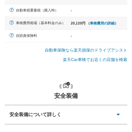
軽自動車
自動車税重量税（購入時）
-
N-BOX、ワゴンR、タント、アル
ト など
車検費用相場（基本料金のみ）
20,120円 （
車検費用の詳細
）
自賠責保険料
-
中型車
自動車保険なら楽天損保のドライブアシスト
ノア、セレナ、プリウス、カロー
ラ、ステップワゴン など
楽天Car車検でお近くの店舗を検索
大型車
安全装備
クラウン、アルファード、フォレ
スター、ハイエースワゴン、デリ
カD:5 など
安全装備について詳しく
衝突防止