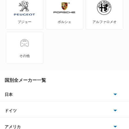
エリオ
プジョー
ポルシェ
アルファロメオ
エリオセダン
カプチーノ
カルタス
その他
カルタスクレセント
カルタスクレセントワゴン
国別全メーカー一覧
カルタスワゴン
日本
トヨタ
キザシ
ドイツ
日産
キャラ
AMG
アメリカ