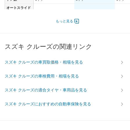
オートスライド
-
-
-
ドア
エンジン
もっと見る
最高出力
65.00 [88]/ 6,000
65.00 [88]/ 6,000
81.00 [1
最高トルク
118 [12]/ 3,400
118 [12]/ 3,400
143 [14.
スズキ クルーズの関連リンク
過給機
-
-
-
タイヤ
前輪サイズ
165/65R15 81S
165/65R15 81S
165/65R
スズキ クルーズの車買取価格・相場を見る
後輪サイズ
165/65R15 81S
165/65R15 81S
165/65R
スズキ クルーズの車検費用・相場を見る
燃費
WLTC
-
-
-
スズキ クルーズの適合タイヤ・車用品を見る
WLTC/市街地
-
-
-
WLTC/郊外
-
-
-
スズキ クルーズにおすすめの自動車保険を見る
WLTC/高速道路
-
-
-
JC08
-
-
-
1015
18km/L
18km/L
17km/L