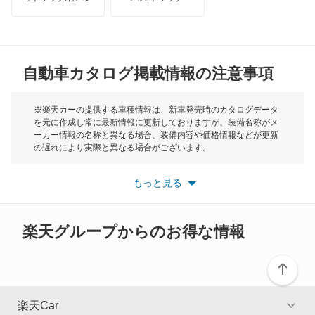
トライアンフ
もっと見る
セルボ
MG
セルボモード
自動車カタログ掲載情報の注意事項
ミニ
ソリオ
モーク
※楽天カーの提供する車種情報は、新車発売時のカタログデータ
を元に作成し常に最新情報に更新しておりますが、装備名称がメ
ソリオ バンディット
ーカー情報の名称と異なる場合、装備内容や価格情報などが更新
もっと見る
の遅れにより実際と異なる場合がございます。
ツイン
※最新情報につきましては、各メーカーの情報をご確認くださ
い。
もっと見る
※また安全装備につきましては同名称の装備であっても動作範囲
ハスラー
や性能に違いがございますので、詳細情報は各メーカーの情報を
ご確認ください。
バレーノ
楽天グループからのお得な情報
パレット
パレットSW
楽天Car