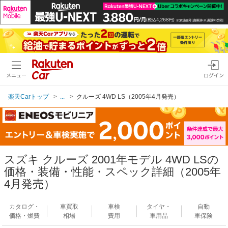
メニュー
ログイン
楽天Carトップ
...
クルーズ 4WD LS（2005年4月発売）
スズキ クルーズ 2001年モデル 4WD LSの
価格・装備・性能・スペック詳細（2005年
4月発売）
カタログ・
車買取
車検
タイヤ・
自動
価格・燃費
相場
費用
車用品
車保険