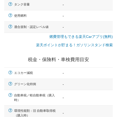
タンク容量
-
使用燃料
-
適合規制・認定レベル値
-
燃費管理もできる楽天Carアプリ(無料)
楽天ポイントが貯まる！ガソリンスタンド検索
税金・保険料・車検費用目安
エコカー減税
-
グリーン化特例
-
自動車税／軽自動車税（購入
-
時）
一般的な車体のサイズの目安
環境性能割：旧 自動車取得税
-
（購入時）