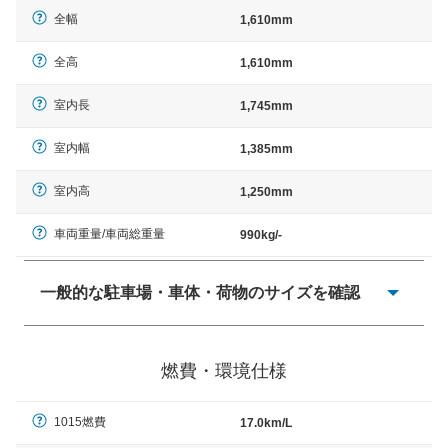
全幅
1,610mm
全高
1,610mm
室内長
1,745mm
室内幅
1,385mm
室内高
1,250mm
車両重量/車両総重量
990kg/-
一般的な駐車場・車体・荷物のサイズを確認
一般的に塗料などによる駐車場ライン施工の際には、1台
当たりのスペースと駐車に必要な車路幅が、幅 2,500mm
燃費・環境仕様
× 長さ 5,000mm 車路幅 5,000mmというサイズが標準値
（最低値）とされる事が多いようです。
1015燃費
17.0km/L