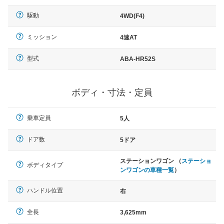
駆動
4WD(F4)
ミッション
4速AT
型式
ABA-HR52S
ボディ・寸法・定員
乗車定員
5人
ドア数
5ドア
ステーションワゴン （
ステーショ
ボディタイプ
ンワゴンの車種一覧
）
ハンドル位置
右
全長
3,625mm