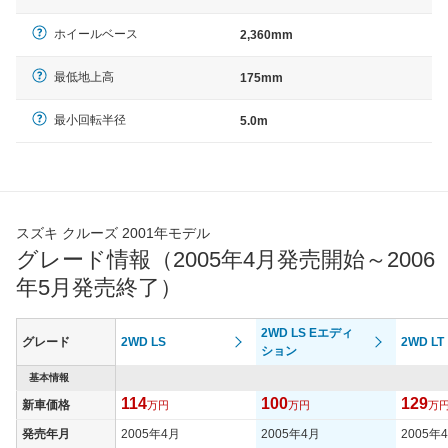
ホイールベース
2,360mm
最低地上高
175mm
最小回転半径
5.0m
スズキ クルーズ 2001年モデル
グレード情報（2005年4月発売開始～2006
年5月発売終了）
2WD LS Eエディ
グレード
2WD LS
2WD LT
ション
基本情報
114
100
129
新車価格
万円
万円
万
発売年月
2005年4月
2005年4月
2005年