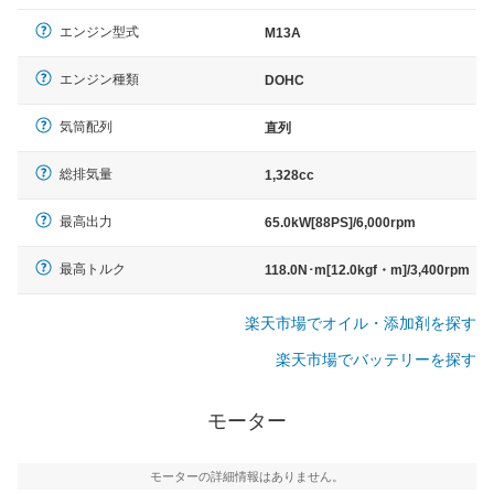
エンジン型式
M13A
エンジン種類
DOHC
気筒配列
直列
総排気量
1,328cc
最高出力
65.0kW[88PS]/6,000rpm
最高トルク
118.0N･m[12.0kgf・m]/3,400rpm
楽天市場でオイル・添加剤を探す
楽天市場でバッテリーを探す
モーター
モーターの詳細情報はありません。