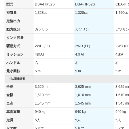
型式
DBA-HR52S
DBA-HR52S
CBA-HR
排気量
1,328cc
1,328cc
1,490cc
定格出力
-
-
-
動力区分
ガソリン
ガソリン
ガソリ
タンク容量
-
-
-
駆動方式
2WD (FF)
2WD (FF)
2WD (FF
ミッション
4速AT
4速AT
4速AT
ハンドル
右
右
右
最小回転
5 m
5 m
5 m
寸法重量定員
全長
3,625 mm
3,625 mm
3,625 
全幅
1,610 mm
1,610 mm
1,610 
全高
1,545 mm
1,545 mm
1,545 
車両重量
940 kg
940 kg
940 kg
定員
5人
5人
5人
ドア数
5ドア
5ドア
5ドア