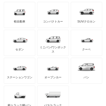
日野自動車
ジムニー1300
ブラバス
サンヨン
デロリアン
TD
ロールスロイス
デトマソ
三菱ふそう
ジムニーシエラ
ミニ
ADモータース
サリーン
ドンカーブート
ジネッタ
アバルト
軽自動車
コンパクトカー
SUV/クロカン
UDトラックス
ジムニーバン
アルテガ
プリムス
バーキン
もっと見る
ケータハム
イノチェンティ
レクサス
ジムニーワイド
テスラ
セアト
もっと見る
カーボディーズ
もっと見る
アキュラ
スイフト
ミニバン/ワンボック
ジープ
KTM
セダン
クーペ
モーガン
ス
スプラッシュ
もっと見る
ダッジ
アルテガ
バンデンプラス
スペーシア
GMC
マクラーレン
もっと見る
ステーションワゴン
オープンカー
バン
スペーシア カスタム
ハマー
オースチン
スペーシア ギア
インフィニティ
モーリス
スペーシア ベース
軽トラック/軽バン
バス/トラック