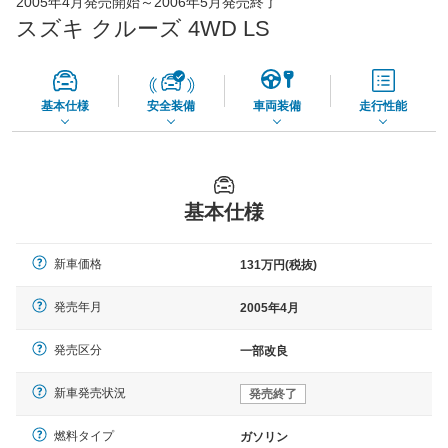
2005年4月発売開始～2006年5月発売終了
56,270
店舗を検索
円
スズキ クルーズ 4WD LS
*当該価格は車種別の価格となります。
基本仕様
安全装備
車両装備
走行性能
基本仕様
新車価格
131万円(税抜)
発売年月
2005年4月
発売区分
一部改良
新車発売状況
発売終了
燃料タイプ
ガソリン