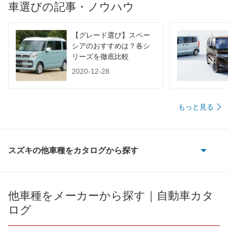
車選びの記事・ノウハウ
60km定地
-
-
-
装備詳細を見る
装備詳細を見る
装備
装備オプション
【グレード選び】スペー
シアのおすすめは？各シ
リーズを徹底比較
2020-12-28
もっと見る
スズキの他車種をカタログから探す
e エブリイ
e ビターラ
他車種をメーカーから探す｜自動車カタ
ログ
KEI