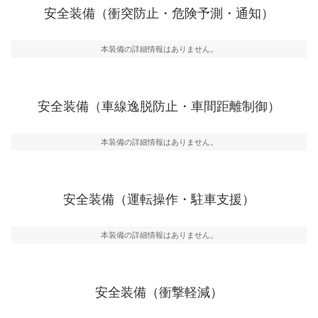
前走車や歩行者との衝突を回避するプリクラッシュブレ
安全装備（衝突防止・危険予測・通知）
ーキアシスト、ABSなどが装備されています。
一般的な荷物のサイズの目安
危険予測・通知
本装備の詳細情報はありません。
見えにくい場所に潜む危険を予測・通知するためのシス
テムなどが装備されています。
車線逸脱防止
安全装備（車線逸脱防止・車間距離制御）
車線のはみだしやふらつきを防止するためにレーンキー
プアシストなどが装備されています
本装備の詳細情報はありません。
車間距離制御
安全な車間距離を保ちながら前車を追従するアダプティ
ブ・クルーズ・コントロールなどが装備されています。
安全装備（運転操作・駐車支援）
運転・駐車支援
駐車をスムーズに行うためにインテリジェンスパーキン
グ・アシストやサイドブラインドモニターなどが装備さ
本装備の詳細情報はありません。
れています。
衝撃軽減
万が一車体が衝撃を受けたときに、運転者・同乗者を守
安全装備（衝撃軽減）
るSRSエアバッグシステム、プリテンショナーシートベ
ルトなどが装備されています。