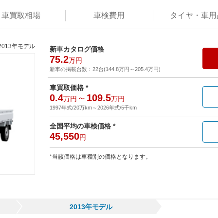
車買取
相場
車検
費用
タイヤ・
車用
2013年モデル
新車カタログ価格
75.2
万円
新車の掲載台数：
22
台(
144.8
万円
～
205.4
万円
)
車買取価格 *
0.4
～
109.5
万円
万円
1997年式/20万km
～
2026年式/5千km
全国平均の車検価格 *
45,550
円
*当該価格は車種別の価格となります。
2013年モデル