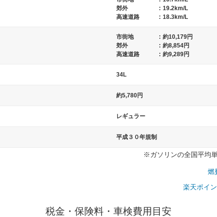
郊外
:
19.2km/L
高速道路
:
18.3km/L
市街地
:
約10,179円
）
郊外
:
約8,854円
高速道路
:
約9,289円
34L
約5,780円
レギュラー
平成３０年規制
※ガソリンの全国平均単価：
燃
楽天ポイン
税金・保険料・車検費用目安
一般的な車体のサイズの目安