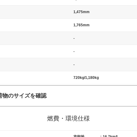
1,475mm
1,765mm
-
-
-
720kg/1,180kg
荷物のサイズを確認
施工の際には、1台当たりのスペースと駐車に必要な車路幅が、幅 2,500m
標準値（最低値）とされる事が多いようです。
燃費・環境仕様
市街地
:
16.7km/L