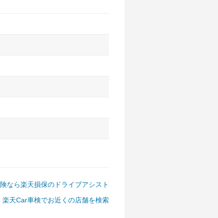
アルファード、フォレスター、
ゴン、デリカD:5 など
険なら楽天損保のドライブアシスト
楽天Car車検でお近くの店舗を検索