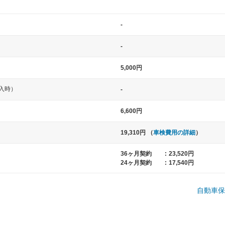
-
-
5,000円
入時）
-
中型車
大型車
6,600円
ト など
ノア、セレナ、プリウス、カローラ、ステ
クラウン、
19,310円 （
車検費用の詳細
）
ップワゴン など
ハイエースワ
36ヶ月契約
:
23,520円
24ヶ月契約
:
17,540円
一般的な荷物のサイズの目安
自動車保