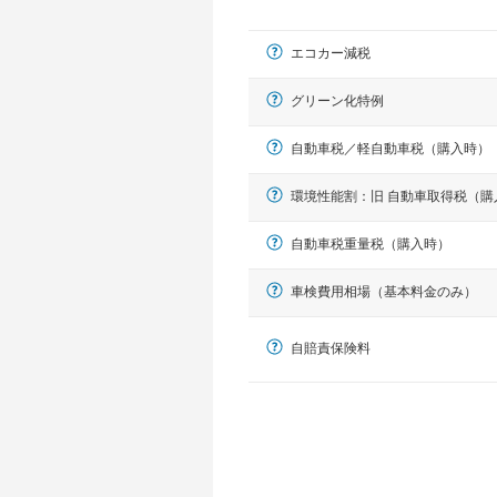
エコカー減税
グリーン化特例
自動車税／軽自動車税（購入時）
環境性能割：旧 自動車取得税（購
軽自動車
自動車税重量税（購入時）
N-BOX、ワゴンR、タント、アル
車検費用相場（基本料金のみ）
自賠責保険料