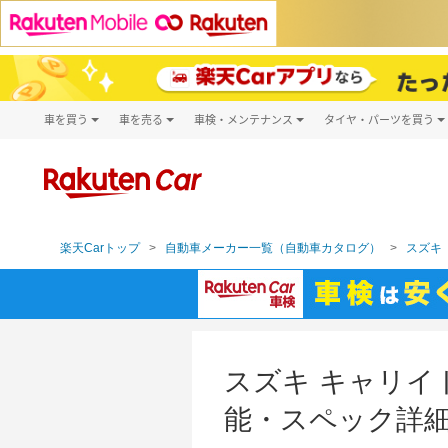
車を買う
車を売る
車検・メンテナンス
タイヤ・パーツを買う
試乗・商談
楽天Car車買取
車検予約
タイヤ・パー
キズ修理予約
新車
タイヤ交換サ
洗車・コーティング予約
メンテナンス管理
楽天Carトップ
自動車メーカー一覧（自動車カタログ）
スズキ（
スズキ キャリイト
能・スペック詳細