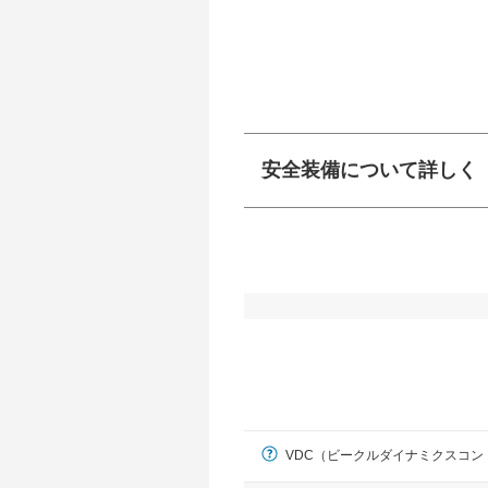
安全装備について詳しく
衝突防止
前走車や歩行者との
ーキアシスト、ABS
車線逸脱防止
車線のはみだしやふ
プアシストなどが装
運転・駐車支援
駐車をスムーズに行
VDC（ビークルダイナミクスコン
グ・アシストやサイ
れています。