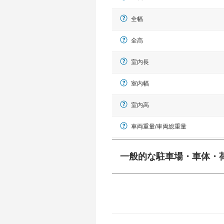
全幅
全高
室内長
室内幅
室内高
車両重量/車両総重量
一般的な駐車場・車体・
一般的に塗料などによる駐車場ライン
幅 5,000mmというサイズが