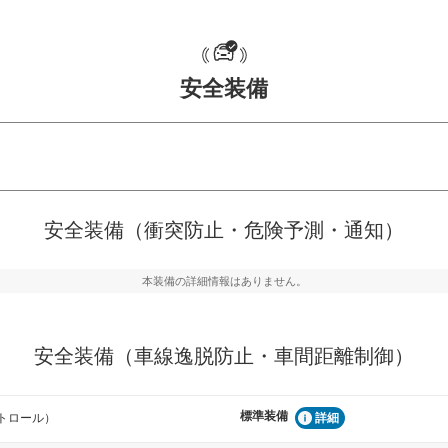
安全装備
危険予測・通知
衝突を回避するプリクラッシュブレ
見えにくい場所に潜む
安全装備（衝突防止・危険予測・通知）
などが装備されています。
テムなどが装備されて
本装備の詳細情報はありません。
車間距離制御
らつきを防止するためにレーンキー
安全な車間距離を保ち
備されています
ブ・クルーズ・コント
安全装備（車線逸脱防止・車間距離制御）
衝撃軽減
うためにインテリジェンスパーキン
万が一車体が衝撃を受
標準装備
トロール）
詳細
ドブラインドモニターなどが装備さ
るSRSエアバッグシス
ルトなどが装備されて