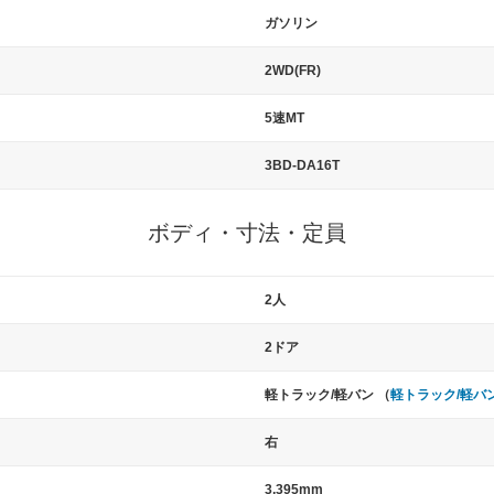
ガソリン
2WD(FR)
5速MT
3BD-DA16T
ボディ・寸法・定員
2人
2ドア
軽トラック/軽バン （
軽トラック/軽バ
右
3,395mm