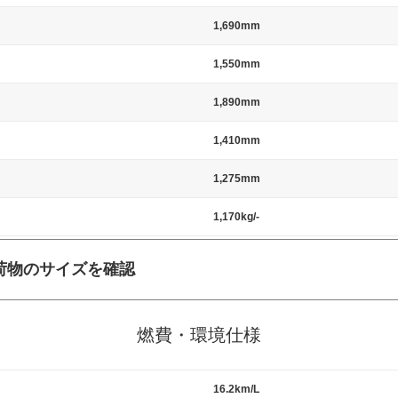
1,690mm
1,550mm
1,890mm
1,410mm
1,275mm
1,170kg/-
荷物のサイズを確認
施工の際には、1台当たりのスペースと駐車に必要な車路幅が、幅 2,500m
標準値（最低値）とされる事が多いようです。
燃費・環境仕様
16.2km/L