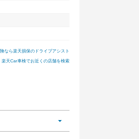
険なら楽天損保のドライブアシスト
楽天Car車検でお近くの店舗を検索
アルファード、フォレスター、
ゴン、デリカD:5 など