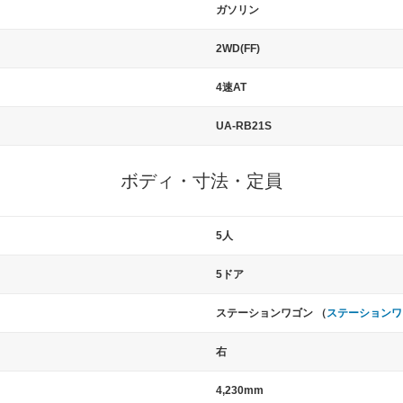
ガソリン
2WD(FF)
4速AT
UA-RB21S
ボディ・寸法・定員
5人
5ドア
ステーションワゴン （
ステーションワ
右
4,230mm