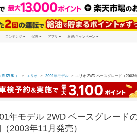
コンテンツ
保険
アプリ
お得/キャンペーン
楽天Carマガジン
キャンペーン一覧
ツ購入
自動車保険
楽天Carアプリ
自動車カタログ
ービス
楽天マイカー割
SUZUKI）
エリオ
2001年モデル
エリオ 2WD ベースグレード（2003
001年モデル 2WD ベースグレー
2003年11月発売）