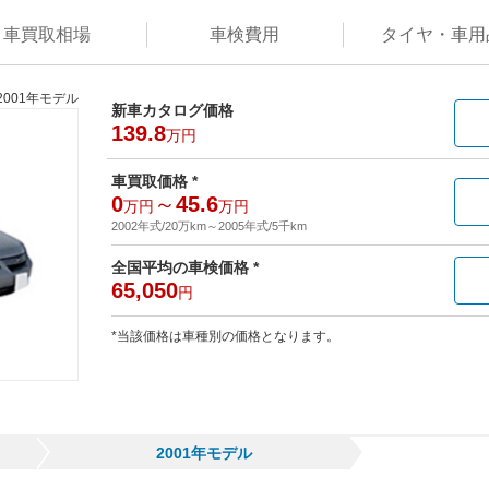
車買取
相場
車検
費用
タイヤ・
車用
2001年モデル
新車カタログ価格
139.8
万円
車買取価格 *
0
～
45.6
万円
万円
2002年式/20万km
～
2005年式/5千km
全国平均の車検価格 *
65,050
円
*当該価格は車種別の価格となります。
2001年モデル