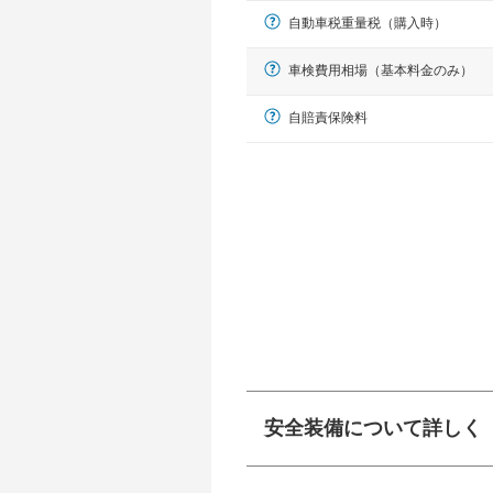
自動車税重量税（購入時）
車検費用相場（基本料金のみ）
自賠責保険料
軽自動車
N-BOX、ワゴンR、タント、アル
安全装備について詳しく
衝突防止