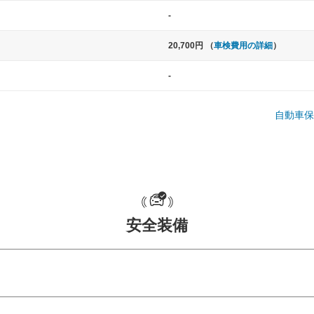
-
20,700円 （
車検費用の詳細
）
-
自動車保
中型車
大型車
ト など
ノア、セレナ、プリウス、カローラ、ステ
クラウン、
ップワゴン など
ハイエースワ
安全装備
一般的な荷物のサイズの目安
危険予測・通知