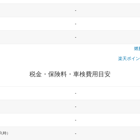
-
-
-
燃
楽天ポイン
税金・保険料・車検費用目安
-
-
-
入時）
-
一般的な車体のサイズの目安