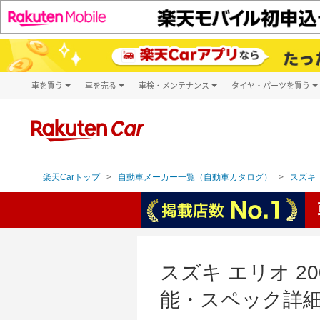
車を買う
車を売る
車検・メンテナンス
タイヤ・パーツを買う
試乗・商談
楽天Car車買取
車検予約
タイヤ・パー
キズ修理予約
新車
タイヤ交換サ
洗車・コーティング予約
メンテナンス管理
楽天Carトップ
自動車メーカー一覧（自動車カタログ）
スズキ（
スズキ エリオ 2
能・スペック詳細（