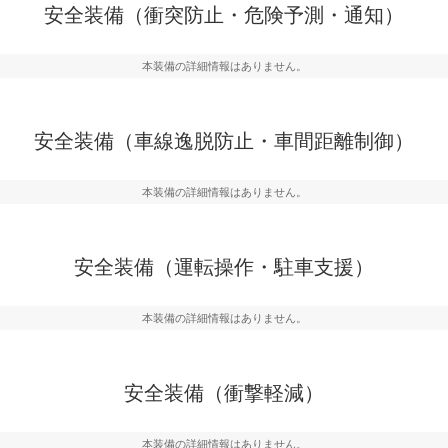
衝突を回避するプリクラッシュブレ
見えにくい場所に潜む
安全装備（衝突防止・危険予測・通知）
などが装備されています。
テムなどが装備されて
本装備の詳細情報はありません。
車間距離制御
らつきを防止するためにレーンキー
安全な車間距離を保ち
備されています
ブ・クルーズ・コント
安全装備（車線逸脱防止・車間距離制御）
衝撃軽減
本装備の詳細情報はありません。
うためにインテリジェンスパーキン
万が一車体が衝撃を受
ドブラインドモニターなどが装備さ
るSRSエアバッグシス
ルトなどが装備されて
安全装備（運転操作・駐車支援）
本装備の詳細情報はありません。
安全装備（衝撃軽減）
本装備の詳細情報はありません。