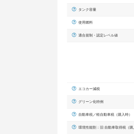
タンク容量
使用燃料
適合規制・認定レベル値
エコカー減税
グリーン化特例
自動車税／軽自動車税（購入時）
環境性能割：旧 自動車取得税（購