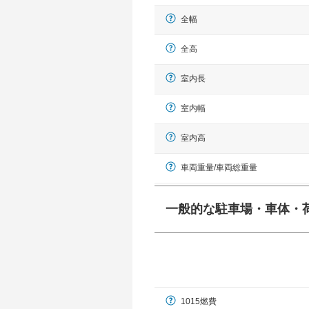
全幅
全高
室内長
室内幅
室内高
車両重量/車両総重量
一般的な駐車場・車体・
一般的に塗料などによる駐車場ライン
幅 5,000mmというサイズが
1015燃費