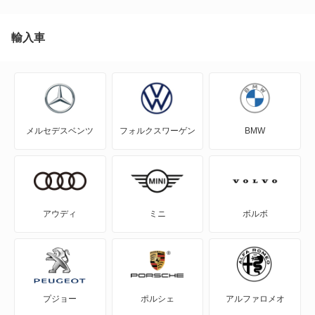
インプレッサワゴン
エクシーガ
輸入車
エクシーガ クロスオーバー7
クロストレック
メルセデスベンツ
フォルクスワーゲン
BMW
サンバーダンプ
サンバーディアスバン
サンバーディアスワゴン
アウディ
ミニ
ボルボ
サンバートライ
サンバートラック
プジョー
ポルシェ
アルファロメオ
サンバーバン