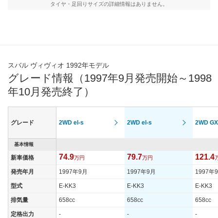
タイヤ・足回りサイズの詳細情報はありません。
スバル ヴィヴィオ 1992年モデル
グレード情報（1997年9月発売開始～1998
年10月発売終了）
グレード
2WD el-s
2WD el-s
2WD GX
基本情報
74.9
79.7
121.4
新車価格
万円
万円
発売年月
1997年9月
1997年9月
1997年
型式
E-KK3
E-KK3
E-KK3
排気量
658cc
658cc
658cc
定格出力
-
-
-