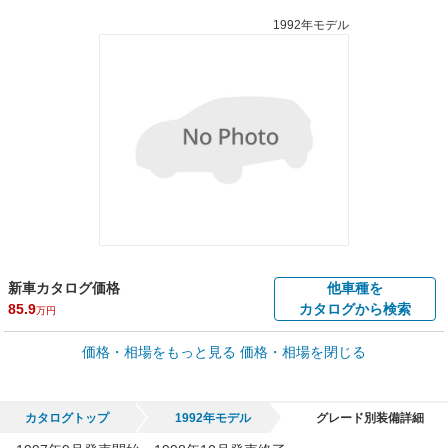
1992年モデル
新車カタログ価格
他車種を
85.9
カタログから検索
万円
車買取価格 *
価格・相場をもっと見る
価格・相場を閉じる
車買取相場
0.1
～
171
万円
万円
シミュレーション
1994年式/20万km
～
1995年式/5千km
カタログトップ
1992年モデル
グレード別装備詳細
全国平均の車検価格 *
楽天Car車検で