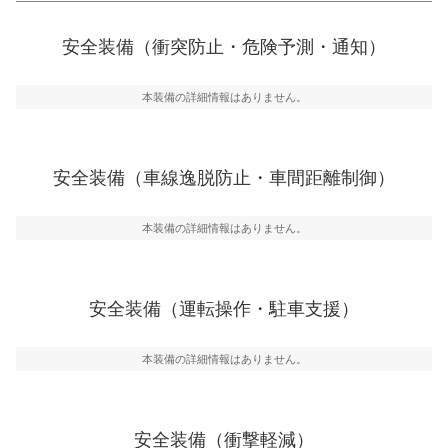
衝突防止
前走車や歩行者との衝突を回避するプリクラッシュブレ
安全装備（衝突防止・危険予測・通知）
一般的な荷物のサイズの目安
ーキアシスト、ABSなどが装備されています。
危険予測・通知
本装備の詳細情報はありません。
見えにくい場所に潜む危険を予測・通知するためのシス
テムなどが装備されています。
車線逸脱防止
安全装備（車線逸脱防止・車間距離制御）
車線のはみだしやふらつきを防止するためにレーンキー
プアシストなどが装備されています
本装備の詳細情報はありません。
車間距離制御
安全な車間距離を保ちながら前車を追従するアダプティ
ブ・クルーズ・コントロールなどが装備されています。
安全装備（運転操作・駐車支援）
運転・駐車支援
駐車をスムーズに行うためにインテリジェンスパーキン
グ・アシストやサイドブラインドモニターなどが装備さ
本装備の詳細情報はありません。
れています。
衝撃軽減
万が一車体が衝撃を受けたときに、運転者・同乗者を守
安全装備（衝撃軽減）
るSRSエアバッグシステム、プリテンショナーシートベ