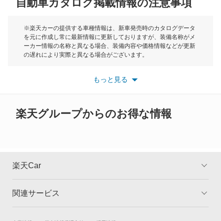
自動車カタログ掲載情報の注意事項
ミニ
レガシィランカスター
モーク
※楽天カーの提供する車種情報は、新車発売時のカタログデータ
を元に作成し常に最新情報に更新しておりますが、装備名称がメ
レックス
ーカー情報の名称と異なる場合、装備内容や価格情報などが更新
もっと見る
の遅れにより実際と異なる場合がございます。
レックスコンビ
※最新情報につきましては、各メーカーの情報をご確認くださ
い。
もっと見る
※また安全装備につきましては同名称の装備であっても動作範囲
レックスバン
や性能に違いがございますので、詳細情報は各メーカーの情報を
ご確認ください。
レヴォーグ
楽天グループからのお得な情報
レヴォーグ レイバック
ヴィヴィオバン
楽天Car
もっと見る
関連サービス
TOP
よくある質問
キャンペーン一覧