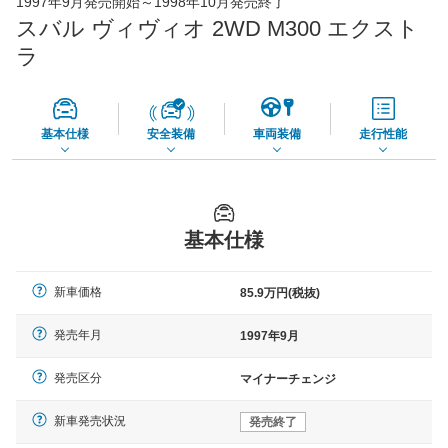
1997年9月発売開始～1998年10月発売終了
45,550
店舗を検索
円
スバル ヴィヴィオ 2WD M300 エクスト
*当該価格は車種別の価格となります。
ラ
基本仕様
安全装備
車両装備
走行性能
基本仕様
新車価格
85.9万円(税抜)
発売年月
1997年9月
発売区分
マイナーチェンジ
新車発売状況
発売終了