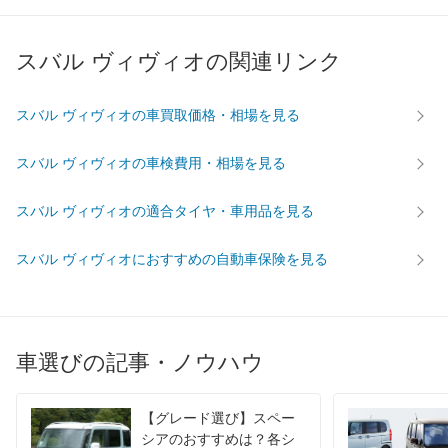
最高出力
- [-]/ -
- [-]/ -
- [-]/ -
最高トルク
- [-]/ -
- [-]/ -
- [-]/ -
スバル ヴィヴィオの関連リンク
過給機
-
-
-
タイヤ
スバル ヴィヴィオの車買取価格・相場を見る
前輪サイズ
-
-
-
後輪サイズ
-
-
-
スバル ヴィヴィオの車検費用・相場を見る
燃費
スバル ヴィヴィオの適合タイヤ・車用品を見る
WLTC
-
-
-
WLTC/市街地
-
-
-
スバル ヴィヴィオにおすすめの自動車保険を見る
WLTC/郊外
-
-
-
WLTC/高速道路
-
-
-
JC08
-
-
-
車選びの記事・ノウハウ
1015
-
-
-
60km定地
-
-
-
【グレード選び】スペー
装備詳細を見る
装備詳細を見る
装備
装備オプション
シアのおすすめは？各シ