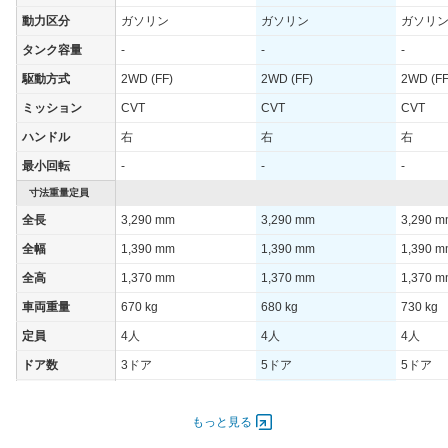
動力区分
ガソリン
ガソリン
ガソリ
タンク容量
-
-
-
駆動方式
2WD (FF)
2WD (FF)
2WD (FF
ミッション
CVT
CVT
CVT
ハンドル
右
右
右
最小回転
-
-
-
寸法重量定員
全長
3,290 mm
3,290 mm
3,290 
全幅
1,390 mm
1,390 mm
1,390 
全高
1,370 mm
1,370 mm
1,370 
車両重量
670 kg
680 kg
730 kg
定員
4人
4人
4人
ドア数
3ドア
5ドア
5ドア
オートスライド
-
-
-
ドア
もっと見る
エンジン