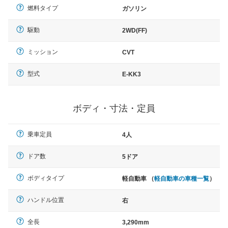
燃料タイプ
ガソリン
駆動
2WD(FF)
ミッション
CVT
型式
E-KK3
ボディ・寸法・定員
乗車定員
4人
ドア数
5ドア
ボディタイプ
軽自動車 （
軽自動車の車種一覧
）
ハンドル位置
右
全長
3,290mm