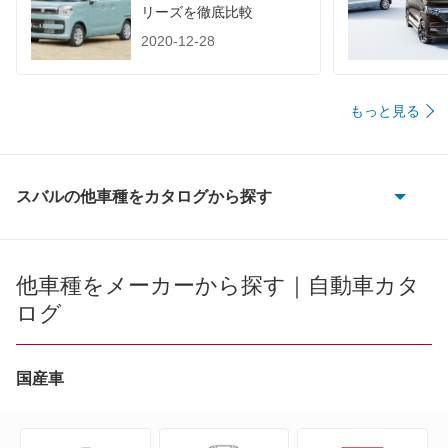
リーズを徹底比較
2020-12-28
もっと見る
スバルの他車種をカタログから探す
BRZ
R1
他車種をメーカーから探す｜自動車カタ
ログ
R2
WRX S4
国産車
WRX STI