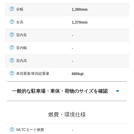
全幅
1,390mm
全高
1,370mm
室内長
-
室内幅
-
室内高
-
車両重量/車両総重量
680kg/-
一般的な駐車場・車体・荷物のサイズを確認
一般的に塗料などによる駐車場ライン施工の際には、1台
当たりのスペースと駐車に必要な車路幅が、幅 2,500mm
燃費・環境仕様
× 長さ 5,000mm 車路幅 5,000mmというサイズが標準値
（最低値）とされる事が多いようです。
WLTCモード燃費
-