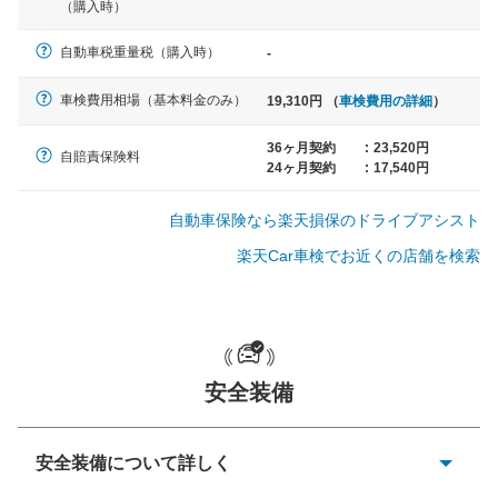
（購入時）
軽自動車
自動車税重量税（購入時）
-
N-BOX、ワゴンR、タント、アル
ト など
車検費用相場（基本料金のみ）
19,310円 （
車検費用の詳細
）
36ヶ月契約
:
23,520円
自賠責保険料
24ヶ月契約
:
17,540円
中型車
ノア、セレナ、プリウス、カロー
自動車保険なら楽天損保のドライブアシスト
ラ、ステップワゴン など
楽天Car車検でお近くの店舗を検索
大型車
クラウン、アルファード、フォレ
安全装備
スター、ハイエースワゴン、デリ
カD:5 など
安全装備について詳しく