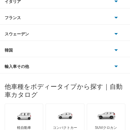
イタリア
マツダ
デックス
スマート
サターン
アストンマーティン
アルファロメオ
フランス
いすゞ
トラヴィック
アウディ
シボレー
ジャガー
アウトビアンキ
シトロエン
スバル
トレイルシーカー
スウェーデン
オペル
ビュイック
ダイムラー
フィアット
プジョー
スズキ
サーブ
トレジア
フォルクスワーゲン
韓国
フォード
ベントレー
フェラーリ
ルノー
ダイハツ
ボルボ
ドミンゴ
ポルシェ
ヒョンデ
ポンティアック
輸入車その他
ランドローバー
マセラティ
ブガッティ
光岡自動車
ビッグホーンワゴン
メルセデス・ベンツ
デーウ
もっと見る
マーキュリー
BYD
ロータス
ランチア
他車種をボディータイプから探す｜自動
日産ディーゼル
もっと見る
フォレスター
マイバッハ
キア
リンカーン
プロトン
車カタログ
ローバー
ランボルギーニ
日野自動車
フォレスター ハイブリッド
ブラバス
サンヨン
デロリアン
TD
ロールスロイス
デトマソ
三菱ふそう
プレオ
ミニ
ADモータース
サリーン
ドンカーブート
ジネッタ
アバルト
軽自動車
コンパクトカー
SUV/クロカン
UDトラックス