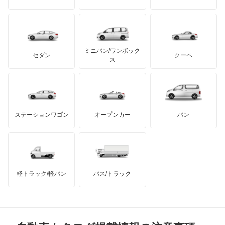
プレオ プラス
アルテガ
プリムス
バーキン
もっと見る
ケータハム
イノチェンティ
レクサス
プレオネスタ
テスラ
セアト
もっと見る
カーボディーズ
もっと見る
アキュラ
プレオバン
ミニバン/ワンボック
ジープ
KTM
セダン
クーペ
モーガン
ス
ルクラ
もっと見る
ダッジ
アルテガ
バンデンプラス
レオーネ
GMC
マクラーレン
もっと見る
ステーションワゴン
オープンカー
バン
レオーネバン
ハマー
オースチン
レガシィ
インフィニティ
モーリス
レガシィB4
軽トラック/軽バン
バス/トラック
トライアンフ
もっと見る
レガシィアウトバック
MG
レガシィツーリングワゴン