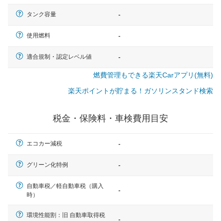
タンク容量
-
使用燃料
-
適合規制・認定レベル値
-
燃費管理もできる楽天Carアプリ(無料)
楽天ポイントが貯まる！ガソリンスタンド検索
税金・保険料・車検費用目安
エコカー減税
-
グリーン化特例
-
自動車税／軽自動車税（購入
-
時）
一般的な車体のサイズの目安
環境性能割：旧 自動車取得税
-