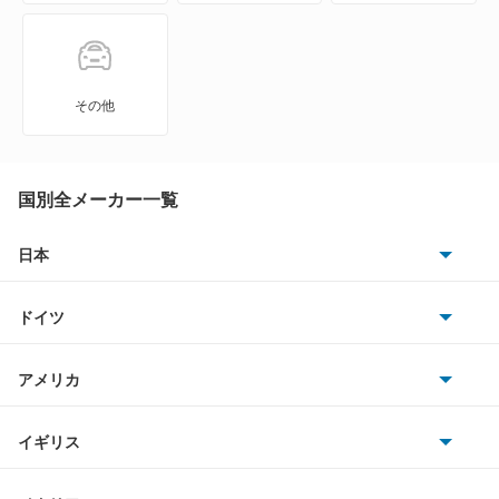
シフォン
シフォン トライ
その他
ジャスティ
ステラ
国別全メーカー一覧
ステラ カスタム
日本
トヨタ
スバルXV
ドイツ
日産
スバルXVハイブリッド
AMG
アメリカ
ホンダ
ソルテラ
BMW
キャデラック
イギリス
三菱
ディアスワゴン
BMWアルピナ
クライスラー
TVR