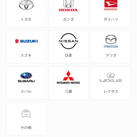
アルシオーネ
トヨタ
ホンダ
ダイハツ
アルシオーネSVX
インプレッサ
インプレッサ ハイブリッド
スズキ
日産
マツダ
インプレッサG4
インプレッサXV
スバル
三菱
レクサス
インプレッサアネシス
インプレッサスポーツ
インプレッサスポーツ ハイブリッド
その他