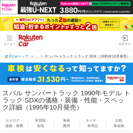
メニュー
ログイン
楽天Carトップ
...
サンバートラック トラック SDX（1995年10月発売）
スバル サンバートラック 1990年モデル ト
ラック SDXの価格・装備・性能・スペッ
ク詳細（1995年10月発売）
カタログ・
車買取
車検
タイヤ・
自動
価格・燃費
相場
費用
車用品
車保険