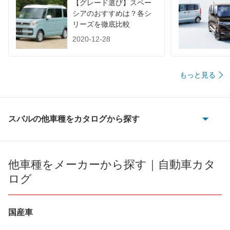
【グレード選び】スペー
装備詳細を見る
装備詳細を見る
装備
装備オプション
シアのおすすめは？各シ
リーズを徹底比較
2020-12-28
もっと見る
スバルの他車種をカタログから探す
BRZ
R1
他車種をメーカーから探す｜自動車カタ
ログ
R2
WRX S4
国産車