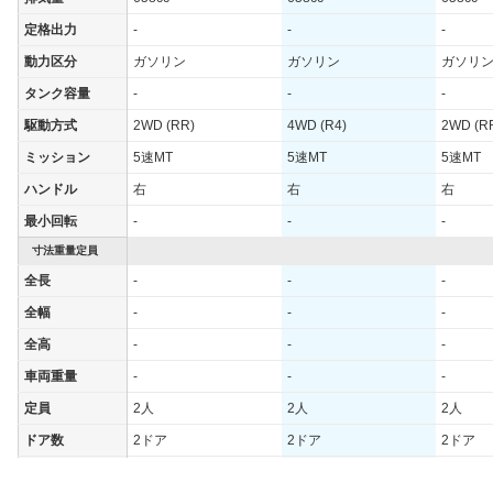
定格出力
-
-
-
動力区分
ガソリン
ガソリン
ガソリ
タンク容量
-
-
-
駆動方式
2WD (RR)
4WD (R4)
2WD (R
ミッション
5速MT
5速MT
5速MT
ハンドル
右
右
右
最小回転
-
-
-
寸法重量定員
全長
-
-
-
全幅
-
-
-
全高
-
-
-
車両重量
-
-
-
定員
2人
2人
2人
ドア数
2ドア
2ドア
2ドア
オートスライド
-
-
-
ドア