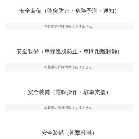
前走車や歩行者との衝突を回避するプリクラッシュブレ
安全装備（衝突防止・危険予測・通知）
一般的な荷物のサイズの目安
ーキアシスト、ABSなどが装備されています。
危険予測・通知
本装備の詳細情報はありません。
見えにくい場所に潜む危険を予測・通知するためのシス
テムなどが装備されています。
車線逸脱防止
安全装備（車線逸脱防止・車間距離制御）
車線のはみだしやふらつきを防止するためにレーンキー
プアシストなどが装備されています
本装備の詳細情報はありません。
車間距離制御
安全な車間距離を保ちながら前車を追従するアダプティ
ブ・クルーズ・コントロールなどが装備されています。
安全装備（運転操作・駐車支援）
運転・駐車支援
駐車をスムーズに行うためにインテリジェンスパーキン
グ・アシストやサイドブラインドモニターなどが装備さ
本装備の詳細情報はありません。
れています。
衝撃軽減
万が一車体が衝撃を受けたときに、運転者・同乗者を守
安全装備（衝撃軽減）
るSRSエアバッグシステム、プリテンショナーシートベ