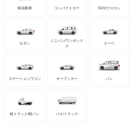
サリーン
ドンカーブート
ジネッタ
アバルト
軽自動車
コンパクトカー
SUV/クロカン
UDトラックス
プレオネスタ
アルテガ
プリムス
バーキン
もっと見る
ケータハム
イノチェンティ
レクサス
プレオバン
テスラ
セアト
もっと見る
カーボディーズ
もっと見る
アキュラ
ルクラ
ミニバン/ワンボック
ジープ
KTM
セダン
クーペ
モーガン
ス
レオーネ
もっと見る
ダッジ
アルテガ
バンデンプラス
レオーネバン
GMC
マクラーレン
もっと見る
ステーションワゴン
オープンカー
バン
レガシィ
ハマー
オースチン
レガシィB4
インフィニティ
モーリス
レガシィアウトバック
軽トラック/軽バン
バス/トラック
トライアンフ
もっと見る
レガシィツーリングワゴン
MG