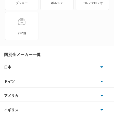
プジョー
ポルシェ
アルファロメオ
シフォン
シフォン トライ
ジャスティ
その他
ステラ
ステラ カスタム
国別全メーカー一覧
スバルXV
日本
トヨタ
スバルXVハイブリッド
ドイツ
日産
ソルテラ
AMG
アメリカ
ホンダ
ディアスワゴン
BMW
キャデラック
イギリス