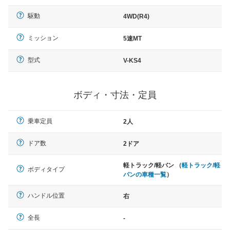
駆動
4WD(R4)
ミッション
5速MT
型式
V-KS4
ボディ・寸法・定員
乗車定員
2人
ドア数
2ドア
軽トラック/軽バン （
軽トラック/軽
ボディタイプ
バンの車種一覧
）
ハンドル位置
右
全長
-