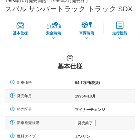
1995年10月発売開始～1999年2月発売終了
- 円
店舗を検索
スバル サンバートラック トラック SDX
*当該価格は車種別の価格となります。
基本仕様
安全装備
車両装備
走行性能
基本仕様
新車価格
94.1万円(税抜)
発売年月
1995年10月
発売区分
マイナーチェンジ
新車発売状況
発売終了
燃料タイプ
ガソリン