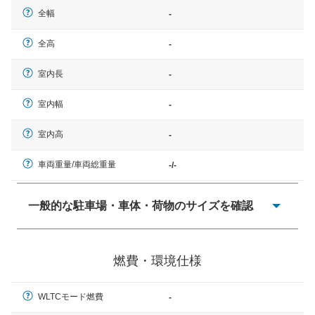
全幅
-
全高
-
室内長
-
室内幅
-
室内高
-
車両重量/車両総重量
-/-
一般的な駐車場・車体・荷物のサイズを確認
一般的に塗料などによる駐車場ライン施工の際には、1台
当たりのスペースと駐車に必要な車路幅が、幅 2,500mm
燃費・環境仕様
× 長さ 5,000mm 車路幅 5,000mmというサイズが標準値
（最低値）とされる事が多いようです。
WLTCモード燃費
-