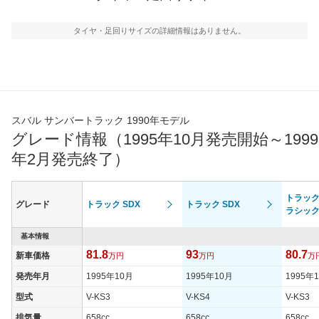
タイヤ・足回りサイズの詳細情報はありません。
スバル サンバートラック 1990年モデル
グレード情報（1995年10月発売開始～1999
年2月発売終了）
トラック 
グレード
トラック SDX
トラック SDX
ラシッ
基本情報
81.8
93
80.7
新車価格
万円
万円
万
発売年月
1995年10月
1995年10月
1995年
型式
V-KS3
V-KS4
V-KS3
排気量
658cc
658cc
658cc