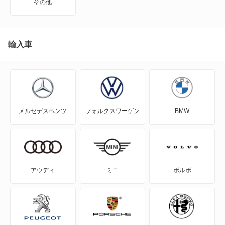
その他
インプレッサワゴン
エクシーガ
輸入車
エクシーガ クロスオーバー7
クロストレック
メルセデスベンツ
フォルクスワーゲン
BMW
サンバーダンプ
サンバーディアスバン
サンバーディアスワゴン
アウディ
ミニ
ボルボ
サンバートライ
サンバーバン