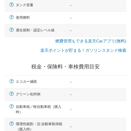
タンク容量
-
使用燃料
-
適合規制・認定レベル値
-
燃費管理もできる楽天Carアプリ(無料)
楽天ポイントが貯まる！ガソリンスタンド検索
税金・保険料・車検費用目安
エコカー減税
-
グリーン化特例
-
自動車税／軽自動車税（購入
-
時）
一般的な車体のサイズの目安
環境性能割：旧 自動車取得税
-
（購入時）