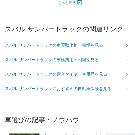
もっと見る
エンジン
最高出力
- [-]/ -
- [-]/ -
- [-]/ -
最高トルク
- [-]/ -
- [-]/ -
- [-]/ -
スバル サンバートラックの関連リンク
過給機
-
-
-
タイヤ
スバル サンバートラックの車買取価格・相場を見る
前輪サイズ
-
-
-
後輪サイズ
-
-
-
スバル サンバートラックの車検費用・相場を見る
燃費
スバル サンバートラックの適合タイヤ・車用品を見る
WLTC
-
-
-
WLTC/市街地
-
-
-
スバル サンバートラックにおすすめの自動車保険を見る
WLTC/郊外
-
-
-
WLTC/高速道路
-
-
-
JC08
-
-
-
車選びの記事・ノウハウ
1015
-
-
-
60km定地
-
-
-