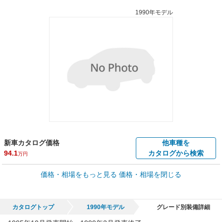
1990年モデル
新車カタログ価格
他車種を
94.1
カタログから検索
万円
車買取価格 *
価格・相場をもっと見る
価格・相場を閉じる
車買取相場
0.1
～
105.5
万円
万円
シミュレーション
2005年式/20万km
～
2024年式/5千km
カタログトップ
1990年モデル
グレード別装備詳細
全国平均の車検価格 *
楽天Car車検で