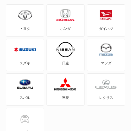
WRX STI
アルシオーネ
トヨタ
ホンダ
ダイハツ
アルシオーネSVX
インプレッサ
インプレッサ ハイブリッド
スズキ
日産
マツダ
インプレッサG4
インプレッサXV
スバル
三菱
レクサス
インプレッサアネシス
インプレッサスポーツ
インプレッサスポーツ ハイブリッド