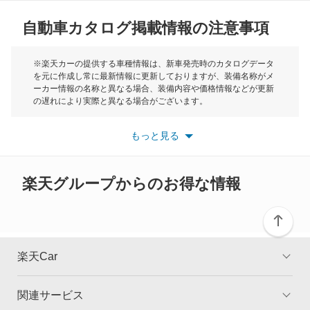
レガシィランカスター
自動車カタログ掲載情報の注意事項
ミニ
レックス
モーク
※楽天カーの提供する車種情報は、新車発売時のカタログデータ
を元に作成し常に最新情報に更新しておりますが、装備名称がメ
レックスコンビ
ーカー情報の名称と異なる場合、装備内容や価格情報などが更新
もっと見る
の遅れにより実際と異なる場合がございます。
レックスバン
※最新情報につきましては、各メーカーの情報をご確認くださ
い。
もっと見る
※また安全装備につきましては同名称の装備であっても動作範囲
レヴォーグ
や性能に違いがございますので、詳細情報は各メーカーの情報を
ご確認ください。
レヴォーグ レイバック
楽天グループからのお得な情報
ヴィヴィオ
ヴィヴィオバン
楽天Car
もっと見る
関連サービス
TOP
よくある質問