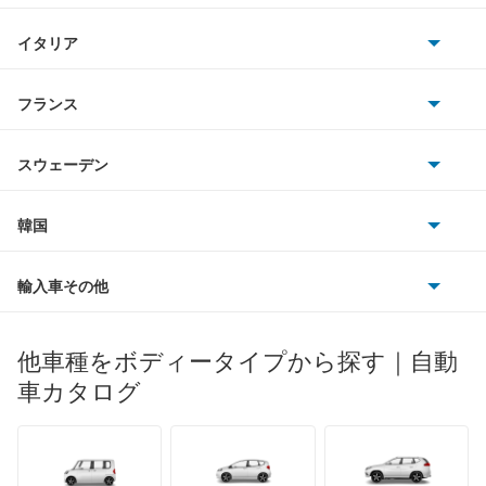
三菱
デックス
BMWアルピナ
クライスラー
TVR
イタリア
マツダ
トラヴィック
スマート
サターン
アストンマーティン
アルファロメオ
フランス
いすゞ
トレイルシーカー
アウディ
シボレー
ジャガー
アウトビアンキ
シトロエン
スバル
トレジア
スウェーデン
オペル
ビュイック
ダイムラー
フィアット
プジョー
スズキ
サーブ
ドミンゴ
フォルクスワーゲン
韓国
フォード
ベントレー
フェラーリ
ルノー
ダイハツ
ボルボ
ビッグホーンワゴン
ポルシェ
ヒョンデ
ポンティアック
輸入車その他
ランドローバー
マセラティ
ブガッティ
光岡自動車
フォレスター
メルセデス・ベンツ
デーウ
もっと見る
マーキュリー
BYD
ロータス
ランチア
他車種をボディータイプから探す｜自動
日産ディーゼル
もっと見る
フォレスター ハイブリッド
マイバッハ
キア
リンカーン
プロトン
車カタログ
ローバー
ランボルギーニ
日野自動車
プレオ
ブラバス
サンヨン
デロリアン
TD
ロールスロイス
デトマソ
三菱ふそう
プレオ プラス
ミニ
ADモータース