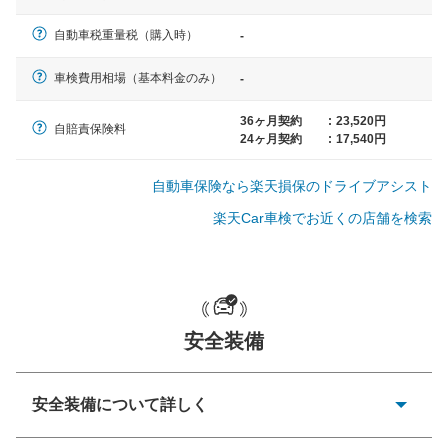
軽自動車
自動車税重量税（購入時）
-
N-BOX、ワゴンR、タント、アル
ト など
車検費用相場（基本料金のみ）
-
36ヶ月契約
:
23,520円
自賠責保険料
24ヶ月契約
:
17,540円
中型車
ノア、セレナ、プリウス、カロー
自動車保険なら楽天損保のドライブアシスト
ラ、ステップワゴン など
楽天Car車検でお近くの店舗を検索
大型車
クラウン、アルファード、フォレ
安全装備
スター、ハイエースワゴン、デリ
カD:5 など
安全装備について詳しく
衝突防止