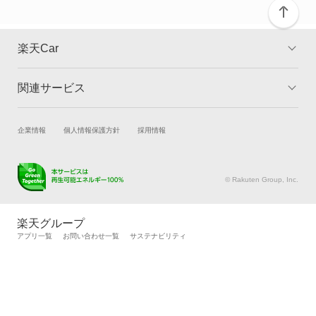
ヴィヴィオ
ヴィヴィオバン
楽天Car
もっと見る
関連サービス
TOP
よくある質問
キャンペーン一覧
試乗・商談
新車購入
企業情報
個人情報保護方針
採用情報
楽天Car車買取
車検予約
キズ修理予約
洗車・コーティング予約
© Rakuten Group, Inc.
メンテナンス管理
タイヤ・パーツ購入
タイヤ交換サービス
楽天Car マガジン
楽天グループ
自動車カタログ
自動車保険
アプリ一覧
お問い合わせ一覧
サステナビリティ
楽天マイカー割