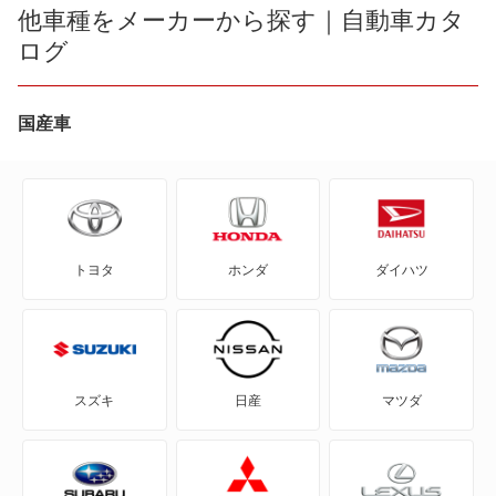
R1
他車種をメーカーから探す｜自動車カタ
ログ
R2
WRX S4
国産車
WRX STI
アルシオーネ
トヨタ
ホンダ
ダイハツ
アルシオーネSVX
インプレッサ
インプレッサ ハイブリッド
スズキ
日産
マツダ
インプレッサG4
インプレッサXV