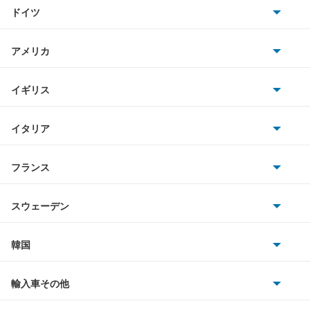
トヨタ
スバルXVハイブリッド
ドイツ
日産
ソルテラ
AMG
アメリカ
ホンダ
ディアスワゴン
BMW
キャデラック
イギリス
三菱
デックス
BMWアルピナ
クライスラー
TVR
イタリア
マツダ
トラヴィック
スマート
サターン
アストンマーティン
アルファロメオ
フランス
いすゞ
トレイルシーカー
アウディ
シボレー
ジャガー
アウトビアンキ
シトロエン
スバル
トレジア
スウェーデン
オペル
ビュイック
ダイムラー
フィアット
プジョー
スズキ
サーブ
ドミンゴ
フォルクスワーゲン
韓国
フォード
ベントレー
フェラーリ
ルノー
ダイハツ
ボルボ
ビッグホーンワゴン
ポルシェ
ヒョンデ
ポンティアック
輸入車その他
ランドローバー
マセラティ
ブガッティ
光岡自動車
フォレスター
メルセデス・ベンツ
デーウ
もっと見る