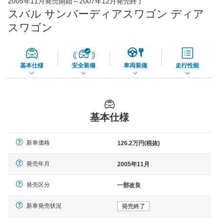
2005年11月発売開始～2007年12月発売終了
45,550
店舗を検索
円
スバル サンバーディアスワゴン ディア
*当該価格は車種別の価格となります。
スワゴン
基本仕様
安全装備
車両装備
走行性能
基本仕様
新車価格
126.2万円(税抜)
発売年月
2005年11月
発売区分
一部改良
新車発売状況
発売終了