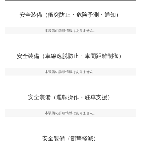
衝突防止
前走車や歩行者との衝突を回避するプリクラッシュブレ
安全装備（衝突防止・危険予測・通知）
一般的な荷物のサイズの目安
ーキアシスト、ABSなどが装備されています。
危険予測・通知
本装備の詳細情報はありません。
見えにくい場所に潜む危険を予測・通知するためのシス
テムなどが装備されています。
車線逸脱防止
安全装備（車線逸脱防止・車間距離制御）
車線のはみだしやふらつきを防止するためにレーンキー
プアシストなどが装備されています
本装備の詳細情報はありません。
車間距離制御
安全な車間距離を保ちながら前車を追従するアダプティ
ブ・クルーズ・コントロールなどが装備されています。
安全装備（運転操作・駐車支援）
運転・駐車支援
駐車をスムーズに行うためにインテリジェンスパーキン
グ・アシストやサイドブラインドモニターなどが装備さ
本装備の詳細情報はありません。
れています。
衝撃軽減
万が一車体が衝撃を受けたときに、運転者・同乗者を守
安全装備（衝撃軽減）
るSRSエアバッグシステム、プリテンショナーシートベ