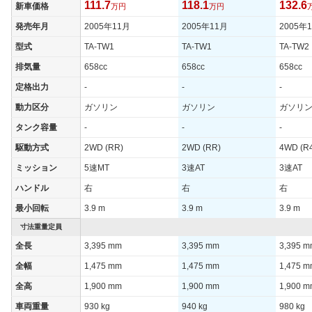
111.7
118.1
132.6
新車価格
万円
万円
発売年月
2005年11月
2005年11月
2005年
型式
TA-TW1
TA-TW1
TA-TW2
排気量
658cc
658cc
658cc
定格出力
-
-
-
動力区分
ガソリン
ガソリン
ガソリ
タンク容量
-
-
-
駆動方式
2WD (RR)
2WD (RR)
4WD (R
ミッション
5速MT
3速AT
3速AT
ハンドル
右
右
右
最小回転
3.9 m
3.9 m
3.9 m
寸法重量定員
全長
3,395 mm
3,395 mm
3,395 
全幅
1,475 mm
1,475 mm
1,475 
全高
1,900 mm
1,900 mm
1,900 
車両重量
930 kg
940 kg
980 kg