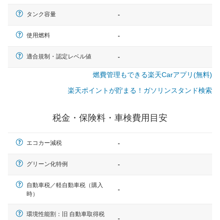
タンク容量
-
使用燃料
-
適合規制・認定レベル値
-
燃費管理もできる楽天Carアプリ(無料)
楽天ポイントが貯まる！ガソリンスタンド検索
税金・保険料・車検費用目安
エコカー減税
-
グリーン化特例
-
自動車税／軽自動車税（購入
-
時）
一般的な車体のサイズの目安
環境性能割：旧 自動車取得税
-