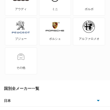
サンバートライ
アウディ
ミニ
ボルボ
サンバートラック
サンバーバン
プジョー
ポルシェ
アルファロメオ
シフォン
シフォン トライ
ジャスティ
その他
ステラ
ステラ カスタム
国別全メーカー一覧
スバルXV
日本