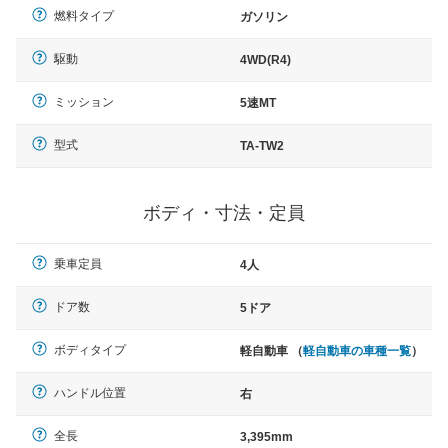
燃料タイプ
ガソリン
駆動
4WD(R4)
ミッション
5速MT
型式
TA-TW2
ボディ・寸法・定員
乗車定員
4人
ドア数
5ドア
ボディタイプ
軽自動車 （
軽自動車の車種一覧
）
ハンドル位置
右
全長
3,395mm