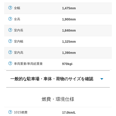
全幅
1,475mm
全高
1,900mm
室内長
1,840mm
室内幅
1,325mm
室内高
1,390mm
車両重量/車両総重量
970kg/-
一般的な駐車場・車体・荷物のサイズを確認
一般的に塗料などによる駐車場ライン施工の際には、1台
当たりのスペースと駐車に必要な車路幅が、幅 2,500mm
燃費・環境仕様
× 長さ 5,000mm 車路幅 5,000mmというサイズが標準値
（最低値）とされる事が多いようです。
1015燃費
17.0km/L