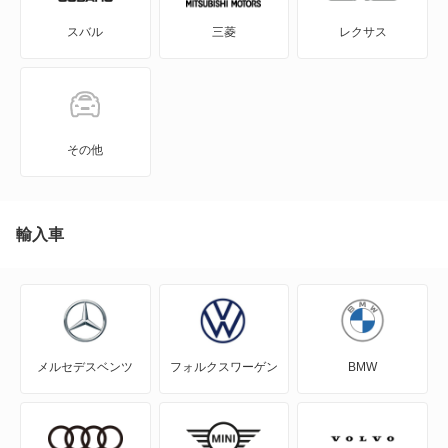
スバル
三菱
レクサス
インプレッサアネシス
インプレッサスポーツ
インプレッサスポーツ ハイブリッド
その他
インプレッサワゴン
エクシーガ
輸入車
エクシーガ クロスオーバー7
クロストレック
メルセデスベンツ
フォルクスワーゲン
BMW
サンバーダンプ
サンバーディアスバン