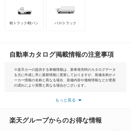
レガシィB4
インフィニティ
モーリス
レガシィアウトバック
軽トラック/軽バン
バス/トラック
トライアンフ
もっと見る
レガシィツーリングワゴン
MG
レガシィランカスター
自動車カタログ掲載情報の注意事項
ミニ
レックス
モーク
※楽天カーの提供する車種情報は、新車発売時のカタログデータ
を元に作成し常に最新情報に更新しておりますが、装備名称がメ
レックスコンビ
ーカー情報の名称と異なる場合、装備内容や価格情報などが更新
もっと見る
の遅れにより実際と異なる場合がございます。
レックスバン
※最新情報につきましては、各メーカーの情報をご確認くださ
い。
もっと見る
※また安全装備につきましては同名称の装備であっても動作範囲
レヴォーグ
や性能に違いがございますので、詳細情報は各メーカーの情報を
ご確認ください。
レヴォーグ レイバック
楽天グループからのお得な情報