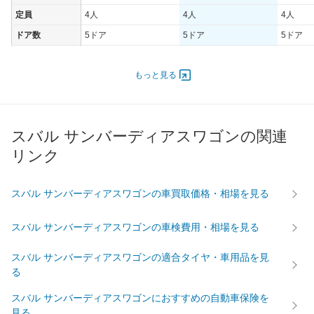
定員
4人
4人
4人
ドア数
5ドア
5ドア
5ドア
オートスライド
-
-
-
ドア
もっと見る
エンジン
最高出力
43.00 [58]/ 6,000
43.00 [58]/ 6,000
35.00 [4
最高トルク
74 [7.5]/ 4,000
74 [7.5]/ 4,000
58 [5.9]/
スバル サンバーディアスワゴンの関連
過給機
-
-
-
リンク
タイヤ
前輪サイズ
165/70R13 79S
165/70R13 79S
165/70R
スバル サンバーディアスワゴンの車買取価格・相場を見る
後輪サイズ
165/70R13 79S
165/70R13 79S
165/70R
燃費
スバル サンバーディアスワゴンの車検費用・相場を見る
WLTC
-
-
-
スバル サンバーディアスワゴンの適合タイヤ・車用品を見
WLTC/市街地
-
-
-
る
WLTC/郊外
-
-
-
スバル サンバーディアスワゴンにおすすめの自動車保険を
WLTC/高速道路
-
-
-
見る