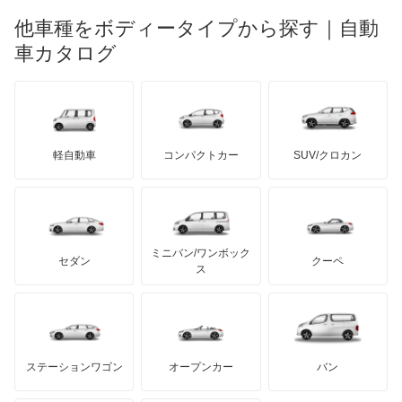
マーキュリー
BYD
ロータス
ランチア
他車種をボディータイプから探す｜自動
日産ディーゼル
もっと見る
フォレスター ハイブリッド
マイバッハ
キア
リンカーン
プロトン
車カタログ
ローバー
ランボルギーニ
日野自動車
プレオ
ブラバス
サンヨン
デロリアン
TD
ロールスロイス
デトマソ
三菱ふそう
プレオ プラス
ミニ
ADモータース
サリーン
ドンカーブート
ジネッタ
アバルト
軽自動車
コンパクトカー
SUV/クロカン
UDトラックス
プレオネスタ
アルテガ
プリムス
バーキン
もっと見る
ケータハム
イノチェンティ
レクサス
プレオバン
テスラ
セアト
もっと見る
カーボディーズ
もっと見る
アキュラ
ルクラ
ミニバン/ワンボック
ジープ
KTM
セダン
クーペ
モーガン
ス
レオーネ
もっと見る
ダッジ
アルテガ
バンデンプラス
レオーネバン
GMC
マクラーレン
もっと見る
ステーションワゴン
オープンカー
バン
レガシィ
ハマー
オースチン