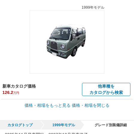
1999年モデル
新車カタログ価格
他車種を
126.2
カタログから検索
万円
車買取価格 *
価格・相場をもっと見る
価格・相場を閉じる
車買取相場
0.6
～
64.4
万円
万円
シミュレーション
2002年式/20万km
～
1999年式/5千km
カタログトップ
1999年モデル
グレード別装備詳細
全国平均の車検価格 *
楽天Car車検で