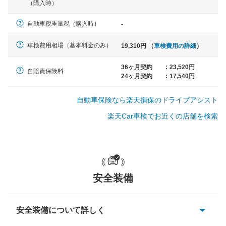
（購入時）
軽自動車
自動車税重量税（購入時）
-
N-BOX、ワゴンR、タント、アル
ト など
車検費用相場（基本料金のみ）
19,310円 （
車検費用の詳細
）
36ヶ月契約
:
23,520円
自賠責保険料
24ヶ月契約
:
17,540円
中型車
ノア、セレナ、プリウス、カロー
自動車保険なら楽天損保のドライブアシスト
ラ、ステップワゴン など
楽天Car車検でお近くの店舗を検索
大型車
クラウン、アルファード、フォレ
安全装備
スター、ハイエースワゴン、デリ
カD:5 など
安全装備について詳しく