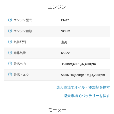
エンジン
エンジン型式
EN07
エンジン種類
SOHC
気筒配列
直列
総排気量
658cc
最高出力
35.0kW[48PS]/6,400rpm
最高トルク
58.0N･m[5.9kgf・m]/3,200rpm
楽天市場でオイル・添加剤を探す
楽天市場でバッテリーを探す
モーター