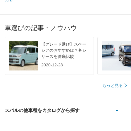
JC08
-
-
-
1015
17.2km/L
15.8km/L
15.6km/
60km定地
-
-
-
車選びの記事・ノウハウ
装備詳細を見る
装備詳細を見る
装備
装備オプション
【グレード選び】スペー
シアのおすすめは？各シ
リーズを徹底比較
2020-12-28
もっと見る
スバルの他車種をカタログから探す
BRZ