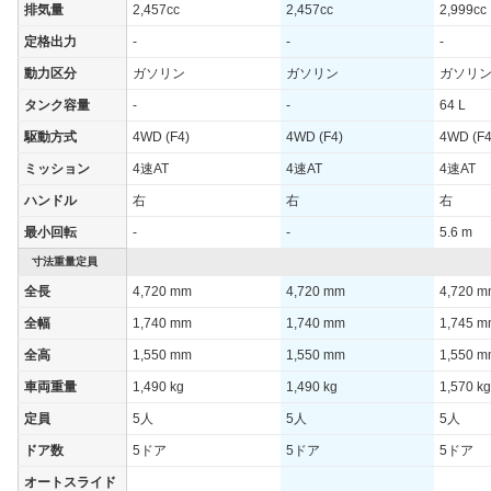
排気量
2,457cc
2,457cc
2,999cc
定格出力
-
-
-
動力区分
ガソリン
ガソリン
ガソリ
タンク容量
-
-
64 L
駆動方式
4WD (F4)
4WD (F4)
4WD (F4
ミッション
4速AT
4速AT
4速AT
ハンドル
右
右
右
最小回転
-
-
5.6 m
寸法重量定員
全長
4,720 mm
4,720 mm
4,720 
全幅
1,740 mm
1,740 mm
1,745 
全高
1,550 mm
1,550 mm
1,550 
車両重量
1,490 kg
1,490 kg
1,570 kg
定員
5人
5人
5人
ドア数
5ドア
5ドア
5ドア
オートスライド