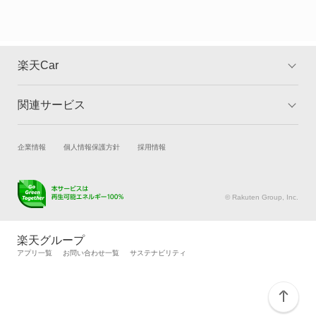
ヴィヴィオ
ヴィヴィオバン
楽天Car
もっと見る
関連サービス
TOP
よくある質問
キャンペーン一覧
試乗・商談
新車購入
企業情報
個人情報保護方針
採用情報
楽天Car車買取
車検予約
キズ修理予約
洗車・コーティング予約
© Rakuten Group, Inc.
メンテナンス管理
タイヤ・パーツ購入
タイヤ交換サービス
楽天Car マガジン
楽天グループ
自動車カタログ
自動車保険
アプリ一覧
お問い合わせ一覧
サステナビリティ
楽天マイカー割