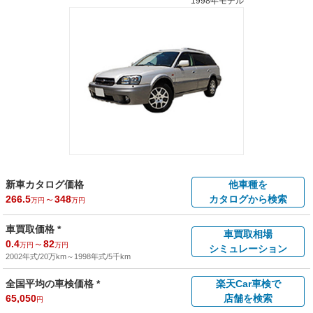
1998年モデル
新車カタログ価格
他車種を
266.5
～
348
カタログから検索
万円
万円
車買取価格 *
車買取相場
0.4
～
82
万円
万円
シミュレーション
2002年式/20万km
～
1998年式/5千km
全国平均の車検価格 *
楽天Car車検で
65,050
店舗を検索
円