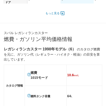
-
-
-
ドア
エンジン
もっと見る
最高出力
- [-]/ -
- [-]/ -
162.00 [
最高トルク
- [-]/ -
- [-]/ -
289 [29.
過給機
-
-
-
スバル レガシィランカスター
タイヤ
燃費・ガソリン平均価格情報
前輪サイズ
215/60R16
215/60R16
215/60
後輪サイズ
215/60R16
215/60R16
215/60
レガシィランカスター 1998年モデル（6）
のカタログ燃費
を元に、ガソリン代（レギュラー・ハイオク・軽油）の目安を算
燃費
出しています。
WLTC
-
-
-
WLTC/市街地
-
-
-
燃費
10.6
WLTC/郊外
-
-
-
km/L
1015モード
WLTC/高速道路
-
-
-
カタログ情報
JC08
-
-
-
1015
-
-
10.6km/
64
燃料タンク容量
L
60km定地
-
-
-