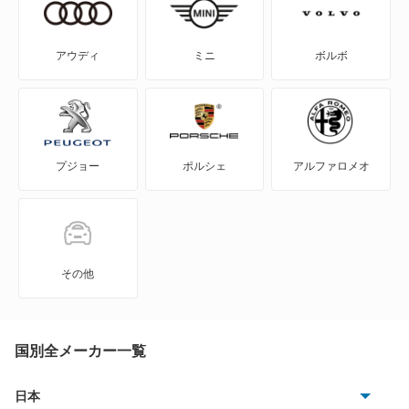
サンバーディアスワゴン
アウディ
ミニ
ボルボ
サンバートライ
サンバートラック
プジョー
ポルシェ
アルファロメオ
サンバーバン
シフォン
シフォン トライ
その他
ジャスティ
ステラ
国別全メーカー一覧
ステラ カスタム
日本