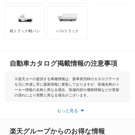
ハマー
オースチン
レガシィ
インフィニティ
モーリス
レガシィB4
軽トラック/軽バン
バス/トラック
トライアンフ
もっと見る
レガシィアウトバック
MG
レガシィツーリングワゴン
自動車カタログ掲載情報の注意事項
ミニ
レックス
モーク
※楽天カーの提供する車種情報は、新車発売時のカタログデータ
を元に作成し常に最新情報に更新しておりますが、装備名称がメ
レックスコンビ
ーカー情報の名称と異なる場合、装備内容や価格情報などが更新
もっと見る
の遅れにより実際と異なる場合がございます。
レックスバン
※最新情報につきましては、各メーカーの情報をご確認くださ
い。
もっと見る
※また安全装備につきましては同名称の装備であっても動作範囲
レヴォーグ
や性能に違いがございますので、詳細情報は各メーカーの情報を
ご確認ください。
レヴォーグ レイバック
楽天グループからのお得な情報