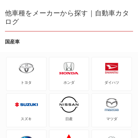
R1
他車種をメーカーから探す｜自動車カタ
デックス
ログ
R2
トラヴィック
WRX S4
国産車
レガシィアウトバック
WRX STI
レガシィツーリングワゴン
アルシオーネ
レヴォーグ
トヨタ
ホンダ
ダイハツ
アルシオーネSVX
もっと見る
インプレッサ
インプレッサ ハイブリッド
スズキ
日産
マツダ
インプレッサG4