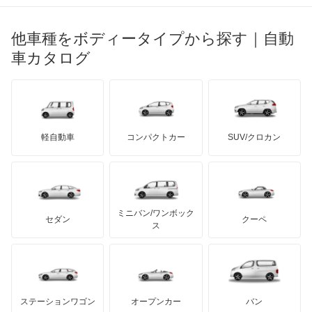
ブガッティ
光岡自動車
ビッグホーンワゴン
メルセデス・ベンツ
デーウ
もっと見る
マーキュリー
BYD
ロータス
ランチア
他車種をボディータイプから探す｜自動
日産ディーゼル
もっと見る
フォレスター
マイバッハ
キア
リンカーン
プロトン
車カタログ
ローバー
ランボルギーニ
日野自動車
フォレスター ハイブリッド
ブラバス
サンヨン
デロリアン
TD
ロールスロイス
デトマソ
三菱ふそう
プレオ
ミニ
ADモータース
サリーン
ドンカーブート
ジネッタ
アバルト
軽自動車
コンパクトカー
SUV/クロカン
UDトラックス
プレオ プラス
アルテガ
プリムス
バーキン
もっと見る
ケータハム
イノチェンティ
レクサス
プレオネスタ
テスラ
セアト
もっと見る
カーボディーズ
もっと見る
アキュラ
プレオバン
ミニバン/ワンボック
ジープ
KTM
セダン
クーペ
モーガン
ス
ルクラ
もっと見る
ダッジ
アルテガ
バンデンプラス
レオーネ
GMC
マクラーレン
もっと見る
ステーションワゴン
オープンカー
バン
レオーネバン