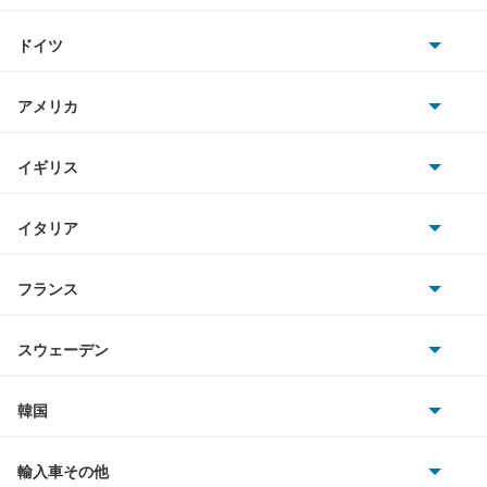
トヨタ
スバルXV
ドイツ
日産
スバルXVハイブリッド
AMG
アメリカ
ホンダ
ソルテラ
BMW
キャデラック
イギリス
三菱
ディアスワゴン
BMWアルピナ
クライスラー
TVR
イタリア
マツダ
デックス
スマート
サターン
アストンマーティン
アルファロメオ
フランス
いすゞ
トラヴィック
アウディ
シボレー
ジャガー
アウトビアンキ
シトロエン
スバル
トレイルシーカー
スウェーデン
オペル
ビュイック
ダイムラー
フィアット
プジョー
スズキ
サーブ
トレジア
フォルクスワーゲン
韓国
フォード
ベントレー
フェラーリ
ルノー
ダイハツ
ボルボ
ドミンゴ
ポルシェ
ヒョンデ
ポンティアック
輸入車その他
ランドローバー
マセラティ