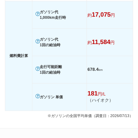
装備詳細を見る
装備詳細を見る
装備
装備オプション
ガソリン代
17,075
約
円
1,000km走行時
ガソリン代
11,584
約
円
1回の給油時
燃料費計算
走行可能距離
678.4
km
1回の給油時
181
円/L
ガソリン 単価
（ハイオク）
※ガソリンの全国平均単価（調査日：2026/07/13）