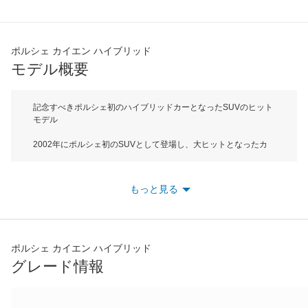
ポルシェ カイエン ハイブリッド
モデル概要
記念すべきポルシェ初のハイブリッドカーとなったSUVのヒット
モデル
2002年にポルシェ初のSUVとして登場し、大ヒットとなったカ
イエンのハイブリッドカーモデルとして、2011年に販売開始した
カイエンSハイブリッド。ボディサイズは全長4845mm、全高
1710mmでEセグメントに属する。先代モデルより全長を48mm
もっと見る
拡大しているものの、ボディ素材の見直しなどにより100kg以上
の軽量化を実現している。パワートレインはスーパーチャージャ
ーを装着した3LV6エンジンに電気モーターを組み合わせたパラレ
ル方式のハイブリッドシステムを搭載。最高出力はエンジンが
333馬力、モーターが47馬力を生み出し、合計で380馬力を発
ポルシェ カイエン ハイブリッド
生。車両重量はカイエンターボSと同じ2270kgだが、0-100km加
グレード情報
速はわずか6.5秒というパフォーマンスを発揮。ミッションは８
速ティプトロニックで電気システムとクラッチが一体化され、ク
ラッチがエンジンとミッションの連結および切断をアクティブに
制御することで、JC08モード燃費は14.0km/Lを実現。駆動方式