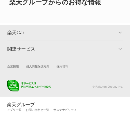
楽天グループからのお得な情報
楽天Car
関連サービス
TOP
よくある質問
キャンペーン一覧
試乗・商談
新車購入
企業情報
個人情報保護方針
採用情報
楽天Car車買取
車検予約
キズ修理予約
洗車・コーティング予約
© Rakuten Group, Inc.
メンテナンス管理
タイヤ・パーツ購入
タイヤ交換サービス
楽天Car マガジン
楽天グループ
自動車カタログ
自動車保険
アプリ一覧
お問い合わせ一覧
サステナビリティ
楽天マイカー割