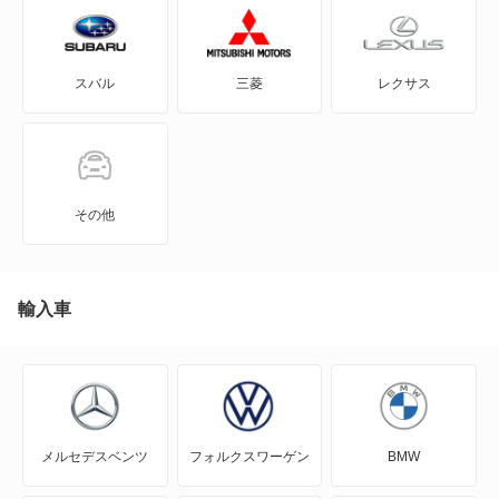
918 スパイダー
スバル
三菱
レクサス
924
928
944
その他
968
カイエン
輸入車
カイエン エレクトリック
カレラ GT
メルセデスベンツ
フォルクスワーゲン
BMW
ケイマン