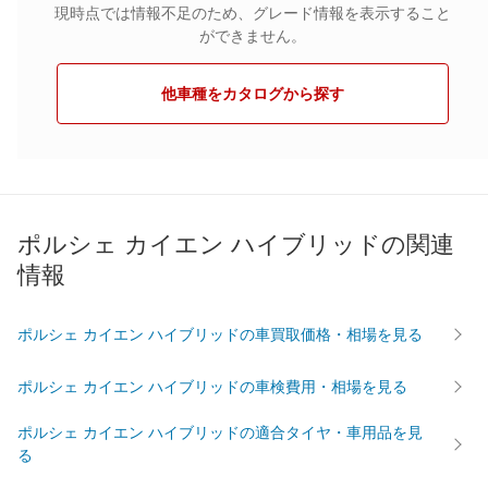
現時点では情報不足のため、グレード情報を表示すること
はセンターロッキング式のフルタイム4WDを採用し、ポルシェト
ラクションマネージメントシステムPTMにより、４輪全てにトル
ができません。
クを効果的に配分し、高い走行性能を実現している。グレードは
カイエンSハイブリッドの１グレードで新車価格は1113万円か
他車種をカタログから探す
ら。
ポルシェ カイエン ハイブリッドの関連
情報
ポルシェ カイエン ハイブリッドの車買取価格・相場を見る
ポルシェ カイエン ハイブリッドの車検費用・相場を見る
ポルシェ カイエン ハイブリッドの適合タイヤ・車用品を見
る