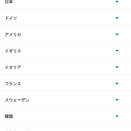
日本
もっと見る
トヨタ
ドイツ
日産
AMG
アメリカ
ホンダ
BMW
キャデラック
イギリス
三菱
BMWアルピナ
クライスラー
TVR
イタリア
マツダ
スマート
サターン
アストンマーティン
アルファロメオ
フランス
いすゞ
アウディ
シボレー
ジャガー
アウトビアンキ
シトロエン
スバル
スウェーデン
オペル
ビュイック
ダイムラー
フィアット
プジョー
スズキ
サーブ
フォルクスワーゲン
韓国
フォード
ベントレー
フェラーリ
ルノー
ダイハツ
ボルボ
ポルシェ
ヒョンデ
ポンティアック