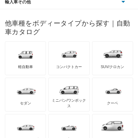
輸入車その他
ランドローバー
マセラティ
ブガッティ
光岡自動車
メルセデス・ベンツ
デーウ
もっと見る
マーキュリー
BYD
ロータス
ランチア
他車種をボディータイプから探す｜自動
日産ディーゼル
もっと見る
マイバッハ
キア
リンカーン
プロトン
車カタログ
ローバー
ランボルギーニ
日野自動車
ブラバス
サンヨン
デロリアン
TD
ロールスロイス
デトマソ
三菱ふそう
ミニ
ADモータース
サリーン
ドンカーブート
ジネッタ
アバルト
軽自動車
コンパクトカー
SUV/クロカン
UDトラックス
アルテガ
プリムス
バーキン
もっと見る
ケータハム
イノチェンティ
レクサス
テスラ
セアト
もっと見る
カーボディーズ
もっと見る
アキュラ
ミニバン/ワンボック
ジープ
KTM
セダン
クーペ
モーガン
ス
もっと見る
ダッジ
アルテガ
バンデンプラス
GMC
マクラーレン
もっと見る