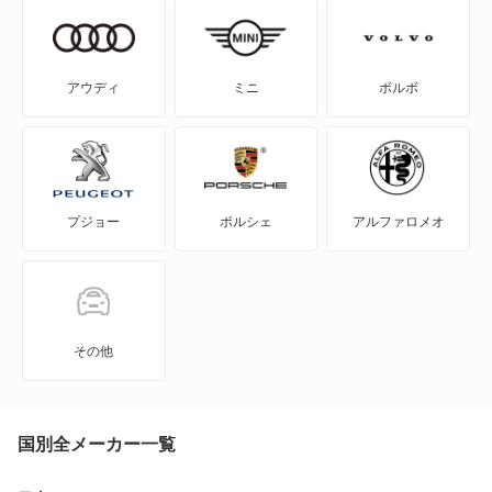
タイカン
タイカン クロスツーリスモ
アウディ
ミニ
ボルボ
テックアート
パナメーラ
プジョー
ポルシェ
アルファロメオ
パナメーラ スポーツツーリスモ
パナメーラ ハイブリッド
ボクスター
その他
マカン
マカン エレクトリック
国別全メーカー一覧