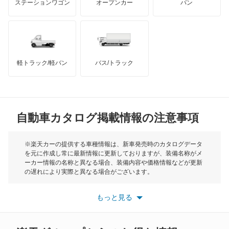
ステーションワゴン
オープンカー
バン
ハマー
オースチン
インフィニティ
モーリス
軽トラック/軽バン
バス/トラック
トライアンフ
もっと見る
MG
自動車カタログ掲載情報の注意事項
ミニ
モーク
※楽天カーの提供する車種情報は、新車発売時のカタログデータ
を元に作成し常に最新情報に更新しておりますが、装備名称がメ
ーカー情報の名称と異なる場合、装備内容や価格情報などが更新
もっと見る
の遅れにより実際と異なる場合がございます。
※最新情報につきましては、各メーカーの情報をご確認くださ
い。
もっと見る
※また安全装備につきましては同名称の装備であっても動作範囲
や性能に違いがございますので、詳細情報は各メーカーの情報を
ご確認ください。