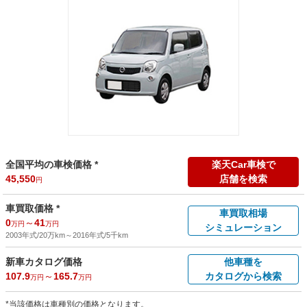
全国平均の車検価格 *
楽天Car車検で
45,550
店舗を検索
円
車買取価格 *
車買取相場
0
～
41
万円
万円
シミュレーション
2003年式/20万km
～
2016年式/5千km
新車カタログ価格
他車種を
107.9
～
165.7
カタログから検索
万円
万円
*当該価格は車種別の価格となります。