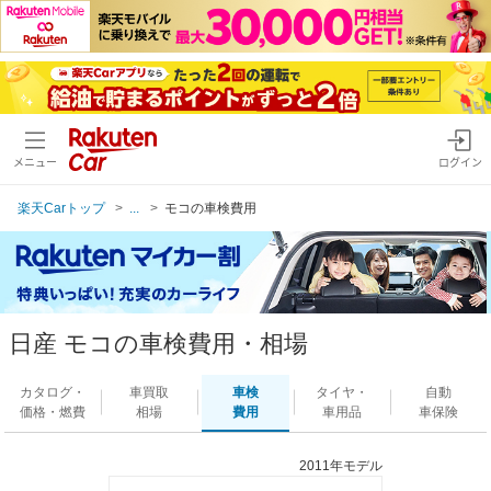
メニュー
ログイン
楽天Carトップ
...
モコの車検費用
日産 モコの車検費用・相場
カタログ・
車買取
車検
タイヤ・
自動
価格・燃費
相場
費用
車用品
車保険
2011年モデル