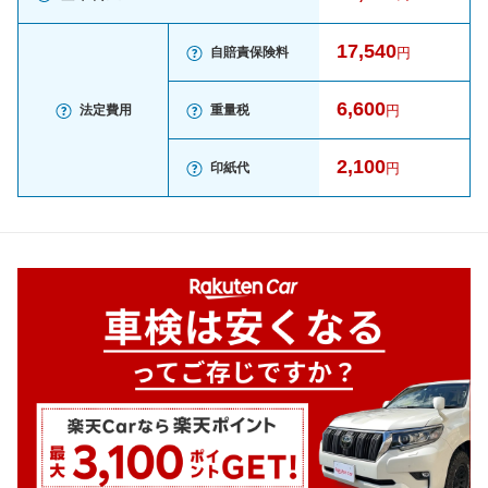
17,540
自賠責保険料
円
6,600
法定費用
重量税
円
2,100
印紙代
円