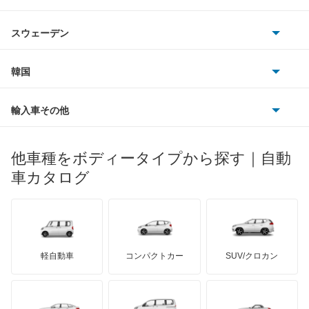
アウディ
シボレー
ジャガー
オートビークル車検センター 久里浜店
アウトビアンキ
シトロエン
スバル
インフィニティQ45
スウェーデン
オペル
ビュイック
神奈川県横須賀市舟倉１丁目１４−９
ダイムラー
フィアット
プジョー
店舗のロコミ一覧を見る
スズキ
サーブ
ウイングロード
フォルクスワーゲン
韓国
フォード
ベントレー
フェラーリ
投稿者さん
2022年12月15日 14:41
ルノー
ダイハツ
ボルボ
エキスパート
ポルシェ
ヒョンデ
5
ポンティアック
輸入車その他
ランドローバー
マセラティ
ブガッティ
スタッフの対応 :
5
説明の分かりやすさ :
5
価格 :
5
光岡自動車
エクストレイル
メルセデス・ベンツ
デーウ
もっと見る
対応スピード :
5
マーキュリー
BYD
ロータス
ランチア
他車種をボディータイプから探す｜自動
日産ディーゼル
もっと見る
エクストレイル ハイブリッド
ディーラー以外の車検ははじめてでしたが、とても
マイバッハ
キア
リンカーン
プロトン
車カタログ
ローバー
お安く、わかりやすく、丁寧な対応でした。ありが
ランボルギーニ
日野自動車
エスカルゴ
とうございます！
ブラバス
サンヨン
デロリアン
TD
ロールスロイス
デトマソ
三菱ふそう
エルグランド
ミニ
ADモータース
サリーン
ドンカーブート
車検を実施した車両：日産 モコ
ジネッタ
アバルト
軽自動車
コンパクトカー
SUV/クロカン
UDトラックス
オッティ
アルテガ
コスモの車検 中野山
プリムス
バーキン
もっと見る
ケータハム
イノチェンティ
新潟県新潟市東区若葉町1-120-11
レクサス
オースター
テスラ
セアト
もっと見る