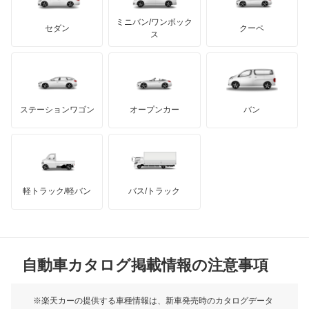
カーボディーズ
店舗のロコミ一覧を見る
もっと見る
アキュラ
オーラ
ミニバン/ワンボック
ジープ
KTM
セダン
クーペ
投稿者さん
2022年12月15日 18:54
モーガン
ス
3.5
キャラバンコーチ
もっと見る
ダッジ
アルテガ
バンデンプラス
スタッフの対応 :
3
説明の分かりやすさ :
4
価格 :
4
対応スピード :
3
キャラバンバン
GMC
マクラーレン
もっと見る
車で行きやすい場所にある 冬タイヤ交換を無料でや
ステーションワゴン
オープンカー
バン
キャラバンマイクロバス
ってくれる
ハマー
オースチン
キャラバンワゴン
インフィニティ
モーリス
車検を実施した車両：日産 モコ
キューブ
軽トラック/軽バン
バス/トラック
グッドスピード車検大府SS店
トライアンフ
もっと見る
キューブキュービック
愛知県大府市明成町3丁目71番地
MG
店舗のロコミ一覧を見る
クリッパーEV
自動車カタログ掲載情報の注意事項
ミニ
投稿者さん
2022年12月2日 17:20
5
クリッパートラック
モーク
※楽天カーの提供する車種情報は、新車発売時のカタログデータ
スタッフの対応 :
5
説明の分かりやすさ :
5
価格 :
5