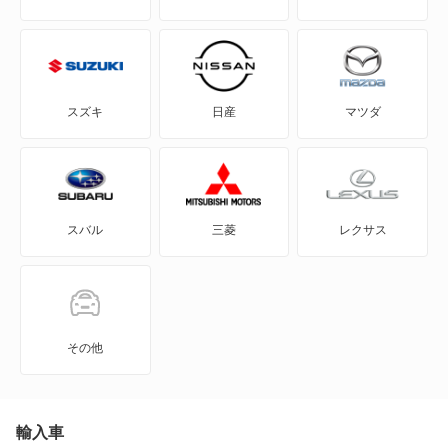
店舗のロコミ一覧を見る
BE-1
qyggd
2022年12月12日 19:07
4.8
e-NV200バン
スタッフの対応 :
5
説明の分かりやすさ :
5
価格 :
5
スズキ
日産
マツダ
対応スピード :
4
e-NV200ワゴン
立会検査の時の説明が分かりやすく、とてもよかっ
GT-R
たです。
スバル
三菱
レクサス
KICKS
車検を実施した車両：日産 モコ
KIX
Ｄｒ．Ｄｒｉｖｅセルフ瀬田店
滋賀県大津市萱野浦２２－６５
NT100クリッパー
その他
店舗のロコミ一覧を見る
NT450アトラス
pupu5867
2022年12月13日 18:01
4
NT450アトラス ダンプ
輸入車