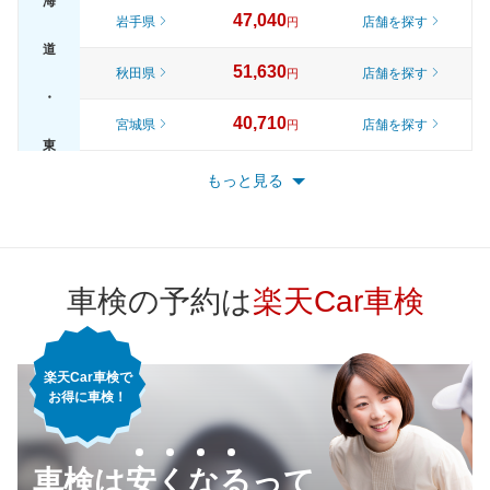
海
47,040
岩手県
店舗を探す
円
道
51,630
秋田県
店舗を探す
円
・
40,710
宮城県
店舗を探す
円
東
45,870
山形県
店舗を探す
円
もっと見る
北
51,450
福島県
店舗を探す
円
51,990
東京都
店舗を探す
円
車検の予約は
楽天Car車検
46,500
神奈川県
店舗を探す
円
楽天Car車検で
44,020
千葉県
店舗を探す
円
お得に車検！
47,070
埼玉県
店舗を探す
関
円
車検は安くなるって
48,390
東
茨城県
店舗を探す
円