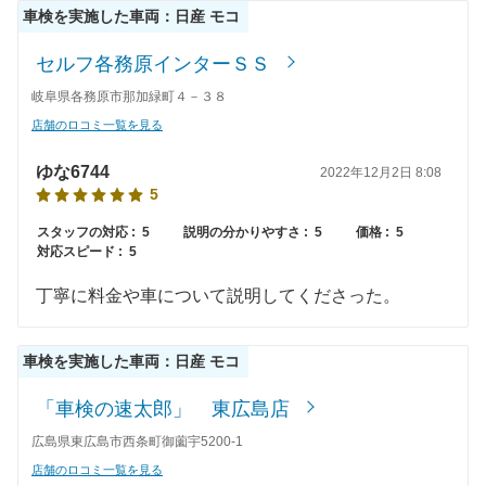
40,970
佐賀県
店舗を探す
車検を実施した車両：日産 モコ
円
九
セルフ各務原インターＳＳ
45,510
長崎県
店舗を探す
円
州
岐阜県各務原市那加緑町４－３８
44,920
熊本県
店舗を探す
円
店舗のロコミ一覧を見る
・
42,720
大分県
店舗を探す
円
ゆな6744
2022年12月2日 8:08
沖
5
46,880
宮崎県
店舗を探す
円
スタッフの対応 :
5
説明の分かりやすさ :
5
価格 :
5
縄
対応スピード :
5
44,050
鹿児島県
店舗を探す
円
丁寧に料金や車について説明してくださった。
46,250
沖縄県
店舗を探す
円
車検を実施した車両：日産 モコ
「車検の速太郎」 東広島店
広島県東広島市西条町御薗宇5200-1
店舗のロコミ一覧を見る