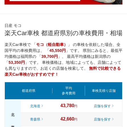
日産 モコ
楽天Car車検 都道府県別の車検費用・相場
楽天Car車検で 「
モコ（軽自動車）
」 の車検を依頼した場合、全
国平均の車検費用は、 「
45,550円
」です。 県別にみると、最低平
均価格は
福岡県
の 「
39,700円
」、 最高平均価格は
新潟県
の
「
53,350円
」です。 車検価格は、地域によっても、店舗によって
も異なりますので、お近くの店舗を検索して、
無料で比較できる
楽天Car車検がおすすめです！
平均
都道府県
車検見積り店舗
参考費用
43,780
北海道
店舗を探す
円
北
42,660
青森県
店舗を探す
円