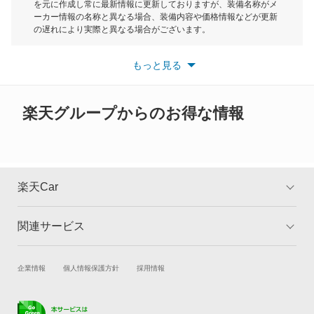
を元に作成し常に最新情報に更新しておりますが、装備名称がメ
クリッパーバン
対応スピード :
5
ーカー情報の名称と異なる場合、装備内容や価格情報などが更新
もっと見る
の遅れにより実際と異なる場合がございます。
迅速、丁寧な対応でした！次回もこちらで車検おね
クリッパーリオ
※最新情報につきましては、各メーカーの情報をご確認くださ
がいすることにしました！
い。
もっと見る
※また安全装備につきましては同名称の装備であっても動作範囲
クルー
や性能に違いがございますので、詳細情報は各メーカーの情報を
ご確認ください。
車検を実施した車両：日産 モコ
グロリア
楽天グループからのお得な情報
オートバックス館林諏訪町店
グロリアセダン
群馬県館林市 諏訪町1155-1
店舗のロコミ一覧を見る
グロリアバン
楽天Car
投稿者さん
2022年12月16日 20:36
グロリアワゴン
4.8
関連サービス
TOP
よくある質問
スタッフの対応 :
5
説明の分かりやすさ :
5
価格 :
4
サクラ
対応スピード :
5
キャンペーン一覧
試乗・商談
新車購入
企業情報
個人情報保護方針
採用情報
交換部品が多かったけど、リーズナブルな価格でし
サニー
楽天Car車買取
車検予約
た。
サニーカリフォルニア
キズ修理予約
洗車・コーティング予約