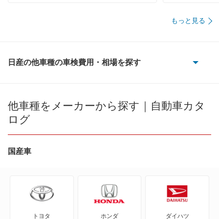
Ｄｒ．Ｄｒｉｖｅセルフ川西ＳＳ
もっと見る
兵庫県川西市見野３－２０－３２
店舗のロコミ一覧を見る
日産の他車種の車検費用・相場を探す
投稿者さん
2022年12月12日 15:58
5
180SX
スタッフの対応 :
5
説明の分かりやすさ :
5
価格 :
5
AD
対応スピード :
5
他車種をメーカーから探す｜自動車カタ
ログ
お店の方の対応が丁寧で良かったです。予定時刻よ
AD エキスパート
り早く完了の電話もいただけてとても助かりまし
た。また次もお願いしたいです。
AD-MAXバン
国産車
AD-MAXワゴン
車検を実施した車両：日産 モコ
ADバン
アップル車検センター高岡
富山県高岡市能町966-6
トヨタ
ホンダ
ダイハツ
ADワゴン