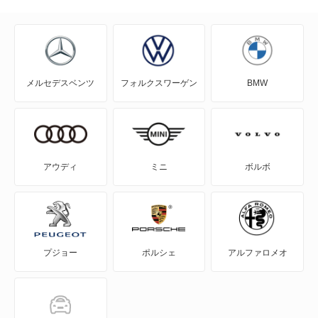
スタッフの対応 :
4
説明の分かりやすさ :
4
価格 :
4
対応スピード :
4
NV100クリッパー
とても対応がよかったので、安心してみてもらうこ
NV100クリッパーリオ
とができました。
メルセデスベンツ
フォルクスワーゲン
BMW
NV150 AD
車検を実施した車両：日産 モコ
NV200バネット
オートバックス 日立金沢店
NV200バネットバン
茨城県日立市金沢町3-20-1
アウディ
ミニ
ボルボ
店舗のロコミ一覧を見る
NV350キャラバン
投稿者さん
2022年12月2日 12:46
4.5
NV350キャラバン マイクロバス
スタッフの対応 :
5
説明の分かりやすさ :
5
価格 :
5
プジョー
ポルシェ
アルファロメオ
NV350キャラバン ワゴン
対応スピード :
3
いくつかのコースを提示してもらえます。 受付では
NXクーペ
楽天車検と対応された方が分かっていたのですが、