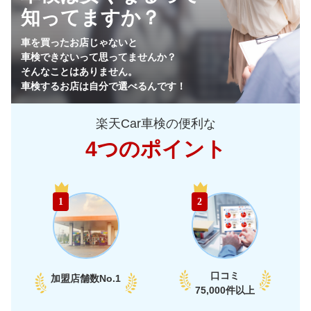
知ってますか？
45,670
栃木県
店舗を探す
円
車を買ったお店じゃないと
車検できないって思ってませんか？
44,890
群馬県
店舗を探す
円
そんなことはありません。
車検するお店は自分で選べるんです！
45,880
山梨県
店舗を探す
円
楽天Car車検の便利な
49,630
長野県
店舗を探す
円
4つのポイント
53,350
新潟県
店舗を探す
円
中
40,710
富山県
店舗を探す
円
1
2
部
41,840
石川県
店舗を探す
円
47,490
福井県
店舗を探す
円
口コミ
加盟店舗数
No.1
47,100
75,000件以上
愛知県
店舗を探す
円