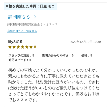
車検を実施した車両：日産 モコ
43,070
広島県
店舗を探す
円
中
静岡南ＳＳ
43,330
鳥取県
店舗を探す
円
静岡県静岡市駿河区曲金５－１７－７
国
店舗のロコミ一覧を見る
47,660
島根県
店舗を探す
円
lily3419
2022年12月10日 10:39
44,460
山口県
店舗を探す
円
5
44,320
スタッフの対応 :
5
説明の分かりやすさ :
5
価格 :
5
愛媛県
店舗を探す
円
対応スピード :
5
42,970
香川県
店舗を探す
四
円
初めての車検でよく分かっていなかったのですが、
素人にもわかるように丁寧に教えていただきとても
45,980
国
高知県
店舗を探す
円
助かりました。絶対受けたほうがいいもの、できれ
ば受けたほうがいいものなど優先順位をつけてくだ
48,140
徳島県
店舗を探す
円
さってとてもわかりやすかったです。値段もお手頃
でおススメです。
39,700
福岡県
店舗を探す
円