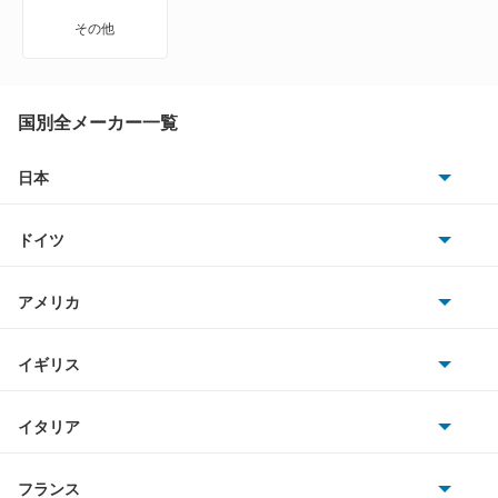
全体の認知度が低めなので、ちゃんと楽天車検であ
VWサンタナ
その他
ることを言うといいと思います。
アトラス
車検を実施した車両：日産 モコ
アトラス ハイブリッド
国別全メーカー一覧
Ｄｒ．Ｄｒｉｖｅセルフ浜松南陽ＳＳ
アトラスダンプ
日本
静岡県浜松市南区頭陀寺町９６－１
店舗のロコミ一覧を見る
トヨタ
アトラスバン
ドイツ
投稿者さん
2022年12月2日 15:51
日産
アトラスロコ
5
AMG
アメリカ
スタッフの対応 :
5
説明の分かりやすさ :
5
価格 :
5
ホンダ
アベニール
BMW
対応スピード :
5
キャデラック
イギリス
三菱
スタッフの方もわかりやすく丁寧な、説明をしてい
アベニールカーゴ
BMWアルピナ
クライスラー
TVR
ただきました。 ありがとうございました。
イタリア
マツダ
アベニールサリュー
スマート
サターン
アストンマーティン
アルファロメオ
車検を実施した車両：日産 モコ
フランス
いすゞ
アリア