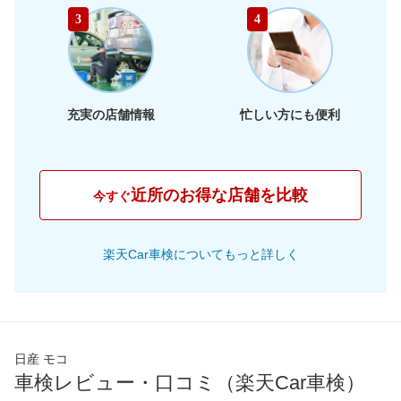
46,480
静岡県
店舗を探す
東
円
3
4
46,680
海
岐阜県
店舗を探す
円
43,950
三重県
店舗を探す
円
充実の店舗情報
忙しい方にも便利
42,000
大阪府
店舗を探す
円
44,120
兵庫県
店舗を探す
円
近所のお得な店舗を比較
今すぐ
42,170
京都府
店舗を探す
近
円
楽天Car車検についてもっと詳しく
42,310
畿
滋賀県
店舗を探す
円
45,790
奈良県
店舗を探す
円
47,600
和歌山県
店舗を探す
円
日産 モコ
車検レビュー・口コミ（楽天Car車検）
42,320
岡山県
店舗を探す
円