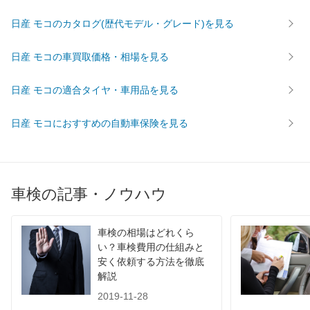
日産 モコのカタログ(歴代モデル・グレード)を見る
対応が早く、しかも安くて大変良かったてす。
日産 モコの車買取価格・相場を見る
車検を実施した車両：日産 モコ
日産 モコの適合タイヤ・車用品を見る
Ｄｒ．Ｄｒｉｖｅセルフ箕面新都心店
大阪府箕面市坊島４丁目５－１８
日産 モコにおすすめの自動車保険を見る
店舗のロコミ一覧を見る
投稿者さん
2022年12月11日 21:58
4
車検の記事・ノウハウ
スタッフの対応 :
5
説明の分かりやすさ :
5
価格 :
3
対応スピード :
3
車検の相場はどれくら
車検はこんなもんかなという金額でした。内容も法
い？車検費用の仕組みと
安く依頼する方法を徹底
定点検なので特に差はないと思います
解説
2019-11-28
車検を実施した車両：日産 モコ