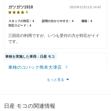
ガツガツ1918
2022年12月11日 14:42
4
スタッフの対応 :
4
説明の分かりやすさ :
4
価格 :
4
対応スピード :
4
三回目の利用ですが、いつも受付の方が対応がイイ
です。
車検を実施した車両：日産 モコ
車検のコバック熊本大津店
熊本県菊池郡大津町室252-4
もっと見る
店舗のロコミ一覧を見る
けーこ1009
2022年12月11日 15:04
4.3
日産 モコの関連情報
スタッフの対応 :
4
説明の分かりやすさ :
4
価格 :
5
対応スピード :
4