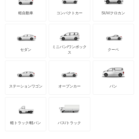
イクシオン
ミニ
ADモータース
サリーン
ドンカーブート
ジネッタ
アバルト
軽自動車
コンパクトカー
SUV/クロカン
UDトラックス
エチュード
アルテガ
プリムス
バーキン
もっと見る
ケータハム
イノチェンティ
レクサス
カスタムキャブ
テスラ
セアト
もっと見る
カーボディーズ
もっと見る
アキュラ
カペラ
ミニバン/ワンボック
ジープ
KTM
セダン
クーペ
モーガン
ス
カペラC2
もっと見る
ダッジ
アルテガ
バンデンプラス
カペラCG
GMC
マクラーレン
もっと見る
ステーションワゴン
オープンカー
バン
カペラカーゴ
ハマー
オースチン
カペラワゴン
インフィニティ
モーリス
キャロル
軽トラック/軽バン
バス/トラック
トライアンフ
もっと見る
キャロル エコ