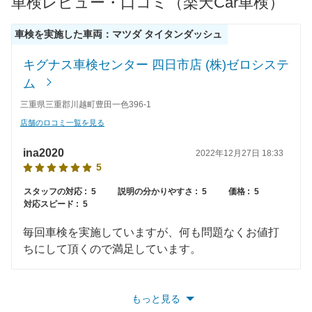
車検レビュー・口コミ（楽天Car車検）
61,390
岡山県
店舗を探す
円
車検を実施した車両：マツダ タイタンダッシュ
61,510
広島県
店舗を探す
円
中
キグナス車検センター 四日市店 (株)ゼロシステ
62,480
鳥取県
店舗を探す
円
ム
国
三重県三重郡川越町豊田一色396-1
68,020
島根県
店舗を探す
円
店舗のロコミ一覧を見る
64,030
山口県
店舗を探す
円
ina2020
2022年12月27日 18:33
5
63,120
愛媛県
店舗を探す
円
スタッフの対応 :
5
説明の分かりやすさ :
5
価格 :
5
対応スピード :
5
62,820
香川県
店舗を探す
四
円
毎回車検を実施していますが、何も問題なくお値打
65,410
国
高知県
店舗を探す
円
ちにして頂くので満足しています。
68,430
徳島県
店舗を探す
円
もっと見る
58,710
福岡県
店舗を探す
円