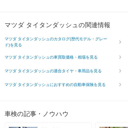
60,240
佐賀県
店舗を探す
円
九
65,080
マツダ タイタンダッシュの関連情報
長崎県
店舗を探す
円
州
63,800
熊本県
店舗を探す
円
マツダ タイタンダッシュのカタログ(歴代モデル・グレー
・
ド)を見る
62,350
大分県
店舗を探す
円
沖
マツダ タイタンダッシュの車買取価格・相場を見る
66,700
宮崎県
店舗を探す
円
縄
マツダ タイタンダッシュの適合タイヤ・車用品を見る
64,050
鹿児島県
店舗を探す
円
マツダ タイタンダッシュにおすすめの自動車保険を見る
65,350
沖縄県
店舗を探す
円
車検の記事・ノウハウ