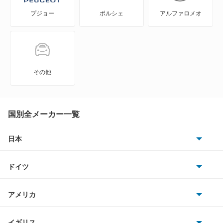
プジョー
ポルシェ
アルファロメオ
MPV
MS-6
MS-8
その他
MS-9
MX-30
国別全メーカー一覧
MX-30 EV
日本
トヨタ
MX-30 ロータリーEV
ドイツ
日産
MX-6
AMG
アメリカ
ホンダ
R360クーペ
BMW
キャデラック
イギリス