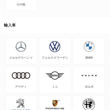
CX-80 PHEV
その他
J100トラック
J100バン
輸入車
J80トラック
J80バン
メルセデスベンツ
フォルクスワーゲン
BMW
MAZDA2
MAZDA3 セダン
MAZDA3 ファストバック
アウディ
ミニ
ボルボ
MAZDA6 セダン
MAZDA6 ワゴン