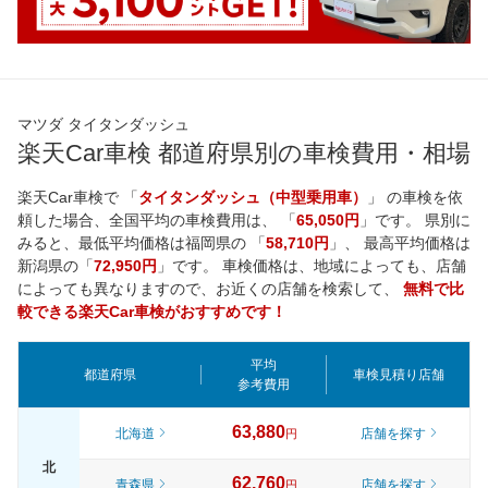
マツダ タイタンダッシュ
楽天Car車検 都道府県別の車検費用・相場
楽天Car車検で 「
タイタンダッシュ（中型乗用車）
」 の車検を依
頼した場合、全国平均の車検費用は、 「
65,050円
」です。 県別に
みると、最低平均価格は
福岡県
の 「
58,710円
」、 最高平均価格は
新潟県
の「
72,950円
」です。 車検価格は、地域によっても、店舗
によっても異なりますので、お近くの店舗を検索して、
無料で比
較できる楽天Car車検がおすすめです！
平均
都道府県
車検見積り店舗
参考費用
63,880
北海道
店舗を探す
円
北
62,760
青森県
店舗を探す
円