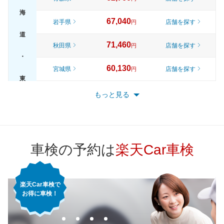
海
67,040
岩手県
店舗を探す
円
道
71,460
秋田県
店舗を探す
円
・
60,130
宮城県
店舗を探す
円
東
65,820
山形県
店舗を探す
円
もっと見る
北
70,920
福島県
店舗を探す
円
72,570
東京都
店舗を探す
円
車検の予約は
楽天Car車検
66,410
神奈川県
店舗を探す
円
楽天Car車検で
62,900
千葉県
店舗を探す
円
お得に車検！
67,640
埼玉県
店舗を探す
関
円