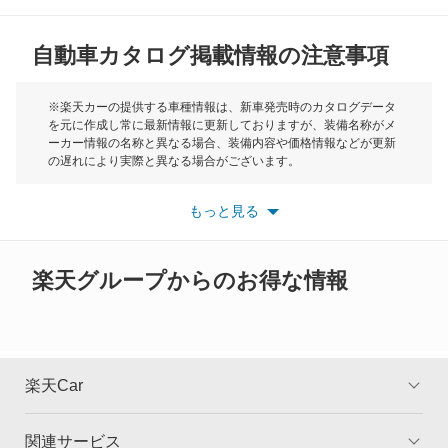
MG
クレフ
自動車カタログ掲載情報の注意事項
ミニ
クロノス
モーク
※楽天カーの提供する車種情報は、新車発売時のカタログデータ
を元に作成し常に最新情報に更新しておりますが、装備名称がメ
スクラムダンプ
ーカー情報の名称と異なる場合、装備内容や価格情報などが更新
もっと見る
の遅れにより実際と異なる場合がございます。
スクラムトラック
※最新情報につきましては、各メーカーの情報をご確認くださ
い。
もっと見る
※また安全装備につきましては同名称の装備であっても動作範囲
スクラムバン
や性能に違いがございますので、詳細情報は各メーカーの情報を
ご確認ください。
スクラムワゴン
楽天グループからのお得な情報
スピアーノ
スペクトロン
楽天Car
センティア
関連サービス
TOP
よくある質問