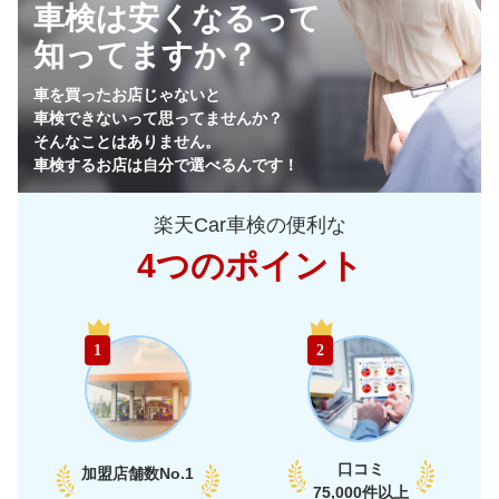
車検は安くなるって
68,330
東
茨城県
店舗を探す
円
知ってますか？
64,930
栃木県
店舗を探す
円
車を買ったお店じゃないと
車検できないって思ってませんか？
64,170
群馬県
店舗を探す
円
そんなことはありません。
車検するお店は自分で選べるんです！
65,750
山梨県
店舗を探す
円
楽天Car車検の便利な
69,520
長野県
店舗を探す
円
4つのポイント
72,950
新潟県
店舗を探す
円
中
58,990
富山県
店舗を探す
円
1
2
部
60,290
石川県
店舗を探す
円
65,950
福井県
店舗を探す
円
口コミ
加盟店舗数
No.1
66,330
75,000件以上
愛知県
店舗を探す
円