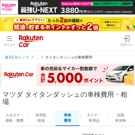
メニュー
ログイン
楽天Carトップ
...
タイタンダッシュの車検費用
マツダ タイタンダッシュの車検費用・相
場
カタログ・
車買取
車検
タイヤ・
自動
価格・燃費
相場
費用
車用品
車保険