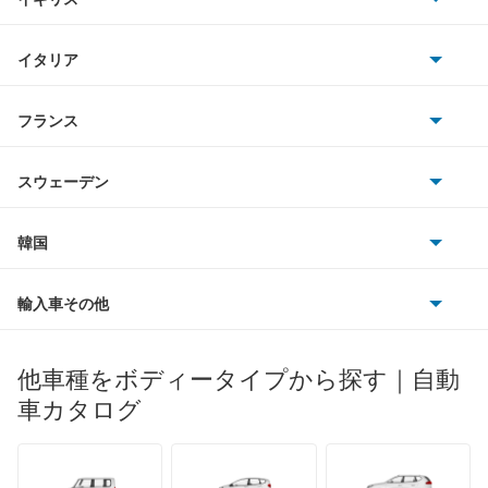
三菱
RX-7
BMWアルピナ
クライスラー
TVR
イタリア
マツダ
RX-8
スマート
サターン
アストンマーティン
アルファロメオ
フランス
いすゞ
アクセラ
アウディ
シボレー
ジャガー
アウトビアンキ
シトロエン
スバル
アクセラ ハイブリッド
スウェーデン
オペル
ビュイック
ダイムラー
フィアット
プジョー
スズキ
サーブ
アクセラスポーツ
フォルクスワーゲン
韓国
フォード
ベントレー
フェラーリ
ルノー
ダイハツ
ボルボ
アテンザ セダン
ポルシェ
ヒョンデ
ポンティアック
輸入車その他
ランドローバー
マセラティ
ブガッティ
光岡自動車
アテンザ ワゴン
メルセデス・ベンツ
デーウ
もっと見る
マーキュリー
BYD
ロータス
ランチア
他車種をボディータイプから探す｜自動
日産ディーゼル
もっと見る
アテンザスポーツ
マイバッハ
キア
リンカーン
プロトン
車カタログ
ローバー
ランボルギーニ
日野自動車
アテンザスポーツワゴン
ブラバス
サンヨン
デロリアン
TD
ロールスロイス
デトマソ
三菱ふそう