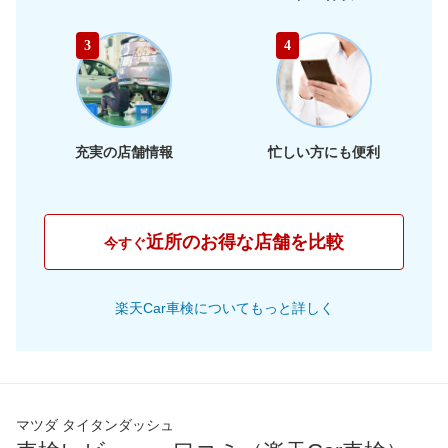
65,910
静岡県
店舗を探す
東
円
3
4
66,030
海
岐阜県
店舗を探す
円
62,910
三重県
店舗を探す
円
充実の店舗情報
忙しい方にも便利
60,840
大阪府
店舗を探す
円
63,170
兵庫県
店舗を探す
円
近所のお得な店舗を比較
今すぐ
61,070
京都府
店舗を探す
近
円
楽天Car車検についてもっと詳しく
61,260
畿
滋賀県
店舗を探す
円
65,800
奈良県
店舗を探す
円
66,610
和歌山県
店舗を探す
円
マツダ タイタンダッシュ