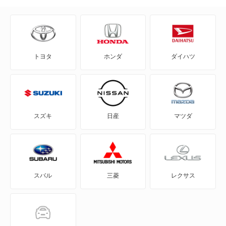
AZワゴン カスタムスタイル
CX-3
トヨタ
ホンダ
ダイハツ
CX-30
CX-5
CX-60
スズキ
日産
マツダ
CX-60 PHEV
CX-7
スバル
三菱
レクサス
CX-8
CX-80