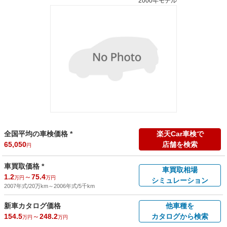
2000年モデル
全国平均の車検価格 *
楽天Car車検で
65,050
店舗を検索
円
車買取価格 *
車買取相場
1.2
～
75.4
万円
万円
シミュレーション
2007年式/20万km
～
2006年式/5千km
新車カタログ価格
他車種を
154.5
～
248.2
カタログから検索
万円
万円