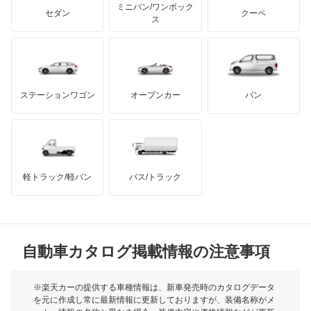
アキュラ
カペラ
ミニバン/ワンボック
ジープ
KTM
セダン
クーペ
モーガン
ス
カペラC2
もっと見る
ダッジ
アルテガ
バンデンプラス
カペラCG
GMC
マクラーレン
もっと見る
ステーションワゴン
オープンカー
バン
カペラカーゴ
ハマー
オースチン
カペラワゴン
インフィニティ
モーリス
キャロル
軽トラック/軽バン
バス/トラック
トライアンフ
もっと見る
キャロル エコ
MG
クレフ
自動車カタログ掲載情報の注意事項
ミニ
クロノス
モーク
※楽天カーの提供する車種情報は、新車発売時のカタログデータ
を元に作成し常に最新情報に更新しておりますが、装備名称がメ
スクラムダンプ