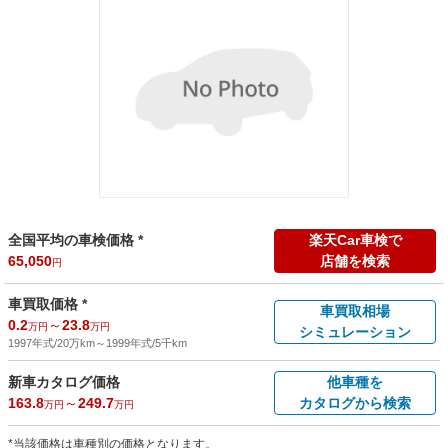
全国平均の車検価格 *
楽天Car車検で
65,050
店舗を検索
円
車買取価格 *
車買取相場
0.2
～
23.8
万円
万円
シミュレーション
1997年式/20万km
～
1999年式/5千km
新車カタログ価格
他車種を
163.8
～
249.7
カタログから検索
万円
万円
*当該価格は車種別の価格となります。