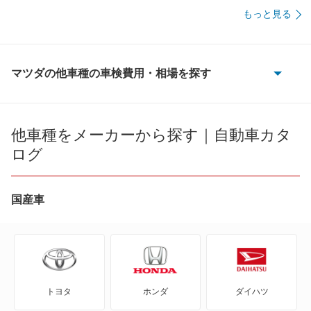
60,240
佐賀県
店舗を探す
円
もっと見る
九
65,080
長崎県
店舗を探す
円
州
マツダの他車種の車検費用・相場を探す
63,800
熊本県
店舗を探す
円
・
AZ-1
62,350
大分県
店舗を探す
円
沖
AZ-3
他車種をメーカーから探す｜自動車カタ
66,700
宮崎県
店舗を探す
円
ログ
縄
AZ-オフロード
64,050
鹿児島県
店舗を探す
円
AZ-ワゴン
国産車
65,350
沖縄県
店舗を探す
円
AZワゴン カスタムスタイル
CX-3
トヨタ
ホンダ
ダイハツ
CX-30