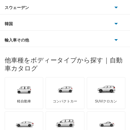
アウトビアンキ
シトロエン
スバル
アクセラ ハイブリッド
スウェーデン
オペル
ビュイック
ダイムラー
フィアット
プジョー
スズキ
サーブ
アクセラスポーツ
フォルクスワーゲン
韓国
フォード
ベントレー
フェラーリ
ルノー
ダイハツ
ボルボ
アテンザ セダン
ポルシェ
ヒョンデ
ポンティアック
輸入車その他
ランドローバー
マセラティ
ブガッティ
光岡自動車
アテンザ ワゴン
メルセデス・ベンツ
デーウ
もっと見る
マーキュリー
BYD
ロータス
ランチア
他車種をボディータイプから探す｜自動
日産ディーゼル
もっと見る
アテンザスポーツ
マイバッハ
キア
リンカーン
プロトン
車カタログ
ローバー
ランボルギーニ
日野自動車
アテンザスポーツワゴン
ブラバス
サンヨン
デロリアン
TD
ロールスロイス
デトマソ
三菱ふそう
イクシオン
ミニ
ADモータース
サリーン
ドンカーブート
ジネッタ
アバルト
軽自動車
コンパクトカー
SUV/クロカン
UDトラックス
エチュード
アルテガ
プリムス
バーキン
もっと見る
ケータハム
イノチェンティ
レクサス
カスタムキャブ
テスラ
セアト
もっと見る
カーボディーズ
もっと見る