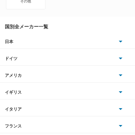
その他
MS-9
MX-30
国別全メーカー一覧
MX-30 EV
日本
トヨタ
MX-30 ロータリーEV
ドイツ
日産
MX-6
AMG
アメリカ
ホンダ
R360クーペ
BMW
キャデラック
イギリス
三菱
RX-7
BMWアルピナ
クライスラー
TVR
イタリア
マツダ
RX-8
スマート
サターン
アストンマーティン
アルファロメオ
フランス
いすゞ
アクセラ
アウディ
シボレー
ジャガー