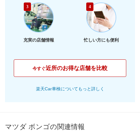
65,910
静岡県
店舗を探す
東
円
3
4
66,030
海
岐阜県
店舗を探す
円
62,910
三重県
店舗を探す
円
充実の店舗情報
忙しい方にも便利
60,840
大阪府
店舗を探す
円
63,170
兵庫県
店舗を探す
円
近所のお得な店舗を比較
今すぐ
61,070
京都府
店舗を探す
近
円
楽天Car車検についてもっと詳しく
61,260
畿
滋賀県
店舗を探す
円
65,800
奈良県
店舗を探す
円
66,610
和歌山県
店舗を探す
円
マツダ ボンゴの関連情報
61,390
岡山県
店舗を探す
円