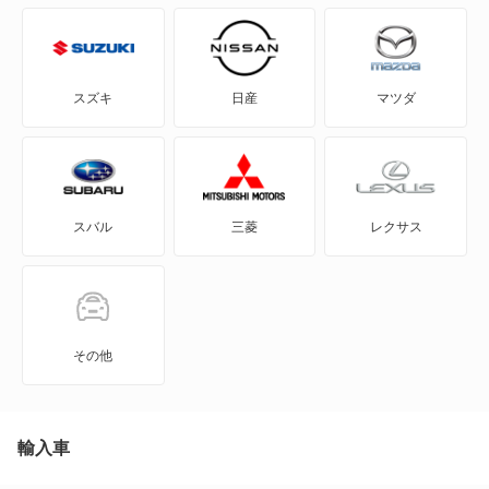
CX-5
CX-60
スズキ
日産
マツダ
CX-60 PHEV
CX-7
スバル
三菱
レクサス
CX-8
CX-80
CX-80 PHEV
その他
J100トラック
J100バン
輸入車