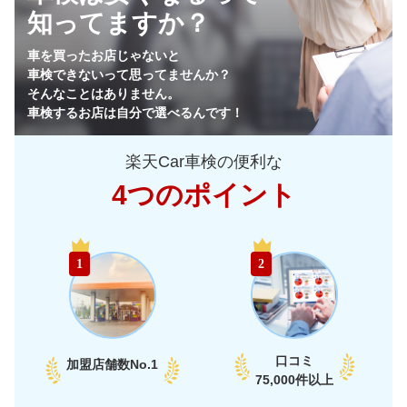
知ってますか？
64,930
栃木県
店舗を探す
円
車を買ったお店じゃないと
車検できないって思ってませんか？
64,170
群馬県
店舗を探す
円
そんなことはありません。
車検するお店は自分で選べるんです！
65,750
山梨県
店舗を探す
円
楽天Car車検の便利な
69,520
長野県
店舗を探す
円
4つのポイント
72,950
新潟県
店舗を探す
円
中
58,990
富山県
店舗を探す
円
1
2
部
60,290
石川県
店舗を探す
円
65,950
福井県
店舗を探す
円
口コミ
加盟店舗数
No.1
66,330
75,000件以上
愛知県
店舗を探す
円