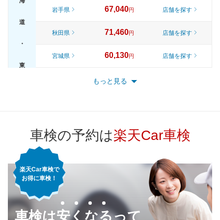
海
67,040
岩手県
店舗を探す
円
道
71,460
秋田県
店舗を探す
円
・
60,130
宮城県
店舗を探す
円
東
65,820
山形県
店舗を探す
円
もっと見る
北
70,920
福島県
店舗を探す
円
72,570
東京都
店舗を探す
円
車検の予約は
楽天Car車検
66,410
神奈川県
店舗を探す
円
楽天Car車検で
62,900
千葉県
店舗を探す
円
お得に車検！
67,640
埼玉県
店舗を探す
関
円
車検は安くなるって
68,330
東
茨城県
店舗を探す
円