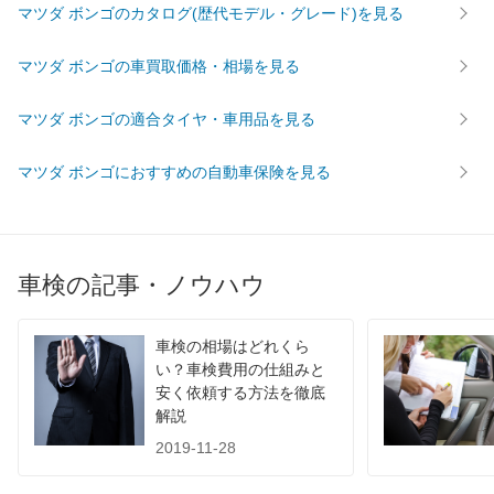
マツダ ボンゴのカタログ(歴代モデル・グレード)を見る
61,510
広島県
店舗を探す
円
マツダ ボンゴの車買取価格・相場を見る
中
62,480
鳥取県
店舗を探す
円
マツダ ボンゴの適合タイヤ・車用品を見る
国
68,020
島根県
店舗を探す
円
マツダ ボンゴにおすすめの自動車保険を見る
64,030
山口県
店舗を探す
円
63,120
愛媛県
店舗を探す
円
車検の記事・ノウハウ
62,820
香川県
店舗を探す
四
円
車検の相場はどれくら
65,410
国
高知県
店舗を探す
円
い？車検費用の仕組みと
安く依頼する方法を徹底
68,430
徳島県
店舗を探す
円
解説
2019-11-28
58,710
福岡県
店舗を探す
円