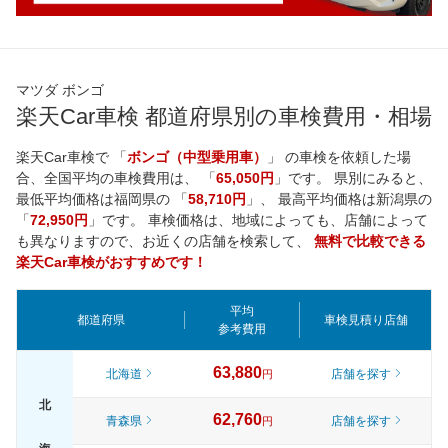
マツダ ボンゴ
楽天Car車検 都道府県別の車検費用・相場
楽天Car車検で 「
ボンゴ（中型乗用車）
」 の車検を依頼した場
合、全国平均の車検費用は、 「
65,050円
」です。 県別にみると、
最低平均価格は
福岡県
の 「
58,710円
」、 最高平均価格は
新潟県
の
「
72,950円
」です。 車検価格は、地域によっても、店舗によって
も異なりますので、お近くの店舗を検索して、
無料で比較できる
楽天Car車検がおすすめです！
平均
都道府県
車検見積り店舗
参考費用
63,880
北海道
店舗を探す
円
北
62,760
青森県
店舗を探す
円