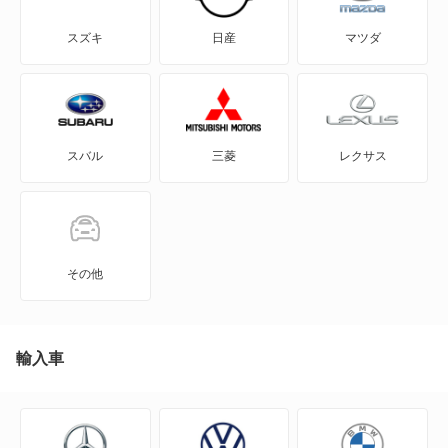
CX-60
スズキ
日産
マツダ
CX-60 PHEV
CX-7
スバル
三菱
レクサス
CX-8
CX-80
CX-80 PHEV
その他
J100トラック
J100バン
輸入車
J80トラック