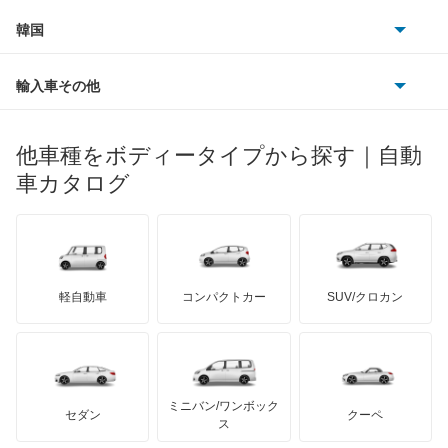
プジョー
スズキ
サーブ
アクセラスポーツ
フォルクスワーゲン
韓国
フォード
ベントレー
フェラーリ
ルノー
ダイハツ
ボルボ
アテンザ セダン
ポルシェ
ヒョンデ
ポンティアック
輸入車その他
ランドローバー
マセラティ
ブガッティ
光岡自動車
アテンザ ワゴン
メルセデス・ベンツ
デーウ
もっと見る
マーキュリー
BYD
ロータス
ランチア
他車種をボディータイプから探す｜自動
日産ディーゼル
もっと見る
アテンザスポーツ
マイバッハ
キア
リンカーン
プロトン
車カタログ
ローバー
ランボルギーニ
日野自動車
アテンザスポーツワゴン
ブラバス
サンヨン
デロリアン
TD
ロールスロイス
デトマソ
三菱ふそう
イクシオン
ミニ
ADモータース
サリーン
ドンカーブート
ジネッタ
アバルト
軽自動車
コンパクトカー
SUV/クロカン
UDトラックス
エチュード
アルテガ
プリムス
バーキン
もっと見る
ケータハム
イノチェンティ
レクサス
カスタムキャブ
テスラ
セアト
もっと見る
カーボディーズ
もっと見る
アキュラ
カペラ
ミニバン/ワンボック
ジープ
KTM
セダン
クーペ
モーガン
ス