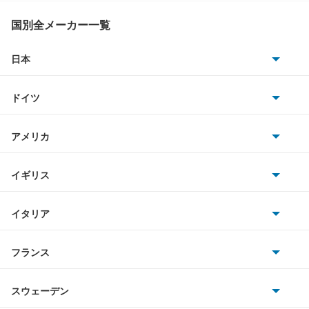
MX-30
国別全メーカー一覧
MX-30 EV
日本
トヨタ
MX-30 ロータリーEV
ドイツ
日産
MX-6
AMG
アメリカ
ホンダ
R360クーペ
BMW
キャデラック
イギリス
三菱
RX-7
BMWアルピナ
クライスラー
TVR
イタリア
マツダ
RX-8
スマート
サターン
アストンマーティン
アルファロメオ
フランス
いすゞ
アクセラ
アウディ
シボレー
ジャガー
アウトビアンキ
シトロエン
スバル
アクセラ ハイブリッド
スウェーデン
オペル
ビュイック
ダイムラー
フィアット