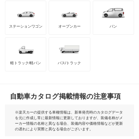
カペラC2
もっと見る
ダッジ
アルテガ
バンデンプラス
カペラCG
GMC
マクラーレン
もっと見る
ステーションワゴン
オープンカー
バン
カペラカーゴ
ハマー
オースチン
カペラワゴン
インフィニティ
モーリス
キャロル
軽トラック/軽バン
バス/トラック
トライアンフ
もっと見る
キャロル エコ
MG
クレフ
自動車カタログ掲載情報の注意事項
ミニ
クロノス
モーク
※楽天カーの提供する車種情報は、新車発売時のカタログデータ
を元に作成し常に最新情報に更新しておりますが、装備名称がメ
スクラムダンプ
ーカー情報の名称と異なる場合、装備内容や価格情報などが更新
もっと見る
の遅れにより実際と異なる場合がございます。
スクラムトラック
※最新情報につきましては、各メーカーの情報をご確認くださ