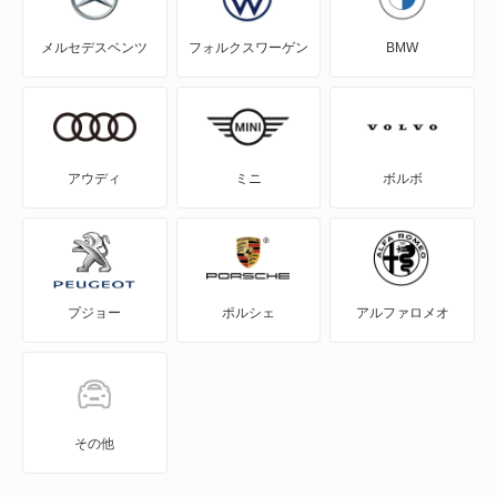
J80バン
メルセデスベンツ
フォルクスワーゲン
BMW
MAZDA2
MAZDA3 セダン
MAZDA3 ファストバック
アウディ
ミニ
ボルボ
MAZDA6 セダン
MAZDA6 ワゴン
プジョー
ポルシェ
アルファロメオ
MPV
MS-6
MS-8
その他
MS-9