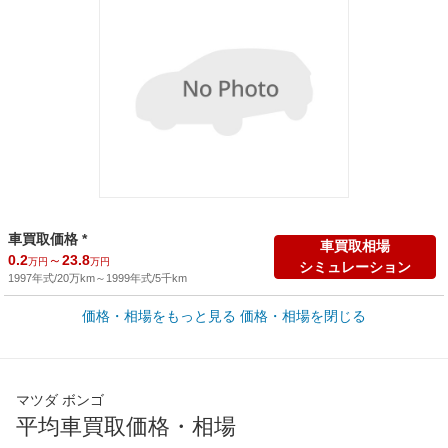
車買取価格 *
車買取相場
0.2
～
23.8
万円
万円
シミュレーション
1997年式/20万km
～
1999年式/5千km
価格・相場をもっと見る
価格・相場を閉じる
新車カタログ価格
他車種を
163.8
～
249.7
カタログから検索
万円
万円
全国平均の車検価格 *
楽天Car車検で
マツダ ボンゴ
65,050
店舗を検索
円
平均車買取価格・相場
*当該価格は車種別の価格となります。