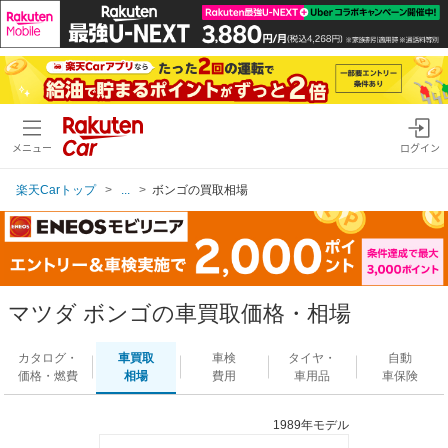
メニュー
ログイン
楽天Carトップ
...
ボンゴの買取相場
マツダ ボンゴの車買取価格・相場
カタログ・
車買取
車検
タイヤ・
自動
価格・燃費
相場
費用
車用品
車保険
1989年モデル