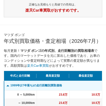
正確なお見積もりと高値での売却は、
楽天Car車買取がおすすめです。
マツダ ボンゴ
年式別買取価格・査定相場（2026年7月）
毎月更新！
マツダ ボンゴの年式別、走行距離別の買取相場表
で
す。国内のマーケットデータを元に算出した価格であり、お車の
コンディションや査定時期などによって実際の査定額が異なりま
す。高額買取は
楽天Car車買取
がおすすめです。
年式と走行距離
最高査定額
最低査定額
1999年(27年落ち)の走行距離別買取価格
0 ～ 5,000km
23.8万
10.5万
～ 10,000km
23.8万
10.5万