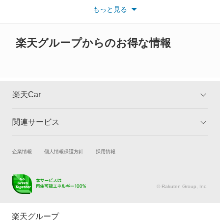
い。
もっと見る
※また安全装備につきましては同名称の装備であっても動作範囲
スクラムバン
や性能に違いがございますので、詳細情報は各メーカーの情報を
ご確認ください。
スクラムワゴン
楽天グループからのお得な情報
スピアーノ
スペクトロン
楽天Car
センティア
関連サービス
TOP
よくある質問
タイタン
キャンペーン一覧
試乗・商談
新車購入
企業情報
個人情報保護方針
採用情報
タイタンダッシュ
楽天Car車買取
車検予約
タイタンダンプ
キズ修理予約
洗車・コーティング予約
© Rakuten Group, Inc.
メンテナンス管理
タイヤ・パーツ購入
テルスター
タイヤ交換サービス
楽天Car マガジン
楽天グループ