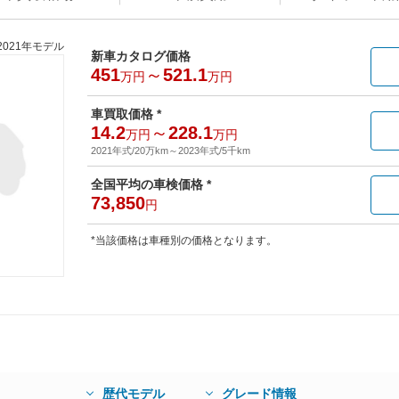
2021年モデル
新車カタログ価格
451
～
521.1
万円
万円
車買取価格 *
14.2
～
228.1
万円
万円
2021年式/20万km
～
2023年式/5千km
全国平均の車検価格 *
73,850
円
*当該価格は車種別の価格となります。
歴代モデル
グレード情報