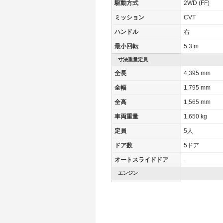
駆動方式
2WD (FF)
ミッション
CVT
ハンドル
右
最小回転
5.3 m
寸法重量定員
全長
4,395 mm
全幅
1,795 mm
全高
1,565 mm
車両重量
1,650 kg
定員
5人
ドア数
5ドア
オートスライドドア
-
エンジン
最高出力
- [-]/ -
最高トルク
- [-]/ -
過給機
-