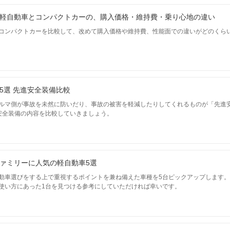
軽自動車とコンパクトカーの、購入価格・維持費・乗り心地の違い
コンパクトカーを比較して、改めて購入価格や維持費、性能面での違いがどのくら
5選 先進安全装備比較
ルマ側が事故を未然に防いだり、事故の被害を軽減したりしてくれるものが「先進
安全装備の内容を比較していきましょう。
ァミリーに人気の軽自動車5選
動車選びをする上で重視するポイントを兼ね備えた車種を5台ピックアップします
使い方にあった1台を見つける参考にしていただければ幸いです。