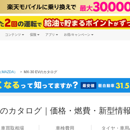
コンテンツ
保険
アプリ
お得/キャンペーン
楽天Carマガジン
キャンペーン一覧
ツ購入
自動車保険
楽天Carアプリ
自動車カタログ
ービス
楽天マイカー割
MAZDA）
MX-30 EVのカタログ
 EVのカタログ｜価格・燃費・新型情
車買取
相場
車検
費用
タイヤ・
車用