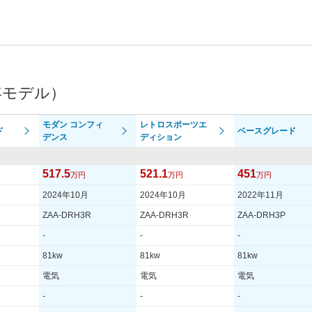
年モデル）
モダン コンフィ
レトロスポーツエ
ド
ベースグレード
デンス
ディション
517.5
521.1
451
万円
万円
万円
2024年10月
2024年10月
2022年11月
ZAA-DRH3R
ZAA-DRH3R
ZAA-DRH3P
-
-
-
81kw
81kw
81kw
電気
電気
電気
-
-
-