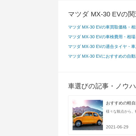
タイヤ
前輪サイズ
215/55R18 9
マツダ MX-30 EVの
後輪サイズ
215/55R18 9
マツダ MX-30 EVの車買取価格・
燃費
マツダ MX-30 EVの車検費用・相
WLTC
-
WLTC/市街地
-
マツダ MX-30 EVの適合タイヤ・
WLTC/郊外
-
マツダ MX-30 EVにおすすめの自
WLTC/高速道路
-
JC08
-
1015
-
車選びの記事・ノウ
60km定地
-
装備詳細
装備オプション
おすすめの軽自
様々な観点から、
2021-06-29