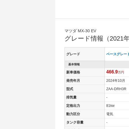
マツダ MX-30 EV
グレード情報（2021
グレード
ベースグレー
基本情報
466.9
新車価格
万円
発売年月
2024年10月
型式
ZAA-DRH3R
排気量
-
定格出力
81kw
動力区分
電気
タンク容量
-