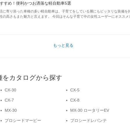
すすめ！便利かつお洒落な軽自動車5選
活に寄り添った車種の多い軽自動車は、子育てをしている層にもピッタリな装備を
性の高さもまた魅力と言えます。 今回はそんな子育て中の女性ユーザーにオススメ
もっと見る
車種をカタログから探す
CX-30
CX-5
CX-7
CX-8
MX-30
MX-30 ロータリーEV
プロシードマービー
プロシードレバンテ