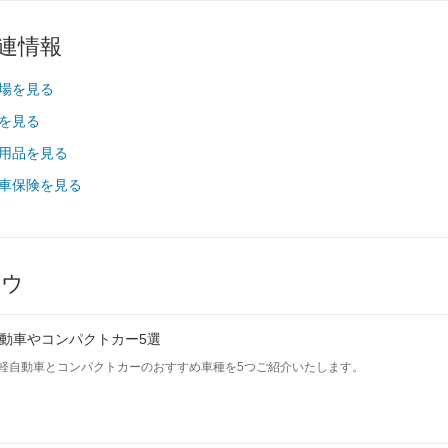
5H
215/55R18 95H
215/55R18 95H
215/55R18 95H
関連情報
5H
215/55R18 95H
215/55R18 95H
215/55R18 95H
相場を見る
場を見る
-
-
-
-
-
-
車用品を見る
-
-
-
動車保険を見る
-
-
-
-
-
-
-
-
-
ハウ
-
-
-
を見る
装備詳細を見る
装備詳細を見る
装備詳細を見
動車やコンパクトカー5選
軽自動車とコンパクトカーのおすすめ車種を5つご紹介いたします。