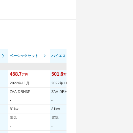
ベーシックセット
ハイエストセット
ベースグレード
458.7
501.6
451
万円
万円
万円
2022年11月
2022年11月
2021年1月
ZAA-DRH3P
ZAA-DRH3P
ZAA-DRH3P
-
-
-
81kw
81kw
81kw
電気
電気
電気
-
-
-