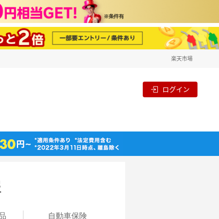
楽天市場
ログイン
報
品
自動
車保険