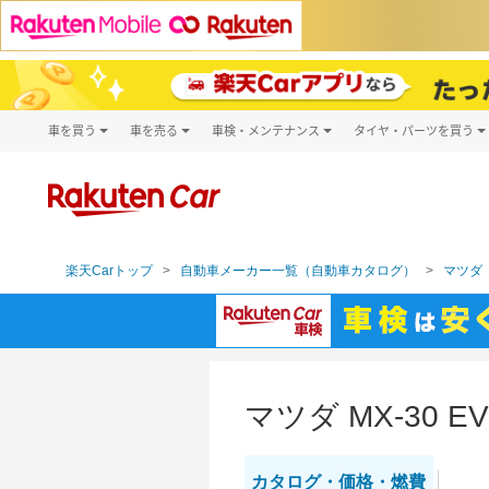
車を買う
車を売る
車検・メンテナンス
タイヤ・パーツを買う
試乗・商談
楽天Car車買取
車検予約
タイヤ・パー
キズ修理予約
新車
タイヤ交換サ
洗車・コーティング予約
メンテナンス管理
楽天Carトップ
自動車メーカー一覧（自動車カタログ）
マツダ（
マツダ MX-30
カタログ・
価格・燃費