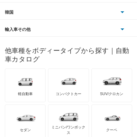
ダイムラー
フィアット
プジョー
スズキ
サーブ
アクセラスポーツ
フォルクスワーゲン
韓国
フォード
ベントレー
フェラーリ
ルノー
ダイハツ
ボルボ
アテンザ セダン
ポルシェ
ヒョンデ
ポンティアック
輸入車その他
ランドローバー
マセラティ
ブガッティ
光岡自動車
アテンザ ワゴン
メルセデス・ベンツ
デーウ
もっと見る
マーキュリー
BYD
ロータス
ランチア
他車種をボディータイプから探す｜自動
日産ディーゼル
もっと見る
アテンザスポーツ
マイバッハ
キア
リンカーン
プロトン
車カタログ
ローバー
ランボルギーニ
日野自動車
アテンザスポーツワゴン
ブラバス
サンヨン
デロリアン
TD
ロールスロイス
デトマソ
三菱ふそう
イクシオン
ミニ
ADモータース
サリーン
ドンカーブート
ジネッタ
アバルト
軽自動車
コンパクトカー
SUV/クロカン
UDトラックス
エチュード
アルテガ
プリムス
バーキン
もっと見る
ケータハム
イノチェンティ
レクサス
カスタムキャブ
テスラ
セアト
もっと見る
カーボディーズ
もっと見る
アキュラ
カペラ
ミニバン/ワンボック
ジープ
KTM
セダン
クーペ
モーガン
ス