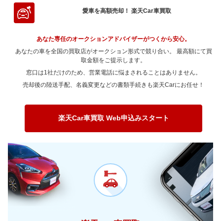
～ 90,000km
21.2万
13.5万
～ 80,000km
16.2万
13.8万
～ 70,000km
11.4万
9.7万
～ 60,000km
5.5万
4.6万
愛車を高額売却！ 楽天Car車買取
～ 100,000km
16.9万
10.8万
～ 90,000km
16.2万
13.8万
～ 80,000km
11.4万
9.7万
～ 70,000km
5万
4.2万
～ 120,000km
16.9万
10.8万
あなた専任のオークションアドバイザーがつくから安心。
～ 100,000km
12.9万
11万
～ 90,000km
11.4万
9.7万
～ 80,000km
5万
4.2万
あなたの車を全国の買取店がオークション形式で競り合い。 最高額にて買
～ 150,000km
13.9万
8.9万
～ 120,000km
12.9万
11万
～ 100,000km
取金額をご提示します。
9.1万
7.7万
～ 90,000km
5万
4.2万
窓口は1社だけのため、営業電話に悩まされることはありません。
～ 180,000km
11万
7万
～ 150,000km
10.6万
9.1万
～ 120,000km
9.1万
7.7万
～ 100,000km
4万
3.3万
売却後の陸送手配、名義変更などの書類手続きも楽天Carにお任せ！
～ 200,000km
8.6万
5.5万
～ 180,000km
8.4万
7.1万
～ 150,000km
7.5万
6.4万
～ 120,000km
4万
3.3万
～ 200,000km
6.6万
5.6万
～ 180,000km
5.9万
5万
～ 150,000km
3.3万
2.7万
楽天Car車買取 Web申込みスタート
～ 200,000km
4.6万
3.9万
～ 180,000km
2.6万
2.1万
～ 200,000km
2万
1.7万