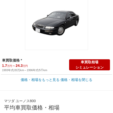
車買取価格 *
車買取相場
1.7
～
24.3
万円
万円
シミュレーション
1993年式/20万km
～
1996年式/5千km
価格・相場をもっと見る
価格・相場を閉じる
新車カタログ価格
他車種を
246
～
368.5
カタログから検索
万円
万円
全国平均の車検価格 *
楽天Car車検で
マツダ ユーノス800
65,050
店舗を検索
円
平均車買取価格・相場
*当該価格は車種別の価格となります。