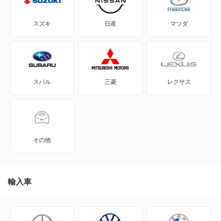
CX-60
スズキ
日産
マツダ
CX-60 PHEV
CX-7
スバル
三菱
レクサス
CX-8
CX-80
CX-80 PHEV
その他
J100トラック
J100バン
輸入車
J80トラック