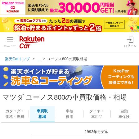
メニュー
ログイン
楽天Carトップ
...
ユーノス800の買取相場
マツダ ユーノス800の車買取価格・相場
カタログ・
車買取
車検
タイヤ・
自動
価格・燃費
相場
費用
車用品
車保険
1993年モデル