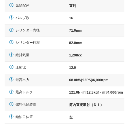
気筒配列
直列
バルブ数
16
シリンダー内径
71.0mm
シリンダー行程
82.0mm
総排気量
1,298cc
圧縮比
12.0
最高出力
68.0kW[92PS]/6,000rpm
最高トルク
121.0N･m[12.3kgf・m]/4,000rpm
燃料供給装置
筒内直接噴射（ＤＩ）
給油口位置
左