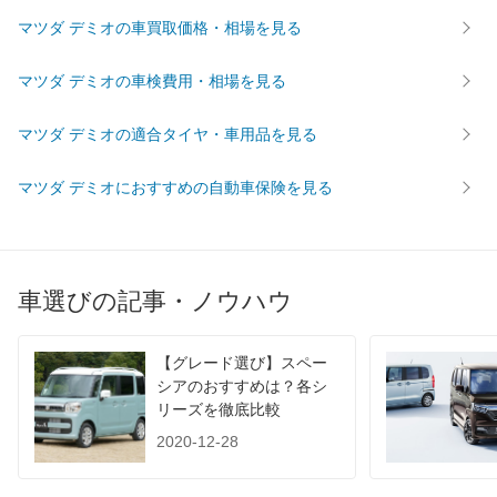
前輪サイズ
185/65R15 88S
185/65R15 88S
185/65R
マツダ デミオの車買取価格・相場を見る
後輪サイズ
185/65R15 88S
185/65R15 88S
185/65R
マツダ デミオの車検費用・相場を見る
燃費
WLTC
-
-
-
マツダ デミオの適合タイヤ・車用品を見る
WLTC/市街地
-
-
-
WLTC/郊外
-
-
-
マツダ デミオにおすすめの自動車保険を見る
WLTC/高速道路
-
-
-
JC08
21.8km/L
24.6km/L
20.6km/
1015
-
-
-
車選びの記事・ノウハウ
60km定地
-
-
-
装備詳細を見る
装備詳細を見る
装備
装備オプション
【グレード選び】スペー
シアのおすすめは？各シ
リーズを徹底比較
2020-12-28