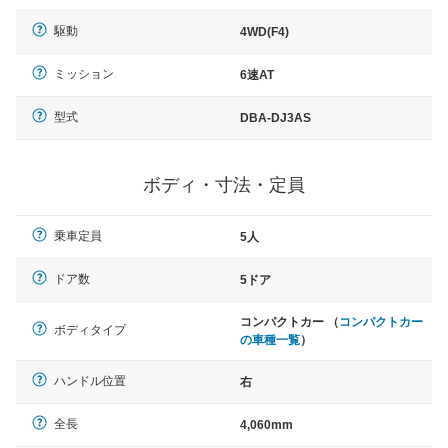
駆動
4WD(F4)
ミッション
6速AT
型式
DBA-DJ3AS
ボディ・寸法・定員
乗車定員
5人
ドア数
5ドア
コンパクトカー （
コンパクトカー
ボディタイプ
の車種一覧
）
ハンドル位置
右
全長
4,060mm