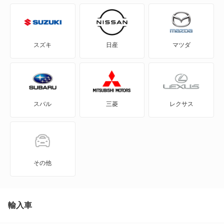
CX-5
CX-60
スズキ
日産
マツダ
CX-60 PHEV
CX-7
スバル
三菱
レクサス
CX-8
CX-80
CX-80 PHEV
その他
J100トラック
J100バン
輸入車