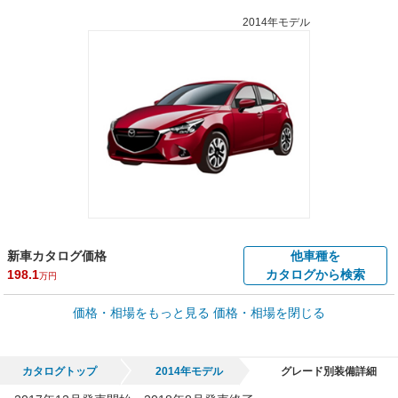
2014年モデル
新車カタログ価格
他車種を
198.1
カタログから検索
万円
車買取価格 *
価格・相場をもっと見る
価格・相場を閉じる
車買取相場
0
～
98.2
万円
万円
シミュレーション
2004年式/20万km
～
2019年式/5千km
カタログトップ
2014年モデル
グレード別装備詳細
全国平均の車検価格 *
楽天Car車検で