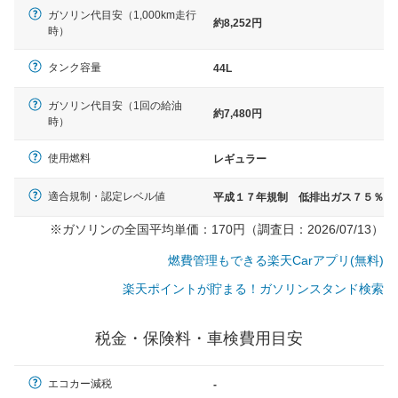
ガソリン代目安（1,000km走行
約8,252円
時）
タンク容量
44L
ガソリン代目安（1回の給油
約7,480円
時）
使用燃料
レギュラー
適合規制・認定レベル値
平成１７年規制 低排出ガス７５％
※ガソリンの全国平均単価：170円（調査日：2026/07/13）
燃費管理もできる楽天Carアプリ(無料)
楽天ポイントが貯まる！ガソリンスタンド検索
税金・保険料・車検費用目安
一般的な車体のサイズの目安
エコカー減税
-