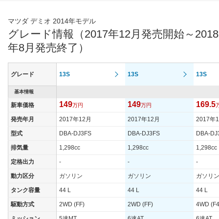
マツダ デミオ 2014年モデル
グレード情報（2017年12月発売開始～2018
年8月発売終了）
グレード
13S
13S
13S
基本情報
149
149
169.5
新車価格
万円
万円
発売年月
2017年12月
2017年12月
2017年
型式
DBA-DJ3FS
DBA-DJ3FS
DBA-DJ
排気量
1,298cc
1,298cc
1,298cc
定格出力
-
-
-
動力区分
ガソリン
ガソリン
ガソリ
タンク容量
44 L
44 L
44 L
駆動方式
2WD (FF)
2WD (FF)
4WD (F4
ミッション
5速MT
6速AT
6速AT