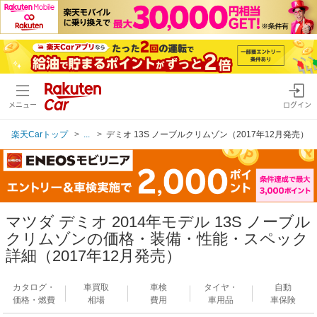
メニュー
ログイン
楽天Carトップ
...
デミオ 13S ノーブルクリムゾン（2017年12月発売）
マツダ デミオ 2014年モデル 13S ノーブル
クリムゾンの価格・装備・性能・スペック
詳細（2017年12月発売）
カタログ・
車買取
車検
タイヤ・
自動
価格・燃費
相場
費用
車用品
車保険