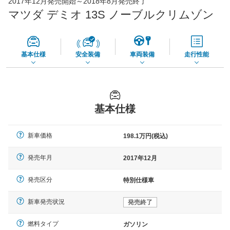
2017年12月発売開始～2018年8月発売終了
56,270
店舗を検索
円
マツダ デミオ 13S ノーブルクリムゾン
*当該価格は車種別の価格となります。
基本仕様
安全装備
車両装備
走行性能
基本仕様
新車価格
198.1万円(税込)
発売年月
2017年12月
発売区分
特別仕様車
新車発売状況
発売終了
燃料タイプ
ガソリン