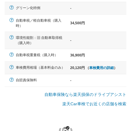
軽自動車
グリーン化特例
-
N-BOX、ワゴンR、タント、アル
ト など
自動車税／軽自動車税（購入
34,500円
時）
環境性能割：旧 自動車取得税
-
（購入時）
中型車
ノア、セレナ、プリウス、カロー
自動車税重量税（購入時）
36,900円
ラ、ステップワゴン など
車検費用相場（基本料金のみ）
20,120円 （
車検費用の詳細
）
自賠責保険料
-
大型車
自動車保険なら楽天損保のドライブアシスト
クラウン、アルファード、フォレ
スター、ハイエースワゴン、デリ
楽天Car車検でお近くの店舗を検索
カD:5 など