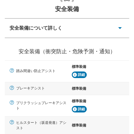
安全装備
一般的な荷物のサイズの目安
安全装備について詳しく
衝突防止
前走車や歩行者との衝突を回避するプリクラッシュブレ
安全装備（衝突防止・危険予測・通知）
ーキアシスト、ABSなどが装備されています。
危険予測・通知
標準装備
見えにくい場所に潜む危険を予測・通知するためのシス
踏み間違い防止アシスト
テムなどが装備されています。
詳細
車線逸脱防止
ブレーキアシスト
標準装備
車線のはみだしやふらつきを防止するためにレーンキー
プアシストなどが装備されています
標準装備
プリクラッシュブレーキアシス
ト
詳細
車間距離制御
安全な車間距離を保ちながら前車を追従するアダプティ
ブ・クルーズ・コントロールなどが装備されています。
ヒルスタート（坂道発進）アシ
標準装備
スト
運転・駐車支援