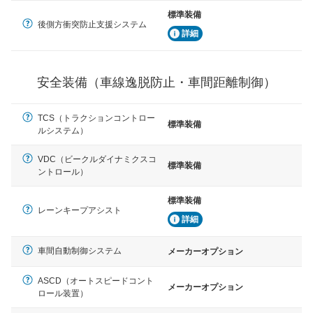
駐車をスムーズに行うためにインテリジェンスパーキン
標準装備
グ・アシストやサイドブラインドモニターなどが装備さ
後側方衝突防止支援システム
詳細
れています。
衝撃軽減
万が一車体が衝撃を受けたときに、運転者・同乗者を守
安全装備（車線逸脱防止・車間距離制御）
るSRSエアバッグシステム、プリテンショナーシートベ
ルトなどが装備されています。
TCS（トラクションコントロー
標準装備
ルシステム）
VDC（ビークルダイナミクスコ
標準装備
ントロール）
標準装備
レーンキープアシスト
詳細
車間自動制御システム
メーカーオプション
ASCD（オートスピードコント
メーカーオプション
ロール装置）