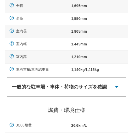
全幅
1,695mm
全高
1,550mm
室内長
1,805mm
室内幅
1,445mm
室内高
1,210mm
車両重量/車両総重量
1,140kg/1,415kg
一般的な駐車場・車体・荷物のサイズを確認
一般的に塗料などによる駐車場ライン施工の際には、1台
当たりのスペースと駐車に必要な車路幅が、幅 2,500mm
燃費・環境仕様
× 長さ 5,000mm 車路幅 5,000mmというサイズが標準値
（最低値）とされる事が多いようです。
JC08燃費
20.6km/L