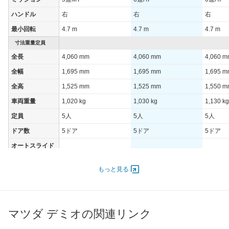
ハンドル
右
右
右
最小回転
4.7 m
4.7 m
4.7 m
寸法重量定員
全長
4,060 mm
4,060 mm
4,060 
全幅
1,695 mm
1,695 mm
1,695 
全高
1,525 mm
1,525 mm
1,550 
車両重量
1,020 kg
1,030 kg
1,130 kg
定員
5人
5人
5人
ドア数
5ドア
5ドア
5ドア
オートスライド
-
-
-
ドア
エンジン
もっと見る
最高出力
68.00 [92]/ 6,000
68.00 [92]/ 6,000
68.00 [9
最高トルク
121 [12.3]/ 4,000
121 [12.3]/ 4,000
121 [12.
マツダ デミオの関連リンク
過給機
-
-
-
タイヤ