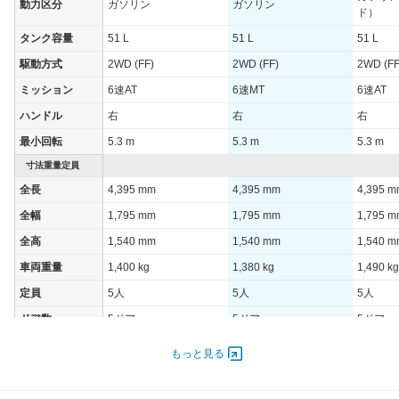
動力区分
ガソリン
ガソリン
ド）
タンク容量
51 L
51 L
51 L
駆動方式
2WD (FF)
2WD (FF)
2WD (FF
ミッション
6速AT
6速MT
6速AT
ハンドル
右
右
右
最小回転
5.3 m
5.3 m
5.3 m
寸法重量定員
全長
4,395 mm
4,395 mm
4,395 
全幅
1,795 mm
1,795 mm
1,795 
全高
1,540 mm
1,540 mm
1,540 
車両重量
1,400 kg
1,380 kg
1,490 kg
定員
5人
5人
5人
ドア数
5ドア
5ドア
5ドア
オートスライド
-
-
-
もっと見る
ドア
エンジン