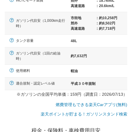
WLTCモード燃費
郊外
:
18.7km/L
高速道路
:
20.6km/L
市街地
:
約10,258円
ガソリン代目安（1,000km走行
郊外
:
約8,502円
時）
高速道路
:
約7,718円
タンク容量
48L
ガソリン代目安（1回の給油
約7,632円
時）
使用燃料
軽油
適合規制・認定レベル値
平成３０年規制
※ガソリンの全国平均単価：159円（調査日：2026/07/13）
燃費管理もできる楽天Carアプリ(無料)
楽天ポイントが貯まる！ガソリンスタンド検索
一般的な車体のサイズの目安
税金・保険料・車検費用目安