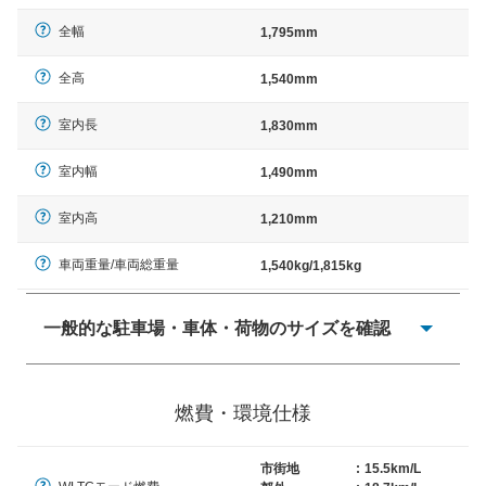
全幅
1,795mm
全高
1,540mm
室内長
1,830mm
室内幅
1,490mm
室内高
1,210mm
車両重量/車両総重量
1,540kg/1,815kg
一般的な駐車場・車体・荷物のサイズを確認
一般的に塗料などによる駐車場ライン施工の際には、1台
当たりのスペースと駐車に必要な車路幅が、幅 2,500mm
燃費・環境仕様
× 長さ 5,000mm 車路幅 5,000mmというサイズが標準値
（最低値）とされる事が多いようです。
市街地
:
15.5km/L