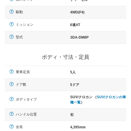
駆動
4WD(F4)
ミッション
6速AT
型式
3DA-DM8P
ボディ・寸法・定員
乗車定員
5人
ドア数
5ドア
SUV/クロカン （
SUV/クロカンの車
ボディタイプ
種一覧
）
ハンドル位置
右
全長
4,395mm