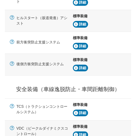
安全な車間距離を保ちながら前車を追従するアダプティ
ト
詳細
ブ・クルーズ・コントロールなどが装備されています。
標準装備
ヒルスタート（坂道発進）アシ
運転・駐車支援
スト
詳細
駐車をスムーズに行うためにインテリジェンスパーキン
グ・アシストやサイドブラインドモニターなどが装備さ
れています。
標準装備
前方衝突防止支援システム
衝撃軽減
詳細
万が一車体が衝撃を受けたときに、運転者・同乗者を守
るSRSエアバッグシステム、プリテンショナーシートベ
標準装備
ルトなどが装備されています。
後側方衝突防止支援システム
詳細
安全装備（車線逸脱防止・車間距離制御）
標準装備
TCS（トラクションコントロー
ルシステム）
詳細
標準装備
VDC（ビークルダイナミクスコ
ントロール）
詳細