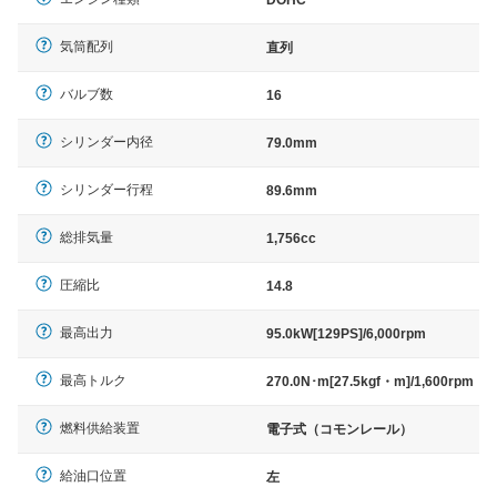
DOHC
気筒配列
直列
バルブ数
16
シリンダー内径
79.0mm
シリンダー行程
89.6mm
総排気量
1,756cc
圧縮比
14.8
最高出力
95.0kW[129PS]/6,000rpm
最高トルク
270.0N･m[27.5kgf・m]/1,600rpm
燃料供給装置
電子式（コモンレール）
給油口位置
左