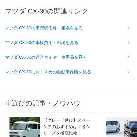
最高出力
115.00 [156]/ 6,000
115.00 [156]/ 6,000
140.00 [
マツダ CX-30の関連リンク
最高トルク
199 [20.3]/ 4,400
199 [20.3]/ 4,400
240 [24.
過給機
-
-
-
マツダ CX-30の車買取価格・相場を見る
タイヤ
前輪サイズ
215/55R18 95H
215/55R18 95H
215/55R
マツダ CX-30の車検費用・相場を見る
後輪サイズ
215/55R18 95H
215/55R18 95H
215/55R
燃費
マツダ CX-30の適合タイヤ・車用品を見る
WLTC
15.4km/L
16.2km/L
17.4km/
マツダ CX-30におすすめの自動車保険を見る
WLTC/市街地
12km/L
12.7km/L
14.2km/
WLTC/郊外
15.7km/L
16.5km/L
17.8km/
WLTC/高速道路
17.4km/L
18.2km/L
19km/L
JC08
-
-
18.1km/
車選びの記事・ノウハウ
1015
-
-
-
60km定地
-
-
-
【グレード選び】スペー
シアのおすすめは？各シ
装備詳細を見る
装備詳細を見る
装備
装備オプション
リーズを徹底比較