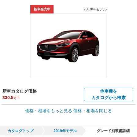
2019年モデル
新車発売中
新車カタログ価格
他車種を
330.5
カタログから検索
万円
車買取価格 *
価格・相場をもっと見る
価格・相場を閉じる
車買取相場
14.9
～
253.5
万円
万円
シミュレーション
2023年式/20万km
～
2022年式/5千km
カタログトップ
2019年モデル
グレード別装備詳細
全国平均の車検価格 *
楽天Car車検で