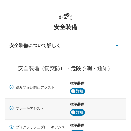
一般的な荷物のサイズの目安
安全装備
安全装備について詳しく
衝突防止
前走車や歩行者との衝突を回避するプリクラッシュブレ
安全装備（衝突防止・危険予測・通知）
ーキアシスト、ABSなどが装備されています。
危険予測・通知
標準装備
見えにくい場所に潜む危険を予測・通知するためのシス
踏み間違い防止アシスト
テムなどが装備されています。
詳細
車線逸脱防止
標準装備
ブレーキアシスト
車線のはみだしやふらつきを防止するためにレーンキー
詳細
プアシストなどが装備されています
標準装備
車間距離制御
プリクラッシュブレーキアシス