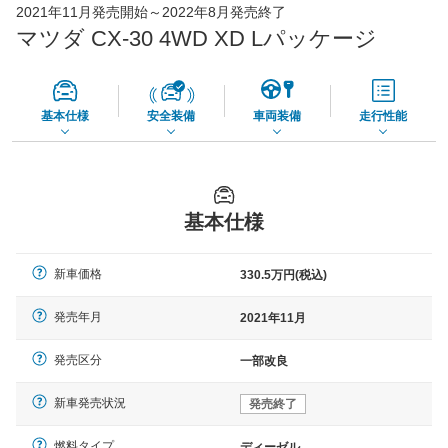
2021年11月発売開始～2022年8月発売終了
65,050
店舗を検索
円
マツダ CX-30 4WD XD Lパッケージ
*当該価格は車種別の価格となります。
基本仕様
安全装備
車両装備
走行性能
基本仕様
新車価格
330.5万円(税込)
発売年月
2021年11月
発売区分
一部改良
新車発売状況
発売終了
燃料タイプ
ディーゼル