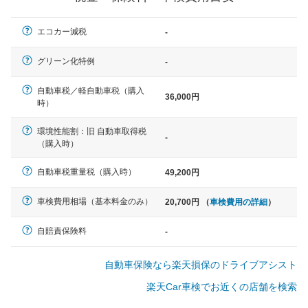
軽自動車
エコカー減税
-
N-BOX、ワゴンR、タント、アル
ト など
グリーン化特例
-
自動車税／軽自動車税（購入
36,000円
時）
中型車
環境性能割：旧 自動車取得税
ノア、セレナ、プリウス、カロー
-
（購入時）
ラ、ステップワゴン など
自動車税重量税（購入時）
49,200円
車検費用相場（基本料金のみ）
20,700円 （
車検費用の詳細
）
大型車
クラウン、アルファード、フォレ
自賠責保険料
-
スター、ハイエースワゴン、デリ
カD:5 など
自動車保険なら楽天損保のドライブアシスト
楽天Car車検でお近くの店舗を検索