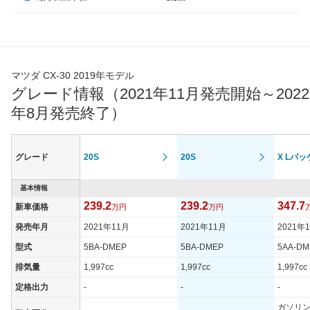
マツダ CX-30 2019年モデル
グレード情報（2021年11月発売開始～2022
年8月発売終了）
グレード
20S
20S
X Lパ
基本情報
239.2
239.2
347.7
新車価格
万円
万円
発売年月
2021年11月
2021年11月
2021年
型式
5BA-DMEP
5BA-DMEP
5AA-DM
排気量
1,997cc
1,997cc
1,997cc
定格出力
-
-
-
ガソリ