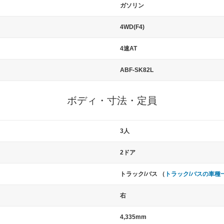
ガソリン
4WD(F4)
4速AT
ABF-SK82L
ボディ・寸法・定員
3人
2ドア
トラック/バス （
トラック/バスの車種
右
4,335mm