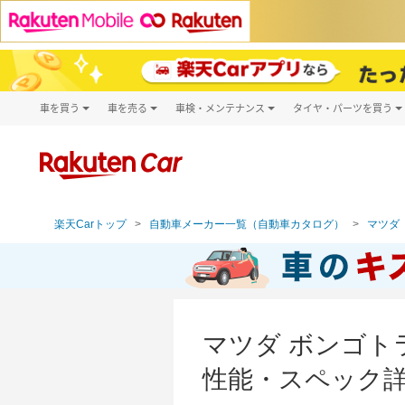
車を買う
車を売る
車検・メンテナンス
タイヤ・パーツを買う
試乗・商談
楽天Car車買取
車検予約
タイヤ・パー
キズ修理予約
新車
タイヤ交換サ
洗車・コーティング予約
メンテナンス管理
楽天Carトップ
自動車メーカー一覧（自動車カタログ）
マツダ（
マツダ ボンゴトラ
性能・スペック詳細