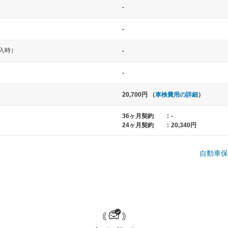
-
-
入時）
-
-
20,700円 （
車検費用の詳細
）
中型車
大型車
36ヶ月契約
:
-
ト など
ノア、セレナ、プリウス、カローラ、ステ
クラウン、
24ヶ月契約
:
20,340円
ップワゴン など
ハイエースワ
自動車保
一般的な荷物のサイズの目安