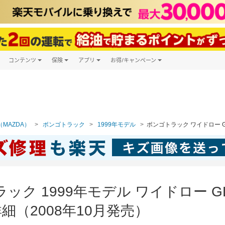
コンテンツ
保険
アプリ
お得/キャンペーン
楽天Carマガジン
キャンペーン一覧
ツ購入
自動車保険
楽天Carアプリ
自動車カタログ
ービス
楽天マイカー割
MAZDA）
ボンゴトラック
1999年モデル
ボンゴトラック ワイドロー G
ック 1999年モデル ワイドロー 
（2008年10月発売）