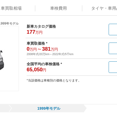
車買取
相場
車検
費用
タイヤ・
車用
1999年モデル
新車カタログ価格
177
万円
車買取価格 *
0
～
381
万円
万円
2008年式/20万km
～
2022年式/5千km
全国平均の車検価格 *
65,050
円
*当該価格は車種別の価格となります。
1999年モデル