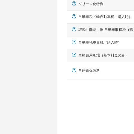
グリーン化特例
自動車税／軽自動車税（購入時）
環境性能割：旧 自動車取得税（購
自動車税重量税（購入時）
車検費用相場（基本料金のみ）
軽自動車
N-BOX、ワゴンR、タント、アル
自賠責保険料