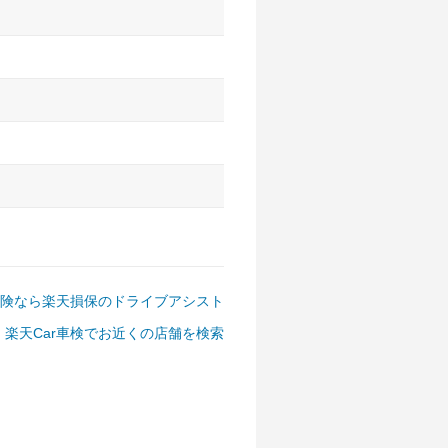
アルファード、フォレスター、
ゴン、デリカD:5 など
険なら楽天損保のドライブアシスト
楽天Car車検でお近くの店舗を検索