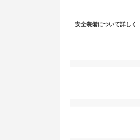
安全装備について詳しく
衝突防止
前走車や歩行者との
ーキアシスト、ABS
車線逸脱防止
車線のはみだしやふ
プアシストなどが装
運転・駐車支援
駐車をスムーズに行
グ・アシストやサイ
れています。