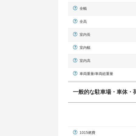
全幅
全高
室内長
室内幅
室内高
車両重量/車両総重量
一般的な駐車場・車体・
一般的に塗料などによる駐車場ライン
幅 5,000mmというサイズが
1015燃費