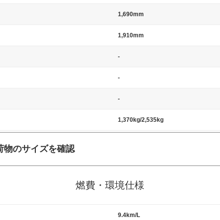
1,690mm
1,910mm
-
-
-
1,370kg/2,535kg
荷物のサイズを確認
施工の際には、1台当たりのスペースと駐車に必要な車路幅が、幅 2,500m
標準値（最低値）とされる事が多いようです。
燃費・環境仕様
9.4km/L