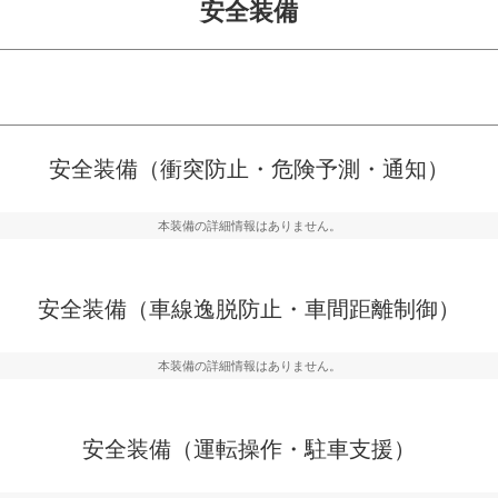
安全装備
危険予測・通知
衝突を回避するプリクラッシュブレ
見えにくい場所に潜む
安全装備（衝突防止・危険予測・通知）
などが装備されています。
テムなどが装備されて
本装備の詳細情報はありません。
車間距離制御
らつきを防止するためにレーンキー
安全な車間距離を保ち
備されています
ブ・クルーズ・コント
安全装備（車線逸脱防止・車間距離制御）
衝撃軽減
本装備の詳細情報はありません。
うためにインテリジェンスパーキン
万が一車体が衝撃を受
ドブラインドモニターなどが装備さ
るSRSエアバッグシス
ルトなどが装備されて
安全装備（運転操作・駐車支援）