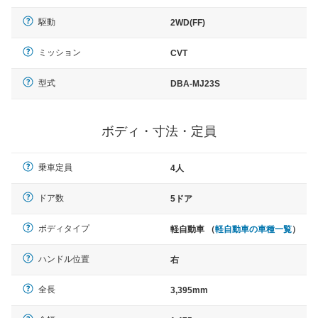
駆動
2WD(FF)
ミッション
CVT
型式
DBA-MJ23S
ボディ・寸法・定員
乗車定員
4人
ドア数
5ドア
ボディタイプ
軽自動車 （
軽自動車の車種一覧
）
ハンドル位置
右
全長
3,395mm