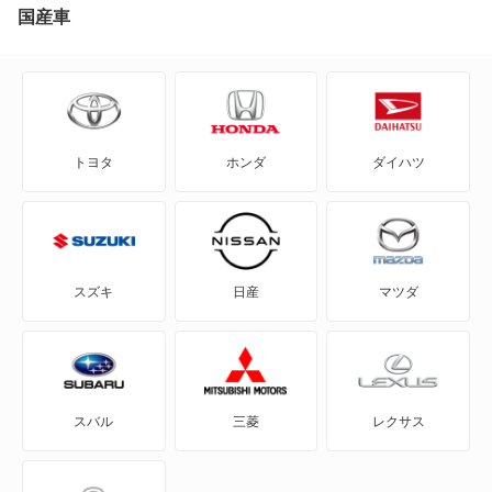
AZワゴン カスタムスタイル
国産車
CX-3
CX-30
トヨタ
ホンダ
ダイハツ
CX-5
CX-60
CX-60 PHEV
スズキ
日産
マツダ
CX-7
CX-8
スバル
三菱
レクサス
CX-80
CX-80 PHEV