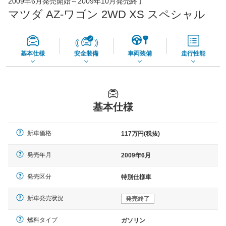
2009年6月発売開始～2009年10月発売終了
45,550
店舗を検索
円
マツダ AZ-ワゴン 2WD XS スペシャル
*当該価格は車種別の価格となります。
基本仕様
安全装備
車両装備
走行性能
基本仕様
新車価格
117万円(税抜)
発売年月
2009年6月
発売区分
特別仕様車
新車発売状況
発売終了
燃料タイプ
ガソリン