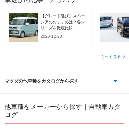
60km定地
-
-
装備詳細を見る
装備詳細を見る
装備オプション
【グレード選び】スペー
シアのおすすめは？各シ
リーズを徹底比較
2020-12-28
もっと見る
マツダの他車種をカタログから探す
AZ-1
AZ-3
他車種をメーカーから探す｜自動車カタ
ログ
AZ-オフロード