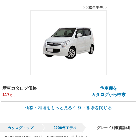
2008年モデル
新車カタログ価格
他車種を
117
カタログから検索
万円
車買取価格 *
価格・相場をもっと見る
価格・相場を閉じる
車買取相場
0
～
22.9
万円
万円
シミュレーション
2006年式/20万km
～
2012年式/5千km
カタログトップ
2008年モデル
グレード別装備詳細
全国平均の車検価格 *
楽天Car車検で