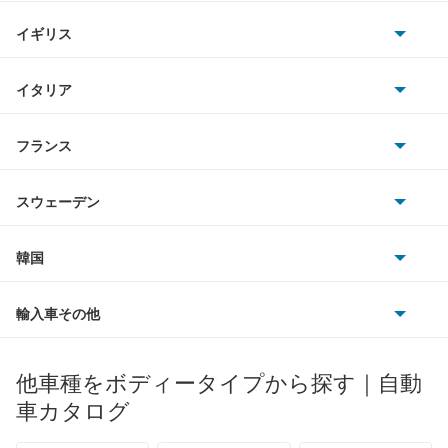
ホンダ
RX-7
BMW
キャデラック
イギリス
三菱
RX-8
BMWアルピナ
クライスラー
TVR
イタリア
マツダ
アクセラ
スマート
サターン
アストンマーティン
アルファロメオ
フランス
いすゞ
アクセラ ハイブリッド
アウディ
シボレー
ジャガー
アウトビアンキ
シトロエン
スバル
アクセラスポーツ
スウェーデン
オペル
ビュイック
ダイムラー
フィアット
プジョー
スズキ
サーブ
アテンザ セダン
フォルクスワーゲン
韓国
フォード
ベントレー
フェラーリ
ルノー
ダイハツ
ボルボ
アテンザ ワゴン
ポルシェ
ヒョンデ
ポンティアック
輸入車その他
ランドローバー
マセラティ
ブガッティ
光岡自動車
アテンザスポーツ
メルセデス・ベンツ
デーウ
もっと見る
マーキュリー
BYD
ロータス
ランチア
他車種をボディータイプから探す｜自動
日産ディーゼル
もっと見る
アテンザスポーツワゴン
マイバッハ
キア
リンカーン
プロトン
車カタログ
ローバー
ランボルギーニ
日野自動車
イクシオン
ブラバス
サンヨン