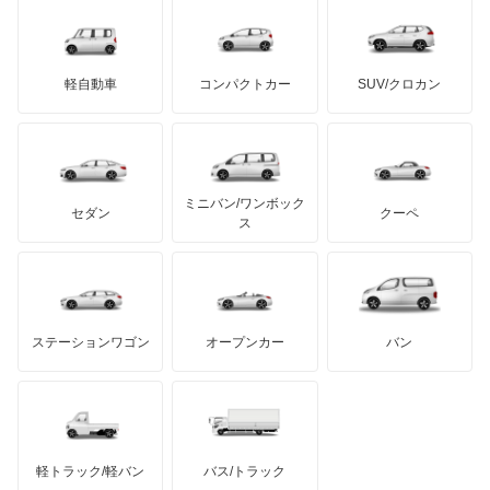
デロリアン
TD
ロールスロイス
デトマソ
三菱ふそう
エチュード
ミニ
ADモータース
サリーン
ドンカーブート
ジネッタ
アバルト
軽自動車
コンパクトカー
SUV/クロカン
UDトラックス
カスタムキャブ
アルテガ
プリムス
バーキン
もっと見る
ケータハム
イノチェンティ
レクサス
カペラ
テスラ
セアト
もっと見る
カーボディーズ
もっと見る
アキュラ
カペラC2
ミニバン/ワンボック
ジープ
KTM
セダン
クーペ
モーガン
ス
カペラCG
もっと見る
ダッジ
アルテガ
バンデンプラス
カペラカーゴ
GMC
マクラーレン
もっと見る
ステーションワゴン
オープンカー
バン
カペラワゴン
ハマー
オースチン
キャロル
インフィニティ
モーリス
キャロル エコ
軽トラック/軽バン
バス/トラック
トライアンフ
もっと見る