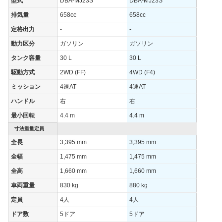
型式
DBA-MJ23S
DBA-MJ23S
排気量
658cc
658cc
定格出力
-
-
動力区分
ガソリン
ガソリン
タンク容量
30 L
30 L
駆動方式
2WD (FF)
4WD (F4)
ミッション
4速AT
4速AT
ハンドル
右
右
最小回転
4.4 m
4.4 m
寸法重量定員
全長
3,395 mm
3,395 mm
全幅
1,475 mm
1,475 mm
全高
1,660 mm
1,660 mm
車両重量
830 kg
880 kg
定員
4人
4人
ドア数
5ドア
5ドア