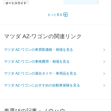
オートスライド
-
-
ドア
エンジン
もっと見る
最高出力
40.00 [54]/ 6,500
40.00 [54]/ 6,500
最高トルク
63 [6.4]/ 3,500
63 [6.4]/ 3,500
マツダ AZ-ワゴンの関連リンク
過給機
-
-
タイヤ
前輪サイズ
155/65R14 75S
155/65R14 75S
マツダ AZ-ワゴンの車買取価格・相場を見る
後輪サイズ
155/65R14 75S
155/65R14 75S
マツダ AZ-ワゴンの車検費用・相場を見る
燃費
WLTC
-
-
マツダ AZ-ワゴンの適合タイヤ・車用品を見る
WLTC/市街地
-
-
WLTC/郊外
-
-
マツダ AZ-ワゴンにおすすめの自動車保険を見る
WLTC/高速道路
-
-
JC08
20.4km/L
19km/L
1015
21km/L
20km/L
車選びの記事・ノウハウ