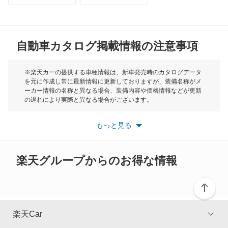
クレフ
MG
クロノス
自動車カタログ掲載情報の注意事項
ミニ
スクラムダンプ
モーク
※楽天カーの提供する車種情報は、新車発売時のカタログデータ
を元に作成し常に最新情報に更新しておりますが、装備名称がメ
スクラムトラック
ーカー情報の名称と異なる場合、装備内容や価格情報などが更新
もっと見る
の遅れにより実際と異なる場合がございます。
スクラムバン
※最新情報につきましては、各メーカーの情報をご確認くださ
い。
もっと見る
※また安全装備につきましては同名称の装備であっても動作範囲
スクラムワゴン
や性能に違いがございますので、詳細情報は各メーカーの情報を
ご確認ください。
スピアーノ
楽天グループからのお得な情報
スペクトロン
センティア
楽天Car