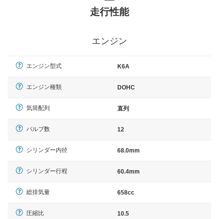
走行性能
エンジン
エンジン型式
K6A
エンジン種類
DOHC
気筒配列
直列
バルブ数
12
シリンダー内径
68.0mm
シリンダー行程
60.4mm
総排気量
658cc
圧縮比
10.5