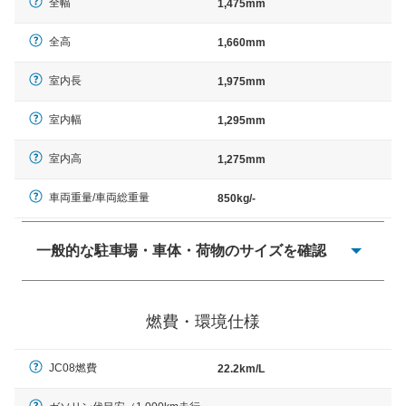
全幅
1,475mm
全高
1,660mm
室内長
1,975mm
室内幅
1,295mm
室内高
1,275mm
車両重量/車両総重量
850kg/-
一般的な駐車場・車体・荷物のサイズを確認
一般的に塗料などによる駐車場ライン施工の際には、1台
当たりのスペースと駐車に必要な車路幅が、幅 2,500mm
燃費・環境仕様
× 長さ 5,000mm 車路幅 5,000mmというサイズが標準値
（最低値）とされる事が多いようです。
JC08燃費
22.2km/L