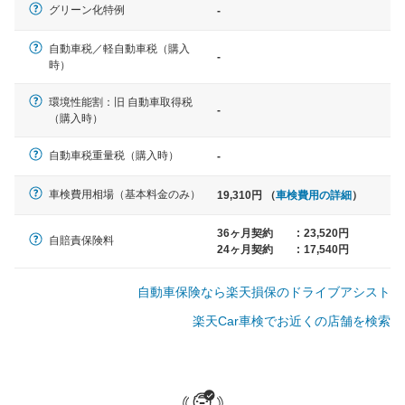
軽自動車
グリーン化特例
-
N-BOX、ワゴンR、タント、アル
ト など
自動車税／軽自動車税（購入
-
時）
環境性能割：旧 自動車取得税
-
（購入時）
中型車
ノア、セレナ、プリウス、カロー
自動車税重量税（購入時）
-
ラ、ステップワゴン など
車検費用相場（基本料金のみ）
19,310円 （
車検費用の詳細
）
36ヶ月契約
:
23,520円
自賠責保険料
24ヶ月契約
:
17,540円
大型車
クラウン、アルファード、フォレ
自動車保険なら楽天損保のドライブアシスト
スター、ハイエースワゴン、デリ
カD:5 など
楽天Car車検でお近くの店舗を検索