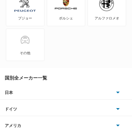
MPV
プジョー
ポルシェ
アルファロメオ
MS-6
MS-8
MS-9
その他
MX-30
MX-30 EV
国別全メーカー一覧
MX-30 ロータリーEV
日本
トヨタ
MX-6
ドイツ
日産
R360クーペ
AMG
アメリカ