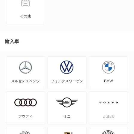
J100トラック
その他
J100バン
J80トラック
輸入車
J80バン
MAZDA2
メルセデスベンツ
フォルクスワーゲン
BMW
MAZDA3 セダン
MAZDA3 ファストバック
MAZDA6 セダン
アウディ
ミニ
ボルボ
MAZDA6 ワゴン