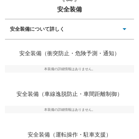
一般的な荷物のサイズの目安
安全装備
安全装備について詳しく
衝突防止
前走車や歩行者との衝突を回避するプリクラッシュブレ
安全装備（衝突防止・危険予測・通知）
ーキアシスト、ABSなどが装備されています。
危険予測・通知
本装備の詳細情報はありません。
見えにくい場所に潜む危険を予測・通知するためのシス
テムなどが装備されています。
車線逸脱防止
安全装備（車線逸脱防止・車間距離制御）
車線のはみだしやふらつきを防止するためにレーンキー
プアシストなどが装備されています
本装備の詳細情報はありません。
車間距離制御
安全な車間距離を保ちながら前車を追従するアダプティ
ブ・クルーズ・コントロールなどが装備されています。
安全装備（運転操作・駐車支援）
運転・駐車支援