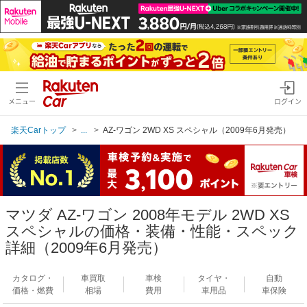
メニュー
ログイン
楽天Carトップ
...
AZ-ワゴン 2WD XS スペシャル（2009年6月発売）
マツダ AZ-ワゴン 2008年モデル 2WD XS
スペシャルの価格・装備・性能・スペック
詳細（2009年6月発売）
カタログ・
車買取
車検
タイヤ・
自動
価格・燃費
相場
費用
車用品
車保険