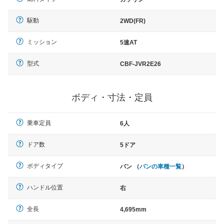
駆動
2WD(FR)
ミッション
5速AT
型式
CBF-JVR2E26
ボディ・寸法・定員
乗車定員
6人
ドア数
5ドア
ボディタイプ
バン （
バンの車種一覧
）
ハンドル位置
右
全長
4,695mm