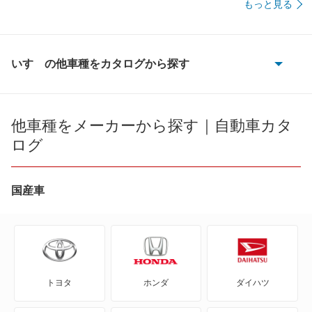
もっと見る
いすゞの他車種をカタログから探す
117クーペ
PAネロ
他車種をメーカーから探す｜自動車カタ
ログ
アスカ
アスカCX
国産車
ウィザード
ウィザードアライブ
トヨタ
ホンダ
ダイハツ
エルフ