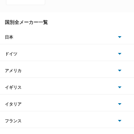
ファーゴバン
ファーゴマイクロバス
国別全メーカー一覧
フィリー
日本
トヨタ
フォワード
ドイツ
日産
ミュー
AMG
アメリカ
ホンダ
ロデオ
BMW
キャデラック
イギリス
三菱
BMWアルピナ
もっと見る
クライスラー
TVR
イタリア
マツダ
スマート
サターン
アストンマーティン
アルファロメオ
フランス
いすゞ
アウディ
シボレー
ジャガー
アウトビアンキ
シトロエン