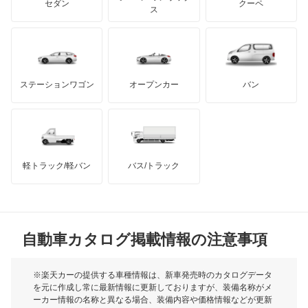
ジープ
KTM
セダン
クーペ
モーガン
ス
もっと見る
ダッジ
アルテガ
バンデンプラス
GMC
マクラーレン
もっと見る
ステーションワゴン
オープンカー
バン
ハマー
オースチン
インフィニティ
モーリス
軽トラック/軽バン
バス/トラック
トライアンフ
もっと見る
MG
自動車カタログ掲載情報の注意事項
ミニ
モーク
※楽天カーの提供する車種情報は、新車発売時のカタログデータ
を元に作成し常に最新情報に更新しておりますが、装備名称がメ
ーカー情報の名称と異なる場合、装備内容や価格情報などが更新