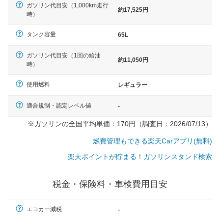
ガソリン代目安（1,000km走行
約17,525円
時）
タンク容量
65L
ガソリン代目安（1回の給油
約11,050円
時）
使用燃料
レギュラー
適合規制・認定レベル値
-
※ガソリンの全国平均単価：170円（調査日：2026/07/13）
燃費管理もできる楽天Carアプリ(無料)
楽天ポイントが貯まる！ガソリンスタンド検索
税金・保険料・車検費用目安
一般的な車体のサイズの目安
エコカー減税
-