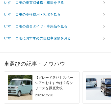
いすゞ コモの車買取価格・相場を見る
195/80R15 103/101L
195/80R15 103/101L
195/80R
前輪サイズ
LT
LT
LT
いすゞ コモの車検費用・相場を見る
後輪サイズ
195/80R15 107/105LLT
195/80R15 107/105LLT
195/80R
いすゞ コモの適合タイヤ・車用品を見る
燃費
WLTC
-
-
-
いすゞ コモにおすすめの自動車保険を見る
WLTC/市街地
-
-
-
WLTC/郊外
-
-
-
WLTC/高速道路
-
-
-
車選びの記事・ノウハウ
JC08
9.9km/L
10.4km/L
9.9km/L
1015
-
-
-
【グレード選び】スペー
60km定地
-
-
-
シアのおすすめは？各シ
リーズを徹底比較
装備詳細を見る
装備詳細を見る
装備
装備オプション
2020-12-28