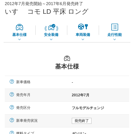
73,850
店舗を検索
円
2012年7月発売開始～2017年6月発売終了
いすゞ コモ LD 平床 ロング
*当該価格は車種別の価格となります。
基本仕様
安全装備
車両装備
走行性能
基本仕様
新車価格
-
発売年月
2012年7月
発売区分
フルモデルチェンジ
新車発売状況
発売終了
燃料タイプ
ガソリン