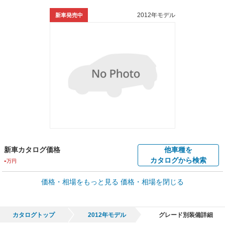
2012年モデル
新車発売中
新車カタログ価格
他車種を
-
カタログから検索
万円
価格・相場をもっと見る
価格・相場を閉じる
車買取価格 *
クルマを高額売却
情報収集中
Web申込みスタート
全国平均の車検価格 *
楽天Car車検で
カタログトップ
2012年モデル
グレード別装備詳細