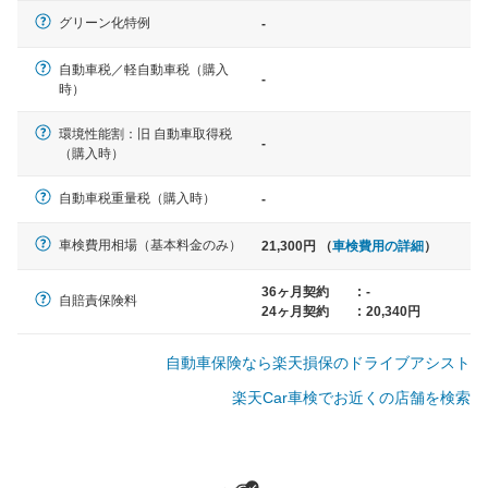
軽自動車
グリーン化特例
-
N-BOX、ワゴンR、タント、アル
ト など
自動車税／軽自動車税（購入
-
時）
環境性能割：旧 自動車取得税
-
（購入時）
中型車
ノア、セレナ、プリウス、カロー
自動車税重量税（購入時）
-
ラ、ステップワゴン など
車検費用相場（基本料金のみ）
21,300円 （
車検費用の詳細
）
36ヶ月契約
:
-
自賠責保険料
24ヶ月契約
:
20,340円
大型車
クラウン、アルファード、フォレ
自動車保険なら楽天損保のドライブアシスト
スター、ハイエースワゴン、デリ
カD:5 など
楽天Car車検でお近くの店舗を検索