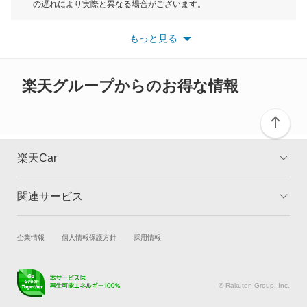
もっと見る
の遅れにより実際と異なる場合がございます。
※最新情報につきましては、各メーカーの情報をご確認くださ
い。
もっと見る
※また安全装備につきましては同名称の装備であっても動作範囲
や性能に違いがございますので、詳細情報は各メーカーの情報を
ご確認ください。
楽天グループからのお得な情報
楽天Car
関連サービス
TOP
よくある質問
キャンペーン一覧
試乗・商談
新車購入
企業情報
個人情報保護方針
採用情報
楽天Car車買取
車検予約
キズ修理予約
洗車・コーティング予約
© Rakuten Group, Inc.
メンテナンス管理
タイヤ・パーツ購入