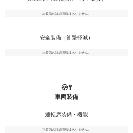
運転・駐車支援
駐車をスムーズに行うためにインテリジェンスパーキン
グ・アシストやサイドブラインドモニターなどが装備さ
本装備の詳細情報はありません。
れています。
衝撃軽減
万が一車体が衝撃を受けたときに、運転者・同乗者を守
安全装備（衝撃軽減）
るSRSエアバッグシステム、プリテンショナーシートベ
ルトなどが装備されています。
本装備の詳細情報はありません。
車両装備
運転席装備・機能
本装備の詳細情報はありません。