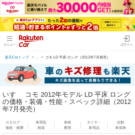
メニュー
ログイン
楽天Carトップ
...
コモ LD 平床 ロング（2012年7月発売）
いすゞ コモ 2012年モデル LD 平床 ロング
の価格・装備・性能・スペック詳細（2012
年7月発売）
カタログ・
車買取
車検
タイヤ・
自動
価格・燃費
相場
費用
車用品
車保険