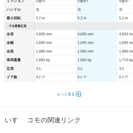
ミッション
5速AT
5速MT
5速AT
ハンドル
右
右
右
最小回転
5.2 m
5.2 m
5.2 m
寸法重量定員
全長
4,695 mm
4,695 mm
4,695 
全幅
1,695 mm
1,695 mm
1,695 
全高
1,990 mm
1,990 mm
1,990 
車両重量
1,680 kg
1,660 kg
1,710 kg
定員
3人
3人
3人
ドア数
4ドア
4ドア
5ドア
オートスライド
あり
-
あり
ドア
もっと見る
エンジン
最高出力
96.00 [130]/ 5,600
96.00 [130]/ 5,600
96.00 [1
最高トルク
178 [18.1]/ 4,400
178 [18.1]/ 4,400
178 [18.
いすゞ コモの関連リンク
過給機
-
-
-
タイヤ