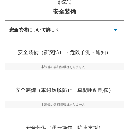
一般的な荷物のサイズの目安
安全装備
安全装備について詳しく
衝突防止
前走車や歩行者との衝突を回避するプリクラッシュブレ
安全装備（衝突防止・危険予測・通知）
ーキアシスト、ABSなどが装備されています。
危険予測・通知
本装備の詳細情報はありません。
見えにくい場所に潜む危険を予測・通知するためのシス
テムなどが装備されています。
車線逸脱防止
安全装備（車線逸脱防止・車間距離制御）
車線のはみだしやふらつきを防止するためにレーンキー
プアシストなどが装備されています
本装備の詳細情報はありません。
車間距離制御
安全な車間距離を保ちながら前車を追従するアダプティ
ブ・クルーズ・コントロールなどが装備されています。
安全装備（運転操作・駐車支援）