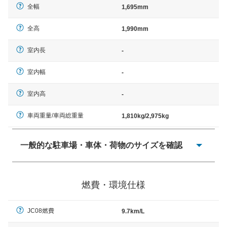
全幅
1,695mm
全高
1,990mm
室内長
-
室内幅
-
室内高
-
車両重量/車両総重量
1,810kg/2,975kg
一般的な駐車場・車体・荷物のサイズを確認
一般的に塗料などによる駐車場ライン施工の際には、1台
当たりのスペースと駐車に必要な車路幅が、幅 2,500mm
燃費・環境仕様
× 長さ 5,000mm 車路幅 5,000mmというサイズが標準値
（最低値）とされる事が多いようです。
JC08燃費
9.7km/L