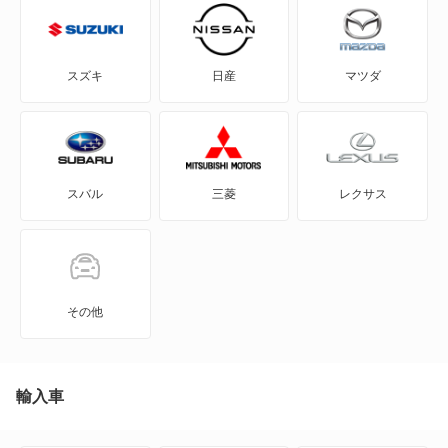
エルフ CNG
エルフ ハイブリッド
スズキ
日産
マツダ
エルフダンプ
エルフバン
スバル
三菱
レクサス
コモマイクロバス
コモワゴン
ジェミニ
その他
ジェミネット
ジャストン
輸入車
ジャーニー