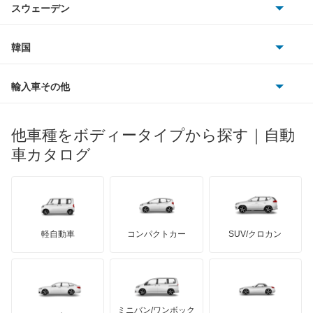
スバル
スウェーデン
オペル
ビュイック
ダイムラー
フィアット
プジョー
スズキ
サーブ
フォルクスワーゲン
韓国
フォード
ベントレー
フェラーリ
ルノー
ダイハツ
ボルボ
ポルシェ
ヒョンデ
ポンティアック
輸入車その他
ランドローバー
マセラティ
ブガッティ
光岡自動車
メルセデス・ベンツ
デーウ
もっと見る
マーキュリー
BYD
ロータス
ランチア
他車種をボディータイプから探す｜自動
日産ディーゼル
もっと見る
マイバッハ
キア
リンカーン
プロトン
車カタログ
ローバー
ランボルギーニ
日野自動車
ブラバス
サンヨン
デロリアン
TD
ロールスロイス
デトマソ
三菱ふそう
ミニ
ADモータース
サリーン
ドンカーブート
ジネッタ
アバルト
軽自動車
コンパクトカー
SUV/クロカン
UDトラックス
アルテガ
プリムス
バーキン
もっと見る
ケータハム
イノチェンティ
レクサス
テスラ
セアト
もっと見る
カーボディーズ
もっと見る
アキュラ
ミニバン/ワンボック