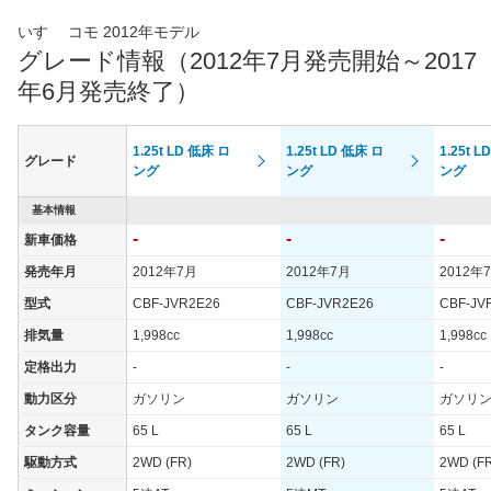
いすゞ コモ 2012年モデル
グレード情報（2012年7月発売開始～2017
年6月発売終了）
1.25t LD 低床 ロ
1.25t LD 低床 ロ
1.25t 
グレード
ング
ング
ング
基本情報
-
-
-
新車価格
発売年月
2012年7月
2012年7月
2012年
型式
CBF-JVR2E26
CBF-JVR2E26
CBF-JV
排気量
1,998cc
1,998cc
1,998cc
定格出力
-
-
-
動力区分
ガソリン
ガソリン
ガソリ
タンク容量
65 L
65 L
65 L
駆動方式
2WD (FR)
2WD (FR)
2WD (F