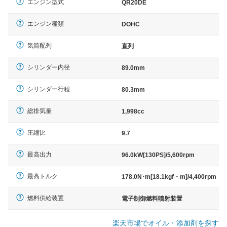
エンジン型式
QR20DE
エンジン種類
DOHC
気筒配列
直列
シリンダー内径
89.0mm
シリンダー行程
80.3mm
総排気量
1,998cc
圧縮比
9.7
最高出力
96.0kW[130PS]/5,600rpm
最高トルク
178.0N･m[18.1kgf・m]/4,400rpm
燃料供給装置
電子制御燃料噴射装置
楽天市場でオイル・添加剤を探す