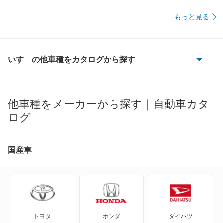
もっと見る
いすゞの他車種をカタログから探す
117クーペ
PAネロ
他車種をメーカーから探す｜自動車カタ
ログ
アスカ
アスカCX
国産車
ウィザード
ウィザードアライブ
トヨタ
ホンダ
ダイハツ
エルフ