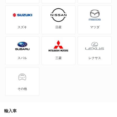
エルフ CNG
エルフ ハイブリッド
スズキ
日産
マツダ
エルフダンプ
エルフバン
スバル
三菱
レクサス
コモマイクロバス
コモワゴン
ジェミニ
その他
ジェミネット
ジャストン
輸入車