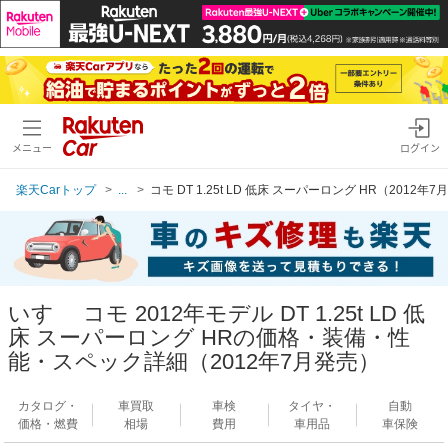
メニュー
ログイン
楽天Carトップ
...
コモ DT 1.25t LD 低床 スーパーロング HR（2012年
いすゞ コモ 2012年モデル DT 1.25t LD 低
床 スーパーロング HRの価格・装備・性
能・スペック詳細（2012年7月発売）
カタログ・
車買取
車検
タイヤ・
自動
価格・燃費
相場
費用
車用品
車保険