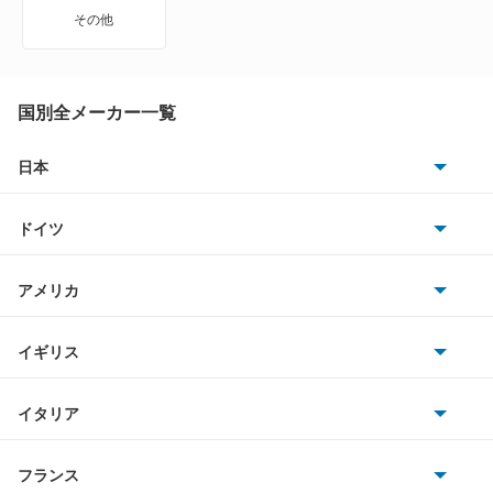
ファーゴトラック
その他
ファーゴバン
ファーゴマイクロバス
国別全メーカー一覧
フィリー
日本
トヨタ
フォワード
ドイツ
日産
ミュー
AMG
アメリカ
ホンダ
ロデオ
BMW
キャデラック
イギリス
三菱
BMWアルピナ
もっと見る
クライスラー
TVR
イタリア
マツダ
スマート
サターン
アストンマーティン
アルファロメオ
フランス
いすゞ
アウディ