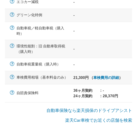
エコカー減税
-
軽自動車
グリーン化特例
-
N-BOX、ワゴンR、タント、アル
ト など
自動車税／軽自動車税（購入
-
時）
環境性能割：旧 自動車取得税
-
（購入時）
中型車
ノア、セレナ、プリウス、カロー
自動車税重量税（購入時）
-
ラ、ステップワゴン など
車検費用相場（基本料金のみ）
21,300円 （
車検費用の詳細
）
36ヶ月契約
:
-
自賠責保険料
24ヶ月契約
:
28,370円
大型車
クラウン、アルファード、フォレ
自動車保険なら楽天損保のドライブアシスト
スター、ハイエースワゴン、デリ
カD:5 など
楽天Car車検でお近くの店舗を検索