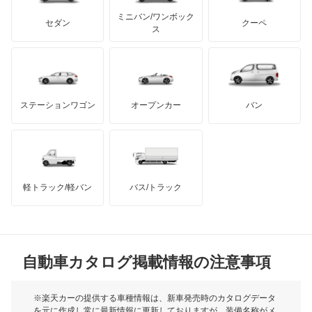
もっと見る
アキュラ
ミニバン/ワンボック
ジープ
KTM
セダン
クーペ
モーガン
ス
もっと見る
ダッジ
アルテガ
バンデンプラス
GMC
マクラーレン
もっと見る
ステーションワゴン
オープンカー
バン
ハマー
オースチン
インフィニティ
モーリス
軽トラック/軽バン
バス/トラック
トライアンフ
もっと見る
MG
自動車カタログ掲載情報の注意事項
ミニ
モーク
※楽天カーの提供する車種情報は、新車発売時のカタログデータ
を元に作成し常に最新情報に更新しておりますが、装備名称がメ