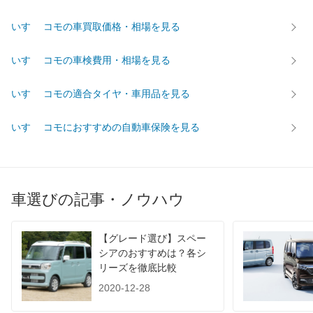
タイヤ
いすゞ コモの車買取価格・相場を見る
195/80R15 103/101L
195/80R15 103/101L
195/80R
前輪サイズ
LT
LT
LT
いすゞ コモの車検費用・相場を見る
後輪サイズ
195/80R15 107/105LLT
195/80R15 107/105LLT
195/80R
いすゞ コモの適合タイヤ・車用品を見る
燃費
WLTC
-
-
-
いすゞ コモにおすすめの自動車保険を見る
WLTC/市街地
-
-
-
WLTC/郊外
-
-
-
WLTC/高速道路
-
-
-
車選びの記事・ノウハウ
JC08
9.9km/L
10.4km/L
9.9km/L
1015
-
-
-
【グレード選び】スペー
60km定地
-
-
-
シアのおすすめは？各シ
リーズを徹底比較
装備詳細を見る
装備詳細を見る
装備
装備オプション
2020-12-28