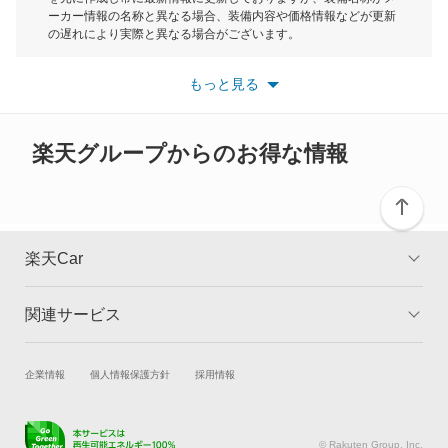
ーカー情報の名称と異なる場合、装備内容や価格情報などが更新
もっと見る
の遅れにより実際と異なる場合がございます。
※最新情報につきましては、各メーカーの情報をご確認くださ
い。
もっと見る
※また安全装備につきましては同名称の装備であっても動作範囲
や性能に違いがございますので、詳細情報は各メーカーの情報を
ご確認ください。
楽天グループからのお得な情報
楽天Car
関連サービス
TOP
よくある質問
キャンペーン一覧
試乗・商談
新車購入
企業情報
個人情報保護方針
採用情報
楽天Car車買取
車検予約
キズ修理予約
洗車・コーティング予約
© Rakuten Group, Inc.