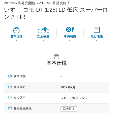
73,850
店舗を検索
円
2012年7月発売開始～2017年6月発売終了
いすゞ コモ DT 1.25t LD 低床 スーパーロ
*当該価格は車種別の価格となります。
ング HR
基本仕様
安全装備
車両装備
走行性能
基本仕様
新車価格
-
発売年月
2012年7月
発売区分
フルモデルチェンジ
新車発売状況
発売終了