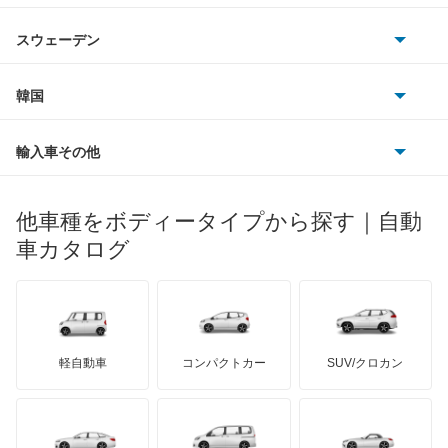
シボレー
ジャガー
アウトビアンキ
シトロエン
スバル
スウェーデン
オペル
ビュイック
ダイムラー
フィアット
プジョー
スズキ
サーブ
フォルクスワーゲン
韓国
フォード
ベントレー
フェラーリ
ルノー
ダイハツ
ボルボ
ポルシェ
ヒョンデ
ポンティアック
輸入車その他
ランドローバー
マセラティ
ブガッティ
光岡自動車
メルセデス・ベンツ
デーウ
もっと見る
マーキュリー
BYD
ロータス
ランチア
他車種をボディータイプから探す｜自動
日産ディーゼル
もっと見る
マイバッハ
キア
リンカーン
プロトン
車カタログ
ローバー
ランボルギーニ
日野自動車
ブラバス
サンヨン
デロリアン
TD
ロールスロイス
デトマソ
三菱ふそう
ミニ
ADモータース
サリーン
ドンカーブート
ジネッタ
アバルト
軽自動車
コンパクトカー
SUV/クロカン
UDトラックス
アルテガ
プリムス
バーキン
もっと見る
ケータハム
イノチェンティ
レクサス
テスラ
セアト
もっと見る
カーボディーズ