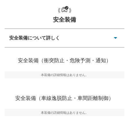
一般的な荷物のサイズの目安
安全装備
安全装備について詳しく
衝突防止
前走車や歩行者との衝突を回避するプリクラッシュブレ
安全装備（衝突防止・危険予測・通知）
ーキアシスト、ABSなどが装備されています。
危険予測・通知
本装備の詳細情報はありません。
見えにくい場所に潜む危険を予測・通知するためのシス
テムなどが装備されています。
車線逸脱防止
安全装備（車線逸脱防止・車間距離制御）
車線のはみだしやふらつきを防止するためにレーンキー
プアシストなどが装備されています
本装備の詳細情報はありません。
車間距離制御
安全な車間距離を保ちながら前車を追従するアダプティ
ブ・クルーズ・コントロールなどが装備されています。