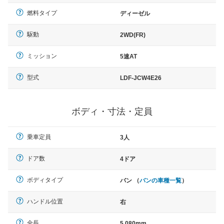
燃料タイプ
ディーゼル
駆動
2WD(FR)
ミッション
5速AT
型式
LDF-JCW4E26
ボディ・寸法・定員
乗車定員
3人
ドア数
4ドア
ボディタイプ
バン （
バンの車種一覧
）
ハンドル位置
右
全長
5,080mm