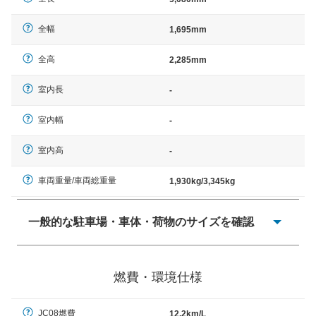
全幅
1,695mm
全高
2,285mm
室内長
-
室内幅
-
室内高
-
車両重量/車両総重量
1,930kg/3,345kg
一般的な駐車場・車体・荷物のサイズを確認
一般的に塗料などによる駐車場ライン施工の際には、1台
当たりのスペースと駐車に必要な車路幅が、幅 2,500mm
燃費・環境仕様
× 長さ 5,000mm 車路幅 5,000mmというサイズが標準値
（最低値）とされる事が多いようです。
JC08燃費
12.2km/L