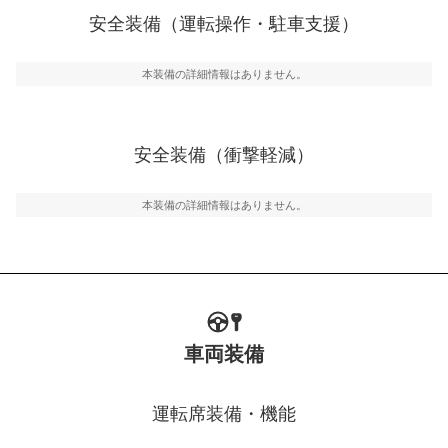
安全装備（運転操作・駐車支援）
運転・駐車支援
駐車をスムーズに行うためにインテリジェンスパーキン
グ・アシストやサイドブラインドモニターなどが装備さ
本装備の詳細情報はありません。
れています。
衝撃軽減
万が一車体が衝撃を受けたときに、運転者・同乗者を守
安全装備（衝撃軽減）
るSRSエアバッグシステム、プリテンショナーシートベ
ルトなどが装備されています。
本装備の詳細情報はありません。
車両装備
運転席装備・機能