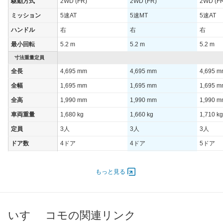
駆動方式
2WD (FR)
2WD (FR)
2WD (F
ミッション
5速AT
5速MT
5速AT
ハンドル
右
右
右
最小回転
5.2 m
5.2 m
5.2 m
寸法重量定員
全長
4,695 mm
4,695 mm
4,695 
全幅
1,695 mm
1,695 mm
1,695 
全高
1,990 mm
1,990 mm
1,990 
車両重量
1,680 kg
1,660 kg
1,710 kg
定員
3人
3人
3人
ドア数
4ドア
4ドア
5ドア
オートスライド
あり
-
あり
ドア
もっと見る
エンジン
最高出力
96.00 [130]/ 5,600
96.00 [130]/ 5,600
96.00 [1
最高トルク
178 [18.1]/ 4,400
178 [18.1]/ 4,400
178 [18.
いすゞ コモの関連リンク
過給機
-
-
-