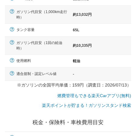
ガソリン代目安（1,000km走行
約13,032円
時）
タンク容量
65L
ガソリン代目安（1回の給油
約10,335円
時）
使用燃料
軽油
適合規制・認定レベル値
-
※ガソリンの全国平均単価：159円（調査日：2026/07/13）
燃費管理もできる楽天Carアプリ(無料)
楽天ポイントが貯まる！ガソリンスタンド検索
税金・保険料・車検費用目安
一般的な車体のサイズの目安