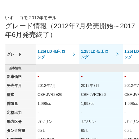
いすゞ コモ 2012年モデル
グレード情報（2012年7月発売開始～2017
年6月発売終了）
1.25t LD 低床 ロ
1.25t LD 低床 ロ
1.25t 
グレード
ング
ング
ング
基本情報
-
-
-
新車価格
発売年月
2012年7月
2012年7月
2012年
型式
CBF-JVR2E26
CBF-JVR2E26
CBF-JV
排気量
1,998cc
1,998cc
1,998cc
定格出力
-
-
-
動力区分
ガソリン
ガソリン
ガソリ
タンク容量
65 L
65 L
65 L