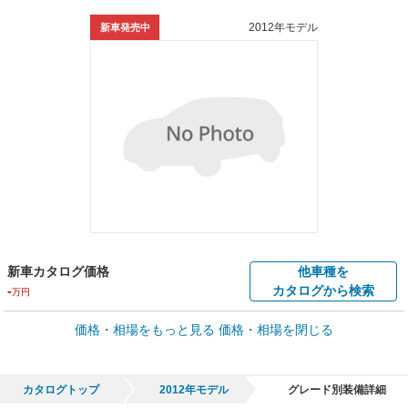
2012年モデル
新車発売中
新車カタログ価格
他車種を
-
カタログから検索
万円
価格・相場をもっと見る
価格・相場を閉じる
車買取価格 *
クルマを高額売却
情報収集中
Web申込みスタート
全国平均の車検価格 *
楽天Car車検で
カタログトップ
2012年モデル
グレード別装備詳細