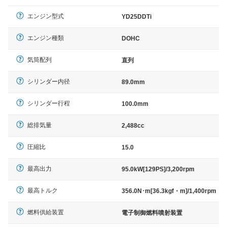
エンジン型式
YD25DDTi
エンジン種類
DOHC
気筒配列
直列
シリンダー内径
89.0mm
シリンダー行程
100.0mm
総排気量
2,488cc
圧縮比
15.0
最高出力
95.0kW[129PS]/3,200rpm
最高トルク
356.0N･m[36.3kgf・m]/1,400rpm
燃料供給装置
電子制御燃料噴射装置