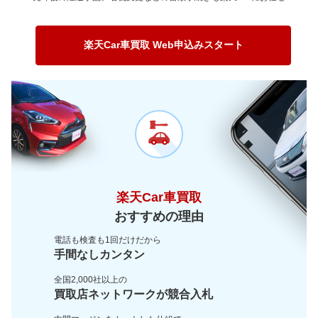
～ 200,000km
18.9万
0.5万
～ 180,000km
24万
3.5万
～ 150,000km
21.8万
1.3万
～ 120,000km
82.5万
2.9万
～ 200,000km
17.7万
2.6万
～ 180,000km
17.6万
1万
～ 150,000km
65.3万
2.3万
楽天Car車買取 Web申込みスタート
～ 200,000km
13万
0.7万
～ 180,000km
52.7万
1.8万
～ 200,000km
38.9万
1.3万
楽天Car車買取
おすすめの理由
電話も検査も1回だけだから
手間なしカンタン
全国2,000社以上の
買取店ネットワークが
競合入札