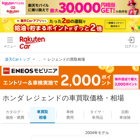
メニュー
ログイン
楽天Carトップ
...
レジェンドの買取相場
ホンダ レジェンドの車買取価格・相場
カタログ・
車買取
車検
タイヤ・
自動
価格・燃費
相場
費用
車用品
車保険
2004年モデル