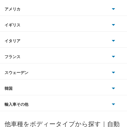
日産
アコード
AMG
アメリカ
ホンダ
アコード ハイブリッド
BMW
キャデラック
イギリス
三菱
アコード プラグイン ハイブリッド
BMWアルピナ
クライスラー
TVR
イタリア
マツダ
アコードクーペ
スマート
サターン
アストンマーティン
アルファロメオ
フランス
いすゞ
アコードツアラー
アウディ
シボレー
ジャガー
アウトビアンキ
シトロエン
スバル
アコードワゴン
スウェーデン
オペル
ビュイック
ダイムラー
フィアット
プジョー
スズキ
サーブ
アスコット
フォルクスワーゲン
韓国
フォード
ベントレー
フェラーリ
ルノー
ダイハツ
ボルボ
アスコットイノーバ
ポルシェ
ヒョンデ
ポンティアック
輸入車その他
ランドローバー
マセラティ
ブガッティ
光岡自動車
アヴァンシア
メルセデス・ベンツ
デーウ
もっと見る
マーキュリー
BYD
ロータス
ランチア
他車種をボディータイプから探す｜自動
日産ディーゼル
もっと見る
インサイト