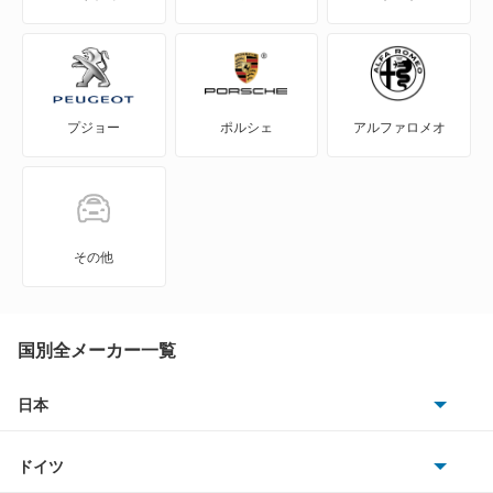
S2000
S660
プジョー
ポルシェ
アルファロメオ
Super-ONE
WR-V
Z
その他
ZR-V
ZR-V ハイブリッド
国別全メーカー一覧
アクティトラック
日本
トヨタ
アクティバン
ドイツ