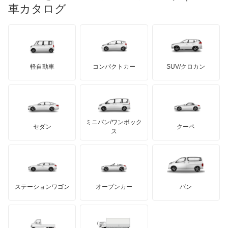
マイバッハ
キア
リンカーン
プロトン
車カタログ
ローバー
ランボルギーニ
日野自動車
インサイト エクスクルーシブ
ブラバス
サンヨン
デロリアン
TD
ロールスロイス
デトマソ
三菱ふそう
インスパイア
ミニ
ADモータース
サリーン
ドンカーブート
ジネッタ
アバルト
軽自動車
コンパクトカー
SUV/クロカン
UDトラックス
インテグラ
アルテガ
プリムス
バーキン
もっと見る
ケータハム
イノチェンティ
レクサス
インテグラSJ
テスラ
セアト
もっと見る
カーボディーズ
もっと見る
アキュラ
エアウェイブ
ミニバン/ワンボック
ジープ
KTM
セダン
クーペ
モーガン
ス
エディックス
もっと見る
ダッジ
アルテガ
バンデンプラス
エリシオン
GMC
マクラーレン
もっと見る
ステーションワゴン
オープンカー
バン
エリシオン プレステージ
ハマー
オースチン
エレメント
インフィニティ