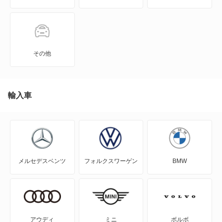
N-ONE
N-ONE e:
その他
N-VAN
N-VAN e:
輸入車
N-WGN
N360
メルセデスベンツ
フォルクスワーゲン
BMW
NSX
NSX ハイブリッド
S-MX
アウディ
ミニ
ボルボ