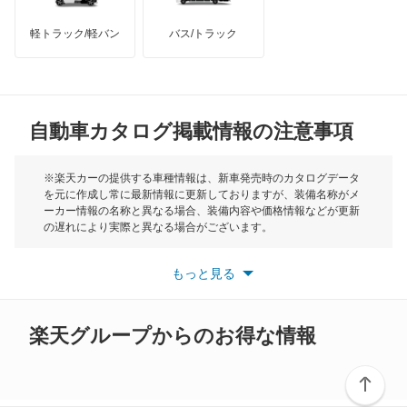
モーリス
オデッセイ
軽トラック/軽バン
バス/トラック
トライアンフ
もっと見る
オデッセイ ハイブリッド
MG
オルティア
自動車カタログ掲載情報の注意事項
ミニ
キャパ
モーク
※楽天カーの提供する車種情報は、新車発売時のカタログデータ
を元に作成し常に最新情報に更新しておりますが、装備名称がメ
クイントインテグラ
ーカー情報の名称と異なる場合、装備内容や価格情報などが更新
もっと見る
の遅れにより実際と異なる場合がございます。
クラリティ PHEV
※最新情報につきましては、各メーカーの情報をご確認くださ
い。
もっと見る
※また安全装備につきましては同名称の装備であっても動作範囲
クラリティ フューエル セル
や性能に違いがございますので、詳細情報は各メーカーの情報を
ご確認ください。
クロスロード
楽天グループからのお得な情報
グレイス