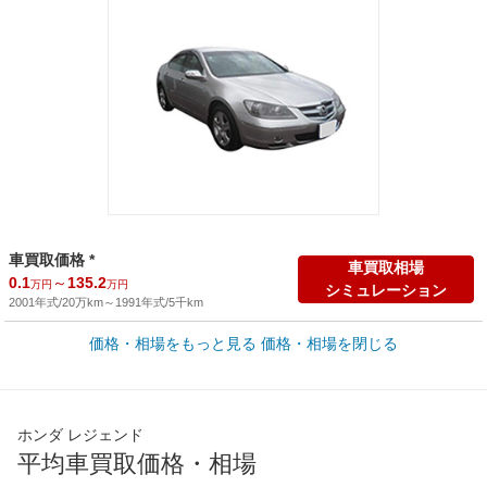
車買取価格 *
車買取相場
0.1
～
135.2
万円
万円
シミュレーション
2001年式/20万km
～
1991年式/5千km
価格・相場をもっと見る
価格・相場を閉じる
新車カタログ価格
他車種を
500
～
633.3
カタログから検索
万円
万円
全国平均の車検価格 *
楽天Car車検で
ホンダ レジェンド
73,850
店舗を検索
円
平均車買取価格・相場
*当該価格は車種別の価格となります。