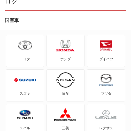
ログ
CR-V ハイブリッド
CR-X
国産車
CR-Xデルソル
CR-Z
トヨタ
ホンダ
ダイハツ
Honda e
HR-V
MDX
スズキ
日産
マツダ
N BOX
N BOX スラッシュ
スバル
三菱
レクサス
N BOX+