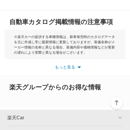
モンディアル
MG
ラ フェラーリ
自動車カタログ掲載情報の注意事項
ミニ
ローマ
モーク
※楽天カーの提供する車種情報は、新車発売時のカタログデータ
を元に作成し常に最新情報に更新しておりますが、装備名称がメ
ローマ スパイダー
ーカー情報の名称と異なる場合、装備内容や価格情報などが更新
もっと見る
の遅れにより実際と異なる場合がございます。
※最新情報につきましては、各メーカーの情報をご確認くださ
もっと見る
い。
もっと見る
※また安全装備につきましては同名称の装備であっても動作範囲
や性能に違いがございますので、詳細情報は各メーカーの情報を
ご確認ください。
楽天グループからのお得な情報
楽天Car