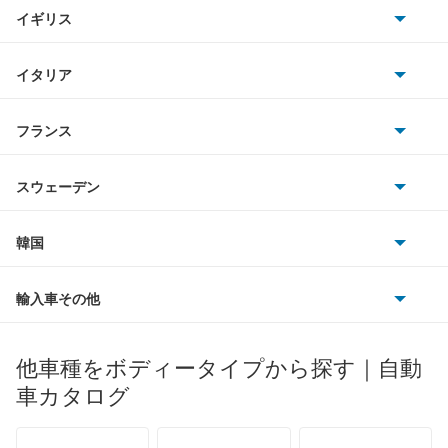
キャデラック
イギリス
三菱
F512M
BMWアルピナ
クライスラー
TVR
イタリア
マツダ
F8 スパイダー
スマート
サターン
アストンマーティン
アルファロメオ
フランス
いすゞ
F8 トリブート
アウディ
シボレー
ジャガー
アウトビアンキ
シトロエン
スバル
FF
スウェーデン
オペル
ビュイック
ダイムラー
フィアット
プジョー
スズキ
サーブ
GTC
フォルクスワーゲン
韓国
フォード
ベントレー
フェラーリ
ルノー
ダイハツ
ボルボ
GTC4 ルッソ
ポルシェ
ヒョンデ
ポンティアック
輸入車その他
ランドローバー
マセラティ
ブガッティ
光岡自動車
GTC4 ルッソT
メルセデス・ベンツ
デーウ
もっと見る
マーキュリー
BYD
ロータス
ランチア
他車種をボディータイプから探す｜自動
日産ディーゼル
もっと見る
SAアペルタ
マイバッハ
キア
リンカーン
プロトン
車カタログ
ローバー
ランボルギーニ
日野自動車
SF90 ストラダーレ
ブラバス
サンヨン
デロリアン
TD
ロールスロイス