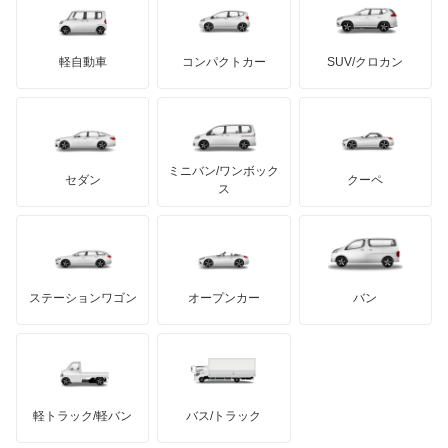
デトマソ
三菱ふそう
SF90 スパイダー
ミニ
ADモータース
サリーン
ドンカーブート
ジネッタ
アバルト
軽自動車
コンパクトカー
SUV/クロカン
UDトラックス
アマルフィ
アルテガ
プリムス
バーキン
もっと見る
ケータハム
イノチェンティ
レクサス
アマルフィ スパイダー
テスラ
セアト
もっと見る
カーボディーズ
もっと見る
アキュラ
エンツォフェラーリ
ミニバン/ワンボック
ジープ
KTM
セダン
クーペ
モーガン
ス
カリフォルニア
もっと見る
ダッジ
アルテガ
バンデンプラス
スーパーアメリカ
GMC
マクラーレン
もっと見る
ステーションワゴン
オープンカー
バン
テスタロッサ
ハマー
オースチン
ディーノ
インフィニティ
モーリス
ポルトフィーノ
軽トラック/軽バン
バス/トラック
トライアンフ
もっと見る