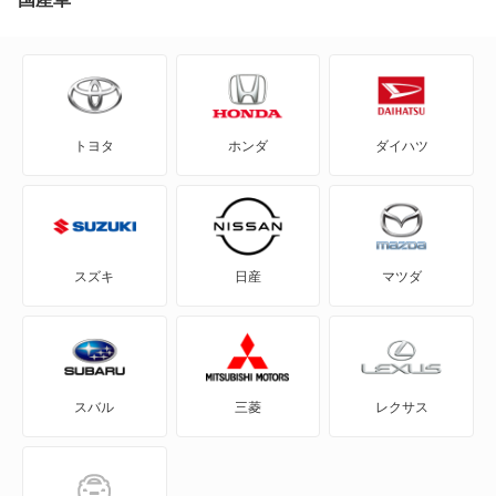
308
328
トヨタ
ホンダ
ダイハツ
348
360
365GT
スズキ
日産
マツダ
400i
412
スバル
三菱
レクサス
430
456