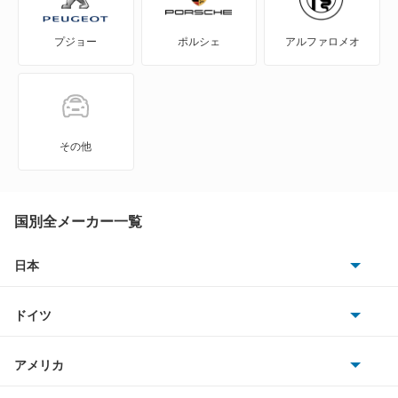
812 GTS
プジョー
ポルシェ
アルファロメオ
812 スーパーファスト
849 テスタロッサ
849 テスタロッサ スパイダー
その他
F12
F12ベルリネッタ
国別全メーカー一覧
F355
日本
トヨタ
F40
ドイツ
日産
F430
AMG
アメリカ
ホンダ
F50
BMW