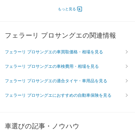
エンジン
もっと見る
最高出力
533.00 [725]/ 6,500
最高トルク
716 [73]/ 6,000
過給機
-
フェラーリ プロサングエの関連情報
タイヤ
前輪サイズ
255/35R22
フェラーリ プロサングエの車買取価格・相場を見る
後輪サイズ
315/30R23
燃費
フェラーリ プロサングエの車検費用・相場を見る
WLTC
-
WLTC/市街地
-
フェラーリ プロサングエの適合タイヤ・車用品を見る
WLTC/郊外
-
フェラーリ プロサングエにおすすめの自動車保険を見る
WLTC/高速道路
-
JC08
-
1015
-
60km定地
-
車選びの記事・ノウハウ
装備詳細を見る
装備オプション