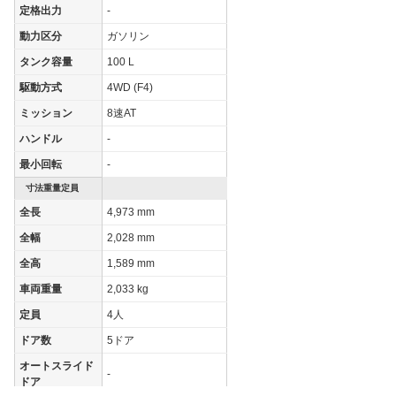
定格出力
-
動力区分
ガソリン
タンク容量
100 L
駆動方式
4WD (F4)
ミッション
8速AT
ハンドル
-
最小回転
-
寸法重量定員
全長
4,973 mm
全幅
2,028 mm
全高
1,589 mm
車両重量
2,033 kg
定員
4人
ドア数
5ドア
オートスライド
-
ドア