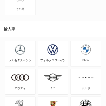
458
その他
488
512
輸入車
512BB
550
メルセデスベンツ
フォルクスワーゲン
BMW
550 バルケッタ
575M
599
アウディ
ミニ
ボルボ
612スカリエッティ