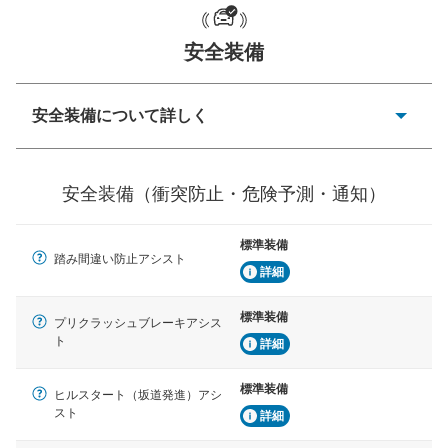
一般的な荷物のサイズの目安
安全装備
安全装備について詳しく
衝突防止
前走車や歩行者との衝突を回避するプリクラッシュブレ
安全装備（衝突防止・危険予測・通知）
ーキアシスト、ABSなどが装備されています。
危険予測・通知
標準装備
見えにくい場所に潜む危険を予測・通知するためのシス
踏み間違い防止アシスト
テムなどが装備されています。
詳細
車線逸脱防止
標準装備
プリクラッシュブレーキアシス
車線のはみだしやふらつきを防止するためにレーンキー
ト
詳細
プアシストなどが装備されています
標準装備
車間距離制御
ヒルスタート（坂道発進）アシ
安全な車間距離を保ちながら前車を追従するアダプティ
スト
詳細
ブ・クルーズ・コントロールなどが装備されています。