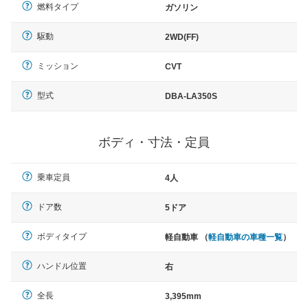
燃料タイプ
ガソリン
駆動
2WD(FF)
ミッション
CVT
型式
DBA-LA350S
ボディ・寸法・定員
乗車定員
4人
ドア数
5ドア
ボディタイプ
軽自動車 （
軽自動車の車種一覧
）
ハンドル位置
右
全長
3,395mm