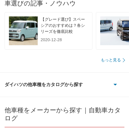
車選びの記事・ノウハウ
【グレード選び】スペー
シアのおすすめは？各シ
リーズを徹底比較
2020-12-28
もっと見る
ダイハツの他車種をカタログから探す
e-アトレー
e-ハイゼットカーゴ
他車種をメーカーから探す｜自動車カタ
ログ
MAX