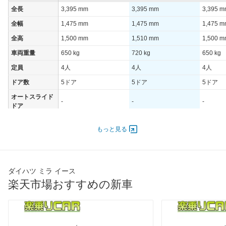
全長
3,395 mm
3,395 mm
3,395 
全幅
1,475 mm
1,475 mm
1,475 
全高
1,500 mm
1,510 mm
1,500 
車両重量
650 kg
720 kg
650 kg
定員
4人
4人
4人
ドア数
5ドア
5ドア
5ドア
オートスライド
-
-
-
ドア
エンジン
もっと見る
最高出力
36.00 [49]/ 6,000
36.00 [49]/ 6,000
36.00 [4
最高トルク
57 [5.8]/ 4,400
57 [5.8]/ 4,400
57 [5.8]/
過給機
-
-
-
ダイハツ ミラ イース
タイヤ
楽天市場おすすめの新車
前輪サイズ
155/70R13 75S
155/70R13 75S
155/70R
後輪サイズ
155/70R13 75S
155/70R13 75S
155/70R
燃費