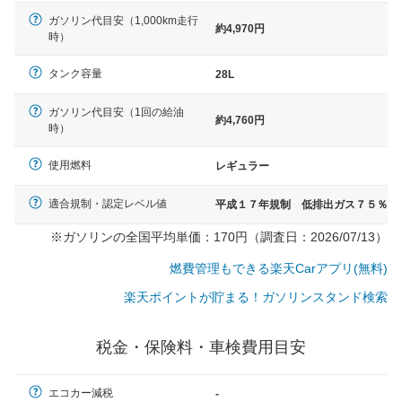
ガソリン代目安（1,000km走行
約4,970円
時）
タンク容量
28L
ガソリン代目安（1回の給油
約4,760円
時）
使用燃料
レギュラー
適合規制・認定レベル値
平成１７年規制 低排出ガス７５％
※ガソリンの全国平均単価：170円（調査日：2026/07/13）
燃費管理もできる楽天Carアプリ(無料)
楽天ポイントが貯まる！ガソリンスタンド検索
税金・保険料・車検費用目安
一般的な車体のサイズの目安
エコカー減税
-