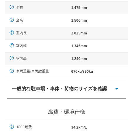
全幅
1,475mm
全高
1,500mm
室内長
2,025mm
室内幅
1,345mm
室内高
1,240mm
車両重量/車両総重量
670kg/890kg
一般的な駐車場・車体・荷物のサイズを確認
一般的に塗料などによる駐車場ライン施工の際には、1台
当たりのスペースと駐車に必要な車路幅が、幅 2,500mm
燃費・環境仕様
× 長さ 5,000mm 車路幅 5,000mmというサイズが標準値
（最低値）とされる事が多いようです。
JC08燃費
34.2km/L