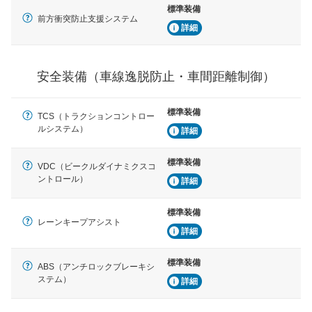
標準装備
運転・駐車支援
前方衝突防止支援システム
詳細
駐車をスムーズに行うためにインテリジェンスパーキン
グ・アシストやサイドブラインドモニターなどが装備さ
れています。
安全装備（車線逸脱防止・車間距離制御）
衝撃軽減
万が一車体が衝撃を受けたときに、運転者・同乗者を守
るSRSエアバッグシステム、プリテンショナーシートベ
標準装備
ルトなどが装備されています。
TCS（トラクションコントロー
ルシステム）
詳細
標準装備
VDC（ビークルダイナミクスコ
ントロール）
詳細
標準装備
レーンキープアシスト
詳細
標準装備
ABS（アンチロックブレーキシ
ステム）
詳細