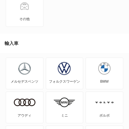
オプティ
キャスト アクティバ
その他
キャスト スタイル
キャスト スポーツ
輸入車
クー
グランマックスカーゴ
メルセデスベンツ
フォルクスワーゲン
BMW
グランマックストラック
コペン
コンソルテ
アウディ
ミニ
ボルボ
コンパーノ