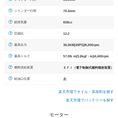
シリンダー行程
70.4mm
総排気量
658cc
圧縮比
12.2
最高出力
36.0kW[49PS]/6,000rpm
最高トルク
57.0N･m[5.8kgf・m]/4,400rpm
燃料供給装置
ＥＦＩ（電子制御式燃料噴射装置）
給油口位置
左
楽天市場でオイル・添加剤を探す
楽天市場でバッテリーを探す
モーター