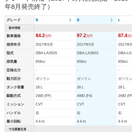
年8月発売終了）
グレード
B
B
L
基本情報
84.2
97.2
87.4
新車価格
万円
万円
万
発売年月
2017年5月
2017年5月
2017年
型式
DBA-LA350S
DBA-LA360S
DBA-LA
排気量
658cc
658cc
658cc
定格出力
-
-
-
動力区分
ガソリン
ガソリン
ガソリ
タンク容量
28 L
30 L
28 L
駆動方式
2WD (FF)
4WD (F4)
2WD (FF
ミッション
CVT
CVT
CVT
ハンドル
右
右
右
最小回転
4.4 m
4.4 m
4.4 m
寸法重量定員