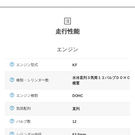
走行性能
エンジン
エンジン型式
KF
水冷直列３気筒１２バルブＤＯＨＣ
種類・シリンダー数
横置
エンジン種類
DOHC
気筒配列
直列
バルブ数
12
シリンダー内径
63.0mm