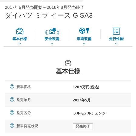
全国平均の車検価格 *
楽天Car車検で
2017年5月発売開始～2018年8月発売終了
45,550
店舗を検索
円
ダイハツ ミラ イース G SA3
*当該価格は車種別の価格となります。
基本仕様
安全装備
車両装備
走行性能
基本仕様
新車価格
120.9万円(税込)
発売年月
2017年5月
発売区分
フルモデルチェンジ
新車発売状況
発売終了