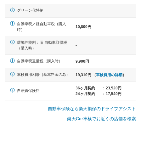
軽自動車
グリーン化特例
-
N-BOX、ワゴンR、タント、アル
ト など
自動車税／軽自動車税（購入
10,800円
時）
環境性能割：旧 自動車取得税
-
（購入時）
中型車
ノア、セレナ、プリウス、カロー
自動車税重量税（購入時）
9,900円
ラ、ステップワゴン など
車検費用相場（基本料金のみ）
19,310円 （
車検費用の詳細
）
36ヶ月契約
:
23,520円
自賠責保険料
24ヶ月契約
:
17,540円
大型車
クラウン、アルファード、フォレ
自動車保険なら楽天損保のドライブアシスト
スター、ハイエースワゴン、デリ
カD:5 など
楽天Car車検でお近くの店舗を検索