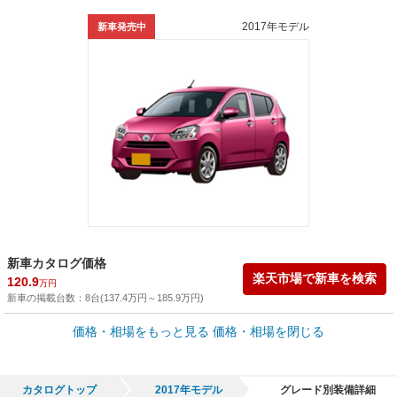
2017年モデル
新車発売中
新車カタログ価格
楽天市場で新車を検索
120.9
万円
新車の掲載台数：
8
台(
137.4
万円
～
185.9
万円
)
車買取価格 *
価格・相場をもっと見る
価格・相場を閉じる
車買取相場
1.8
～
103.4
万円
万円
シミュレーション
2016年式/20万km
～
2025年式/5千km
カタログトップ
2017年モデル
グレード別装備詳細