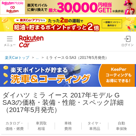
メニュー
ログイン
楽天Carトップ
...
ミラ イース G SA3（2017年5月発売）
ダイハツ ミラ イース 2017年モデル G
SA3の価格・装備・性能・スペック詳細
（2017年5月発売）
カタログ・
車買取
車検
タイヤ・
自動
価格・燃費
相場
費用
車用品
車保険