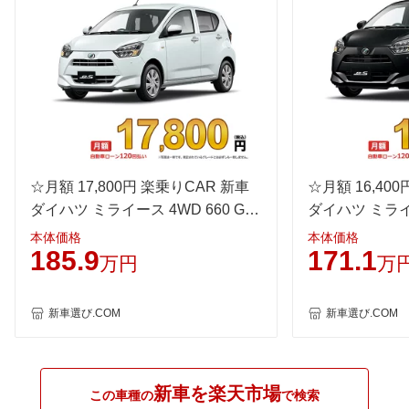
WLTC
-
-
-
WLTC/市街地
-
-
-
WLTC/郊外
-
-
-
WLTC/高速道路
-
-
-
JC08
35.2km/L
32.2km/L
35.2km/
1015
-
-
-
60km定地
-
-
-
☆月額 17,800円 楽乗りCAR 新車
☆月額 16,40
装備詳細を見る
装備詳細を見る
装備
装備オプション
ダイハツ ミライース 4WD 660 G
ダイハツ ミライー
"SA3"
"SA3"
本体価格
本体価格
185.9
171.1
万円
万
新車選び.COM
新車選び.COM
新車を楽天市場
この車種の
で検索