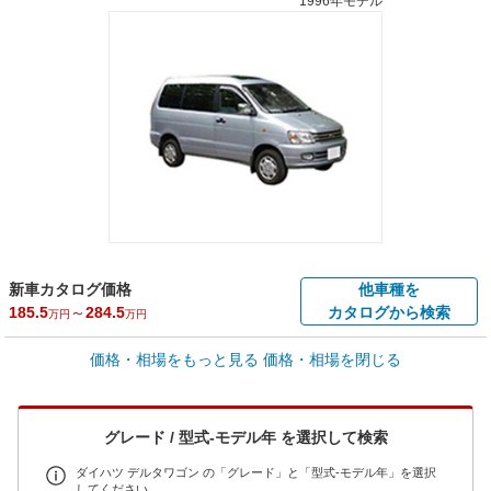
1996年モデル
新車カタログ価格
他車種を
185.5
～
284.5
カタログから検索
万円
万円
車買取価格 *
価格・相場をもっと見る
価格・相場を閉じる
車買取相場
0.3
～
96
万円
万円
シミュレーション
2000年式/20万km
～
2001年式/5千km
グレード / 型式-モデル年 を選択して検索
全国平均の車検価格 *
楽天Car車検で
65,050
店舗を検索
円
ダイハツ デルタワゴン の「グレード」と「型式-モデル年」を選択
してください。