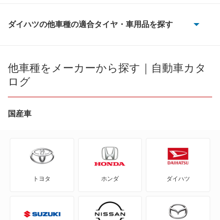
ダイハツの他車種の適合タイヤ・車用品を探す
e-アトレー
e-ハイゼットカーゴ
他車種をメーカーから探す｜自動車カタ
ログ
MAX
YRV
国産車
アトレー
アトレー7
トヨタ
ホンダ
ダイハツ
アトレーワゴン
アプローズ