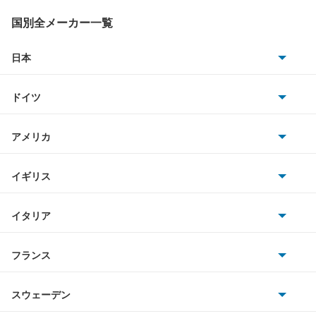
タント エグゼ
国別全メーカー一覧
タント ファンクロス
日本
トヨタ
テリオス
ドイツ
日産
テリオスキッド
AMG
アメリカ
ホンダ
テリオスルキア
BMW
キャデラック
イギリス
三菱
デルタダンプ
BMWアルピナ
クライスラー
TVR
イタリア
マツダ
デルタトラック
スマート
サターン
アストンマーティン
アルファロメオ
フランス
いすゞ
デルタバン
アウディ
シボレー
ジャガー
アウトビアンキ
シトロエン
スバル
デルタワイドバン
スウェーデン
オペル
ビュイック
ダイムラー
フィアット