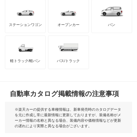
もっと見る
ダッジ
アルテガ
バンデンプラス
ビーゴ
GMC
マクラーレン
もっと見る
ステーションワゴン
オープンカー
バン
ブーン
ハマー
オースチン
ブーン ルミナス
インフィニティ
モーリス
ミゼット
軽トラック/軽バン
バス/トラック
トライアンフ
もっと見る
ミゼット2
MG
ミラ
自動車カタログ掲載情報の注意事項
ミニ
ミラ イース
モーク
※楽天カーの提供する車種情報は、新車発売時のカタログデータ
を元に作成し常に最新情報に更新しておりますが、装備名称がメ
ミラ ココア
ーカー情報の名称と異なる場合、装備内容や価格情報などが更新
もっと見る
の遅れにより実際と異なる場合がございます。
ミラ トコット
※最新情報につきましては、各メーカーの情報をご確認くださ