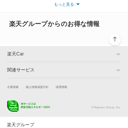
い。
もっと見る
※また安全装備につきましては同名称の装備であっても動作範囲
ミラアヴィ
や性能に違いがございますので、詳細情報は各メーカーの情報を
ご確認ください。
ミラクオーレ
楽天グループからのお得な情報
ミラジーノ
ミラジーノ1000
楽天Car
ミラバン
関連サービス
TOP
よくある質問
ムーヴ
キャンペーン一覧
試乗・商談
新車購入
企業情報
個人情報保護方針
採用情報
ムーヴ キャンバス
楽天Car車買取
車検予約
ムーヴ コンテ
キズ修理予約
洗車・コーティング予約
© Rakuten Group, Inc.
メンテナンス管理
タイヤ・パーツ購入
ムーヴ ラテ
タイヤ交換サービス
楽天Car マガジン
楽天グループ