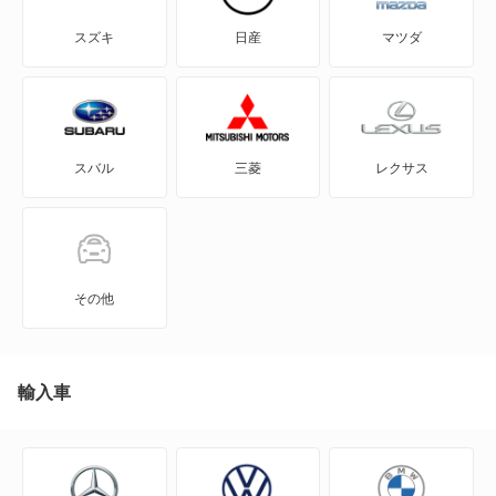
アルティス
スズキ
日産
マツダ
アルティス ハイブリッド
ウェイク
スバル
三菱
レクサス
エッセ
オプティ
キャスト アクティバ
その他
キャスト スタイル
キャスト スポーツ
輸入車
クー
グランマックスカーゴ