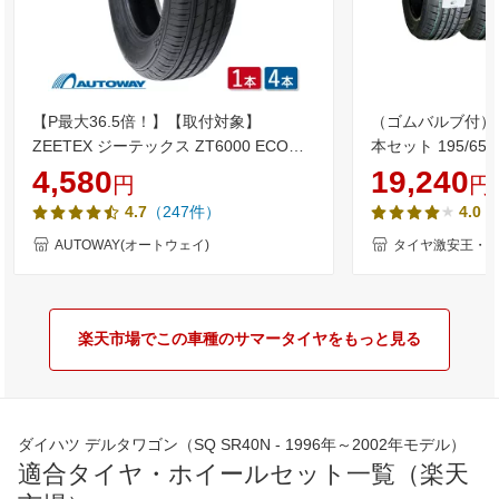
【P最大36.5倍！】【取付対象】
（ゴムバルブ付）
ZEETEX ジーテックス ZT6000 ECO
本セット 195/65
195/65R15 (195/65/15 195-65-15
マータイヤ GRENL
4,580
19,240
円
円
195/65-15) サマータイヤ 夏タイヤ 単品
195/65/15 195-6
（247件）
（
4.7
4.0
2本 4本 15インチ
65R15 195／65／1
15 15インチ 夏
AUTOWAY(オートウェイ)
タイヤ激安王・2
楽天市場でこの車種のサマータイヤをもっと見る
ダイハツ デルタワゴン（SQ SR40N - 1996年～2002年モデル）
適合タイヤ・ホイールセット一覧（楽天