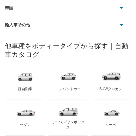
プジョー
スズキ
サーブ
デルタワイドワゴン
フォルクスワーゲン
韓国
フォード
ベントレー
フェラーリ
ルノー
ダイハツ
ボルボ
トール
ポルシェ
ヒョンデ
ポンティアック
輸入車その他
ランドローバー
マセラティ
ブガッティ
光岡自動車
ネイキッド
メルセデス・ベンツ
デーウ
もっと見る
マーキュリー
BYD
ロータス
ランチア
他車種をボディータイプから探す｜自動
日産ディーゼル
もっと見る
ハイゼットカーゴ
マイバッハ
キア
リンカーン
プロトン
車カタログ
ローバー
ランボルギーニ
日野自動車
ハイゼットキャディー
ブラバス
サンヨン
デロリアン
TD
ロールスロイス
デトマソ
三菱ふそう
ハイゼットグランカーゴ
ミニ
ADモータース
サリーン
ドンカーブート
ジネッタ
アバルト
軽自動車
コンパクトカー
SUV/クロカン
UDトラックス
ハイゼットダンプ
アルテガ
プリムス
バーキン
もっと見る
ケータハム
イノチェンティ
レクサス
ハイゼットトラック
テスラ
セアト
もっと見る
カーボディーズ
もっと見る
アキュラ
ハイゼットバン
ミニバン/ワンボック
ジープ
KTM
セダン
クーペ
モーガン
ス
パイザー