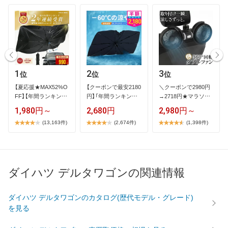
1
2
3
位
位
位
【​夏​応​援​★​M​A​X​5​2​%​O​
【​ク​ー​ポ​ン​で​最​安​2​1​8​0​
＼​ク​ー​ポ​ン​で​2​9​8​0​円​
F​F​】​【​年​間​ラ​ン​キ​ン​グ​
円​】​「​年​間​ラ​ン​キ​ン​…
→​2​7​1​8​円​★​マ​ラ​ソ​ン​
1​…
限​…
1,980円～
2,680円
2,980円～
(13,163件)
(2,674件)
(1,398件)
ダイハツ デルタワゴンの関連情報
ダイハツ デルタワゴンのカタログ(歴代モデル・グレード)
を見る