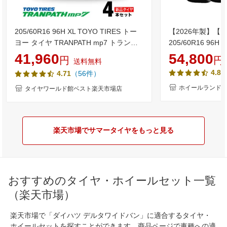
205/60R16 96H XL TOYO TIRES トー
【2026年製】【 Blu
ヨー タイヤ TRANPATH mp7 トランパ
205/60R16 96
ス MP7 夏 サマータイヤ 単品4本セット
限定クーポン!!】
41,960
54,800
円
円
送料無料
単品4本価格 《送料無料》【取付対象】
インチ サマータイ
4.85
（56件）
4.71
タイヤ YOKOHA
RV-03 205/60
ホイールランド 
タイヤワールド館ベスト楽天市場店
楽天市場でサマータイヤをもっと見る
おすすめのタイヤ・ホイールセット一覧
（楽天市場）
楽天市場で「ダイハツ デルタワイドバン」に適合するタイヤ・
ホイールセットを探すことができます。商品ページで車種への適