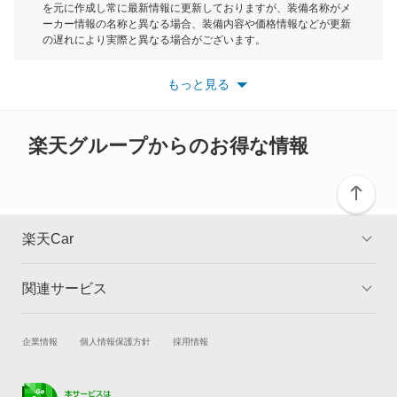
を元に作成し常に最新情報に更新しておりますが、装備名称がメ
ミラ ココア
ーカー情報の名称と異なる場合、装備内容や価格情報などが更新
もっと見る
の遅れにより実際と異なる場合がございます。
ミラ トコット
※最新情報につきましては、各メーカーの情報をご確認くださ
い。
もっと見る
※また安全装備につきましては同名称の装備であっても動作範囲
ミラアヴィ
や性能に違いがございますので、詳細情報は各メーカーの情報を
ご確認ください。
ミラクオーレ
楽天グループからのお得な情報
ミラジーノ
ミラジーノ1000
楽天Car
ミラバン
関連サービス
TOP
よくある質問
ムーヴ
キャンペーン一覧
試乗・商談
新車購入
企業情報
個人情報保護方針
採用情報
ムーヴ キャンバス
楽天Car車買取
車検予約
ムーヴ コンテ
キズ修理予約
洗車・コーティング予約