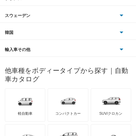
アウディ
シボレー
ジャガー
アウトビアンキ
シトロエン
スバル
デルタワイドワゴン
スウェーデン
オペル
ビュイック
ダイムラー
フィアット
プジョー
スズキ
サーブ
デルタワゴン
フォルクスワーゲン
韓国
フォード
ベントレー
フェラーリ
ルノー
ダイハツ
ボルボ
トール
ポルシェ
ヒョンデ
ポンティアック
輸入車その他
ランドローバー
マセラティ
ブガッティ
光岡自動車
ネイキッド
メルセデス・ベンツ
デーウ
もっと見る
マーキュリー
BYD
ロータス
ランチア
他車種をボディータイプから探す｜自動
日産ディーゼル
もっと見る
ハイゼットカーゴ
マイバッハ
キア
リンカーン
プロトン
車カタログ
ローバー
ランボルギーニ
日野自動車
ハイゼットキャディー
ブラバス
サンヨン
デロリアン
TD
ロールスロイス
デトマソ
三菱ふそう
ハイゼットグランカーゴ
ミニ
ADモータース
サリーン
ドンカーブート
ジネッタ
アバルト
軽自動車
コンパクトカー
SUV/クロカン
UDトラックス
ハイゼットダンプ
アルテガ
プリムス
バーキン
もっと見る
ケータハム
イノチェンティ
レクサス
ハイゼットトラック
テスラ
セアト
もっと見る