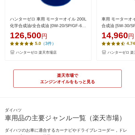
ハンターゼロ 車用 モーターオイル 200L
車用 モーターオイ
化学合成油/全合成油 [0W-20/SP/GF-6A]
合成油 [5W-30/SP
AQ3 100％化学合成油 VHVI 自動車用エ
動車用エンジンオイ
126,500
14,960
円
円
ンジンオイル【法人限定】
ロ
（3件）
5.0
4.74
ハンターゼロ 楽天市場店
ハンターゼロ 楽
楽天市場で
エンジンオイルをもっと見る
ダイハツ
車用品の主要ジャンル一覧（楽天市場）
ダイハツのお車に適合するカーナビやドライブレコーダー，ドレ