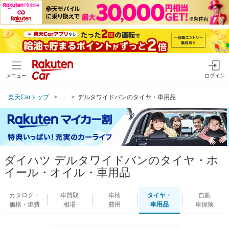
メニュー
ログイン
楽天Carトップ
...
デルタワイドバンのタイヤ・車用品
ダイハツ デルタワイドバンのタイヤ・ホ
イール・オイル・車用品
カタログ・
車買取
車検
タイヤ・
自動
価格・燃費
相場
費用
車用品
車保険