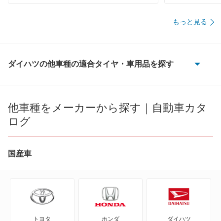
もっと見る
ダイハツの他車種の適合タイヤ・車用品を探す
e-アトレー
e-ハイゼットカーゴ
他車種をメーカーから探す｜自動車カタ
ログ
MAX
YRV
国産車
アトレー
アトレー7
トヨタ
ホンダ
ダイハツ
アトレーワゴン