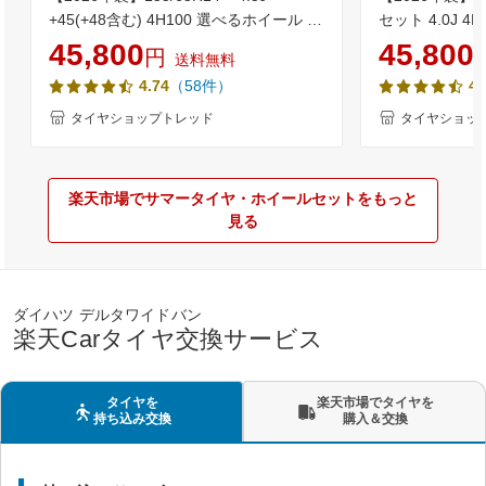
+45(+48含む) 4H100 選べるホイール 4
セット 4.0J 4
本セット送料無料 低燃費 ブリヂストン
145/80R12 80/
45,800
45,800
円
送料無料
NEWNO(ニューノ) 新品 サマータイヤN-
等) 新品4本セ
（58件）
4.74
4.
BOX タント ワゴンR ムーブ スペーシア
ヤ 軽バン 軽
等のドレスアップに軽自動車 14インチ
タイヤショップトレッド
タイヤショッ
155-65-14 155/65-14【取付対象】
楽天市場でサマータイヤ・ホイールセットをもっと
見る
ダイハツ デルタワイドバン
楽天Carタイヤ交換サービス
タイヤを
楽天市場でタイヤを
持ち込み交換
購入＆交換