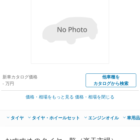
新車カタログ価格
他車種を
- 万円
カタログから検索
価格・相場をもっと見る
価格・相場を閉じる
車買取価格 *
クルマを高額売却
情報収集中
Web申込みスタート
全国平均の車検価格 *
楽天Car車検で
タイヤ
タイヤ・ホイールセット
エンジンオイル
車用品
- 円
店舗を検索
*当該価格は車種別の価格となります。