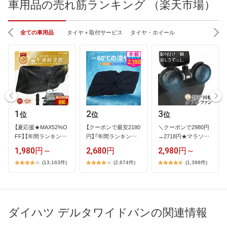
車用品の売れ筋ランキング （楽天市場）
全ての車用品
タイヤ＋取付サービス
タイヤ・ホイール
1
2
3
位
位
位
【​夏​応​援​★​M​A​X​5​2​%​O​
【​ク​ー​ポ​ン​で​最​安​2​1​8​0​
＼​ク​ー​ポ​ン​で​2​9​8​0​円​
F​F​】​【​年​間​ラ​ン​キ​ン​グ​
円​】​「​年​間​ラ​ン​キ​ン​…
→​2​7​1​8​円​★​マ​ラ​ソ​ン​
1​…
限​…
1,980円～
2,680円
2,980円～
(13,163件)
(2,674件)
(1,398件)
ダイハツ デルタワイドバンの関連情報