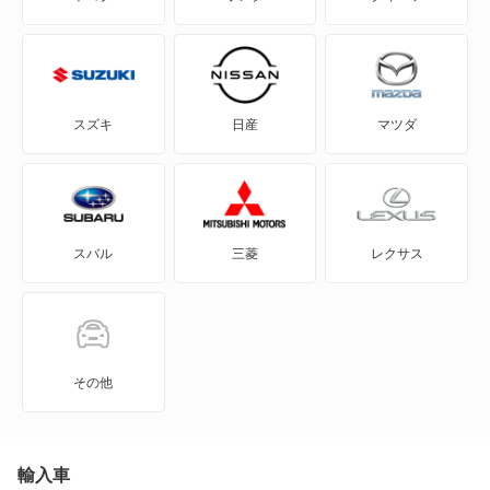
アプローズ
アルティス
スズキ
日産
マツダ
アルティス ハイブリッド
ウェイク
スバル
三菱
レクサス
エッセ
オプティ
キャスト アクティバ
その他
キャスト スタイル
キャスト スポーツ
輸入車