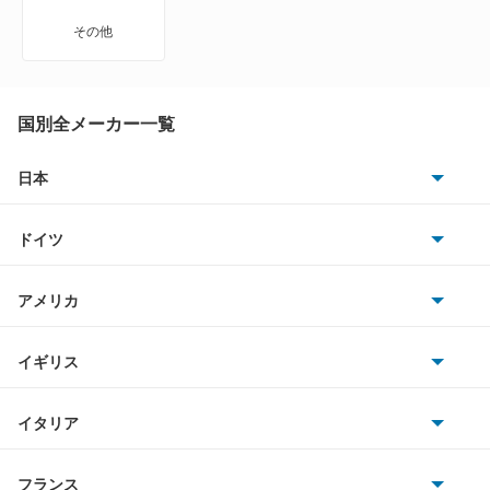
タフト
その他
タント
タント エグゼ
国別全メーカー一覧
タント ファンクロス
日本
トヨタ
テリオス
ドイツ
日産
テリオスキッド
AMG
アメリカ
ホンダ
テリオスルキア
BMW
キャデラック
イギリス
三菱
デルタダンプ
BMWアルピナ
クライスラー
TVR
イタリア
マツダ
デルタトラック
スマート
サターン
アストンマーティン
アルファロメオ
フランス
いすゞ
デルタバン