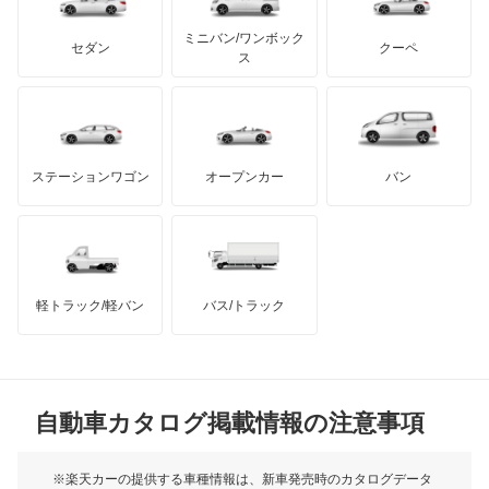
カーボディーズ
もっと見る
アキュラ
ハイゼットバン
ミニバン/ワンボック
ジープ
KTM
セダン
クーペ
モーガン
ス
パイザー
もっと見る
ダッジ
アルテガ
バンデンプラス
ビーゴ
GMC
マクラーレン
もっと見る
ステーションワゴン
オープンカー
バン
ブーン
ハマー
オースチン
ブーン ルミナス
インフィニティ
モーリス
ミゼット
軽トラック/軽バン
バス/トラック
トライアンフ
もっと見る
ミゼット2
MG
ミラ
自動車カタログ掲載情報の注意事項
ミニ
ミラ イース
モーク
※楽天カーの提供する車種情報は、新車発売時のカタログデータ