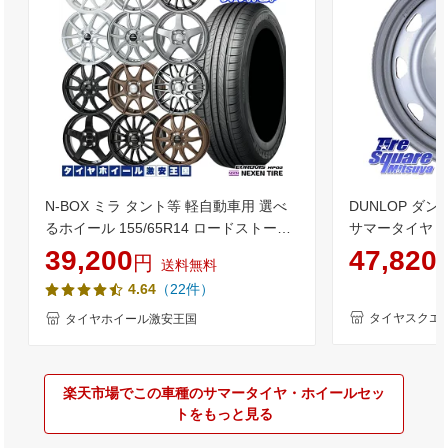
N-BOX ミラ タント等 軽自動車用 選べ
DUNLOP ダン
るホイール 155/65R14 ロードストーン
サマータイヤ 14
ユーロビズ HP02 14インチ 4.5J 4H100
ウィン PB-40
39,200
47,820
円
送料無料
+45 新品 サマータイヤホイール 4本セッ
ンチ 13X4.0J 
（22件）
4.64
ト 送料無料 （1556514 155/65-14
シア
155/65/14）
タイヤスクエ
タイヤホイール激安王国
楽天市場でこの車種のサマータイヤ・ホイールセッ
トをもっと見る