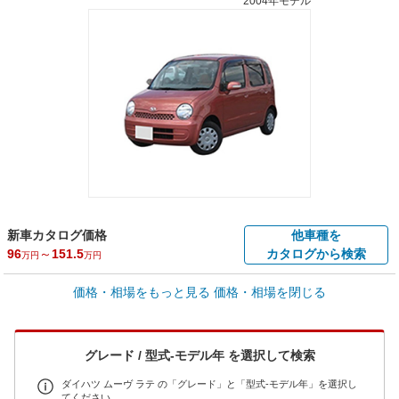
2004年モデル
新車カタログ価格
他車種を
96
～
151.5
カタログから検索
万円
万円
車買取価格 *
価格・相場をもっと見る
価格・相場を閉じる
車買取相場
0
～
15.3
万円
万円
シミュレーション
2005年式/20万km
～
2008年式/5千km
グレード / 型式-モデル年 を選択して検索
全国平均の車検価格 *
楽天Car車検で
45,550
店舗を検索
円
ダイハツ ムーヴ ラテ の「グレード」と「型式-モデル年」を選択し
てください。