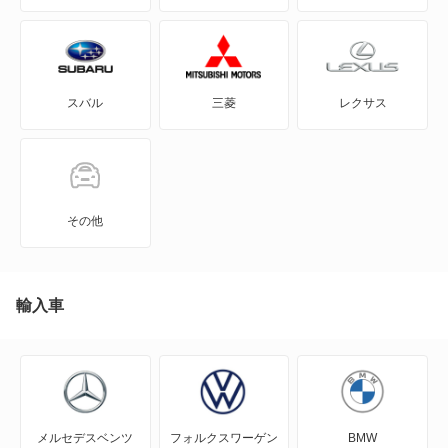
アルティス ハイブリッド
ウェイク
スバル
三菱
レクサス
エッセ
オプティ
キャスト アクティバ
その他
キャスト スタイル
キャスト スポーツ
輸入車
クー
グランマックスカーゴ
メルセデスベンツ
フォルクスワーゲン
BMW
グランマックストラック