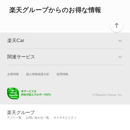
ご確認ください。
ミラアヴィ
楽天グループからのお得な情報
ミラクオーレ
ミラジーノ
楽天Car
ミラジーノ1000
関連サービス
TOP
よくある質問
ミラバン
キャンペーン一覧
試乗・商談
新車購入
企業情報
個人情報保護方針
採用情報
ムーヴ
楽天Car車買取
車検予約
ムーヴ キャンバス
キズ修理予約
洗車・コーティング予約
© Rakuten Group, Inc.
メンテナンス管理
タイヤ・パーツ購入
ムーヴ コンテ
タイヤ交換サービス
楽天Car マガジン
楽天グループ
自動車カタログ
自動車保険
アプリ一覧
お問い合わせ一覧
サステナビリティ
メビウス
楽天マイカー割