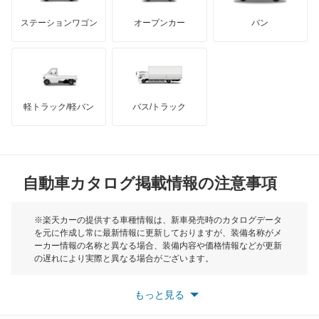
GMC
マクラーレン
もっと見る
ステーションワゴン
オープンカー
バン
ビーゴ
ハマー
オースチン
ブーン
インフィニティ
モーリス
ブーン ルミナス
軽トラック/軽バン
バス/トラック
トライアンフ
もっと見る
ミゼット
MG
ミゼット2
自動車カタログ掲載情報の注意事項
ミニ
ミラ
モーク
※楽天カーの提供する車種情報は、新車発売時のカタログデータ
を元に作成し常に最新情報に更新しておりますが、装備名称がメ
ミラ イース
ーカー情報の名称と異なる場合、装備内容や価格情報などが更新
もっと見る
の遅れにより実際と異なる場合がございます。
ミラ ココア
※最新情報につきましては、各メーカーの情報をご確認くださ
い。
もっと見る
※また安全装備につきましては同名称の装備であっても動作範囲
ミラ トコット
や性能に違いがございますので、詳細情報は各メーカーの情報を