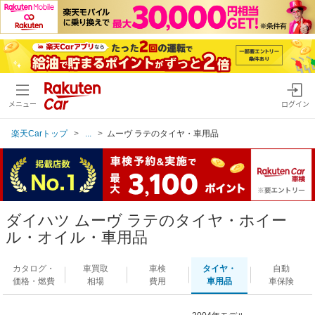
メニュー
ログイン
楽天Carトップ
...
ムーヴ ラテのタイヤ・車用品
ダイハツ ムーヴ ラテのタイヤ・ホイー
ル・オイル・車用品
カタログ・
車買取
車検
タイヤ・
自動
価格・燃費
相場
費用
車用品
車保険