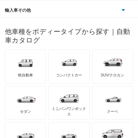
ルノー
ダイハツ
ボルボ
デルタワゴン
ポルシェ
ヒョンデ
ポンティアック
輸入車その他
ランドローバー
マセラティ
ブガッティ
光岡自動車
トール
メルセデス・ベンツ
デーウ
もっと見る
マーキュリー
BYD
ロータス
ランチア
他車種をボディータイプから探す｜自動
日産ディーゼル
もっと見る
ネイキッド
マイバッハ
キア
リンカーン
プロトン
車カタログ
ローバー
ランボルギーニ
日野自動車
ハイゼットカーゴ
ブラバス
サンヨン
デロリアン
TD
ロールスロイス
デトマソ
三菱ふそう
ハイゼットキャディー
ミニ
ADモータース
サリーン
ドンカーブート
ジネッタ
アバルト
軽自動車
コンパクトカー
SUV/クロカン
UDトラックス
ハイゼットグランカーゴ
アルテガ
プリムス
バーキン
もっと見る
ケータハム
イノチェンティ
レクサス
ハイゼットダンプ
テスラ
セアト
もっと見る
カーボディーズ
もっと見る
アキュラ
ハイゼットトラック
ミニバン/ワンボック
ジープ
KTM
セダン
クーペ
モーガン
ス
ハイゼットバン
もっと見る
ダッジ
アルテガ
バンデンプラス
パイザー