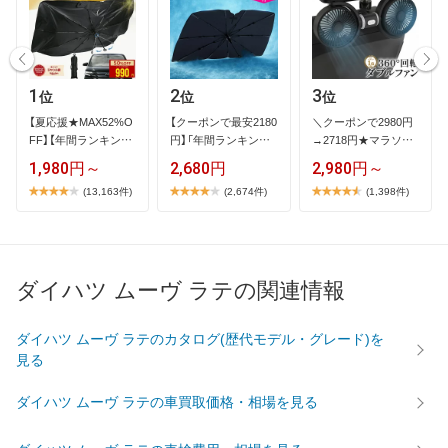
1
2
3
位
位
位
【​夏​応​援​★​M​A​X​5​2​%​O​
【​ク​ー​ポ​ン​で​最​安​2​1​8​0​
＼​ク​ー​ポ​ン​で​2​9​8​0​円​
F​F​】​【​年​間​ラ​ン​キ​ン​グ​
円​】​「​年​間​ラ​ン​キ​ン​…
→​2​7​1​8​円​★​マ​ラ​ソ​ン​
1​…
限​…
1,980円～
2,680円
2,980円～
(13,163件)
(2,674件)
(1,398件)
ダイハツ ムーヴ ラテの関連情報
ダイハツ ムーヴ ラテのカタログ(歴代モデル・グレード)を
見る
ダイハツ ムーヴ ラテの車買取価格・相場を見る