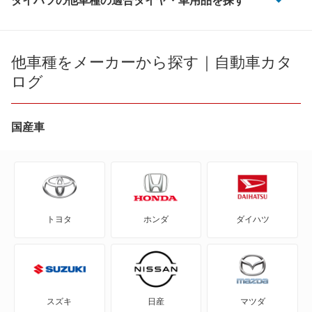
ダイハツの他車種の適合タイヤ・車用品を探す
e-アトレー
e-ハイゼットカーゴ
他車種をメーカーから探す｜自動車カタ
ログ
MAX
YRV
国産車
アトレー
アトレー7
トヨタ
ホンダ
ダイハツ
アトレーワゴン
アプローズ
アルティス
スズキ
日産
マツダ