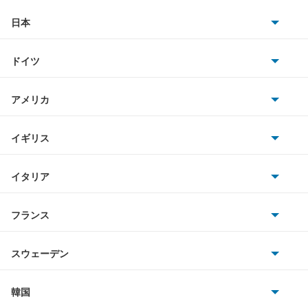
タント ファンクロス
日本
トヨタ
テリオス
ドイツ
日産
テリオスキッド
AMG
アメリカ
ホンダ
テリオスルキア
BMW
キャデラック
イギリス
三菱
デルタダンプ
BMWアルピナ
クライスラー
TVR
イタリア
マツダ
デルタトラック
スマート
サターン
アストンマーティン
アルファロメオ
フランス
いすゞ
デルタバン
アウディ
シボレー
ジャガー
アウトビアンキ
シトロエン
スバル
デルタワイドバン
スウェーデン
オペル
ビュイック
ダイムラー
フィアット
プジョー
スズキ
サーブ
デルタワイドワゴン
フォルクスワーゲン
韓国
フォード
ベントレー
フェラーリ