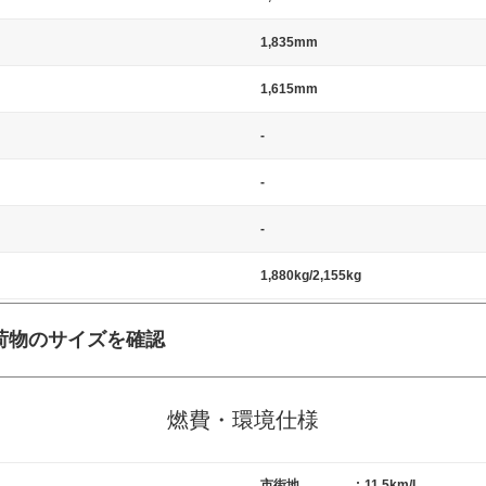
1,835mm
1,615mm
-
-
-
1,880kg/2,155kg
荷物のサイズを確認
施工の際には、1台当たりのスペースと駐車に必要な車路幅が、幅 2,500m
標準値（最低値）とされる事が多いようです。
燃費・環境仕様
市街地
:
11.5km/L