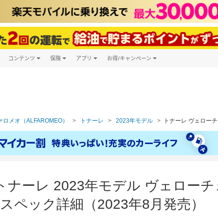
コンテンツ
保険
アプリ
お得/キャンペーン
楽天Carマガジン
キャンペーン一覧
ツ購入
自動車保険
楽天Carアプリ
自動車カタログ
ービス
楽天マイカー割
ロメオ（ALFAROMEO）
トナーレ
2023年モデル
トナーレ ヴェローチェ
ナーレ 2023年モデル ヴェローチェ
スペック詳細（2023年8月発売）