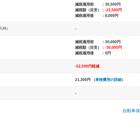
減税適用前
:
30,500円
減税額（目安）
:
-22,500円
減税適用後
:
8,000円
入時）
-
減税適用前
:
30,000円
減税額（目安）
:
-30,000円
減税適用後
:
0円
-52,500円軽減
中型車
大型車
ト など
ノア、セレナ、プリウス、カローラ、ステ
クラウン、
21,300円 （
車検費用の詳細
）
ップワゴン など
ハイエースワ
-
一般的な荷物のサイズの目安
自動車保