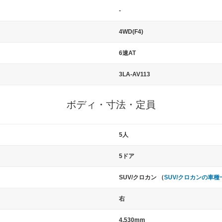
-
4WD(F4)
6速AT
3LA-AV113
ボディ・寸法・定員
5人
5ドア
SUV/クロカン （
SUV/クロカンの車種
右
4,530mm