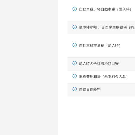
自動車税／軽自動車税（購入時）
環境性能割：旧 自動車取得税（購
自動車税重量税（購入時）
購入時の合計減税額目安
軽自動車
N-BOX、ワゴンR、タント、アル
車検費用相場（基本料金のみ）
自賠責保険料