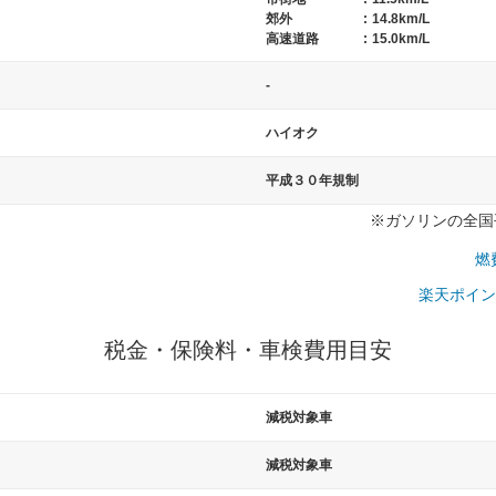
郊外
:
14.8km/L
高速道路
:
15.0km/L
-
ハイオク
平成３０年規制
※ガソリンの全国平
燃
楽天ポイン
税金・保険料・車検費用目安
減税対象車
減税対象車
一般的な車体のサイズの目安