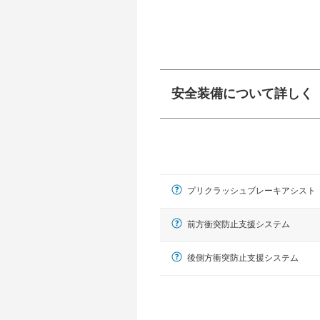
安全装備について詳しく
衝突防止
前走車や歩行者との
ーキアシスト、ABS
プリクラッシュブレーキアシスト
車線逸脱防止
車線のはみだしやふ
プアシストなどが装
前方衝突防止支援システム
運転・駐車支援
後側方衝突防止支援システム
駐車をスムーズに行
グ・アシストやサイ
れています。