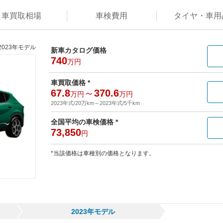
車買取
相場
車検
費用
タイヤ・
車用
2023年モデル
新車カタログ価格
740
万円
車買取価格 *
67.8
～
370.6
万円
万円
2023年式/20万km
～
2023年式/5千km
全国平均の車検価格 *
73,850
円
*当該価格は車種別の価格となります。
2023年モデル