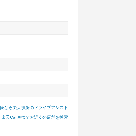
アルファード、フォレスター、
ゴン、デリカD:5 など
険なら楽天損保のドライブアシスト
楽天Car車検でお近くの店舗を検索