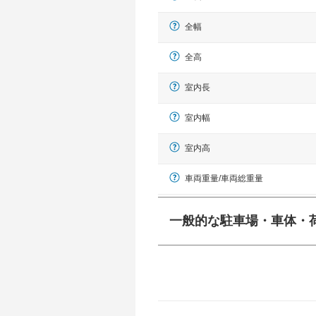
全幅
全高
室内長
室内幅
室内高
車両重量/車両総重量
一般的な駐車場・車体・
一般的に塗料などによる駐車場ライン
幅 5,000mmというサイズが