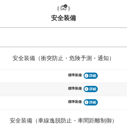
安全装備
危険予測・通知
衝突を回避するプリクラッシュブレ
見えにくい場所に潜む
安全装備（衝突防止・危険予測・通知）
などが装備されています。
テムなどが装備されて
標準装備
車間距離制御
詳細
らつきを防止するためにレーンキー
安全な車間距離を保ち
備されています
ブ・クルーズ・コント
標準装備
詳細
標準装備
衝撃軽減
詳細
うためにインテリジェンスパーキン
万が一車体が衝撃を受
ドブラインドモニターなどが装備さ
るSRSエアバッグシス
ルトなどが装備されて
安全装備（車線逸脱防止・車間距離制御）