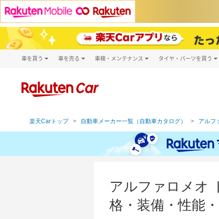
車を買う
車を売る
車検・メンテナンス
タイヤ・パーツを買う
試乗・商談
楽天Car車買取
車検予約
タイヤ・パー
キズ修理予約
新車
タイヤ交換サ
洗車・コーティング予約
メンテナンス管理
楽天Carトップ
自動車メーカー一覧（自動車カタログ）
アルファ
アルファロメオ ト
格・装備・性能・