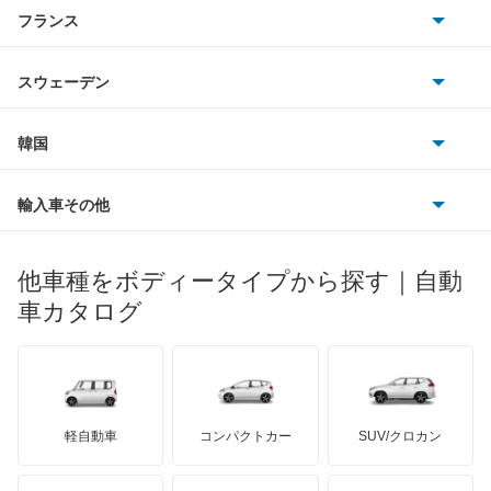
アルファロメオ
フランス
いすゞ
アウディ
シボレー
ジャガー
アウトビアンキ
シトロエン
スバル
スウェーデン
オペル
ビュイック
ダイムラー
フィアット
プジョー
スズキ
サーブ
フォルクスワーゲン
韓国
フォード
ベントレー
フェラーリ
ルノー
ダイハツ
ボルボ
ポルシェ
ヒョンデ
ポンティアック
輸入車その他
ランドローバー
マセラティ
ブガッティ
光岡自動車
メルセデス・ベンツ
デーウ
もっと見る
マーキュリー
BYD
ロータス
ランチア
他車種をボディータイプから探す｜自動
日産ディーゼル
もっと見る
マイバッハ
キア
リンカーン
プロトン
車カタログ
ローバー
ランボルギーニ
日野自動車
ブラバス
サンヨン
デロリアン
TD
ロールスロイス
デトマソ
三菱ふそう
ミニ
ADモータース
サリーン
ドンカーブート
ジネッタ
アバルト
軽自動車
コンパクトカー
SUV/クロカン
UDトラックス
アルテガ
プリムス
バーキン
もっと見る
ケータハム
イノチェンティ