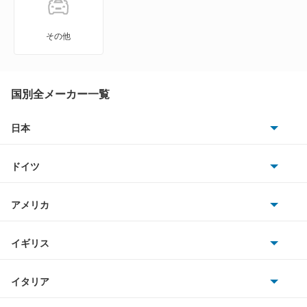
ステルヴィオ
その他
ミト
国別全メーカー一覧
もっと見る
日本
トヨタ
ドイツ
日産
AMG
アメリカ
ホンダ
BMW
キャデラック
イギリス
三菱
BMWアルピナ
クライスラー
TVR
イタリア
マツダ
スマート
サターン
アストンマーティン