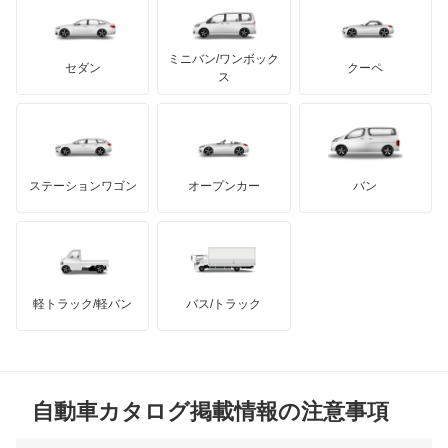
レクサス
テスラ
セアト
もっと見る
カーボディーズ
もっと見る
アキュラ
ミニバン/ワンボック
ジープ
KTM
セダン
クーペ
モーガン
ス
もっと見る
ダッジ
アルテガ
バンデンプラス
GMC
マクラーレン
もっと見る
ステーションワゴン
オープンカー
バン
ハマー
オースチン
インフィニティ
モーリス
軽トラック/軽バン
バス/トラック
トライアンフ
もっと見る
MG
自動車カタログ掲載情報の注意事項
ミニ