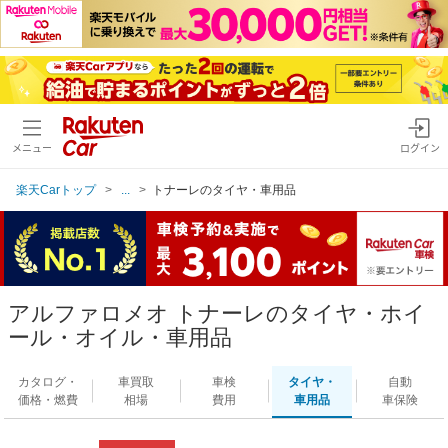
メニュー
ログイン
楽天Carトップ
...
トナーレのタイヤ・車用品
アルファロメオ トナーレのタイヤ・ホイ
ール・オイル・車用品
カタログ・
車買取
車検
タイヤ・
自動
価格・燃費
相場
費用
車用品
車保険