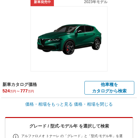
2023年モデル
新車発売中
新車カタログ価格
他車種を
524
～
777
カタログから検索
万円
万円
車買取価格 *
価格・相場をもっと見る
価格・相場を閉じる
車買取相場
67.8
～
370.6
万円
万円
シミュレーション
2023年式/20万km
～
2023年式/5千km
グレード / 型式-モデル年 を選択して検索
全国平均の車検価格 *
楽天Car車検で
73,850
店舗を検索
円
アルファロメオ トナーレ の「グレード」と「型式-モデル年」を選