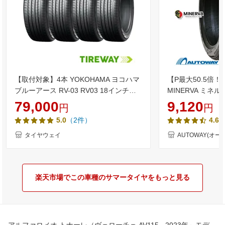
【取付対象】4本 YOKOHAMA ヨコハマ
【P最大50.5倍！
ブルーアース RV-03 RV03 18インチ
MINERVA ミネルバ 
235/50R18 101V XL
(235/50/18 235-
79,000
9,120
円
円
ータイヤ 夏タイヤ 
（2件）
5.0
4.65
チ
タイヤウェイ
AUTOWAY(オー
楽天市場でこの車種のサマータイヤをもっと見る
アルファロメオ トナーレ（ヴェローチェ AV115 - 2023年～モデ