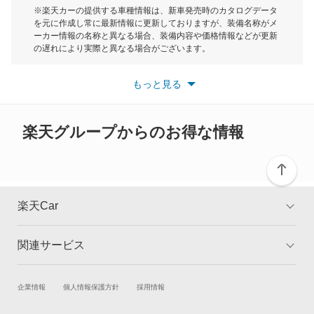
モーク
※楽天カーの提供する車種情報は、新車発売時のカタログデータ
を元に作成し常に最新情報に更新しておりますが、装備名称がメ
ーカー情報の名称と異なる場合、装備内容や価格情報などが更新
もっと見る
の遅れにより実際と異なる場合がございます。
※最新情報につきましては、各メーカーの情報をご確認くださ
い。
もっと見る
※また安全装備につきましては同名称の装備であっても動作範囲
や性能に違いがございますので、詳細情報は各メーカーの情報を
ご確認ください。
楽天グループからのお得な情報
楽天Car
関連サービス
TOP
よくある質問
キャンペーン一覧
試乗・商談
新車購入
企業情報
個人情報保護方針
採用情報
楽天Car車買取
車検予約