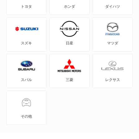
トヨタ
ホンダ
ダイハツ
アルファ147
アルファ155
アルファ156
スズキ
日産
マツダ
アルファ156スポーツW
アルファ159
スバル
三菱
レクサス
アルファ159スポーツW
アルファ164
アルファ166
その他
アルファ75