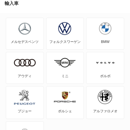
アルファGT
輸入車
アルファGTV
アルファSZ
メルセデスベンツ
フォルクスワーゲン
BMW
アルファスパイダー
アルファスポーツワゴン
アルファブレラ
アウディ
ミニ
ボルボ
ザガート
ジュニア
プジョー
ポルシェ
アルファロメオ
ジュリア
ジュリエッタ