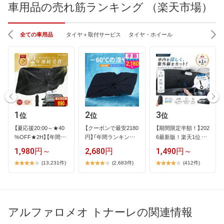
車用品の売れ筋ランキング （楽天市場）
全ての車用品
タイヤ＋取付サービス
タイヤ・ホイール
1
2
3
位
位
位
【​夏​応​援​2​0​:​0​0​～​★​4​0​
【​ク​ー​ポ​ン​で​最​安​2​1​8​0​
【​期​間​限​定​半​額​！​】​2​0​2​
%​O​F​F​★​2​H​】​【​年​間​ラ​
円​】​「​年​間​ラ​ン​キ​ン​…
6​最​新​版​！​楽​天​1​位​ ​…
…
1,980円～
2,680円
1,490円～
(13,231件)
(2,683件)
(412件)
アルファロメオ トナーレの関連情報