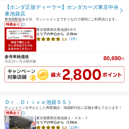
【ホンダ正規ディーラー】ホンダカーズ東京中央
東池袋店
東池袋駅徒歩０分、サンシャインまですぐなので便利にご利用頂けます。
特典あり
東京都豊島区東池袋4-6-5
エリアの中心から
:2.9km
（1件）
5.0
参考車検価格
80,690
円
法定24ヶ月点検対象
Ｄｒ．Ｄｒｉｖｅ池袋ＳＳ
サンシャインを中心とした商業施設・池袋駅付近に店舗を構えております！
特典あり
東京都豊島区南池袋２－４９－７
エリアの中心から
:3.0km
（12件）
5.0