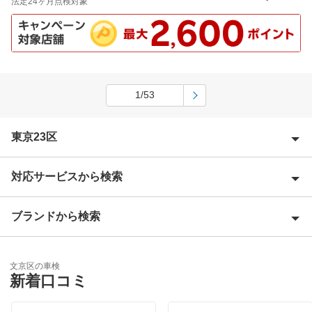
法定24ヶ月点検対象
1/53
東京23区
対応サービスから検索
足立区
荒川区
ブランドから検索
Award 受賞店
板橋区
優良店
ENEOS
江戸川区
文京区の車検
特典あり
新着口コミ
「車検の速太郎」
大田区
初めて来店割りあり