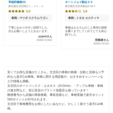
アップル車検
早稲田鶴巻SS
オートジョイ駒込ＳＳ
葛飾区
東京都文京区関口１－４１－４
東京都文京区本駒込5-38-7
新車初回割りあり
オートバックス
5.0
3.8
北区
早割りあり
車両 : マツダ スクラムワゴン
車両 : トヨタ エスティマ
中部自動車販売（チューブ＆BCN）
江東区
クレジットカードOK
丁寧にわかりやすい説明でした。
車検はもちろんのこと車内の清掃
次もお願いしようとおもいます。
を隅々までしてくれてとても良心
車検館
品川区
的でした。
yujirefさん
土日祝OK
投稿者さん
2026年7月30日
出光リテール車検
渋谷区
2026年7月15日
代車あり
伊藤忠エネクス
新宿区
引取り・納車あり
宇佐美車検
杉並区
輸入車OK
安くてお得な店舗がたくさん。文京区の車検の検索・比較と見積もり予
コスモの車検
墨田区
約なら楽天Car車検。車検に関する用語集や、おすすめキャンペーンな
ハイブリッド車OK
どの情報も満載。
イデックス車検
世田谷区
文京区のオートバックス・エネオス（Dr.Drive）・アップル車検・車検
EV車OK
の速太郎など、安心安全のブランド加盟店も揃っています！
ユアサ車検
郵便番号から店舗の簡単検索、事前見積もり、車検実施で楽天ポイント
台東区
500ポイントが付与されます。
120分以内の車検
アーリー車検
文京区で車検費用をお得にしたいあなたに、かしこく探そう楽天Car車
中央区
検。
1日車検