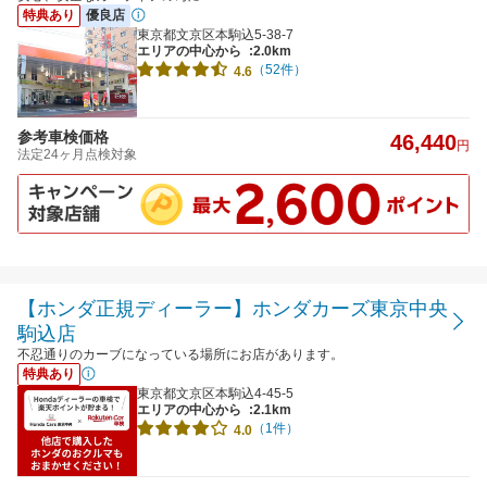
特典あり
優良店
東京都文京区本駒込5-38-7
エリアの中心から
:2.0km
（52件）
4.6
参考車検価格
46,440
円
法定24ヶ月点検対象
【ホンダ正規ディーラー】ホンダカーズ東京中央
駒込店
不忍通りのカーブになっている場所にお店があります。
特典あり
東京都文京区本駒込4-45-5
エリアの中心から
:2.1km
（1件）
4.0