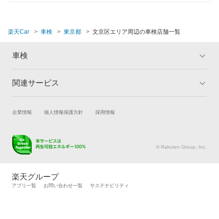
車検のコバック
千代田区
夜間受付
ミタニ車検
豊島区
楽天Car
車検
東京都
文京区エリア周辺の車検店舗一覧
整備保証
GTNET×カフェ車検
中野区
1級整備士在籍
車検
キグナス車検
練馬区
コンピューター診断
関連サービス
ホリデー車検
トップ
マイページ
港区
メリット
ご利用ガイド
マッハ車検
閉じる
目黒区
試乗・商談
新車購入
企業情報
個人情報保護方針
採用情報
車検の基礎知識
キャンペーン一覧
オートビークル車検
楽天Car車買取
車検予約
ランキング
よくある質問
閉じる
キズ修理予約
洗車・コーティング予約
ヤジマ石油車検
© Rakuten Group, Inc.
メンテナンス管理
タイヤ・パーツ購入
出光興産「らくらく安心車検」
タイヤ交換サービス
楽天Car マガジン
楽天グループ
トヨタディーラー
自動車カタログ
自動車保険
アプリ一覧
お問い合わせ一覧
サステナビリティ
楽天マイカー割
ベアーズ車検