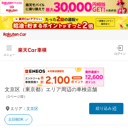
楽天Car車検
ログイン
メニュー
文京区（東京都）エリア周辺の車検店舗
（1ページ目）
絞り込み
エリア：
文京区
土日祝OK