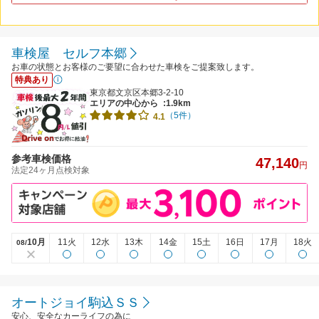
車検屋 セルフ本郷
お車の状態とお客様のご要望に合わせた車検をご提案致します。
特典あり
東京都文京区本郷3-2-10
エリアの中心から
:1.9km
（5件）
4.1
参考車検価格
47,140
円
法定24ヶ月点検対象
10月
11火
12水
13木
14金
15土
16日
17月
18火
08/
オートジョイ駒込ＳＳ
安心、安全なカーライフの為に