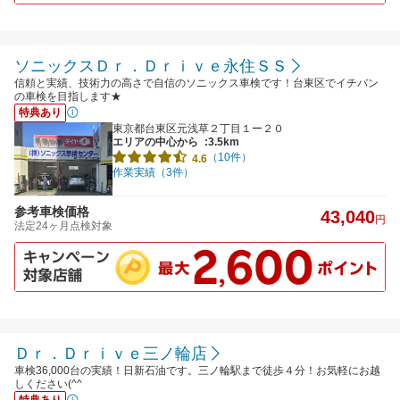
ソニックスＤｒ．Ｄｒｉｖｅ永住ＳＳ
信頼と実績、技術力の高さで自信のソニックス車検です！台東区でイチバン
の車検を目指します★
特典あり
東京都台東区元浅草２丁目１ー２０
エリアの中心から
:3.5km
（10件）
4.6
作業実績（3件）
参考車検価格
43,040
円
法定24ヶ月点検対象
Ｄｒ．Ｄｒｉｖｅ三ノ輪店
車検36,000台の実績！日新石油です。三ノ輪駅まで徒歩４分！お気軽にお越
しください(^^
特典あり