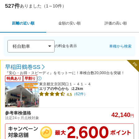
527件
ありました（1～10件）
距離の近い順
金額の安い順
評価の高い順
の料金を表示
車種から検索
PR
早稲田鶴巻SS
『安心・お得・スピーディ』をモットーに！車検台数20,000台を突破！
特典あり
早割り
東京都文京区関口１－４１－４
エリアの中心から
:2.2km
（62件）
4.5
参考車検価格
42,140
円
法定24ヶ月点検対象