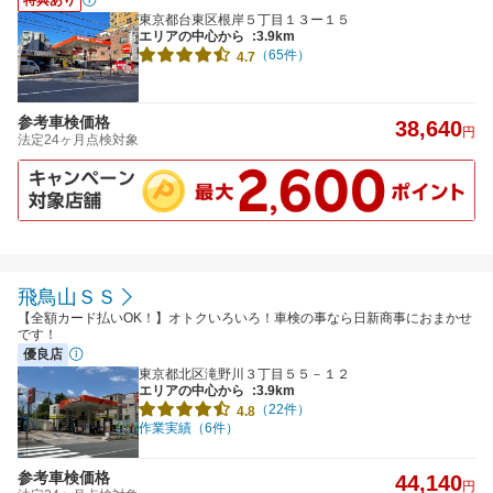
東京都台東区根岸５丁目１３ー１５
エリアの中心から
:3.9km
（65件）
4.7
参考車検価格
38,640
円
法定24ヶ月点検対象
飛鳥山ＳＳ
【全額カード払いOK！】オトクいろいろ！車検の事なら日新商事におまかせ
です！
優良店
東京都北区滝野川３丁目５５－１２
エリアの中心から
:3.9km
（22件）
4.8
作業実績（6件）
参考車検価格
44,140
円