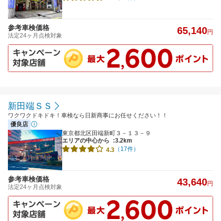
参考車検価格
65,140
円
法定24ヶ月点検対象
新田端ＳＳ
ワクワクドキドキ！車検なら日新商事にお任せください！！
優良店
東京都北区田端新町３－１３－９
エリアの中心から
:3.2km
（17件）
4.3
参考車検価格
43,640
円
法定24ヶ月点検対象