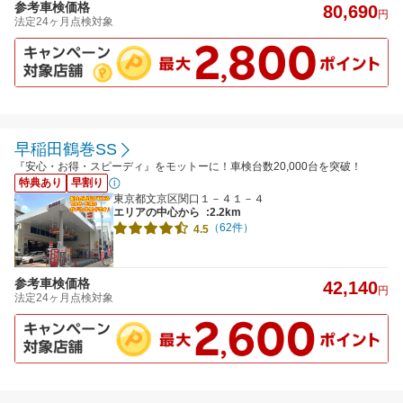
参考車検価格
80,690
円
法定24ヶ月点検対象
早稲田鶴巻SS
『安心・お得・スピーディ』をモットーに！車検台数20,000台を突破！
特典あり
早割り
東京都文京区関口１－４１－４
エリアの中心から
:2.2km
（62件）
4.5
参考車検価格
42,140
円
法定24ヶ月点検対象