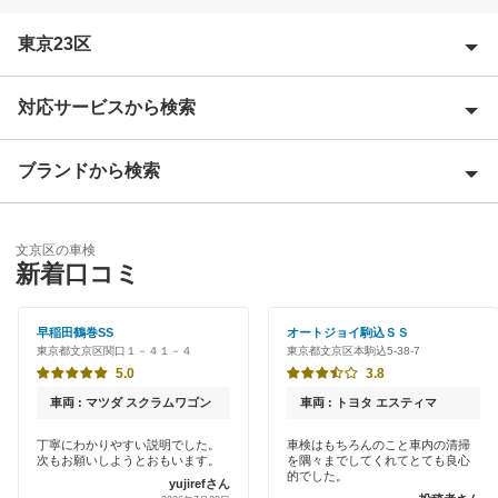
東京23区
対応サービスから検索
足立区
荒川区
ブランドから検索
Award 受賞店
板橋区
優良店
ENEOS
江戸川区
文京区の車検
特典あり
新着口コミ
アップル車検
大田区
初めて来店割りあり
中部自動車販売（チューブ＆BCN）
早稲田鶴巻SS
オートジョイ駒込ＳＳ
葛飾区
東京都文京区関口１－４１－４
東京都文京区本駒込5-38-7
新車初回割りあり
伊藤忠エネクス
5.0
3.8
北区
早割りあり
車両 : マツダ スクラムワゴン
車両 : トヨタ エスティマ
コスモの車検
江東区
クレジットカードOK
丁寧にわかりやすい説明でした。
車検はもちろんのこと車内の清掃
次もお願いしようとおもいます。
を隅々までしてくれてとても良心
車検のコバック
品川区
的でした。
yujirefさん
土日祝OK