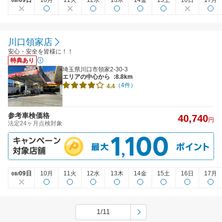
08/
川口領家店
安心・安全を皆様に！！
特典あり
埼玉県川口市領家2-30-3
エリアの中心から
:8.8km
（4件）
4.4
参考車検価格
40,740
円
法定24ヶ月点検対象
09日
10月
11火
12水
13木
14金
15土
16日
17月
08/
1/11