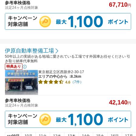
参考車検価格
67,710
円
法定24ヶ月点検対象
伊原自動車整備工場
50年以上の実績がある地域に愛されている工場です外国車お任せください 引
き取り納車代車無料
特典あり
東京都足立区西新井2-30-17
エリアの中心から
:8.3km
（7件）
4.6
参考車検価格
42,140
円
法定24ヶ月点検対象
09日
10月
11火
12水
13木
14金
15土
16日
17月