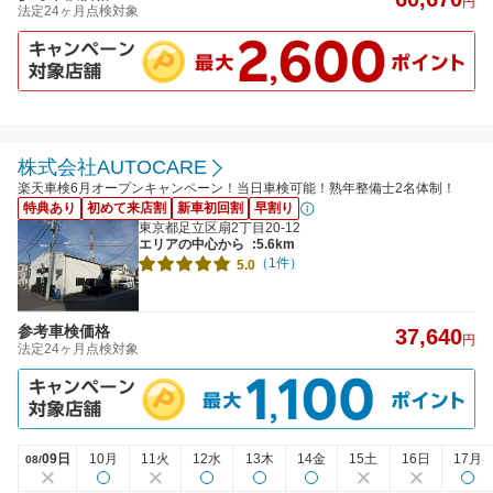
円
法定24ヶ月点検対象
株式会社AUTOCARE
楽天車検6月オープンキャンペーン！当日車検可能！熟年整備士2名体制！
特典あり
初めて来店割
新車初回割
早割り
東京都足立区扇2丁目20-12
エリアの中心から
:5.6km
（1件）
5.0
参考車検価格
37,640
円
法定24ヶ月点検対象
09日
10月
11火
12水
13木
14金
15土
16日
17月
08/