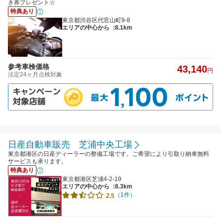
き券プレゼント☆
特典あり
東京都渋谷区代官山町9-8
エリアの中心から
:8.1km
参考車検価格
43,140
円
法定24ヶ月点検対象
日産自動車販売 芝浦中央工場
東京都港区の日産ディーラーの整備工場です。ご希望により引取り納車無料
サービスも承ります。
特典あり
東京都港区芝浦4-2-19
エリアの中心から
:8.3km
（1件）
2.5