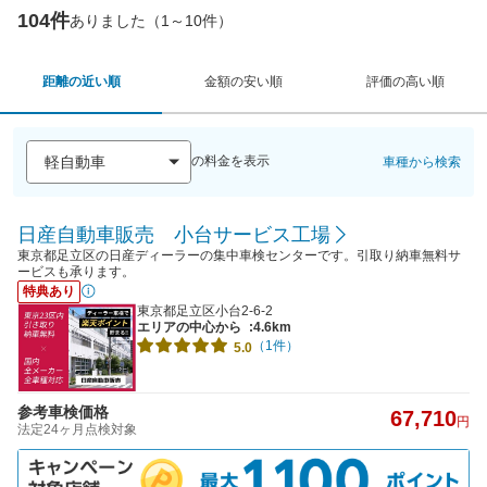
104件
ありました（1～10件）
距離の近い順
金額の安い順
評価の高い順
の料金を表示
車種から検索
日産自動車販売 小台サービス工場
東京都足立区の日産ディーラーの集中車検センターです。引取り納車無料サ
ービスも承ります。
特典あり
東京都足立区小台2-6-2
エリアの中心から
:4.6km
（1件）
5.0
参考車検価格
67,710
円
法定24ヶ月点検対象