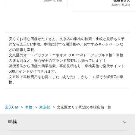
投稿者さん
2026年7月30日
ミタニ車検
渋谷区
2026年7月15日
代車あり
ホリデー車検
新宿区
引取り・納車あり
マッハ車検
杉並区
輸入車OK
安くてお得な店舗がたくさん。文京区の車検の検索・比較と見積もり予
出光興産「らくらく安心車検」
墨田区
約なら楽天Car車検。車検に関する用語集や、おすすめキャンペーンな
ハイブリッド車OK
どの情報も満載。
トヨタディーラー
世田谷区
文京区のオートバックス・エネオス（Dr.Drive）・アップル車検・車検
EV車OK
の速太郎など、安心安全のブランド加盟店も揃っています！
日産自動車販売
郵便番号から店舗の簡単検索、事前見積もり、車検実施で楽天ポイント
台東区
500ポイントが付与されます。
120分以内の車検
文京区で車検費用をお得にしたいあなたに、かしこく探そう楽天Car車
中央区
閉じる
検。
1日車検
千代田区
夜間受付
豊島区
楽天Car
車検
東京都
文京区エリア周辺の車検店舗一覧
整備保証
中野区
1級整備士在籍
車検
練馬区
コンピューター診断