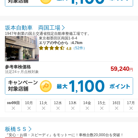
坂本自動車 両国工場
1947年創業の国土交通省指定自動車整備工場です。
東京都墨田区両国1-8-4
エリアの中心から
:4.7km
（52件）
4.8
参考車検価格
59,240
円
法定24ヶ月点検対象
09日
10月
11火
12水
13木
14金
15土
16日
17月
08/
板橋ＳＳ
『安心・お得・スピーディ』をモットーに！車検台数20,000台を突破！