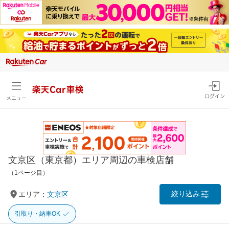
楽天Car車検
ログイン
メニュー
文京区（東京都）エリア周辺の車検店舗
（1ページ目）
絞り込み
エリア：
文京区
引取り・納車OK