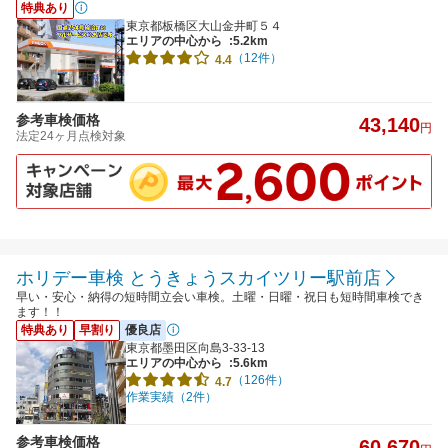
特典あり
東京都板橋区大山金井町５４
エリアの中心から
:5.2km
（12件）
4.4
参考車検価格
43,140
円
法定24ヶ月点検対象
ホリデー車検 とうきょうスカイツリー駅前店
早い・安心・納得の短時間立会い車検。土曜・日曜・祝日も短時間車検でき
ます！！
特典あり
早割り
優良店
東京都墨田区向島3-33-13
エリアの中心から
:5.6km
（126件）
4.7
作業実績（2件）
参考車検価格
60,670