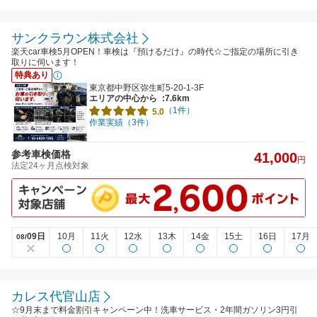
サンクラウン株式会社
楽天car車検5月OPEN！車検は『預けるだけ』の時代☆ご指定の場所に引き
取りに伺います！
特典あり
東京都中野区弥生町5-20-1-3F
エリアの中心から
:7.6km
（1件）
5.0
作業実績（3件）
参考車検価格
41,000
円
法定24ヶ月点検対象
09日
10月
11火
12水
13木
14金
15土
16日
17月
08/
カレス代官山店
☆9月末まで料金割引キャンペーン中！洗車サービス・2年間ガソリン3円引