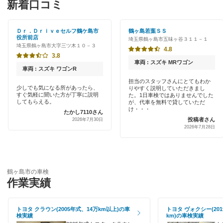
新着口コミ
「車検の速太郎」
大里郡
初めて来店割りあり
アップル車検
Ｄｒ．Ｄｒｉｖｅセルフ鶴ケ島市
鶴ヶ島若葉ＳＳ
桶川市
役所前店
埼玉県鶴ヶ島市五味ヶ谷３１１－１
早割りあり
埼玉県鶴ヶ島市大字三ツ木１０－３
オートバックス
4.8
春日部市
3.8
クレジットカードOK
車両 : スズキ MRワゴン
中部自動車販売（チューブ＆BCN）
車両 : スズキ ワゴンR
加須市
土日祝OK
担当のスタッフさんにとてもわか
少しでも気になる所があったら、
りやすく説明していただきまし
出光リテール車検
川口市
すぐ気軽に聞いた方が丁寧に説明
た。1日車検ではありませんでした
代車あり
してもらえる。
が、代車を無料で貸していただ
伊藤忠エネクス
け・・・
たかし7110さん
川越市
投稿者さん
2026年7月30日
引取り・納車あり
2026年7月28日
宇佐美車検
北足立郡
輸入車OK
コスモの車検
北葛飾郡
ハイブリッド車OK
アーリー車検
鶴ヶ島市の車検
北本市
作業実績
EV車OK
元気車検
行田市
120分以内の車検
トヨタ クラウン(2005年式、14万km以上)の車
トヨタ ヴォクシー(201
車検のコバック
久喜市
検実績
km)の車検実績