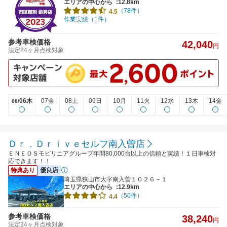
エリアの中心から
:12.8km
（78件）
4.5
作業実績（1件）
参考車検価格
42,040
円
法定24ヶ月点検対象
06木
07金
08土
09日
10月
11火
12水
13木
14金
08/
Ｄｒ．Ｄｒｉｖｅセルフ南入曽店
ＥＮＥＯＳモビリニアグループ年間80,000台以上の信頼と実績！１日車検対
応できます！！
特典あり
優良店
埼玉県狭山市大字南入曽１０２６－１
エリアの中心から
:12.9km
（50件）
4.4
参考車検価格
38,240
円
法定24ヶ月点検対象