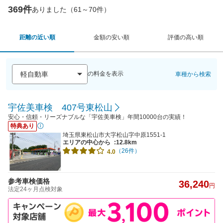
369件
ありました（61～70件）
距離の近い順
金額の安い順
評価の高い順
の料金を表示
車種から検索
宇佐美車検 407号東松山
安心・信頼・リーズナブルな「宇佐美車検」年間10000台の実績！
特典あり
埼玉県東松山市大字松山字中原1551-1
エリアの中心から
:12.8km
（26件）
4.0
参考車検価格
36,240
円
法定24ヶ月点検対象