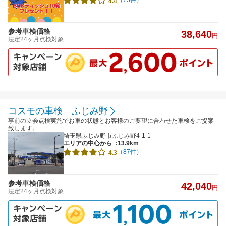
（75件）
4.4
参考車検価格
38,640
円
法定24ヶ月点検対象
コスモの車検 ふじみ野
事前の立会点検実施でお車の状態とお客様のご要望に合わせた車検をご提案
致します。
埼玉県ふじみ野市ふじみ野4-1-1
エリアの中心から
:13.9km
（87件）
4.3
参考車検価格
42,040
円
法定24ヶ月点検対象