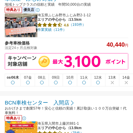
地域トップクラスの信頼と実績 年間50,000台の実績
特典あり
優良店
埼玉県ふじみ野市ふじみ野2-1-12
エリアの中心から
:13.5km
（193件）
4.6
作業実績（11件）
参考車検価格
40,440
円
法定24ヶ月点検対象
06木
07金
08土
09日
10月
11火
12水
13木
14金
08/
BCN車検センター 入間店
おかげさまで創業57年！安心と信頼の実績！累計取扱い１００万台突破！代
車無料！
特典あり
埼玉県入間市上藤沢881-1
エリアの中心から
:13.9km