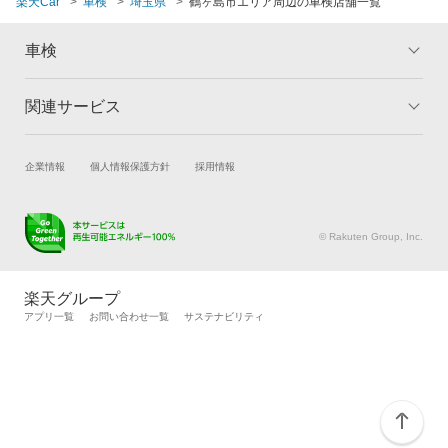
楽天Car
車検
埼玉県
鶴ヶ島市エリア周辺の車検店舗一覧
秩父市
車検
所沢市
関連サービス
トップ
マイページ
戸田市
メリット
ご利用ガイド
新座市
試乗・商談
新車購入
企業情報
個人情報保護方針
採用情報
車検の基礎知識
キャンペーン一覧
蓮田市
楽天Car車買取
車検予約
ランキング
よくある質問
キズ修理予約
洗車・コーティング予約
羽生市
© Rakuten Group, Inc.
メンテナンス管理
タイヤ・パーツ購入
飯能市
タイヤ交換サービス
楽天Car マガジン
楽天グループ
東松山市
自動車カタログ
自動車保険
アプリ一覧
お問い合わせ一覧
サステナビリティ
楽天マイカー割
比企郡
日高市
深谷市