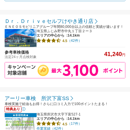
Ｄｒ．Ｄｒｉｖｅセルフけやき通り店
ＥＮＥＯＳモビリニアグループ年間80,000台以上の信頼と実績が違います！
埼玉県ふじみ野市中丸１丁目２ー３
エリアの中心から
:14.1km
（42件）
4.5
参考車検価格
41,240
円
法定24ヶ月点検対象
アーリー車検 所沢下富SS
車検実施で給油もお得！さらに口コミ入力で100ポイントたまる！
特典あり
埼玉県所沢市大字下富527-1
エリアの中心から
:14.1km
（17件）
4.5
作業実績（42件）