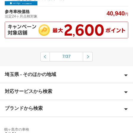
参考車検価格
40,940
円
法定24ヶ月点検対象
7/37
埼玉県 - そのほかの地域
対応サービスから検索
上尾市
朝霞市
ブランドから検索
Award 受賞店
入間郡
優良店
ENEOS
入間市
鶴ヶ島市の車検
特典あり