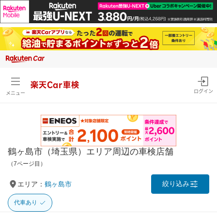
楽天Car車検
ログイン
メニュー
鶴ヶ島市（埼玉県）エリア周辺の車検店舗
（7ページ目）
絞り込み
エリア：
鶴ヶ島市
代車あり