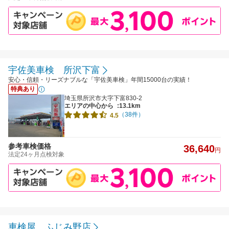
宇佐美車検 所沢下富
安心・信頼・リーズナブルな「宇佐美車検」年間15000台の実績！
特典あり
埼玉県所沢市大字下富830-2
エリアの中心から
:13.1km
（38件）
4.5
参考車検価格
36,640
円
法定24ヶ月点検対象
車検屋 ふじみ野店