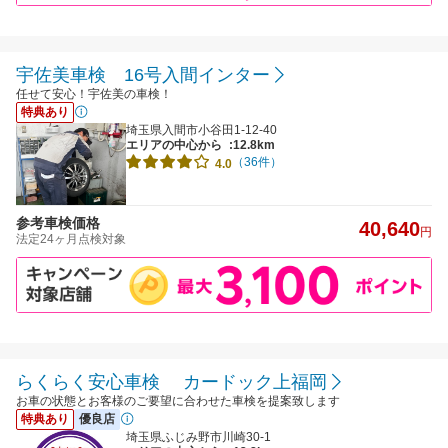
宇佐美車検 16号入間インター
任せて安心！宇佐美の車検！
特典あり
埼玉県入間市小谷田1-12-40
エリアの中心から
:12.8km
（36件）
4.0
参考車検価格
40,640
円
法定24ヶ月点検対象
らくらく安心車検 カードック上福岡
お車の状態とお客様のご要望に合わせた車検を提案致します
特典あり
優良店
埼玉県ふじみ野市川崎30-1