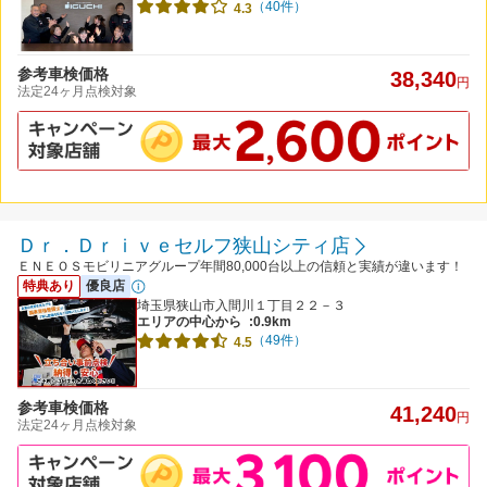
（40件）
4.3
参考車検価格
38,340
円
法定24ヶ月点検対象
Ｄｒ．Ｄｒｉｖｅセルフ狭山シティ店
ＥＮＥＯＳモビリニアグループ年間80,000台以上の信頼と実績が違います！
特典あり
優良店
埼玉県狭山市入間川１丁目２２－３
エリアの中心から
:0.9km
（49件）
4.5
参考車検価格
41,240
円
法定24ヶ月点検対象