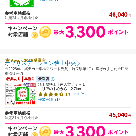
参考車検価格
46,040
円
法定24ヶ月点検対象
オブリステーション狭山中央
☆2026年 楽天カー車検アワード受賞！埼玉県第1位に選ばれました☆民間
車検場完備
特典あり
早割り
優良店
埼玉県狭山市南入曽７８－１
エリアの中心から
:2.7km
（310件）
4.7
作業実績（1件）
参考車検価格
45,040
円
法定24ヶ月点検対象