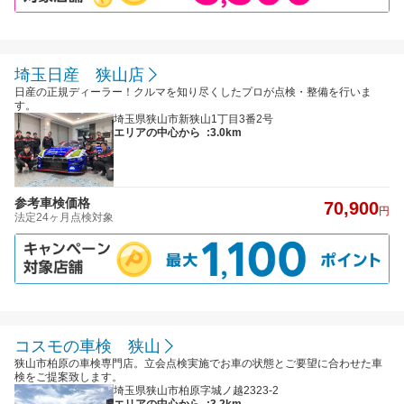
埼玉日産 狭山店
日産の正規ディーラー！クルマを知り尽くしたプロが点検・整備を行いま
す。
埼玉県狭山市新狭山1丁目3番2号
エリアの中心から
:3.0km
参考車検価格
70,900
円
法定24ヶ月点検対象
コスモの車検 狭山
狭山市柏原の車検専門店。立会点検実施でお車の状態とご要望に合わせた車
検をご提案致します。
埼玉県狭山市柏原字城ノ越2323-2
エリアの中心から
:3.2km