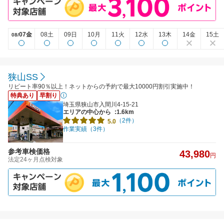
07金
08土
09日
10月
11火
12水
13木
14金
15土
08/
狭山SS
リピート率90％以上！ネットからの予約で最大10000円割引実施中！
特典あり
早割り
埼玉県狭山市入間川4-15-21
エリアの中心から
:1.6km
（2件）
5.0
作業実績（3件）
参考車検価格
43,980
円
法定24ヶ月点検対象