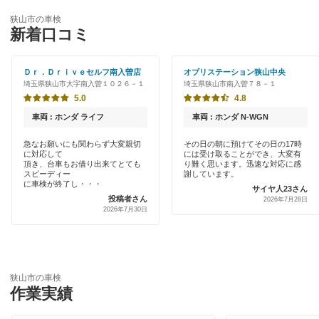
ENEOS
入間市
狭山市の車検
特典あり
新着口コミ
「車検の速太郎」
大里郡
初めて来店割りあり
アップル車検
Ｄｒ．Ｄｒｉｖｅセルフ南入曽店
オブリステーション狭山中央
桶川市
埼玉県狭山市大字南入曽１０２６－１
埼玉県狭山市南入曽７８－１
早割りあり
オートバックス
5.0
4.8
春日部市
クレジットカードOK
車両 : ホンダ ライフ
車両 : ホンダ N-WGN
中部自動車販売（チューブ＆BCN）
加須市
土日祝OK
急なお願いにも関わらず大変親切
その日の朝に預けてその日の17時
に対応して
には受け取ることができ、大変有
車検館
川口市
頂き、台車もお借り出来てとても
り難く思います。迅速な対応に感
代車あり
スピーディー
謝しています。
出光リテール車検
に車検が終了し・・・
サイヤ人23さん
川越市
投稿者さん
2026年7月28日
引取り・納車あり
2026年7月30日
伊藤忠エネクス
北足立郡
輸入車OK
宇佐美車検
北葛飾郡
ハイブリッド車OK
コスモの車検
狭山市の車検
北本市
作業実績
EV車OK
アーリー車検
行田市