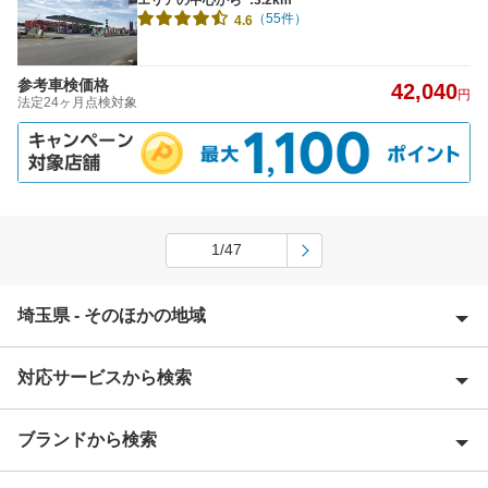
（55件）
4.6
参考車検価格
42,040
円
法定24ヶ月点検対象
1/47
埼玉県 - そのほかの地域
対応サービスから検索
上尾市
朝霞市
ブランドから検索
Award 受賞店
入間郡
優良店