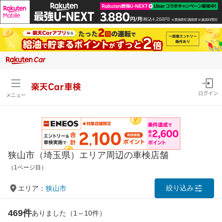
楽天Car車検
ログイン
メニュー
狭山市（埼玉県）エリア周辺の車検店舗
（1ページ目）
絞り込み
エリア：
狭山市
469件
ありました（1～10件）