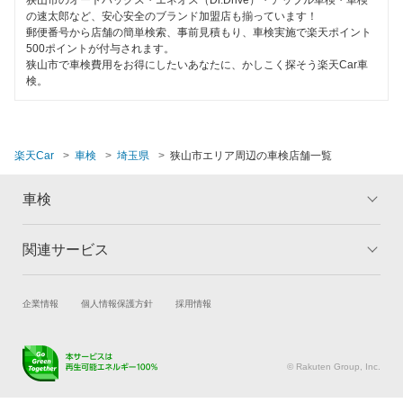
の速太郎など、安心安全のブランド加盟店も揃っています！
秩父市
郵便番号から店舗の簡単検索、事前見積もり、車検実施で楽天ポイント
500ポイントが付与されます。
鶴ヶ島市
狭山市で車検費用をお得にしたいあなたに、かしこく探そう楽天Car車
検。
所沢市
戸田市
楽天Car
車検
埼玉県
狭山市エリア周辺の車検店舗一覧
新座市
車検
蓮田市
羽生市
関連サービス
トップ
マイページ
メリット
ご利用ガイド
飯能市
試乗・商談
新車購入
企業情報
個人情報保護方針
採用情報
車検の基礎知識
キャンペーン一覧
東松山市
楽天Car車買取
車検予約
ランキング
よくある質問
比企郡
キズ修理予約
洗車・コーティング予約
© Rakuten Group, Inc.
メンテナンス管理
タイヤ・パーツ購入
日高市