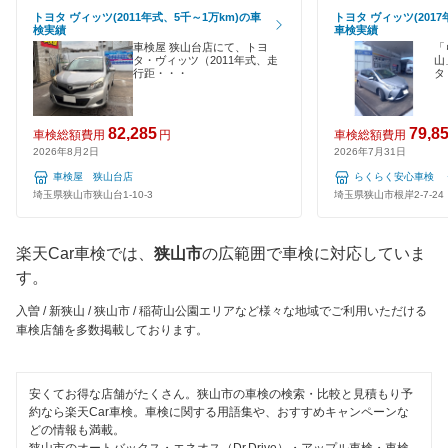
120分以内の車検
車検のコバック
トヨタ ヴィッツ(2011年式、5千～1万km)の車
トヨタ ヴィッツ(2017
久喜市
検実績
車検実績
1日車検
車検屋 狭山台店にて、トヨ
「
GTNET×カフェ車検
タ・ヴィッツ（2011年式、走
山
熊谷市
行距・・・
タ
夜間受付
キグナス車検
鴻巣市
整備保証
82,285
79,8
車検総額費用
円
車検総額費用
ホリデー車検
越谷市
2026年8月2日
2026年7月31日
1級整備士在籍
車検屋 狭山台店
らくらく安心車検 
マッハ車検
児玉郡
埼玉県狭山市狭山台1-10-3
埼玉県狭山市根岸2-7-24
コンピューター診断
ヤジマ石油車検
坂戸市
楽天Car車検では、
狭山市
の広範囲で車検に対応していま
出光興産「らくらく安心車検」
閉じる
幸手市
す。
安心WE！車検
入曽 / 新狭山 / 狭山市 / 稲荷山公園エリアなど様々な地域でご利用いただける
志木市
車検店舗を多数掲載しております。
白岡市
閉じる
草加市
安くてお得な店舗がたくさん。狭山市の車検の検索・比較と見積もり予
約なら楽天Car車検。車検に関する用語集や、おすすめキャンペーンな
どの情報も満載。
秩父郡
狭山市のオートバックス・エネオス（Dr.Drive）・アップル車検・車検