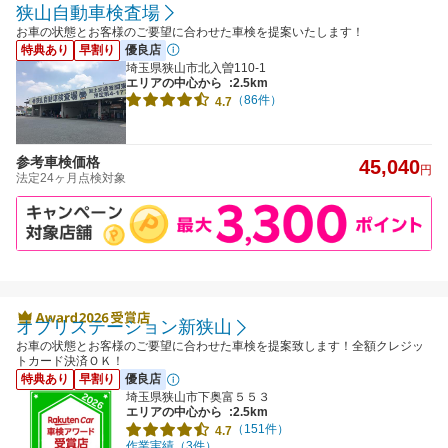
狭山自動車検査場
お車の状態とお客様のご要望に合わせた車検を提案いたします！
特典あり
早割り
優良店
埼玉県狭山市北入曽110-1
エリアの中心から
:2.5km
（86件）
4.7
参考車検価格
45,040
円
法定24ヶ月点検対象
オブリステーション新狭山
お車の状態とお客様のご要望に合わせた車検を提案致します！全額クレジッ
トカード決済ＯＫ！
特典あり
早割り
優良店
埼玉県狭山市下奥富５５３
エリアの中心から
:2.5km
（151件）
4.7
作業実績（3件）