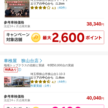
エリアの中心から
:1.1km
（40件）
4.3
参考車検価格
38,340
円
法定24ヶ月点検対象
車検屋 狭山台店
地域トップクラスの信頼と実績 年間50,000台の実績
特典あり
埼玉県狭山市狭山台1-10-3
エリアの中心から
:1.4km
（44件）
4.7
作業実績（1件）
参考車検価格
40,040
円
法定24ヶ月点検対象