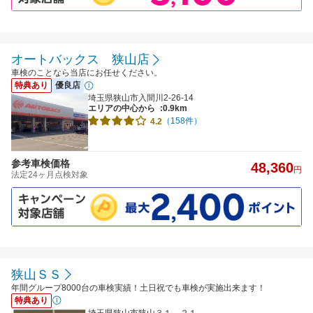
オートバックス 狭山店
車検のことなら当店にお任せください。
特典あり
優良店
埼玉県狭山市入間川2-26-14
エリアの中心から
:0.9km
（158件）
4.2
参考車検価格
48,360
円
法定24ヶ月点検対象
狭山ＳＳ
年間グループ8000台の車検実績！土日祝でも車検が実施出来ます！
特典あり
埼玉県狭山市狭山３１－２１