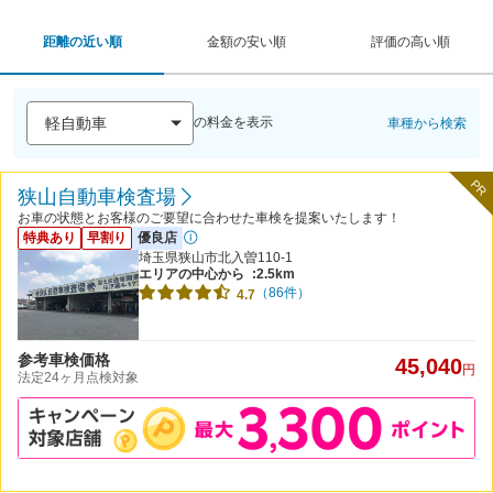
距離の近い順
金額の安い順
評価の高い順
の料金を表示
車種から検索
PR
狭山自動車検査場
お車の状態とお客様のご要望に合わせた車検を提案いたします！
特典あり
早割り
優良店
埼玉県狭山市北入曽110-1
エリアの中心から
:2.5km
（86件）
4.7
参考車検価格
45,040
円
法定24ヶ月点検対象