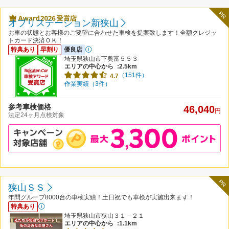
PR
オブリステーション新狭山
お車の状態とお客様のご要望に合わせた車検を提案致します！全額クレジッ
トカード決済ＯＫ！
特典あり
早割り
優良店
埼玉県狭山市下奥富５５３
エリアの中心から
:2.5km
（151件）
4.7
作業実績（3件）
参考車検価格
46,040
円
法定24ヶ月点検対象
PR
狭山ＳＳ
年間グループ8000台の車検実績！土日祝でも車検が実施出来ます！
特典あり
埼玉県狭山市狭山３１－２１
エリアの中心から
:1.1km