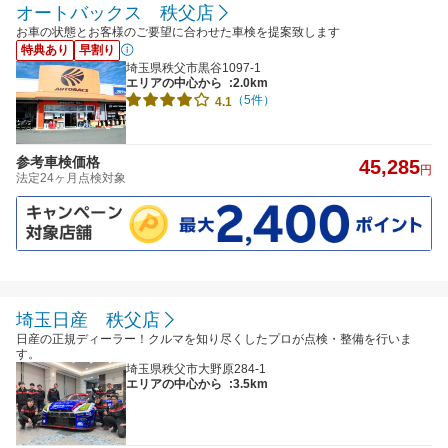
オートバックス 秩父店
お車の状態とお客様のご要望に合わせた車検を提案致します
特典あり
早割り
埼玉県秩父市黒谷1097-1
エリアの中心から
:2.0km
（5件）
4.1
参考車検価格
45,285
円
法定24ヶ月点検対象
埼玉日産 秩父店
日産の正規ディーラー！クルマを知り尽くしたプロが点検・整備を行いま
す。
埼玉県秩父市大野原284-1
エリアの中心から
:3.5km