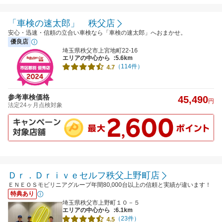
「車検の速太郎」 秩父店
安心・迅速・信頼の立合い車検なら「車検の速太郎」へおまかせ。
優良店
埼玉県秩父市上宮地町22-16
エリアの中心から
:5.6km
（114件）
4.7
参考車検価格
45,490
円
法定24ヶ月点検対象
Ｄｒ．Ｄｒｉｖｅセルフ秩父上野町店
ＥＮＥＯＳモビリニアグループ年間80,000台以上の信頼と実績が違います！
特典あり
埼玉県秩父市上野町１０－５
エリアの中心から
:6.1km
（23件）
4.5