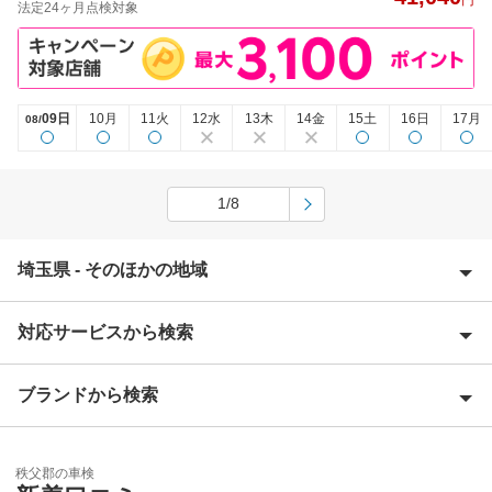
法定24ヶ月点検対象
09日
10月
11火
12水
13木
14金
15土
16日
17月
08/
1/8
埼玉県 - そのほかの地域
対応サービスから検索
上尾市
朝霞市
ブランドから検索
Award 受賞店
入間郡
優良店
ENEOS
入間市
秩父郡の車検
特典あり