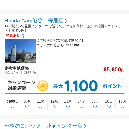
Honda Cars熊谷 寄居店
140号沿いで花園インターすぐ近くでアクセス良好！ふかや花園アウトレッ
トも車で5分！
特典あり
埼玉県大里郡寄居町桜沢20-81
エリアの中心から
:13.1km
参考車検価格
65,600
円
法定24ヶ月点検対象
09日
10月
11火
12水
13木
14金
15土
16日
17月
08/
車検のコバック 花園インター店