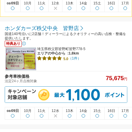
09日
10月
11火
12水
13木
14金
15土
16日
17月
08/
ホンダカーズ秩父中央 皆野店
国道140号沿いに2店舗！ディーラーによるクオリティーの高い点検・整備を
提供いたします。
特典あり
埼玉県秩父郡皆野町皆野778-5
エリアの中心から
:1.8km
（1件）
5.0
参考車検価格
75,675
円
法定24ヶ月点検対象
09日
10月
11火
12水
13木
14金
15土
16日
17月
08/