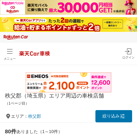
楽天Car車検
ログイン
メニュー
秩父郡（埼玉県）エリア周辺の車検店舗
（1ページ目）
絞り込み
エリア：
秩父郡
80件
ありました（1～10件）