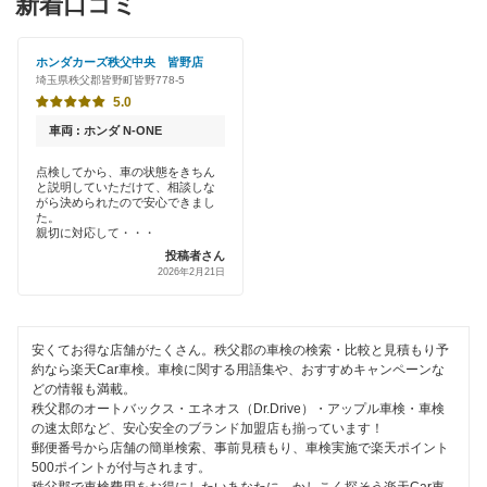
新着口コミ
「車検の速太郎」
大里郡
初めて来店割りあり
アップル車検
ホンダカーズ秩父中央 皆野店
桶川市
埼玉県秩父郡皆野町皆野778-5
早割りあり
オートバックス
5.0
春日部市
クレジットカードOK
車両 : ホンダ N-ONE
中部自動車販売（チューブ＆BCN）
加須市
土日祝OK
点検してから、車の状態をきちん
と説明していただけて、相談しな
出光リテール車検
川口市
がら決められたので安心できまし
代車あり
た。
伊藤忠エネクス
親切に対応して・・・
川越市
投稿者さん
引取り・納車あり
2026年2月21日
宇佐美車検
北足立郡
輸入車OK
コスモの車検
北葛飾郡
ハイブリッド車OK
安くてお得な店舗がたくさん。秩父郡の車検の検索・比較と見積もり予
元気車検
約なら楽天Car車検。車検に関する用語集や、おすすめキャンペーンな
北本市
どの情報も満載。
EV車OK
秩父郡のオートバックス・エネオス（Dr.Drive）・アップル車検・車検
車検のコバック
行田市
の速太郎など、安心安全のブランド加盟店も揃っています！
120分以内の車検
郵便番号から店舗の簡単検索、事前見積もり、車検実施で楽天ポイント
キグナス車検
久喜市
500ポイントが付与されます。
1日車検