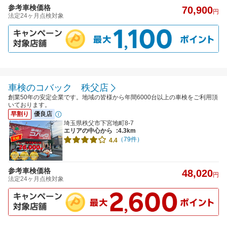
参考車検価格
70,900
円
法定24ヶ月点検対象
車検のコバック 秩父店
創業50年の安定企業です。地域の皆様から年間6000台以上の車検をご利用頂
いております。
早割り
優良店
埼玉県秩父市下宮地町8-7
エリアの中心から
:4.3km
（79件）
4.4
参考車検価格
48,020
円
法定24ヶ月点検対象