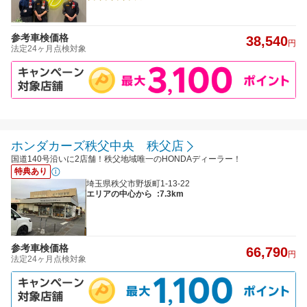
参考車検価格
38,540
円
法定24ヶ月点検対象
ホンダカーズ秩父中央 秩父店
国道140号沿いに2店舗！秩父地域唯一のHONDAディーラー！
特典あり
埼玉県秩父市野坂町1-13-22
エリアの中心から
:7.3km
参考車検価格
66,790
円
法定24ヶ月点検対象