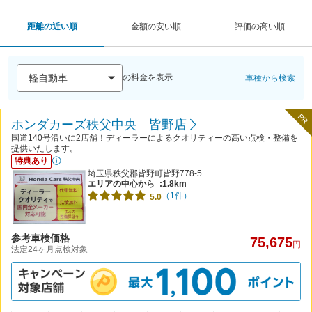
距離の近い順
金額の安い順
評価の高い順
の料金を表示
車種から検索
PR
ホンダカーズ秩父中央 皆野店
国道140号沿いに2店舗！ディーラーによるクオリティーの高い点検・整備を
提供いたします。
特典あり
埼玉県秩父郡皆野町皆野778-5
エリアの中心から
:1.8km
（1件）
5.0
参考車検価格
75,675
円
法定24ヶ月点検対象