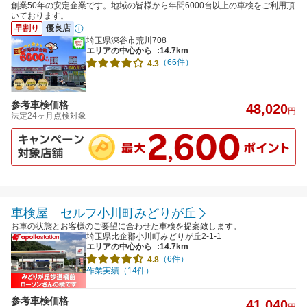
創業50年の安定企業です。地域の皆様から年間6000台以上の車検をご利用頂
いております。
早割り
優良店
埼玉県深谷市荒川708
エリアの中心から
:14.7km
（66件）
4.3
参考車検価格
48,020
円
法定24ヶ月点検対象
車検屋 セルフ小川町みどりが丘
お車の状態とお客様のご要望に合わせた車検を提案致します。
埼玉県比企郡小川町みどりが丘2-1-1
エリアの中心から
:14.7km
（6件）
4.8
作業実績（14件）
参考車検価格
41,040
円