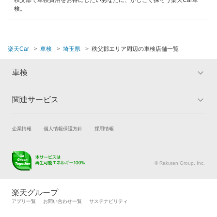
秩父郡で車検費用をお得にしたいあなたに、かしこく探そう楽天Car車
出光興産「らくらく安心車検」
検。
熊谷市
夜間受付
安心WE！車検
鴻巣市
整備保証
楽天Car
車検
埼玉県
秩父郡エリア周辺の車検店舗一覧
越谷市
閉じる
1級整備士在籍
児玉郡
車検
コンピューター診断
坂戸市
関連サービス
トップ
マイページ
閉じる
幸手市
メリット
ご利用ガイド
試乗・商談
新車購入
企業情報
個人情報保護方針
採用情報
狭山市
車検の基礎知識
キャンペーン一覧
楽天Car車買取
車検予約
ランキング
よくある質問
志木市
キズ修理予約
洗車・コーティング予約
© Rakuten Group, Inc.
白岡市
メンテナンス管理
タイヤ・パーツ購入
タイヤ交換サービス
楽天Car マガジン
草加市
楽天グループ
自動車カタログ
自動車保険
アプリ一覧
お問い合わせ一覧
サステナビリティ
秩父市
楽天マイカー割