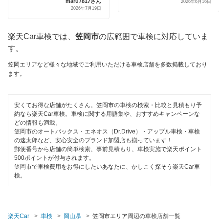
maru7817さん
2026年6月16日
出光興産「らくらく安心車検」
倉敷市
2026年7月19日
代車あり
トヨタディーラー
瀬戸内市
楽天Car車検では、
笠岡市
の広範囲で車検に対応していま
引取り・納車あり
安心WE！車検
す。
総社市
輸入車OK
笠岡エリアなど様々な地域でご利用いただける車検店舗を多数掲載しており
高梁市
閉じる
ます。
ハイブリッド車OK
玉野市
EV車OK
安くてお得な店舗がたくさん。笠岡市の車検の検索・比較と見積もり予
都窪郡
約なら楽天Car車検。車検に関する用語集や、おすすめキャンペーンな
120分以内の車検
どの情報も満載。
津山市
笠岡市のオートバックス・エネオス（Dr.Drive）・アップル車検・車検
1日車検
の速太郎など、安心安全のブランド加盟店も揃っています！
郵便番号から店舗の簡単検索、事前見積もり、車検実施で楽天ポイント
苫田郡
夜間受付
500ポイントが付与されます。
笠岡市で車検費用をお得にしたいあなたに、かしこく探そう楽天Car車
新見市
検。
整備保証
備前市
1級整備士在籍
真庭郡
楽天Car
車検
岡山県
笠岡市エリア周辺の車検店舗一覧
コンピューター診断