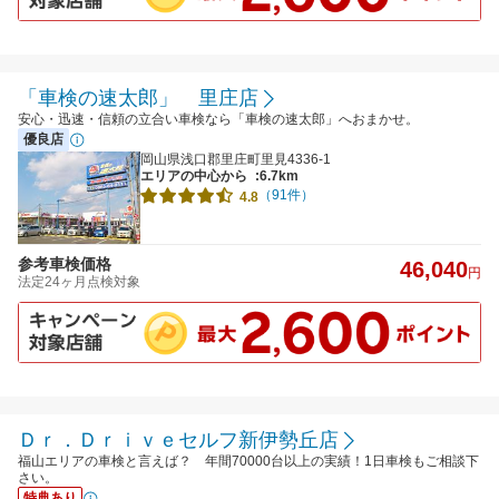
「車検の速太郎」 里庄店
安心・迅速・信頼の立合い車検なら「車検の速太郎」へおまかせ。
優良店
岡山県浅口郡里庄町里見4336-1
エリアの中心から
:6.7km
（91件）
4.8
参考車検価格
46,040
円
法定24ヶ月点検対象
Ｄｒ．Ｄｒｉｖｅセルフ新伊勢丘店
福山エリアの車検と言えば？ 年間70000台以上の実績！1日車検もご相談下
さい。
特典あり