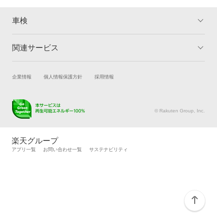
真庭市
車検
閉じる
美作市
関連サービス
トップ
マイページ
和気郡
メリット
ご利用ガイド
試乗・商談
新車購入
企業情報
個人情報保護方針
採用情報
閉じる
車検の基礎知識
キャンペーン一覧
楽天Car車買取
車検予約
ランキング
よくある質問
キズ修理予約
洗車・コーティング予約
© Rakuten Group, Inc.
メンテナンス管理
タイヤ・パーツ購入
タイヤ交換サービス
楽天Car マガジン
楽天グループ
自動車カタログ
自動車保険
アプリ一覧
お問い合わせ一覧
サステナビリティ
楽天マイカー割