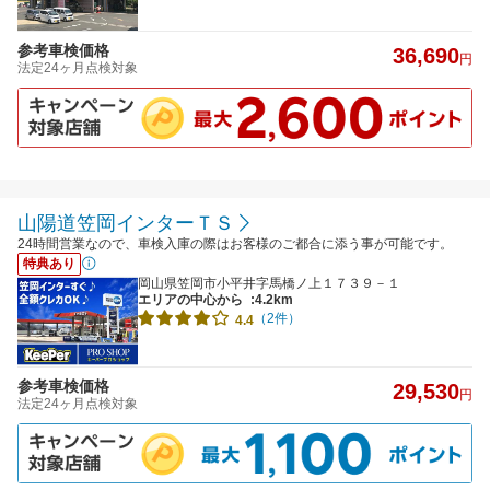
参考車検価格
36,690
円
法定24ヶ月点検対象
山陽道笠岡インターＴＳ
24時間営業なので、車検入庫の際はお客様のご都合に添う事が可能です。
特典あり
岡山県笠岡市小平井字馬橋ノ上１７３９－１
エリアの中心から
:4.2km
（2件）
4.4
参考車検価格
29,530
円
法定24ヶ月点検対象