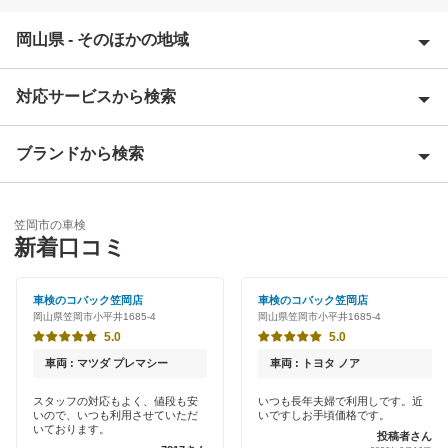
岡山県 - そのほかの地域
対応サービスから検索
英田郡
赤磐市
ブランドから検索
Award 受賞店
浅口郡
優良店
ENEOS
浅口市
笠岡市の車検
特典あり
新着口コミ
「車検の速太郎」
井原市
初めて来店割りあり
オートバックス
車検のコバック笠岡店
車検のコバック笠岡店
小田郡
岡山県笠岡市小平井1685-4
岡山県笠岡市小平井1685-4
新車初回割りあり
出光リテール車検
5.0
5.0
加賀郡
早割りあり
車両 : マツダ プレマシー
車両 : トヨタ ノア
車検のコバック
勝田郡
クレジットカードOK
スタッフの対応もよく、値段も安
いつも長年夫婦で利用しです。近
いので、いつも利用させていただ
いですしお手頃価格です。
マッハ車検
久米郡
いております。
投稿者さん
土日祝OK