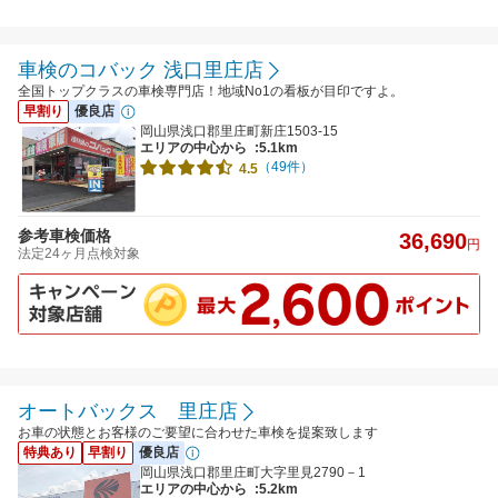
車検のコバック 浅口里庄店
全国トップクラスの車検専門店！地域No1の看板が目印ですよ。
早割り
優良店
岡山県浅口郡里庄町新庄1503-15
エリアの中心から
:5.1km
（49件）
4.5
参考車検価格
36,690
円
法定24ヶ月点検対象
オートバックス 里庄店
お車の状態とお客様のご要望に合わせた車検を提案致します
特典あり
早割り
優良店
岡山県浅口郡里庄町大字里見2790－1
エリアの中心から
:5.2km