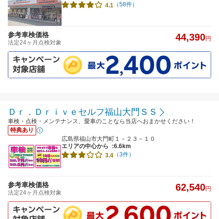
（58件）
4.1
参考車検価格
44,390
円
法定24ヶ月点検対象
Ｄｒ．Ｄｒｉｖｅセルフ福山大門ＳＳ
車検・点検・メンテナンス、愛車のことなら当店へおまかせください！
特典あり
広島県福山市大門町１－２３－１０
エリアの中心から
:6.6km
（3件）
3.4
参考車検価格
62,540
円
法定24ヶ月点検対象