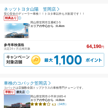
ネッツトヨタ山陽 笠岡店
安心安全のディーラー車検！！トヨタ車以外も大歓迎です！！
特典あり
岡山県笠岡市五番町2-5
エリアの中心から
:0.4km
参考車検価格
64,190
円
法定24ヶ月点検対象
車検のコバック笠岡店
コバックは店舗数全国トップクラスの車検専門チェーンです。
早割り
優良店
岡山県笠岡市小平井1685-4
エリアの中心から
:4.0km
（34件）
4.3