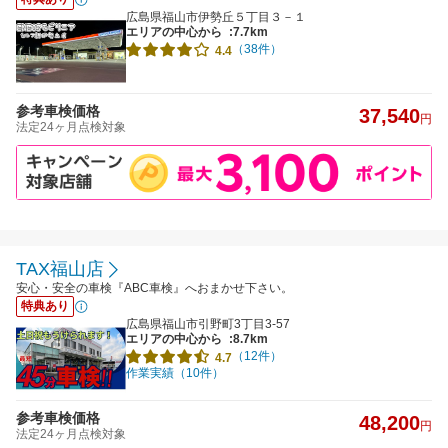
広島県福山市伊勢丘５丁目３－１
エリアの中心から
:7.7km
（38件）
4.4
参考車検価格
37,540
円
法定24ヶ月点検対象
TAX福山店
安心・安全の車検『ABC車検』へおまかせ下さい。
特典あり
広島県福山市引野町3丁目3-57
エリアの中心から
:8.7km
（12件）
4.7
作業実績（10件）
参考車検価格
48,200
円
法定24ヶ月点検対象