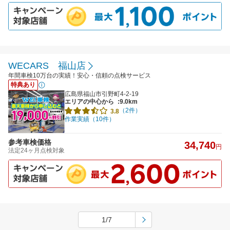
WECARS 福山店
年間車検10万台の実績！安心・信頼の点検サービス
特典あり
広島県福山市引野町4-2-19
エリアの中心から
:9.0km
（2件）
3.8
作業実績（10件）
参考車検価格
34,740
円
法定24ヶ月点検対象
1/7