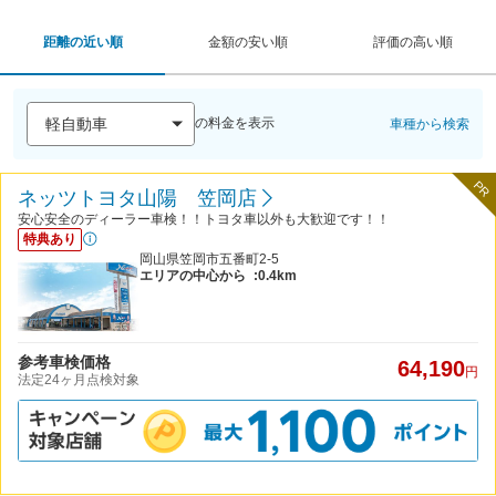
距離の近い順
金額の安い順
評価の高い順
の料金を表示
車種から検索
PR
ネッツトヨタ山陽 笠岡店
安心安全のディーラー車検！！トヨタ車以外も大歓迎です！！
特典あり
岡山県笠岡市五番町2-5
エリアの中心から
:0.4km
参考車検価格
64,190
円
法定24ヶ月点検対象