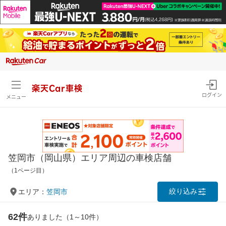
楽天Car車検
ログイン
メニュー
笠岡市（岡山県）エリア周辺の車検店舗
（1ページ目）
絞り込み
エリア：
笠岡市
62件
ありました（1～10件）