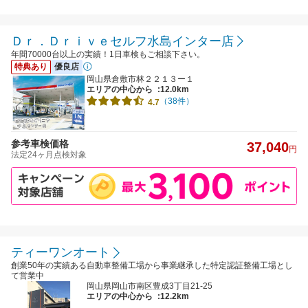
Ｄｒ．Ｄｒｉｖｅセルフ水島インター店
年間70000台以上の実績！1日車検もご相談下さい。
特典あり
優良店
岡山県倉敷市林２２１３ー１
エリアの中心から
:12.0km
（38件）
4.7
参考車検価格
37,040
円
法定24ヶ月点検対象
ティーワンオート
創業50年の実績ある自動車整備工場から事業継承した特定認証整備工場とし
て営業中
岡山県岡山市南区豊成3丁目21-25
エリアの中心から
:12.2km