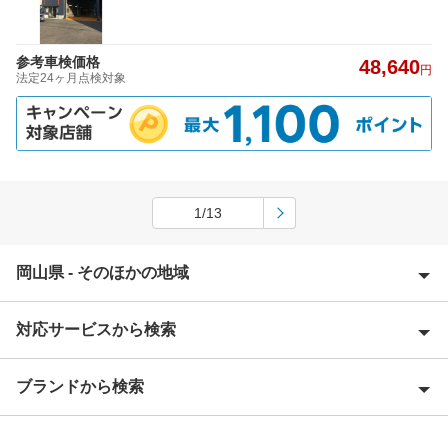
参考車検価格
48,640
円
法定24ヶ月点検対象
1/13
岡山県 - そのほかの地域
対応サービスから検索
英田郡
赤磐市
ブランドから検索
Award 受賞店
浅口郡
優良店
ENEOS