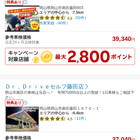
特典あり
岡山県岡山市南区藤田803
エリアの中心から
:7.5km
（50件）
4.6
作業実績（40件）
参考車検価格
39,340
円
法定24ヶ月点検対象
Ｄｒ．Ｄｒｉｖｅセルフ藤田店
岡山市南区の車検は当店へ！ 年間70000台以上の実績！1日車検もご相談下
さい。
特典あり
岡山県岡山市南区藤田１６７０－１
エリアの中心から
:9.4km
（12件）
4.5
参考車検価格
37,040