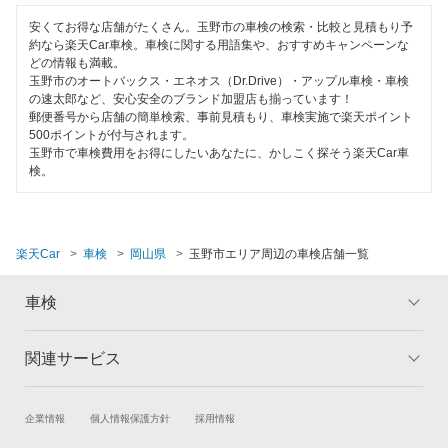
都窪郡
120分以内の車検
安くてお得な店舗がたくさん。玉野市の車検の検索・比較と見積もり予
約なら楽天Car車検。車検に関する用語集や、おすすめキャンペーンな
津山市
どの情報も満載。
1日車検
玉野市のオートバックス・エネオス（Dr.Drive）・アップル車検・車検
苫田郡
の速太郎など、安心安全のブランド加盟店も揃っています！
夜間受付
郵便番号から店舗の簡単検索、事前見積もり、車検実施で楽天ポイント
新見市
500ポイントが付与されます。
整備保証
玉野市で車検費用をお得にしたいあなたに、かしこく探そう楽天Car車
検。
備前市
1級整備士在籍
真庭郡
コンピューター診断
楽天Car
車検
岡山県
玉野市エリア周辺の車検店舗一覧
真庭市
閉じる
美作市
車検
和気郡
関連サービス
トップ
マイページ
メリット
ご利用ガイド
閉じる
試乗・商談
新車購入
企業情報
個人情報保護方針
採用情報
車検の基礎知識
キャンペーン一覧