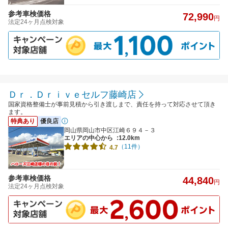
参考車検価格
72,990
円
法定24ヶ月点検対象
Ｄｒ．Ｄｒｉｖｅセルフ藤崎店
国家資格整備士が事前見積から引き渡しまで、責任を持って対応させて頂き
ます。
特典あり
優良店
岡山県岡山市中区江崎６９４－３
エリアの中心から
:12.0km
（11件）
4.7
参考車検価格
44,840
円
法定24ヶ月点検対象