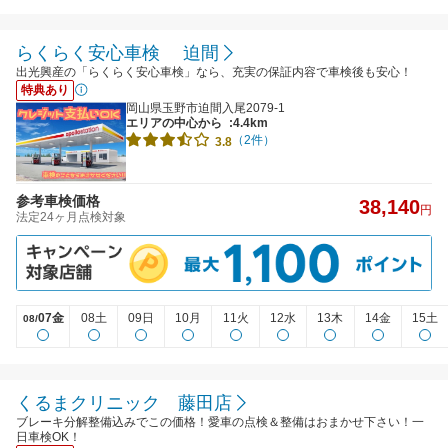
らくらく安心車検 迫間
出光興産の「らくらく安心車検」なら、充実の保証内容で車検後も安心！
特典あり
岡山県玉野市迫間入尾2079-1
エリアの中心から
:4.4km
（2件）
3.8
参考車検価格
38,140
円
法定24ヶ月点検対象
07金
08土
09日
10月
11火
12水
13木
14金
15土
08/
くるまクリニック 藤田店
ブレーキ分解整備込みでこの価格！愛車の点検＆整備はおまかせ下さい！一
日車検OK！