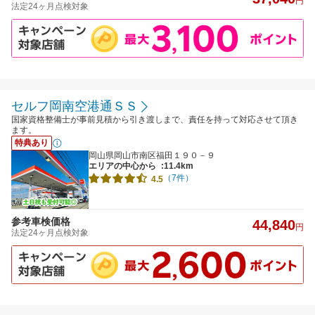
円
法定24ヶ月点検対象
セルフ岡南空港通ＳＳ
国家資格整備士が事前見積から引き渡しまで、責任を持って対応させて頂き
ます。
特典あり
岡山県岡山市南区福田１９０－９
エリアの中心から
:11.4km
（7件）
4.5
参考車検価格
44,840
円
法定24ヶ月点検対象