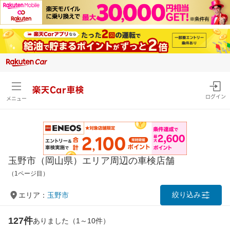
楽天Car車検
ログイン
メニュー
玉野市（岡山県）エリア周辺の車検店舗
（1ページ目）
絞り込み
エリア：
玉野市
127件
ありました（1～10件）