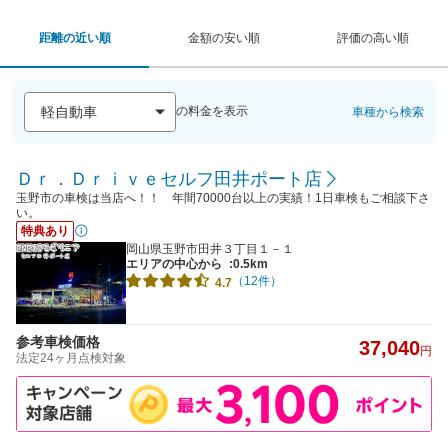
距離の近い順
金額の安い順
評価の高い順
の料金を表示
車種から検索
Ｄｒ．Ｄｒｉｖｅセルフ田井ポート店
玉野市の車検は当店へ！！ 年間70000台以上の実績！1日車検もご相談下さ
い。
特典あり
岡山県玉野市田井３丁目１－１
エリアの中心から
:0.5km
（12件）
4.7
参考車検価格
37,040
円
法定24ヶ月点検対象