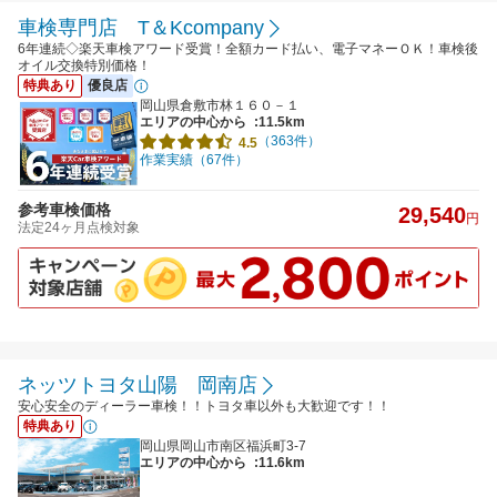
車検専門店 T＆Kcompany
6年連続◇楽天車検アワード受賞！全額カード払い、電子マネーＯＫ！車検後
オイル交換特別価格！
特典あり
優良店
岡山県倉敷市林１６０－１
エリアの中心から
:11.5km
（363件）
4.5
作業実績（67件）
参考車検価格
29,540
円
法定24ヶ月点検対象
ネッツトヨタ山陽 岡南店
安心安全のディーラー車検！！トヨタ車以外も大歓迎です！！
特典あり
岡山県岡山市南区福浜町3-7
エリアの中心から
:11.6km