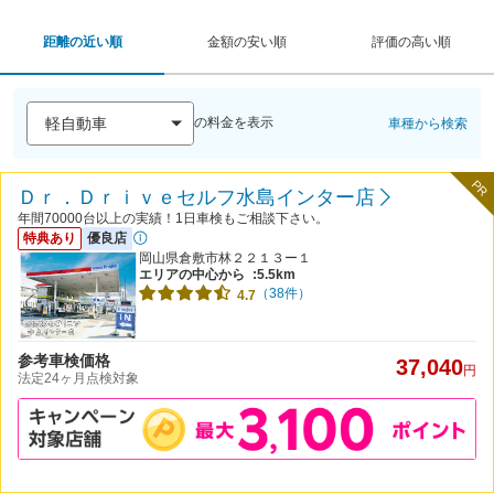
距離の近い順
金額の安い順
評価の高い順
の料金を表示
車種から検索
PR
Ｄｒ．Ｄｒｉｖｅセルフ水島インター店
年間70000台以上の実績！1日車検もご相談下さい。
特典あり
優良店
岡山県倉敷市林２２１３ー１
エリアの中心から
:5.5km
（38件）
4.7
参考車検価格
37,040
円
法定24ヶ月点検対象