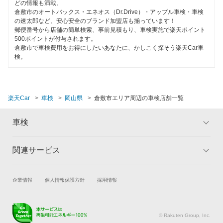
どの情報も満載。
倉敷市のオートバックス・エネオス（Dr.Drive）・アップル車検・車検
の速太郎など、安心安全のブランド加盟店も揃っています！
郵便番号から店舗の簡単検索、事前見積もり、車検実施で楽天ポイント
500ポイントが付与されます。
倉敷市で車検費用をお得にしたいあなたに、かしこく探そう楽天Car車
検。
楽天Car
車検
岡山県
倉敷市エリア周辺の車検店舗一覧
車検
関連サービス
トップ
マイページ
メリット
ご利用ガイド
試乗・商談
新車購入
企業情報
個人情報保護方針
採用情報
車検の基礎知識
キャンペーン一覧
楽天Car車買取
車検予約
ランキング
よくある質問
キズ修理予約
洗車・コーティング予約
© Rakuten Group, Inc.