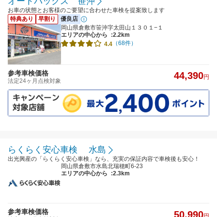
オートバックス 笹沖
お車の状態とお客様のご要望に合わせた車検を提案致します
特典あり
早割り
優良店
岡山県倉敷市笹沖字太田山１３０１−１
エリアの中心から
:2.2km
（68件）
4.4
参考車検価格
44,390
円
法定24ヶ月点検対象
らくらく安心車検 水島
出光興産の「らくらく安心車検」なら、充実の保証内容で車検後も安心！
岡山県倉敷市水島北瑞穂町6-23
エリアの中心から
:2.3km
参考車検価格
50,990
円