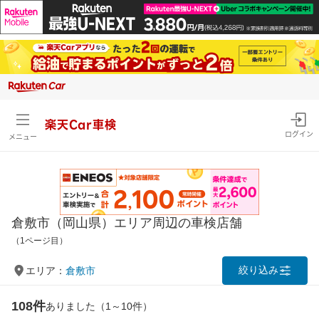
楽天Car車検
ログイン
メニュー
倉敷市（岡山県）エリア周辺の車検店舗
（1ページ目）
絞り込み
エリア：
倉敷市
108件
ありました（1～10件）