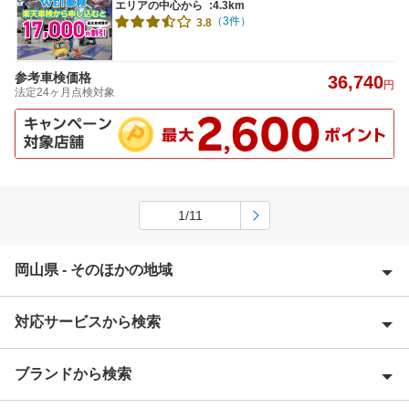
エリアの中心から
:4.3km
（3件）
3.8
参考車検価格
36,740
円
法定24ヶ月点検対象
1/11
岡山県 - そのほかの地域
対応サービスから検索
英田郡
赤磐市
ブランドから検索
Award 受賞店
浅口郡