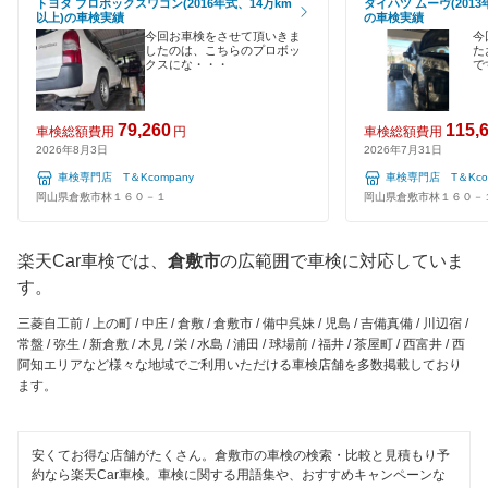
トヨタ プロボックスワゴン(2016年式、14万km
ダイハツ ムーヴ(2013
120分以内の車検
以上)の車検実績
の車検実績
都窪郡
今回お車検をさせて頂いきま
今
1日車検
したのは、こちらのプロボッ
た
クスにな・・・
で
津山市
夜間受付
苫田郡
79,260
115,
車検総額費用
円
車検総額費用
整備保証
2026年8月3日
2026年7月31日
新見市
車検専門店 T＆Kcompany
車検専門店 T＆Kcom
1級整備士在籍
岡山県倉敷市林１６０－１
岡山県倉敷市林１６０－
備前市
コンピューター診断
真庭郡
楽天Car車検では、
倉敷市
の広範囲で車検に対応していま
す。
閉じる
真庭市
三菱自工前 / 上の町 / 中庄 / 倉敷 / 倉敷市 / 備中呉妹 / 児島 / 吉備真備 / 川辺宿 /
常盤 / 弥生 / 新倉敷 / 木見 / 栄 / 水島 / 浦田 / 球場前 / 福井 / 茶屋町 / 西富井 / 西
美作市
阿知エリアなど様々な地域でご利用いただける車検店舗を多数掲載しており
ます。
和気郡
閉じる
安くてお得な店舗がたくさん。倉敷市の車検の検索・比較と見積もり予
約なら楽天Car車検。車検に関する用語集や、おすすめキャンペーンな