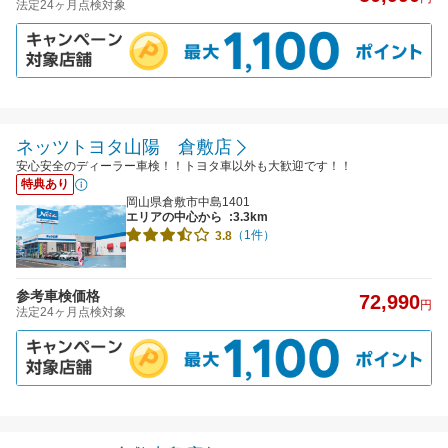
法定24ヶ月点検対象
ネッツトヨタ山陽 倉敷店
安心安全のディーラー車検！！トヨタ車以外も大歓迎です！！
特典あり
岡山県倉敷市中島1401
エリアの中心から
:3.3km
（1件）
3.8
参考車検価格
72,990
円
法定24ヶ月点検対象