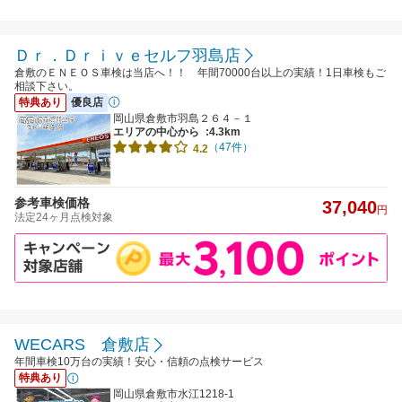
Ｄｒ．Ｄｒｉｖｅセルフ羽島店
倉敷のＥＮＥＯＳ車検は当店へ！！ 年間70000台以上の実績！1日車検もご
相談下さい。
特典あり
優良店
岡山県倉敷市羽島２６４－１
エリアの中心から
:4.3km
（47件）
4.2
参考車検価格
37,040
円
法定24ヶ月点検対象
WECARS 倉敷店
年間車検10万台の実績！安心・信頼の点検サービス
特典あり
岡山県倉敷市水江1218-1