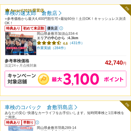
PR
車検の速太郎 倉敷店
⭐️参考価格から最大4,400円割引可⭐️最短60分！土日OK！キャッシュレス決済
OK！
特典あり
初めて来店割
優良店
岡山県倉敷市加須山334-4
エリアの中心から
:4.3km
（431件）
4.6
作業実績（284件）
参考車検価格
42,740
円
法定24ヶ月点検対象
PR
車検のコバック 倉敷羽島店
あなたの安心･快適なカーライフをお手伝いします。短時間車検と1日車検を
ご用意｡
特典あり
早割り
岡山県倉敷市羽島289-14