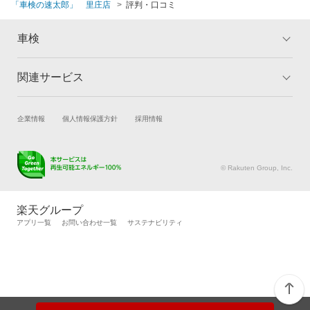
「車検の速太郎」 里庄店
評判・口コミ
車検
関連サービス
トップ
マイページ
メリット
ご利用ガイド
試乗・商談
新車購入
企業情報
個人情報保護方針
採用情報
車検の基礎知識
キャンペーン一覧
楽天Car車買取
車検予約
ランキング
よくある質問
キズ修理予約
洗車・コーティング予約
© Rakuten Group, Inc.
メンテナンス管理
タイヤ・パーツ購入
タイヤ交換サービス
楽天Car マガジン
楽天グループ
自動車カタログ
自動車保険
アプリ一覧
お問い合わせ一覧
サステナビリティ
楽天マイカー割