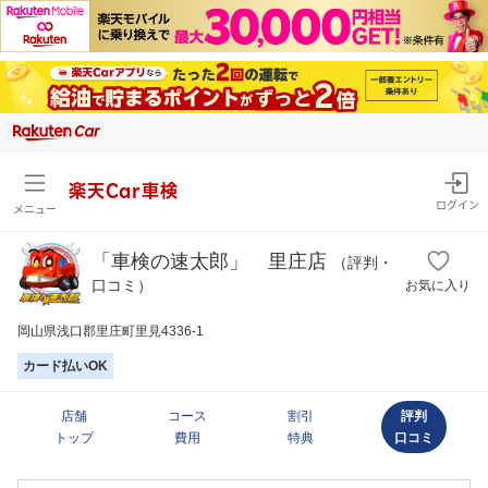
楽天Car車検
ログイン
メニュー
「車検の速太郎」 里庄店
（評判・
口コミ）
お気に入り
岡山県浅口郡里庄町里見4336-1
カード払いOK
店舗
コース
割引
評判
トップ
費用
特典
口コミ