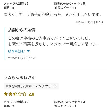
スタッフの対応：5
説明の分かりやすさ：5
価格：5
対応スピード：5
接客が丁寧、明瞭会計が良かった。また利用したいです。
2025年11月2日 16:34
店舗からの返信
この度は車検のご入庫ありがとうございました。
お褒めの言葉を授かり、スタッフ一同嬉しく思います。
今後の励みにさせて頂きます。
続きを読む
これからも当店のご利用をよろしくお願いいたします。
2025年11月2日 16:43
ラムちん7613さん
車検を実施した車両 ： ホンダ フリード
2.8
スタッフの対応：3
説明の分かりやすさ：3
価格：2
対応スピード：3