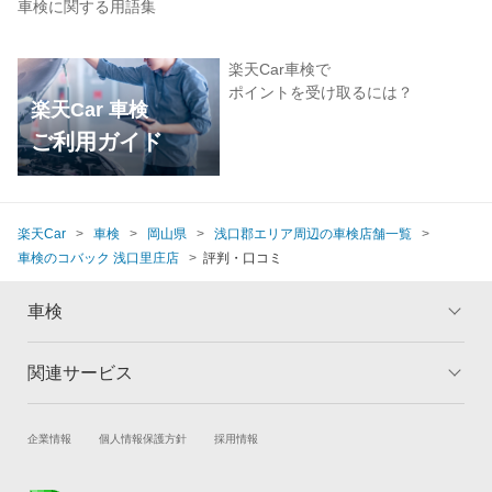
車検に関する用語集
楽天Car車検で
ポイントを受け取るには？
楽天Car 車検
ご利用ガイド
楽天Car
車検
岡山県
浅口郡エリア周辺の車検店舗一覧
車検のコバック 浅口里庄店
評判・口コミ
車検
関連サービス
トップ
マイページ
メリット
ご利用ガイド
試乗・商談
新車購入
企業情報
個人情報保護方針
採用情報
車検の基礎知識
キャンペーン一覧
楽天Car車買取
車検予約
ランキング
よくある質問