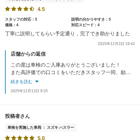
4.5
スタッフの対応：5
説明の分かりやすさ：5
価格：4
対応スピード：4
丁寧に説明してもらい予定通り，完了でき助かりました
2025年12月3日 19:42
店舗からの返信
この度は車検のご入庫ありがとうございました！
また高評価での口コミをいただきスタッフ一同、励みとさせていただきます。
今後もオイル交換などでぜひご利用いただけたら幸いです。
続きを読む
よろしくお願いいたします！
2025年12月13日 9:25
投稿者さん
車検を実施した車両 ： スズキ ハスラー
5.0