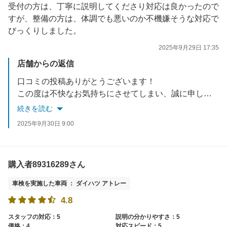
受付の方は、丁寧に説明してくださり対応は良かったので
すが、整備の方は、体調でも悪いのか不機嫌そうな対応で
びっくりしました。
2025年9月29日 17:35
店舗からの返信
口コミの投稿ありがとうございます！
この度は不快なお気持ちにさせてしまい、誠に申し訳ございませんでした。
また、貴重なご意見を頂き感謝いたします。
続きを読む
お言葉をスタッフ全員に共有し、成長を感じていただけるようスタッフ育成に力を入れて参ります。
2025年9月30日 9:00
またのご利用、スタッフ一同お待ちしております！
購入者89316289さん
車検を実施した車両 ： ダイハツ アトレー
4.8
スタッフの対応：5
説明の分かりやすさ：5
価格：4
対応スピード：5