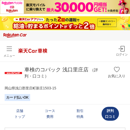
楽天Car車検
ログイン
メニュー
車検のコバック 浅口里庄店
（評
判・口コミ）
お気に入り
岡山県浅口郡里庄町新庄1503-15
カード払いOK
店舗
コース
割引
評判
トップ
費用
特典
口コミ