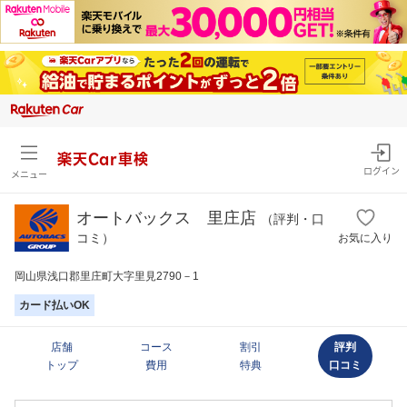
楽天Car車検
ログイン
メニュー
オートバックス 里庄店
（評判・口
コミ）
お気に入り
岡山県浅口郡里庄町大字里見2790－1
カード払いOK
店舗
コース
割引
評判
トップ
費用
特典
口コミ