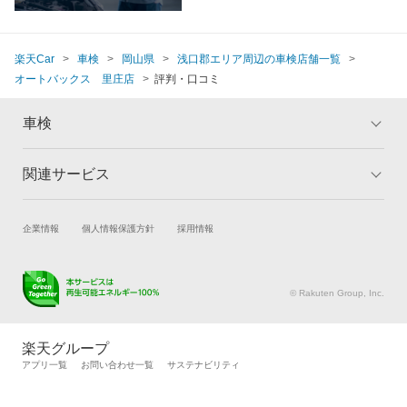
楽天Car
車検
岡山県
浅口郡エリア周辺の車検店舗一覧
オートバックス 里庄店
評判・口コミ
車検
関連サービス
トップ
マイページ
メリット
ご利用ガイド
試乗・商談
新車購入
企業情報
個人情報保護方針
採用情報
車検の基礎知識
キャンペーン一覧
楽天Car車買取
車検予約
ランキング
よくある質問
キズ修理予約
洗車・コーティング予約
© Rakuten Group, Inc.
メンテナンス管理
タイヤ・パーツ購入
タイヤ交換サービス
楽天Car マガジン
楽天グループ
自動車カタログ
自動車保険
アプリ一覧
お問い合わせ一覧
サステナビリティ
楽天マイカー割