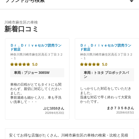
ブランドから検索
Award 受賞店
川崎市高津区
優良店
ENEOS
川崎市多摩区
川崎市麻生区の車検
特典あり
新着口コミ
「車検の速太郎」
川崎市中原区
初めて来店割りあり
アップル車検
Ｄｒ．Ｄｒｉｖｅセルフ読売ラン
Ｄｒ．Ｄｒｉｖｅセルフ読売ラン
川崎市宮前区
ド前店
ド前店
新車初回割りあり
神奈川県川崎市麻生区高石３丁目３２
神奈川県川崎市麻生区高石３丁目３２
オートバックス
－１
－１
川崎市
早割りあり
5.0
5.0
出光リテール車検
車両 : プジョー 308SW
車両 : トヨタ プロボックスバ
クレジットカードOK
閉じる
ン
伊藤忠エネクス
車検の日程がとてもタイトにも関
しっかりした対応をしていただき
わらず、親切に対応してください
土日祝OK
ました。
ました。
宇佐美車検
迅速な対応で早く終わって大変良
事前連絡も細かく入り、車も手洗
かったです。
代車あり
い洗車して・・・
車検のコバック
まさ７３５８さん
ぷじ1010さん
2026年6月5日
2026年6月20日
引取り・納車あり
GTNET×カフェ車検
輸入車OK
キグナス車検
安くてお得な店舗がたくさん。川崎市麻生区の車検の検索・比較と見積