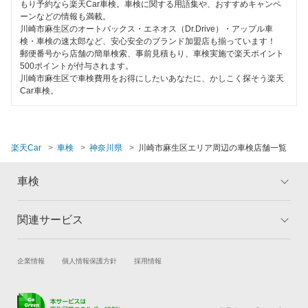
ハイブリッド車OK
もり予約なら楽天Car車検。車検に関する用語集や、おすすめキャンペ
ホリデー車検
ーンなどの情報も満載。
川崎市麻生区のオートバックス・エネオス（Dr.Drive）・アップル車
EV車OK
検・車検の速太郎など、安心安全のブランド加盟店も揃っています！
マッハ車検
郵便番号から店舗の簡単検索、事前見積もり、車検実施で楽天ポイント
120分以内の車検
500ポイントが付与されます。
トヨタディーラー
川崎市麻生区で車検費用をお得にしたいあなたに、かしこく探そう楽天
1日車検
Car車検。
閉じる
夜間受付
整備保証
楽天Car
車検
神奈川県
川崎市麻生区エリア周辺の車検店舗一覧
1級整備士在籍
車検
コンピューター診断
関連サービス
トップ
マイページ
閉じる
メリット
ご利用ガイド
試乗・商談
新車購入
企業情報
個人情報保護方針
採用情報
車検の基礎知識
キャンペーン一覧
楽天Car車買取
車検予約
ランキング
よくある質問
キズ修理予約
洗車・コーティング予約