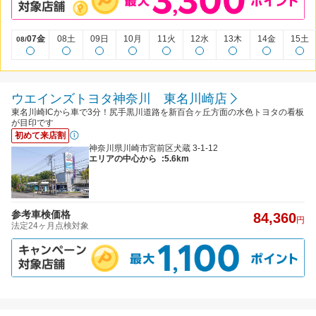
07金
08土
09日
10月
11火
12水
13木
14金
15土
08/
ウエインズトヨタ神奈川 東名川崎店
東名川崎ICから車で3分！尻手黒川道路を新百合ヶ丘方面の水色トヨタの看板
が目印です
初めて来店割
神奈川県川崎市宮前区犬蔵 3-1-12
エリアの中心から
:5.6km
参考車検価格
84,360
円
法定24ヶ月点検対象