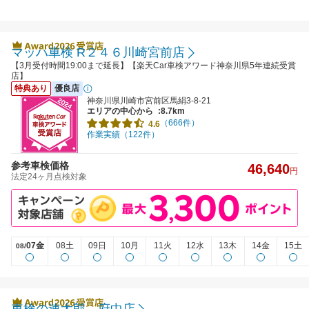
マッハ車検 R２４６川崎宮前店
【3月受付時間19:00まで延長】【楽天Car車検アワード神奈川県5年連続受賞
店】
特典あり
優良店
神奈川県川崎市宮前区馬絹3-8-21
エリアの中心から
:8.7km
（666件）
4.6
作業実績（122件）
参考車検価格
46,640
円
法定24ヶ月点検対象
07金
08土
09日
10月
11火
12水
13木
14金
15土
08/