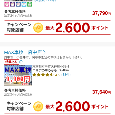
作業実績（19件）
参考車検価格
37,790
円
法定24ヶ月点検対象
MAX車検 府中店
府中市、小金井市、調布市近辺の車検はおまかせ下さい。
特典あり
東京都府中市天神町4-32-1
エリアの中心から
:9.4km
（38件）
4.5
参考車検価格
37,640
円
法定24ヶ月点検対象