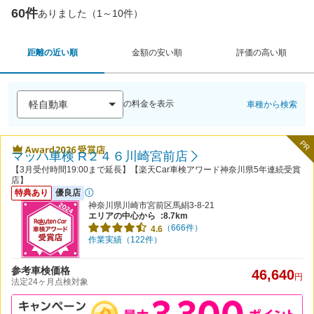
60件
ありました（1～10件）
距離の近い順
金額の安い順
評価の高い順
の料金を表示
車種から検索
PR
マッハ車検 R２４６川崎宮前店
【3月受付時間19:00まで延長】【楽天Car車検アワード神奈川県5年連続受賞
店】
特典あり
優良店
神奈川県川崎市宮前区馬絹3-8-21
エリアの中心から
:8.7km
（666件）
4.6
作業実績（122件）
参考車検価格
46,640
円
法定24ヶ月点検対象