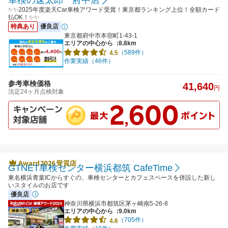
車検の速太郎 府中店
✨✨2025年度楽天Car車検アワード受賞！東京都ランキング上位！全額カード
払OK！✨✨
特典あり
優良店
東京都府中市本宿町1-43-1
エリアの中心から
:8.8km
（589件）
4.5
作業実績（46件）
参考車検価格
41,640
円
法定24ヶ月点検対象
GTNET車検センター横浜都筑 CafeTime
東名横浜青葉ICからすぐの、車検センターとカフェスペースを併設した新し
いスタイルのお店です
優良店
神奈川県横浜市都筑区茅ヶ崎南5-26-8
エリアの中心から
:9.0km
（705件）
4.6