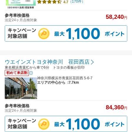
（170件）
4.7
参考車検価格
58,240
円
法定24ヶ月点検対象
ウエインズトヨタ神奈川 荏田西店
東名横浜青葉ICから車で6分 トヨタの看板が目印
初めて来店割
神奈川県横浜市青葉区荏田西 5-6-7
エリアの中心から
:7.7km
参考車検価格
84,360
円
法定24ヶ月点検対象