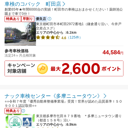
車検のコバック 町田店
創業65年★年間6000台の実績！町田市の車検はおまかせください！薬師池公
園まで車で3分！
特典あり
早割り
優良店
東京都町田市本町田2972番地1（鎌倉通り沿い、今井戸
交差点スグ）
エリアの中心から
:6.1km
（125件）
4.6
参考車検価格
44,584
円
法定24ヶ月点検対象
ナック車検センター《多摩ニュータウン》
⭐⭐令和７年度『優秀自動車整備事業場』受賞！世界が認めた品質基準ＩＳＯ
９００１認証取得⭐⭐
特典あり
東京都多摩市乞田８７９番地 ＊多摩ニュータウン通り
（都道１５８号）沿い
エリアの中心から
:6.9km