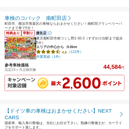
車検のコバック 南町田店
町田市、横浜市青葉区の車検ならおまかせください！南町田グランベリーパ
ークまで車で5分！
特典あり
早割り
優良店
東京都町田市南つくし野2-30-3（すずかけ台駅まで徒歩
5分）
エリアの中心から
:9.8km
（122件）
4.6
作業実績（1件）
参考車検価格
44,584
円
法定24ヶ月点検対象
【ドイツ車の車検はおまかせください】NEXT
CARS
国産車、輸入車の整備は、当社にお任せ下さい。熟練の整備士が、カーライ
フをサポート致します。