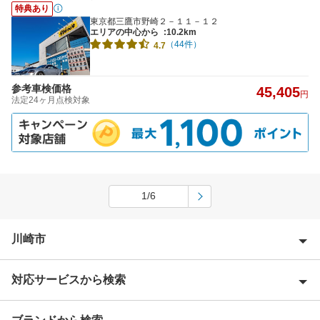
特典あり
東京都三鷹市野崎２－１１－１２
エリアの中心から
:10.2km
（44件）
4.7
参考車検価格
45,405
円
法定24ヶ月点検対象
1/6
川崎市
対応サービスから検索
川崎市川崎区
川崎市幸区