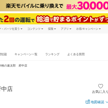
ヤ・パーツを買う
コンテンツ
保険
アプリ
お得/キャンペーン
楽天Carマガジン
キャンペーン
タイヤ・パーツ購入
自動車保険
楽天Carアプリ
自動車カタログ
タイヤ交換サービス
楽天マイカー
グ予約
礎知識
キャンペーン一覧
ランキング
よくある質問
車検の速太郎 府中店
府中店
お気に入
地図確認