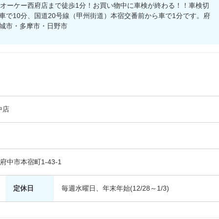
！オーケー西府店まで徒歩1分！お買い物中に車検が終わる！！車検切
車で10分、国道20号線（甲州街道）本宿交番前から車で1分です。府
城市・多摩市・日野市
中店
都府中市本宿町1-43-1
定休日
毎週水曜日、年末年始(12/28～1/3)