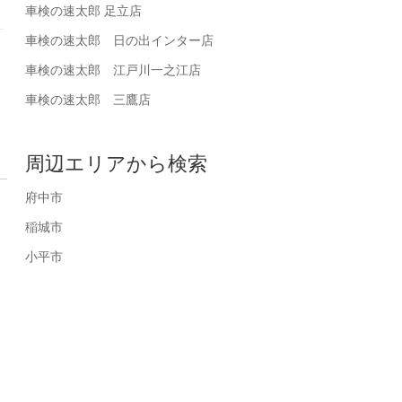
車検の速太郎 足立店
車検の速太郎 日の出インター店
車検の速太郎 江戸川一之江店
車検の速太郎 三鷹店
周辺エリアから検索
府中市
稲城市
小平市
皆様の声をお聞かせください♪
お車のこ