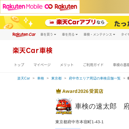
車を買う
車を売る
車検・メンテナンス
タイ
試乗・商談
楽天Car車買取
車検予約
キズ修理予約
新車
楽天Car車検
洗車・コーティン
メンテナンス管理
トップ
マイページ
メリット
ご利用ガイド
車検の基
楽天Car
車検
東京都
府中市エリア周辺の車検店舗一覧
車検の速太郎 
東京都府中市本宿町1-43-1