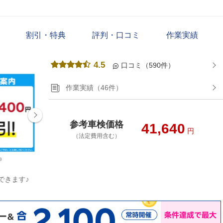
割引・特典
評判・口コミ
作業実績
4.5
口コミ（590件）
作業実績（46件）
参考車検価格
41,640
円
（法定費用含む）
できます♪
8月指定日割引き実施中！お得に車検できます♪