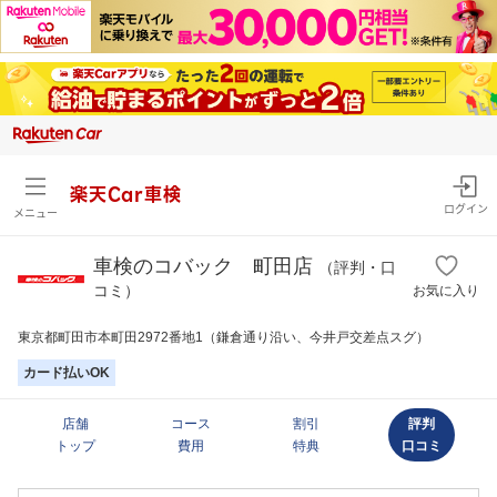
楽天Car車検
ログイン
メニュー
車検のコバック 町田店
（評判・口
コミ）
お気に入り
東京都町田市本町田2972番地1（鎌倉通り沿い、今井戸交差点スグ）
カード払いOK
店舗
コース
割引
評判
トップ
費用
特典
口コミ