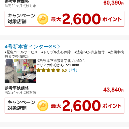
参考車検価格
60,390
円
法定24ヶ月点検対象
4号新本宮インターSS
●緊急コールサービス ●トリプル安心保障 ●法定24か月点検付 ●次回車検
時まで整備保証
福島県本宮市荒井字北ノ内60-1
エリアの中心から
:21.0km
（1件）
5.0
参考車検価格
43,840
円
法定24ヶ月点検対象