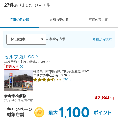
27件
ありました（1～10件）
距離の近い順
金額の安い順
評価の高い順
の料金を表示
車種から検索
セルフ瀬川SS
車検予約・実施で特典いっぱい‼
特典あり
福島県田村市船引町門鹿字荒屋敷383-2
エリアの中心から
:5.3km
（7件）
4.7
参考車検価格
42,840
円
法定24ヶ月点検対象