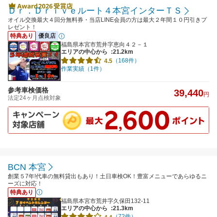
Ｄｒ．Ｄｒｉｖｅルート４本宮インターＴＳ
オイル交換最大４回分無料券・当店LINE会員の方は最大２年間１０円引きプ
レゼント！
特典あり
優良店
福島県本宮市荒井字恵向４２－１
エリアの中心から
:21.2km
（168件）
4.5
作業実績（1件）
参考車検価格
39,440
円
法定24ヶ月点検対象
BCN 本宮
創業５7年!代車の無料貸出もあり！土日車検OK！豊富メニューであらゆるニ
ーズに対応！
特典あり
福島県本宮市荒井字久保田132-11
エリアの中心から
:21.3km
（72件）