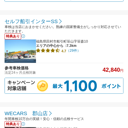
セルフ船引インターSS
車検は当店におまかせください。熟練の国家整備士がしっかり対応させてい
ただきます。
特典あり
福島県田村市船引町笹山字笹森10
エリアの中心から
:7.3km
（29件）
4.7
参考車検価格
42,840
円
法定24ヶ月点検対象
WECARS 郡山店
年間車検10万台の実績！安心・信頼の点検サービス
特典あり