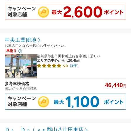
中央工業団地
お車のことなら当店にお任せください。
早割り
福島県郡山市田村町上行合字西川原31-1
エリアの中心から
:20.4km
（3件）
5.0
参考車検価格
46,440
円
法定24ヶ月点検対象
Ｄｒ．Ｄｒｉｖｅ郡山八山田東店