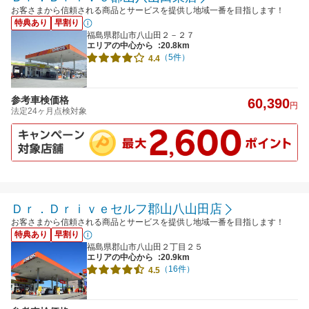
お客さまから信頼される商品とサービスを提供し地域一番を目指します！
特典あり
早割り
福島県郡山市八山田２－２７
エリアの中心から
:20.8km
（5件）
4.4
参考車検価格
60,390
円
法定24ヶ月点検対象
Ｄｒ．Ｄｒｉｖｅセルフ郡山八山田店
お客さまから信頼される商品とサービスを提供し地域一番を目指します！
特典あり
早割り
福島県郡山市八山田２丁目２５
エリアの中心から
:20.9km
（16件）
4.5