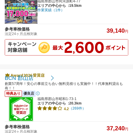
福島県郡山市向河原町4-77
エリアの中心から
:19.5km
作業実績（1件）
参考車検価格
39,140
円
法定24ヶ月点検対象
BCN 郡山店
創業57周年！安心の事前立ち合い無料見積りも実施中！！代車無料貸出も
有！！
特典あり
優良店
福島県郡山市昭和1-73-1
エリアの中心から
:20.3km
（269件）
4.2
参考車検価格
37,240
円
法定24ヶ月点検対象