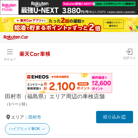
楽天Car車検
ログイン
メニュー
田村市（福島県）エリア周辺の車検店舗
（1ページ目）
絞り込み
エリア：
田村市
ハイブリッド車OK