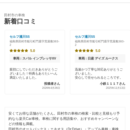
石川郡
優良店
ENEOS
いわき市
田村市の車検
特典あり
新着口コミ
中部自動車販売（チューブ＆BCN）
岩瀬郡
初めて来店割りあり
マッハ車検
セルフ瀬川SS
セルフ瀬川SS
大沼郡
福島県田村市船引町門鹿字荒屋敷383-
福島県田村市船引町門鹿字荒屋敷383-
新車初回割りあり
2
2
出光興産「らくらく安心車検」
河沼郡
5.0
5.0
早割りあり
アクセル車検
車両 : スバル インプレッサXV
車両 : 日産 デイズ ルークス
喜多方市
クレジットカードOK
親切にしていただきありがとうご
迅速かつ丁寧な対応ありがとうご
安心WE！車検
郡山市
ざいました！特典もありたいへん
ざいました。
土日祝OK
満足いたしました。
安心して任せられるところです。
投稿者さん
小鉄１１１７さん
白河市
閉じる
2026年4月26日
2025年11月13日
代車あり
須賀川市
引取り・納車あり
相馬郡
輸入車OK
安くてお得な店舗がたくさん。田村市の車検の検索・比較と見積もり予
約なら楽天Car車検。車検に関する用語集や、おすすめキャンペーンな
相馬市
どの情報も満載。
ハイブリッド車OK
田村市のオートバックス・エネオス（Dr.Drive）・アップル車検・車検