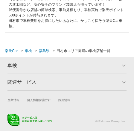
伊達郡
の速太郎など、安心安全のブランド加盟店も揃っています！
EV車OK
郵便番号から店舗の簡単検索、事前見積もり、車検実施で楽天ポイント
伊達市
500ポイントが付与されます。
120分以内の車検
田村市で車検費用をお得にしたいあなたに、かしこく探そう楽天Car車
検。
田村郡
1日車検
西白河郡
夜間受付
楽天Car
車検
福島県
田村市エリア周辺の車検店舗一覧
二本松市
整備保証
東白川郡
車検
1級整備士在籍
福島市
コンピューター診断
関連サービス
トップ
マイページ
双葉郡
メリット
ご利用ガイド
閉じる
試乗・商談
新車購入
企業情報
個人情報保護方針
採用情報
南相馬市
車検の基礎知識
キャンペーン一覧
楽天Car車買取
車検予約
ランキング
よくある質問
本宮市
キズ修理予約
洗車・コーティング予約
© Rakuten Group, Inc.
耶麻郡
メンテナンス管理
タイヤ・パーツ購入