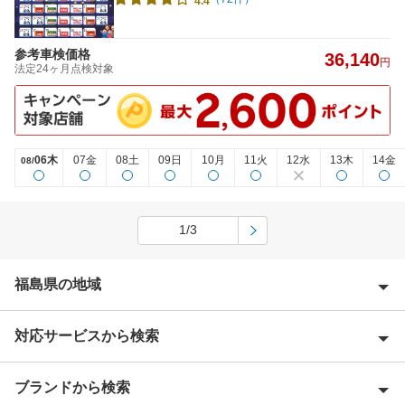
4.4
参考車検価格
36,140
円
法定24ヶ月点検対象
06木
07金
08土
09日
10月
11火
12水
13木
14金
08/
1/3
福島県の地域
対応サービスから検索
会津若松市
安達郡
ブランドから検索
Award 受賞店