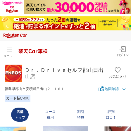
楽天Car車検
ログイン
メニュー
Ｄｒ．Ｄｒｉｖｅセルフ郡山日出
山店
お気に入り
福島県郡山市安積町日出山２－１６１
地図確認
カード払いOK
店舗
コース
割引
評判
トップ
費用
特典
口コミ