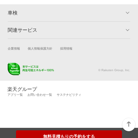
車検
関連サービス
トップ
マイページ
メリット
ご利用ガイド
試乗・商談
新車購入
企業情報
個人情報保護方針
採用情報
車検の基礎知識
キャンペーン一覧
楽天Car車買取
車検予約
ランキング
よくある質問
キズ修理予約
洗車・コーティング予約
© Rakuten Group, Inc.
メンテナンス管理
タイヤ・パーツ購入
タイヤ交換サービス
楽天Car マガジン
楽天グループ
自動車カタログ
自動車保険
アプリ一覧
お問い合わせ一覧
サステナビリティ
楽天マイカー割
無料見積もりの予約をする