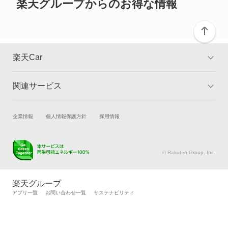
カリーナED
楽天グループからのお得な情報
カリーナサーフ
カリーナバン
楽天Car
カルディナ
関連サービス
TOP
よくある質問
カルディナバン
キャンペーン一覧
試乗・商談
新車購入
企業情報
個人情報保護方針
採用情報
カレン
楽天Car車買取
車検予約
カローラ
キズ修理予約
洗車・コーティング予約
© Rakuten Group, Inc.
メンテナンス管理
タイヤ・パーツ購入
カローラ クーペ
タイヤ交換サービス
楽天Car マガジン
楽天グループ
自動車カタログ
自動車保険
アプリ一覧
お問い合わせ一覧
サステナビリティ
カローラ ツーリング
楽天マイカー割
カローラ ツーリング ハイブリッド