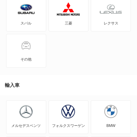
GRヤリス
スバル
三菱
レクサス
iQ
JPN TAXI
MIRAI
その他
MR-S
MR2
輸入車
RAV4
RAV4 PHV
メルセデスベンツ
フォルクスワーゲン
BMW
RAV4 ハイブリッド