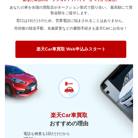
～ 90,000km
44.4万
1.3万
～ 80,000km
59万
22.1万
あなたの車を全国の買取店がオークション形式で競り合い。 最高額にて買
～ 100,000km
取金額をご提示します。
35万
1万
～ 90,000km
59万
22.1万
窓口は1社だけのため、営業電話に悩まされることはありません。
～ 120,000km
35万
1万
～ 100,000km
46.6万
17.4万
売却後の陸送手配、名義変更などの書類手続きも楽天Carにお任せ！
～ 150,000km
26.6万
0.7万
～ 120,000km
46.6万
17.4万
～ 180,000km
19万
0.5万
～ 150,000km
35.4万
13.2万
楽天Car車買取 Web申込みスタート
～ 200,000km
11.5万
0.3万
～ 180,000km
25.3万
9.5万
～ 200,000km
15.3万
5.7万
楽天Car車買取
おすすめの理由
電話も検査も1回だけだから