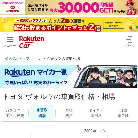
メニュー
ログイン
楽天Carトップ
...
ヴォルツの買取相場
トヨタ ヴォルツの車買取価格・相場
カタログ・
車買取
車検
タイヤ・
自動
価格・燃費
相場
費用
車用品
車保険
2002年モデル