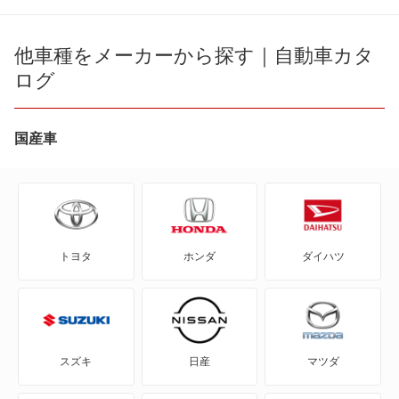
86
bB
他車種をメーカーから探す｜自動車カタ
ログ
bZ4X
bZ4X ツーリング
国産車
C+pod
C-HR
トヨタ
ホンダ
ダイハツ
eQ
FJ クルーザー
GR86
スズキ
日産
マツダ
GRカローラ