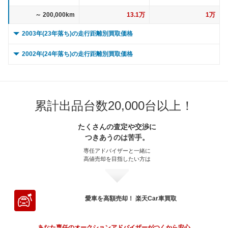
～ 200,000km
13.1万
1万
2003年(23年落ち)の走行距離別買取価格
0 ～ 5,000km
50.1万
1.4万
2002年(24年落ち)の走行距離別買取価格
～ 10,000km
50.1万
1.4万
0 ～ 5,000km
66.6万
24.9万
～ 15,000km
50.1万
1.4万
～ 10,000km
66.6万
24.9万
累計出品台数20,000台以上！
～ 20,000km
50.1万
1.4万
～ 15,000km
66.6万
24.9万
～ 30,000km
50.1万
1.4万
たくさんの査定や交渉に
～ 20,000km
66.6万
24.9万
つきあうのは苦手。
～ 40,000km
48.3万
1.4万
～ 30,000km
66.6万
24.9万
専任アドバイザーと一緒に
高値売却を目指したい方は
～ 50,000km
48.3万
1.4万
～ 40,000km
64.3万
24万
～ 60,000km
48.3万
1.4万
～ 50,000km
64.3万
24万
～ 70,000km
44.4万
1.3万
～ 60,000km
64.3万
24万
愛車を高額売却！ 楽天Car車買取
～ 80,000km
44.4万
1.3万
～ 70,000km
59万
22.1万
あなた専任のオークションアドバイザーがつくから安心。