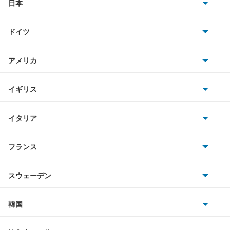
アリオン
日本
トヨタ
アリスト
ドイツ
日産
アルテッツァ
AMG
アメリカ
ホンダ
アルテッツァジータ
BMW
キャデラック
イギリス
三菱
アルファード
BMWアルピナ
クライスラー
TVR
イタリア
マツダ
アルファード PHEV
スマート
サターン
アストンマーティン
アルファロメオ
フランス
いすゞ
アルファード ハイブリッド
アウディ
シボレー
ジャガー
アウトビアンキ
シトロエン
スバル
アレックス
スウェーデン
オペル
ビュイック
ダイムラー
フィアット
プジョー
スズキ
サーブ
アーバンサポーター
フォルクスワーゲン
韓国
フォード
ベントレー
フェラーリ
ルノー
ダイハツ
ボルボ
イスト
ポルシェ
ヒョンデ
ポンティアック