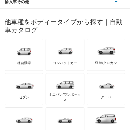
輸入車その他
ランドローバー
マセラティ
ブガッティ
光岡自動車
イプサム
メルセデス・ベンツ
デーウ
もっと見る
マーキュリー
BYD
ロータス
ランチア
他車種をボディータイプから探す｜自動
日産ディーゼル
もっと見る
ウィッシュ
マイバッハ
キア
リンカーン
プロトン
車カタログ
ローバー
ランボルギーニ
日野自動車
ウィンダム
ブラバス
サンヨン
デロリアン
TD
ロールスロイス
デトマソ
三菱ふそう
エスクァイア
ミニ
ADモータース
サリーン
ドンカーブート
ジネッタ
アバルト
軽自動車
コンパクトカー
SUV/クロカン
UDトラックス
エスクァイア ハイブリッド
アルテガ
プリムス
バーキン
もっと見る
ケータハム
イノチェンティ
レクサス
エスティマ
テスラ
セアト
もっと見る
カーボディーズ
もっと見る
アキュラ
エスティマ ハイブリッド
ミニバン/ワンボック
ジープ
KTM
セダン
クーペ
モーガン
ス
エスティマエミーナ
もっと見る
ダッジ
アルテガ
バンデンプラス
エスティマルシーダ
GMC
マクラーレン
もっと見る