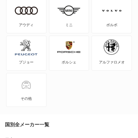
SAI
WILL-VI
アウディ
ミニ
ボルボ
WILL-VS
WILL-サイファ
プジョー
ポルシェ
アルファロメオ
アイシス
アクア
アバロン
その他
アベンシスセダン
アベンシスワゴン
国別全メーカー一覧