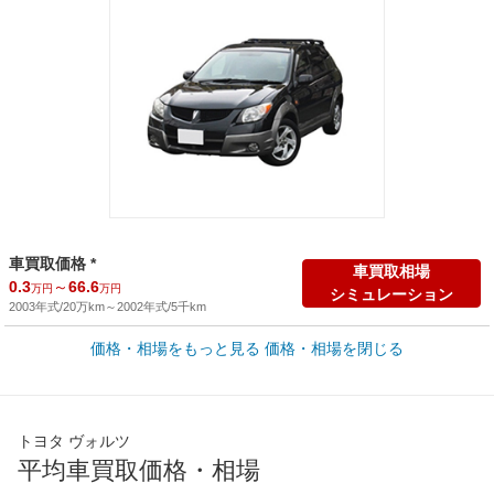
車買取価格 *
車買取相場
0.3
～
66.6
万円
万円
シミュレーション
2003年式/20万km
～
2002年式/5千km
価格・相場をもっと見る
価格・相場を閉じる
新車カタログ価格
他車種を
178.8
～
205.2
カタログから検索
万円
万円
全国平均の車検価格 *
楽天Car車検で
トヨタ ヴォルツ
65,050
店舗を検索
円
平均車買取価格・相場
*当該価格は車種別の価格となります。