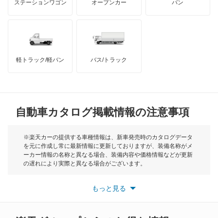
ステーションワゴン
オープンカー
バン
オリジン
ハマー
オースチン
オーパ
インフィニティ
モーリス
オーリス
軽トラック/軽バン
バス/トラック
トライアンフ
もっと見る
オーリス ハイブリッド
MG
カムリ
自動車カタログ掲載情報の注意事項
ミニ
カムリ ハイブリッド
モーク
※楽天カーの提供する車種情報は、新車発売時のカタログデータ
を元に作成し常に最新情報に更新しておりますが、装備名称がメ
カムリグラシア
ーカー情報の名称と異なる場合、装備内容や価格情報などが更新
もっと見る
の遅れにより実際と異なる場合がございます。
カムロード
※最新情報につきましては、各メーカーの情報をご確認くださ
い。
もっと見る
※また安全装備につきましては同名称の装備であっても動作範囲
カリーナ
や性能に違いがございますので、詳細情報は各メーカーの情報を
ご確認ください。