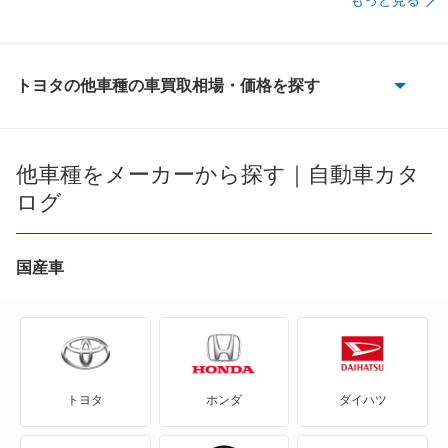
トヨタの他車種の車買取相場・価格を探す
86
bZ4X
他車種をメーカーから探す｜自動車カタ
ログ
bZ4X ツーリング
C+pod
国産車
C-HR
eQ
トヨタ
ホンダ
ダイハツ
FJ クルーザー