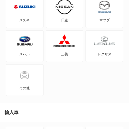
GR86
GRカローラ
スズキ
日産
マツダ
GRヤリス
iQ
スバル
三菱
レクサス
JPN TAXI
MIRAI
MR-S
その他
MR2
RAV4
輸入車
RAV4 PHV