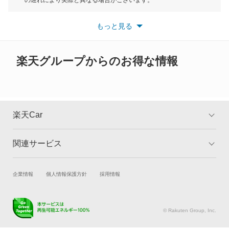
もっと見る
の遅れにより実際と異なる場合がございます。
カリーナ
※最新情報につきましては、各メーカーの情報をご確認くださ
い。
もっと見る
※また安全装備につきましては同名称の装備であっても動作範囲
カリーナED
や性能に違いがございますので、詳細情報は各メーカーの情報を
ご確認ください。
カリーナサーフ
楽天グループからのお得な情報
カリーナバン
カルディナ
楽天Car
カルディナバン
関連サービス
TOP
よくある質問
カレン
キャンペーン一覧
試乗・商談
新車購入
企業情報
個人情報保護方針
採用情報
カローラ
楽天Car車買取
車検予約
カローラ クーペ
キズ修理予約
洗車・コーティング予約
© Rakuten Group, Inc.
メンテナンス管理
タイヤ・パーツ購入