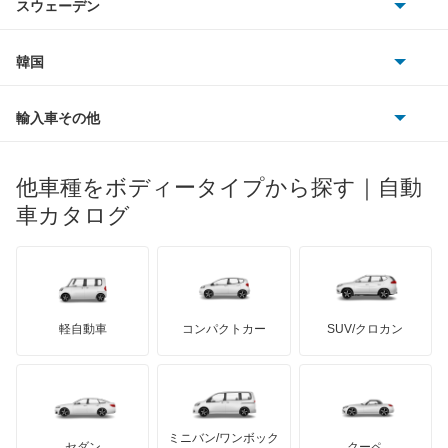
アーバンサポーター
スウェーデン
オペル
ビュイック
ダイムラー
フィアット
プジョー
スズキ
サーブ
イスト
フォルクスワーゲン
韓国
フォード
ベントレー
フェラーリ
ルノー
ダイハツ
ボルボ
イプサム
ポルシェ
ヒョンデ
ポンティアック
輸入車その他
ランドローバー
マセラティ
ブガッティ
光岡自動車
ウィッシュ
メルセデス・ベンツ
デーウ
もっと見る
マーキュリー
BYD
ロータス
ランチア
他車種をボディータイプから探す｜自動
日産ディーゼル
もっと見る
ウィンダム
マイバッハ
キア
リンカーン
プロトン
車カタログ
ローバー
ランボルギーニ
日野自動車
エスクァイア
ブラバス
サンヨン
デロリアン
TD
ロールスロイス
デトマソ
三菱ふそう
エスクァイア ハイブリッド
ミニ
ADモータース
サリーン
ドンカーブート
ジネッタ
アバルト
軽自動車
コンパクトカー
SUV/クロカン
UDトラックス
エスティマ
アルテガ
プリムス
バーキン
もっと見る
ケータハム
イノチェンティ
レクサス
エスティマ ハイブリッド
テスラ
セアト
もっと見る
カーボディーズ
もっと見る
アキュラ
エスティマエミーナ
ミニバン/ワンボック
ジープ
KTM
セダン
クーペ