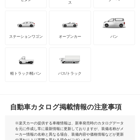
モーガン
ス
エスティマルシーダ
もっと見る
ダッジ
アルテガ
バンデンプラス
オリジン
GMC
マクラーレン
もっと見る
ステーションワゴン
オープンカー
バン
オーパ
ハマー
オースチン
オーリス
インフィニティ
モーリス
オーリス ハイブリッド
軽トラック/軽バン
バス/トラック
トライアンフ
もっと見る
カムリ
MG
カムリ ハイブリッド
自動車カタログ掲載情報の注意事項
ミニ
カムリグラシア
モーク
※楽天カーの提供する車種情報は、新車発売時のカタログデータ
を元に作成し常に最新情報に更新しておりますが、装備名称がメ
カムロード
ーカー情報の名称と異なる場合、装備内容や価格情報などが更新