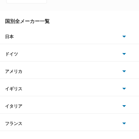
アベンシスワゴン
アリオン
国別全メーカー一覧
アリスト
日本
トヨタ
アルテッツァ
ドイツ
日産
アルテッツァジータ
AMG
アメリカ
ホンダ
アルファード
BMW
キャデラック
イギリス
三菱
アルファード PHEV
BMWアルピナ
クライスラー
TVR
イタリア
マツダ
アルファード ハイブリッド
スマート
サターン
アストンマーティン
アルファロメオ
フランス
いすゞ
アレックス
アウディ
シボレー
ジャガー
アウトビアンキ
シトロエン
スバル