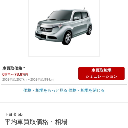
車買取価格 *
車買取相場
0
～
78.8
万円
万円
シミュレーション
2001年式/20万km
～
2001年式/5千km
価格・相場をもっと見る
価格・相場を閉じる
新車カタログ価格
他車種を
129
～
196.7
カタログから検索
万円
万円
全国平均の車検価格 *
楽天Car車検で
トヨタ bB
65,050
店舗を検索
円
平均車買取価格・相場
*当該価格は車種別の価格となります。