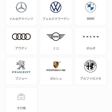
RAV4 ハイブリッド
メルセデスベンツ
フォルクスワーゲン
BMW
SAI
WILL-VI
WILL-VS
アウディ
ミニ
ボルボ
WILL-サイファ
アイシス
プジョー
ポルシェ
アルファロメオ
アクア
アバロン
アベンシスセダン
その他