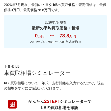
2026年7月現在
、最新の
トヨタ bB
の買取価格・査定価格は、最低
価格
0
万円、最高価格
78.8
万円です。
2026年7月現在
最新の平均買取価格・相場
0
〜
78.8
万円
万円
2001年式/20万km
〜
2001年式/5千km
トヨタ bB
車買取相場シミュレーター
bB
買取相場について、年式・走行距離を入力するだけで、現在
の相場をすぐにご確認いただけます。
2
かんたん
STEP!
シミュレーターで
bB
の買取相場を確認