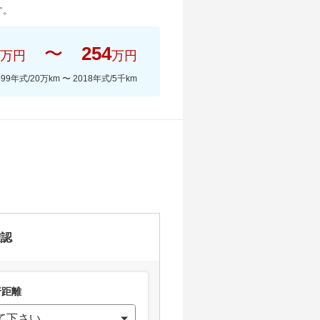
す。
〜
254
万円
万円
999年式/20万km
〜
2018年式/5千km
。
確認
距離