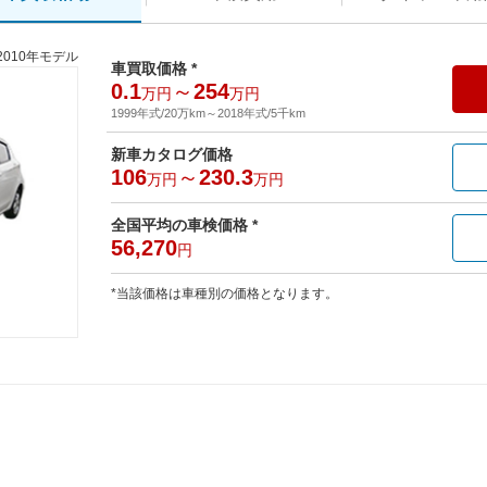
2010年モデル
車買取価格 *
0.1
～
254
万円
万円
1999年式/20万km
～
2018年式/5千km
新車カタログ価格
106
～
230.3
万円
万円
全国平均の車検価格 *
56,270
円
*当該価格は車種別の価格となります。