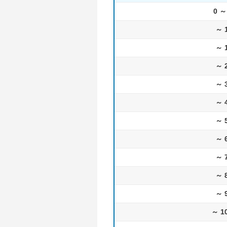
0 ～
～ 
～ 
～ 
～ 
～ 
～ 
～ 
～ 
～ 
～ 
～ 1