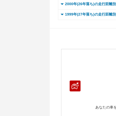
～ 1
～ 
～ 1
～ 
～ 1
～ 
0 ～
～ 
2000年(26年落ち)の走行距離
～ 
～ 
～ 
～ 
～ 2
～ 
～ 1
～ 
～ 1
～ 
～ 1
～ 
～ 1
～ 
0 ～
～ 
1999年(27年落ち)の走行距離
～ 
～ 
～ 
～ 
～ 2
～ 
～ 1
～ 
～ 1
～ 
～ 1
～ 
～ 1
～ 
0 ～
～ 
～ 
～ 
～ 
～ 
～ 2
～ 
～ 1
～ 
～ 1
～ 
～ 1
～ 
～ 1
～ 
～ 
～ 
～ 
～ 
～ 
～ 2
～ 
～ 1
～ 
～ 1
～ 
～ 1
～ 
～ 1
～ 
～ 
～ 
～ 
～ 
～ 2
～ 
～ 1
～ 
～ 1
～ 
～ 1
～ 1
～ 
～ 
～ 
～ 
～ 
～ 2
～ 
～ 1
～ 
～ 1
～ 1
～ 1
～ 
～ 
～ 
～ 
～ 
～ 2
～ 
～ 1
～ 1
～ 1
～ 1
～ 
～ 
～ 
～ 
～ 
～ 2
～ 1
～ 1
～ 1
～ 1
～ 
～ 
～ 
～ 
～ 2
～ 1
～ 1
～ 1
～ 1
～ 
～ 
～ 
～ 2
～ 1
～ 1
～ 1
～ 1
あなたの車
～ 
～ 
～ 2
～ 1
～ 1
～ 1