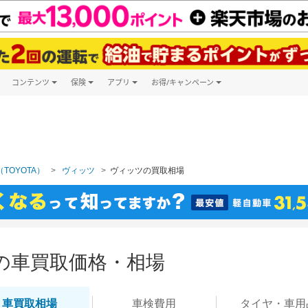
コンテンツ
保険
アプリ
お得/キャンペーン
楽天Carマガジン
キャンペーン一覧
ツ購入
自動車保険
楽天Carアプリ
自動車カタログ
ービス
楽天マイカー割
TOYOTA）
ヴィッツ
ヴィッツの買取相場
の車買取価格・相場
車買取
相場
車検
費用
タイヤ・
車用