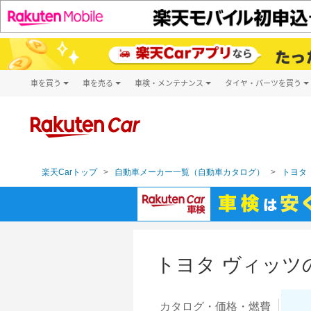
車を買う
車を売る
車検・メンテナンス
タイヤ・パーツを買う
試乗・商談
楽天Car車買取
車検予約
タイヤ・パー
キズ修理予約
新車
タイヤ交換サ
洗車・コーティング予約
メンテナンス管理
楽天Carトップ
自動車メーカー一覧（自動車カタログ）
トヨタ（
トヨタ ヴィッツ
カタログ・
価格・燃費