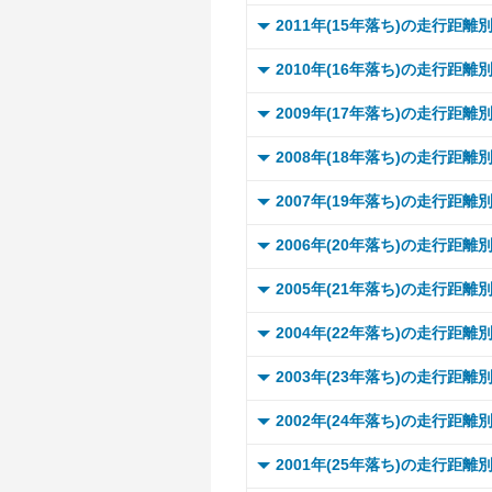
～ 
～ 
～ 
～ 
～ 
0 ～
2011年(15年落ち)の走行距離
～ 
～ 
～ 
～ 
～ 
～ 
～ 
～ 
0 ～
2010年(16年落ち)の走行距離
～ 
～ 
～ 
～ 
～ 
～ 
～ 
～ 
～ 
0 ～
～ 
2009年(17年落ち)の走行距離
～ 
～ 
～ 
～ 
～ 
～ 
～ 
～ 
～ 1
～ 
0 ～
～ 
2008年(18年落ち)の走行距離
～ 
～ 
～ 
～ 
～ 
～ 
～ 
～ 1
～ 
～ 1
～ 
0 ～
～ 
2007年(19年落ち)の走行距離
～ 
～ 
～ 
～ 
～ 
～ 
～ 1
～ 
～ 1
～ 
～ 1
～ 
0 ～
～ 
2006年(20年落ち)の走行距離
～ 
～ 
～ 
～ 
～ 
～ 1
～ 
～ 1
～ 
～ 1
～ 
～ 1
～ 
0 ～
～ 
2005年(21年落ち)の走行距離
～ 
～ 
～ 
～ 
～ 2
～ 
～ 1
～ 
～ 1
～ 
～ 1
～ 
～ 1
～ 
0 ～
～ 
2004年(22年落ち)の走行距離
～ 
～ 
～ 
～ 
～ 2
～ 
～ 1
～ 
～ 1
～ 
～ 1
～ 
～ 1
～ 
0 ～
～ 
2003年(23年落ち)の走行距離
～ 
～ 
～ 
～ 
～ 2
～ 
～ 1
～ 
～ 1
～ 
～ 1
～ 
～ 1
～ 
0 ～
～ 
2002年(24年落ち)の走行距離
～ 
～ 
～ 
～ 
～ 2
～ 
～ 1
～ 
～ 1
～ 
～ 1
～ 
～ 1
～ 
0 ～
～ 
2001年(25年落ち)の走行距離
～ 
～ 
～ 
～ 
～ 2
～ 
～ 1
～ 