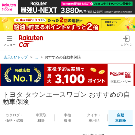
メニュー
ログイン
楽天Carトップ
...
おすすめの自動車保険
トヨタ タウンエースワゴン おすすめの自
動車保険
カタログ・
車買取
車検
タイヤ・
自動
価格・燃費
相場
費用
車用品
車保険