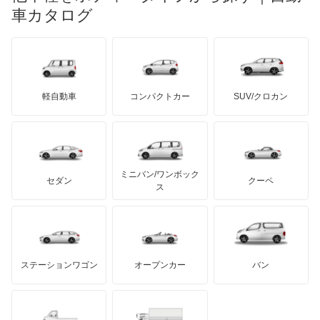
マイバッハ
キア
リンカーン
プロトン
車カタログ
ローバー
ランボルギーニ
日野自動車
ウィンダム
ブラバス
サンヨン
デロリアン
TD
ロールスロイス
デトマソ
三菱ふそう
エスクァイア
ミニ
ADモータース
サリーン
ドンカーブート
ジネッタ
アバルト
軽自動車
コンパクトカー
SUV/クロカン
UDトラックス
エスクァイア ハイブリッド
アルテガ
プリムス
バーキン
もっと見る
ケータハム
イノチェンティ
レクサス
エスティマ
テスラ
セアト
もっと見る
カーボディーズ
もっと見る
アキュラ
エスティマ ハイブリッド
ミニバン/ワンボック
ジープ
KTM
セダン
クーペ
モーガン
ス
エスティマエミーナ
もっと見る
ダッジ
アルテガ
バンデンプラス
エスティマルシーダ
GMC
マクラーレン
もっと見る
ステーションワゴン
オープンカー
バン
オリジン
ハマー
オースチン
オーパ
インフィニティ