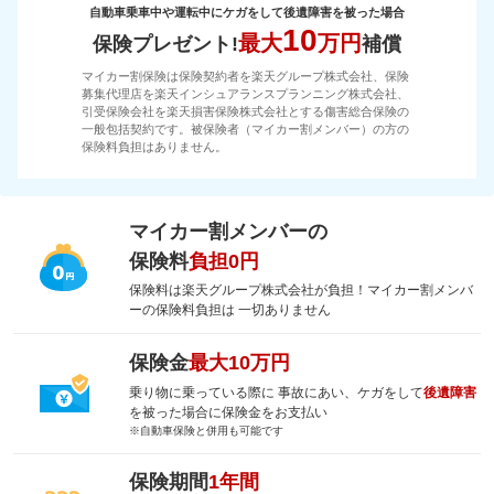
自動車乗車中や運転中にケガをして後遺障害を被った場合
10
最大
万円
保険プレゼント!
補償
マイカー割保険は保険契約者を楽天グループ株式会社、保険
募集代理店を楽天インシュアランスプランニング株式会社、
引受保険会社を楽天損害保険株式会社とする傷害総合保険の
一般包括契約です。被保険者（マイカー割メンバー）の方の
保険料負担はありません。
マイカー割メンバーの
保険料
負担0円
保険料は楽天グループ株式会社が負担！マイカー割メンバ
ーの保険料負担は 一切ありません
保険金
最大10万円
乗り物に乗っている際に 事故にあい、ケガをして
後遺障害
を被った場合に保険金をお支払い
※自動車保険と併用も可能です
保険期間
1年間