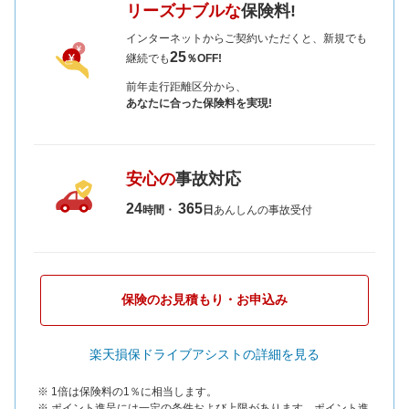
リーズナブルな
保険料!
インターネットからご契約いただくと、新規でも
25
継続でも
％OFF!
前年走行距離区分から、
あなたに合った保険料を実現!
安心の
事故対応
24
365
時間・
日
あんしんの事故受付
保険のお見積もり・お申込み
楽天損保ドライブアシストの詳細を見る
※ 1倍は保険料の1％に相当します。
※ ポイント進呈には一定の条件および上限があります。ポイント進