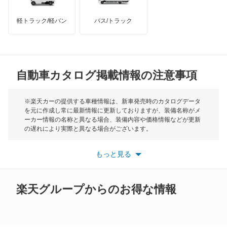
モーリス
オーリス
軽トラック/軽バン
バス/トラック
トライアンフ
もっと見る
オーリス ハイブリッド
MG
カムリ
自動車カタログ掲載情報の注意事項
ミニ
カムリ ハイブリッド
モーク
※楽天カーの提供する車種情報は、新車発売時のカタログデータ
を元に作成し常に最新情報に更新しておりますが、装備名称がメ
カムリグラシア
ーカー情報の名称と異なる場合、装備内容や価格情報などが更新
もっと見る
の遅れにより実際と異なる場合がございます。
カムロード
※最新情報につきましては、各メーカーの情報をご確認くださ
い。
もっと見る
※また安全装備につきましては同名称の装備であっても動作範囲
カリーナ
や性能に違いがございますので、詳細情報は各メーカーの情報を
ご確認ください。
カリーナED
楽天グループからのお得な情報
カリーナサーフ