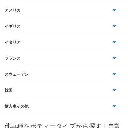
日産
アルテッツァ
AMG
アメリカ
ホンダ
アルテッツァジータ
BMW
キャデラック
イギリス
三菱
アルファード
BMWアルピナ
クライスラー
TVR
イタリア
マツダ
アルファード PHEV
スマート
サターン
アストンマーティン
アルファロメオ
フランス
いすゞ
アルファード ハイブリッド
アウディ
シボレー
ジャガー
アウトビアンキ
シトロエン
スバル
アレックス
スウェーデン
オペル
ビュイック
ダイムラー
フィアット
プジョー
スズキ
サーブ
アーバンサポーター
フォルクスワーゲン
韓国
フォード
ベントレー
フェラーリ
ルノー
ダイハツ
ボルボ
イスト
ポルシェ
ヒョンデ
ポンティアック
輸入車その他
ランドローバー
マセラティ
ブガッティ
光岡自動車
イプサム
メルセデス・ベンツ
デーウ
もっと見る
マーキュリー
BYD
ロータス
ランチア
他車種をボディータイプから探す｜自動
日産ディーゼル
もっと見る
ウィッシュ