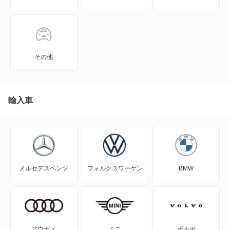
JPN TAXI
MIRAI
その他
MR-S
MR2
輸入車
RAV4
RAV4 PHV
メルセデスベンツ
フォルクスワーゲン
BMW
RAV4 ハイブリッド
SAI
WILL-VI
アウディ
ミニ
ボルボ