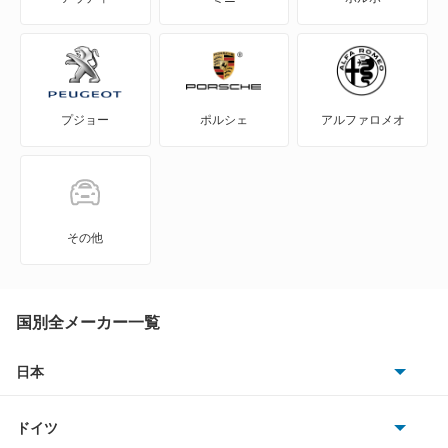
WILL-VS
WILL-サイファ
プジョー
ポルシェ
アルファロメオ
アイシス
アクア
アバロン
その他
アベンシスセダン
アベンシスワゴン
国別全メーカー一覧
アリオン
日本
トヨタ
アリスト
ドイツ