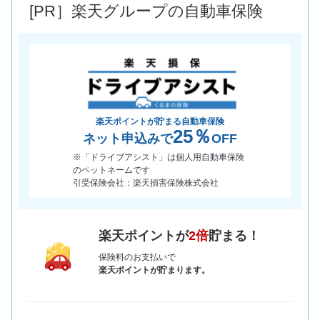
[PR］楽天グループの自動車保険
*当該価格は車種別の価格となります。
楽天ポイントが貯まる自動車保険
25％
ネット申込みで
OFF
※「ドライブアシスト」は個人用自動車保険
のペットネームです
引受保険会社：楽天損害保険株式会社
楽天ポイントが
2倍
貯まる！
保険料のお支払いで
楽天ポイントが貯まります。