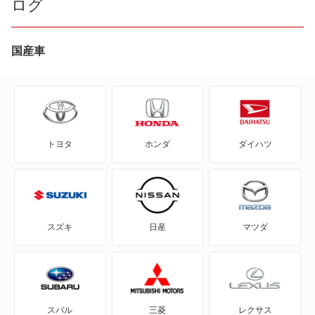
ログ
bZ4X
bZ4X ツーリング
国産車
C+pod
C-HR
トヨタ
ホンダ
ダイハツ
eQ
FJ クルーザー
GR86
スズキ
日産
マツダ
GRカローラ
GRヤリス
スバル
三菱
レクサス
iQ