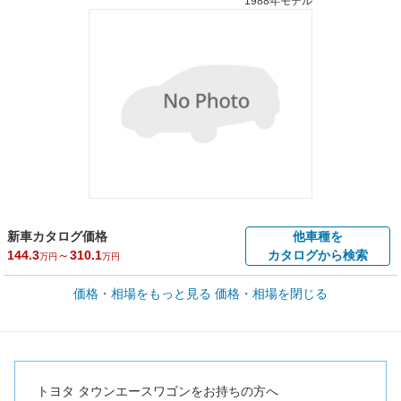
1988年モデル
新車カタログ価格
他車種を
144.3
～
310.1
カタログから検索
万円
万円
車買取価格 *
価格・相場をもっと見る
価格・相場を閉じる
車買取相場
0
～
75
万円
万円
シミュレーション
1992年式/20万km
～
1995年式/5千km
全国平均の車検価格 *
楽天Car車検で
65,050
店舗を検索
円
トヨタ タウンエースワゴンをお持ちの方へ